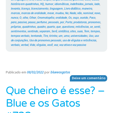
história em quadrinhos
,
HQ
,
humor
,
idiomáticas
,
indefinidos
,
jornais
,
lado
,
levanta
,
licença
,
licenciamento
,
linguagem
,
Livro didático
,
maneira
,
marcas
,
marcas de oralidade
,
mexe
,
mudou
,
Na
,
Nada
,
não
,
nominal
,
novo
,
nunca
,
O
,
olha
,
Olhar
,
Onomatopéia
,
oralidade
,
Os
,
ouço
,
ouvido
,
Paco
,
para
,
passiva
,
pausa
,
perfume
,
pessoais
,
por
,
Porta
,
produtoras
,
pronomes
,
próprias
,
quadrinhos
,
quadro
,
quarto
,
que
,
questiona
,
reticências
,
se
,
senti
,
sentimentos
,
sentindo
,
separam
,
Será
,
sintática
,
sites
,
suas
,
Tem
,
tempos
,
tempos verbais
,
tentando
,
Tira
,
tirinha
,
um
,
uma
,
universidades
,
Uso
,
uso
de conjunções
,
Uso de pronomes pessoais
,
uso de vírgulas e reticências
,
verbais
,
verbal
,
Vida
,
vírgulas
,
você
,
voz
,
voz ativa e voz passiva
Publicado em
08/02/2022
por
blueeosgatos
—
Deixe um comentário
Que cheiro é esse? –
Blue e os Gatos