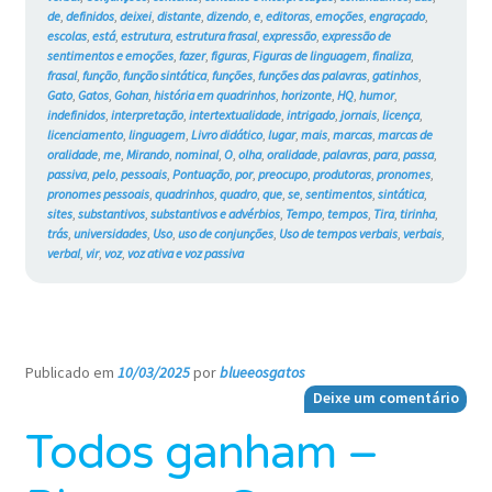
de
,
definidos
,
deixei
,
distante
,
dizendo
,
e
,
editoras
,
emoções
,
engraçado
,
escolas
,
está
,
estrutura
,
estrutura frasal
,
expressão
,
expressão de
sentimentos e emoções
,
fazer
,
figuras
,
Figuras de linguagem
,
finaliza
,
frasal
,
função
,
função sintática
,
funções
,
funções das palavras
,
gatinhos
,
Gato
,
Gatos
,
Gohan
,
história em quadrinhos
,
horizonte
,
HQ
,
humor
,
indefinidos
,
interpretação
,
intertextualidade
,
intrigado
,
jornais
,
licença
,
licenciamento
,
linguagem
,
Livro didático
,
lugar
,
mais
,
marcas
,
marcas de
oralidade
,
me
,
Mirando
,
nominal
,
O
,
olha
,
oralidade
,
palavras
,
para
,
passa
,
passiva
,
pelo
,
pessoais
,
Pontuação
,
por
,
preocupo
,
produtoras
,
pronomes
,
pronomes pessoais
,
quadrinhos
,
quadro
,
que
,
se
,
sentimentos
,
sintática
,
sites
,
substantivos
,
substantivos e advérbios
,
Tempo
,
tempos
,
Tira
,
tirinha
,
trás
,
universidades
,
Uso
,
uso de conjunções
,
Uso de tempos verbais
,
verbais
,
verbal
,
vir
,
voz
,
voz ativa e voz passiva
Publicado em
10/03/2025
por
blueeosgatos
—
Deixe um comentário
Todos ganham –