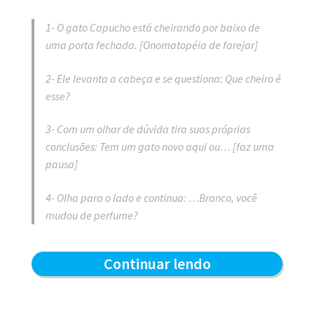
1- O gato Capucho está cheirando por baixo de
uma porta fechada. [Onomatopéia de farejar]
2- Ele levanta a cabeça e se questiona: Que cheiro é
esse?
3- Com um olhar de dúvida tira suas próprias
conclusões: Tem um gato novo aqui ou… [faz uma
pausa]
4- Olha para o lado e continua: …Branco, você
mudou de perfume?
Que
Continuar lendo
cheiro
é