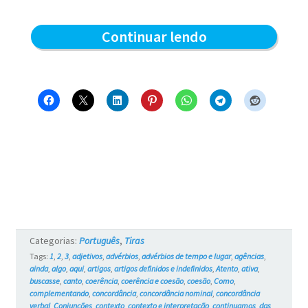
Para
Continuar lendo
onde
vamos?
–
Blue
e
os
Gatos
#737
Categorias:
Português
,
Tiras
Tags:
1
,
2
,
3
,
adjetivos
,
advérbios
,
advérbios de tempo e lugar
,
agências
,
ainda
,
algo
,
aqui
,
artigos
,
artigos definidos e indefinidos
,
Atento
,
ativa
,
buscasse
,
canto
,
coerência
,
coerência e coesão
,
coesão
,
Como
,
complementando
,
concordância
,
concordância nominal
,
concordância
verbal
,
Conjunções
,
contexto
,
contexto e interpretação
,
continuamos
,
das
,