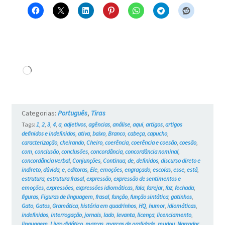
esse?
–
Blue
e
Carregando...
os
Gatos
Categorias:
Português
,
Tiras
#732
Tags:
1
,
2
,
3
,
4
,
a
,
adjetivos
,
agências
,
análise
,
aqui
,
artigos
,
artigos
definidos e indefinidos
,
ativa
,
baixo
,
Branco
,
cabeça
,
capucho
,
caracterização
,
cheirando
,
Cheiro
,
coerência
,
coerência e coesão
,
coesão
,
com
,
conclusão
,
conclusões
,
concordância
,
concordância nominal
,
concordância verbal
,
Conjunções
,
Continua
,
de
,
definidos
,
discurso direto e
indireto
,
dúvida
,
e
,
editoras
,
Ele
,
emoções
,
engraçado
,
escolas
,
esse
,
está
,
estrutura
,
estrutura frasal
,
expressão
,
expressão de sentimentos e
emoções
,
expressões
,
expressões idiomáticas
,
fala
,
farejar
,
faz
,
fechada
,
figuras
,
Figuras de linguagem
,
frasal
,
função
,
função sintática
,
gatinhos
,
Gato
,
Gatos
,
Gramática
,
história em quadrinhos
,
HQ
,
humor
,
idiomáticas
,
indefinidos
,
interrogação
,
jornais
,
lado
,
levanta
,
licença
,
licenciamento
,
linguagem
,
Livro didático
,
marcas
,
marcas de oralidade
,
mudou
,
Narrador
,