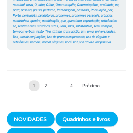
nominal
,
novo
,
O
,
olha
,
Olhar
,
Onomatopéia
,
Onomatopéias
,
oralidade
,
ou
,
para
,
passiva
,
pausa
,
perfume
,
Personagem
,
pessoais
,
Pontuação
,
por
,
Porta
,
português
,
produtoras
,
pronomes
,
pronomes pessoais
,
próprias
,
quadrinhos
,
quadro
,
qualificação
,
que
,
questiona
,
reprodução
,
reticências
,
se
,
sentimentos
,
sintática
,
sites
,
Som
,
suas
,
substantivo
,
Tem
,
tempos
,
tempos verbais
,
texto
,
Tira
,
tirinha
,
transcrição
,
um
,
uma
,
universidades
,
Uso
,
uso de conjunções
,
Uso de pronomes pessoais
,
uso de vírgulas e
reticências
,
verbais
,
verbal
,
vírgulas
,
você
,
voz
,
voz ativa e voz passiva
Paginação
1
2
…
4
Próximo
de
posts
NOVIDADES
Quadrinhos e livros