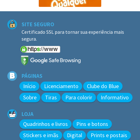
SITE SEGURO
Certificado SSL para tornar sua experiência mais
segura.
PÁGINAS
Início
Licenciamento
Clube do Blue
Sobre
Tiras
Para colorir
Informativo
LOJA
Quadrinhos e livros
Pins e botons
Stickers e imãs
Digital
Prints e postais