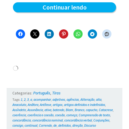
Alta
Continuar lendo
velocidade
–
Blue
e
os
Gatos
Carregando...
#735
Categorias:
Português
,
Tiras
Tags:
1
,
2
,
3
,
a
,
acompanhar
,
adjetivos
,
agências
,
Aliteração
,
alta
,
Anacoluto
,
Anáfora
,
Antítese
,
artigos
,
artigos definidos e indefinidos
,
Assíndeto
,
Assonância
,
ativa
,
batendo
,
Blam
,
Branco
,
capucho
,
Catacrese
,
coerência
,
coerência e coesão
,
coesão
,
começa
,
Compreensão de texto
,
concordância
,
concordância nominal
,
concordância verbal
,
Conjunções
,
consigo
,
continual
,
Correndo
,
de
,
definidos
,
direção
,
Discurso