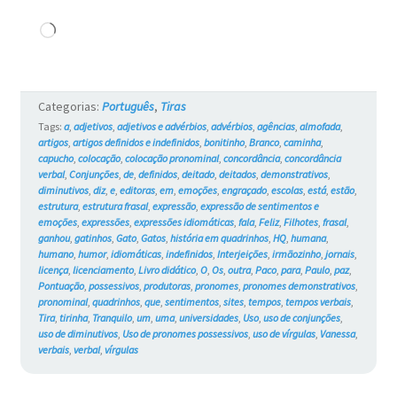
Gatos
Carregando...
#736
Categorias:
Português
,
Tiras
Tags:
a
,
adjetivos
,
adjetivos e advérbios
,
advérbios
,
agências
,
almofada
,
artigos
,
artigos definidos e indefinidos
,
bonitinho
,
Branco
,
caminha
,
capucho
,
colocação
,
colocação pronominal
,
concordância
,
concordância
verbal
,
Conjunções
,
de
,
definidos
,
deitado
,
deitados
,
demonstrativos
,
diminutivos
,
diz
,
e
,
editoras
,
em
,
emoções
,
engraçado
,
escolas
,
está
,
estão
,
estrutura
,
estrutura frasal
,
expressão
,
expressão de sentimentos e
emoções
,
expressões
,
expressões idiomáticas
,
fala
,
Feliz
,
Filhotes
,
frasal
,
ganhou
,
gatinhos
,
Gato
,
Gatos
,
história em quadrinhos
,
HQ
,
humana
,
humano
,
humor
,
idiomáticas
,
indefinidos
,
Interjeições
,
irmãozinho
,
jornais
,
licença
,
licenciamento
,
Livro didático
,
O
,
Os
,
outra
,
Paco
,
para
,
Paulo
,
paz
,
Pontuação
,
possessivos
,
produtoras
,
pronomes
,
pronomes demonstrativos
,
pronominal
,
quadrinhos
,
que
,
sentimentos
,
sites
,
tempos
,
tempos verbais
,
Tira
,
tirinha
,
Tranquilo
,
um
,
uma
,
universidades
,
Uso
,
uso de conjunções
,
uso de diminutivos
,
Uso de pronomes possessivos
,
uso de vírgulas
,
Vanessa
,
verbais
,
verbal
,
vírgulas