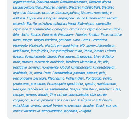
argumentativo
,
Discurso citado
,
Discurso descritivo
,
Discurso direto
,
Discurso expositivo
,
Discurso indireto
,
Discurso indireto livre
,
Discurso
injuntivo
,
Discurso narrativo
,
Discurso poético
,
Discurso reportado
,
e
,
editoras
,
Elipse
,
em
,
emoções
,
engraçado
,
Ensino Fundamental
,
escolas
,
esconde
,
Escrita
,
estrutura
,
estrutura frasal
,
Eufemismo
,
expressão
,
expressão de sentimentos e emoções
,
expressões
,
expressões idiomáticas
,
falar
,
fecha
,
figuras
,
Figuras de linguagem
,
Filhotes
,
finaliza
,
Foco narrativo
,
frasal
,
função
,
função sintática
,
gatinhos
,
Gato
,
Gatos
,
Gramática
,
Hipérbato
,
Hipérbole
,
história em quadrinhos
,
HQ
,
humor
,
idiomáticas
,
indefinidos
,
Interjeições
,
Interpretação de texto
,
Ironia
,
jornais
,
Leitura
,
licença
,
licenciamento
,
Língua Portuguesa
,
linguagem
,
Livro didático
,
mais
,
marcas
,
marcas de oralidade
,
Metáfora
,
Metonímia
,
Na
,
não
,
Narrativa
,
nominal
,
novamente
,
Oficial
,
Onomatopéia
,
Onomatopéias
,
oralidade
,
Os
,
outra
,
Paco
,
Paronomásia
,
passam
,
passiva
,
pelo
,
Personagem
,
pessoais
,
Pleonasmo
,
Polissíndeto
,
Pontuação
,
Porta
,
produtoras
,
pronomes
,
Prosopopeia
,
quadrinhos
,
quadro
,
rapidamente
,
Redação
,
reticências
,
se
,
sentimentos
,
Silepse
,
Sinestesia
,
sintática
,
sites
,
tempos
,
tempos verbais
,
Tira
,
tirinha
,
universidades
,
Uso
,
uso de
conjunções
,
Uso de pronomes pessoais
,
uso de vírgulas e reticências
,
velocidade
,
verbais
,
verbal
,
Verbos no presente
,
vírgulas
,
Voosh
,
voz
,
voz
ativa e voz passiva
,
webquadrinho
,
Woooosh
,
Zeugma