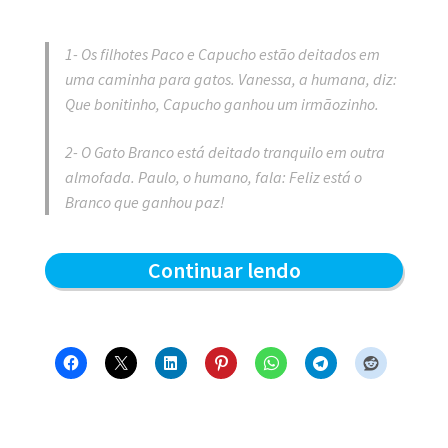
1- Os filhotes Paco e Capucho estão deitados em
uma caminha para gatos. Vanessa, a humana, diz:
Que bonitinho, Capucho ganhou um irmãozinho.
2- O Gato Branco está deitado tranquilo em outra
almofada. Paulo, o humano, fala: Feliz está o
Branco que ganhou paz!
Todos
Continuar lendo
ganham
–
Blue
e
os