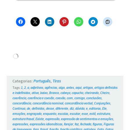
por
uma
porta
–
Blue
e
Carregando...
os
Gatos
Categorias:
Português
,
Tiras
#733
Tags:
1
,
2
,
a
,
adjetivos
,
agências
,
algo
,
antes
,
aqui
,
artigos
,
artigos definidos
e indefinidos
,
ativa
,
baixo
,
Branco
,
cabeça
,
capucho
,
cheirando
,
Cheiro
,
coerência
,
coerência e coesão
,
coesão
,
com
,
comigo
,
conclusões
,
concordância
,
concordância nominal
,
concordância verbal
,
Conjunções
,
Continua
,
de
,
definidos
,
desse
,
diferente
,
diz
,
dúvida
,
e
,
editoras
,
Ele
,
emoções
,
engraçado
,
enquanto
,
escolas
,
escutar
,
esse
,
está
,
estrutura
,
estrutura frasal
,
Existe
,
expressão
,
expressão de sentimentos e emoções
,
expressões
,
expressões idiomáticas
,
farejar
,
faz
,
fechada
,
figuras
,
Figuras
de linguagem
,
fora
,
frasal
,
função
,
função sintática
,
gatinhos
,
Gato
,
Gatos
,