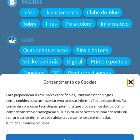
PÁGINAS
Início
Licenciamento
Clube do Blue
Sobre
Tiras
Para colorir
Informativo
LOJA
Quadrinhos e livros
Pins e botons
Stickers e imãs
Digital
Prints e postais
Papelaria
3D
Produtos diversos
Consentimento de Cookies
BUSCAR
Para proporcionar as melhores experiências, utilizamos tecnologias
Pesquisar
como
cookies
para armazenar e/ou acessar informações do dispositivo. Ao
por:
consentir com essas tecnologias, permitirá que processemos dados, como
comportamento de navegação ou IDs exclusivos neste site. Não consentir ou
retirar o consentimento pode afetar adversamente determinadas
funcionalidades e recursos.
© BLUE e os gatos ∙ todos os direitos reservados.