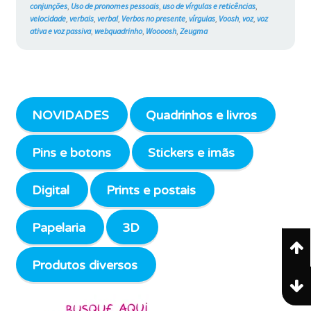
conjunções
,
Uso de pronomes pessoais
,
uso de vírgulas e reticências
,
velocidade
,
verbais
,
verbal
,
Verbos no presente
,
vírgulas
,
Voosh
,
voz
,
voz
ativa e voz passiva
,
webquadrinho
,
Woooosh
,
Zeugma
NOVIDADES
Quadrinhos e livros
Pins e botons
Stickers e imãs
Digital
Prints e postais
Papelaria
3D
Produtos diversos