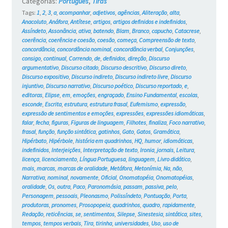
Categorias:
Português
,
Tiras
Tags:
1
,
2
,
3
,
a
,
acompanhar
,
adjetivos
,
agências
,
Aliteração
,
alta
,
Anacoluto
,
Anáfora
,
Antítese
,
artigos
,
artigos definidos e indefinidos
,
Assíndeto
,
Assonância
,
ativa
,
batendo
,
Blam
,
Branco
,
capucho
,
Catacrese
,
coerência
,
coerência e coesão
,
coesão
,
começa
,
Compreensão de texto
,
concordância
,
concordância nominal
,
concordância verbal
,
Conjunções
,
consigo
,
continual
,
Correndo
,
de
,
definidos
,
direção
,
Discurso
argumentativo
,
Discurso citado
,
Discurso descritivo
,
Discurso direto
,
Discurso expositivo
,
Discurso indireto
,
Discurso indireto livre
,
Discurso
injuntivo
,
Discurso narrativo
,
Discurso poético
,
Discurso reportado
,
e
,
editoras
,
Elipse
,
em
,
emoções
,
engraçado
,
Ensino Fundamental
,
escolas
,
esconde
,
Escrita
,
estrutura
,
estrutura frasal
,
Eufemismo
,
expressão
,
expressão de sentimentos e emoções
,
expressões
,
expressões idiomáticas
,
falar
,
fecha
,
figuras
,
Figuras de linguagem
,
Filhotes
,
finaliza
,
Foco narrativo
,
frasal
,
função
,
função sintática
,
gatinhos
,
Gato
,
Gatos
,
Gramática
,
Hipérbato
,
Hipérbole
,
história em quadrinhos
,
HQ
,
humor
,
idiomáticas
,
indefinidos
,
Interjeições
,
Interpretação de texto
,
Ironia
,
jornais
,
Leitura
,
licença
,
licenciamento
,
Língua Portuguesa
,
linguagem
,
Livro didático
,
mais
,
marcas
,
marcas de oralidade
,
Metáfora
,
Metonímia
,
Na
,
não
,
Narrativa
,
nominal
,
novamente
,
Oficial
,
Onomatopéia
,
Onomatopéias
,
oralidade
,
Os
,
outra
,
Paco
,
Paronomásia
,
passam
,
passiva
,
pelo
,
Personagem
,
pessoais
,
Pleonasmo
,
Polissíndeto
,
Pontuação
,
Porta
,
produtoras
,
pronomes
,
Prosopopeia
,
quadrinhos
,
quadro
,
rapidamente
,
Redação
,
reticências
,
se
,
sentimentos
,
Silepse
,
Sinestesia
,
sintática
,
sites
,
tempos
,
tempos verbais
,
Tira
,
tirinha
,
universidades
,
Uso
,
uso de