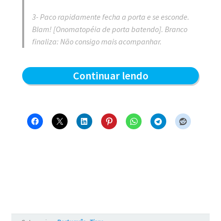
3- Paco rapidamente fecha a porta e se esconde.
Blam! [Onomatopéia de porta batendo]. Branco
finaliza: Não consigo mais acompanhar.
Alta
Continuar lendo
velocidade
–
Blue
e
os
Gatos
#735