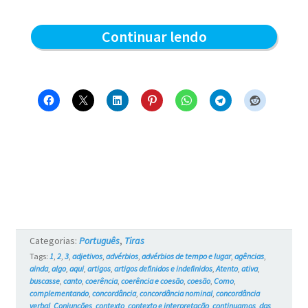
Para
Continuar lendo
onde
vamos?
–
Blue
e
os
Gatos
#737
Categorias:
Português
,
Tiras
Tags:
1
,
2
,
3
,
adjetivos
,
advérbios
,
advérbios de tempo e lugar
,
agências
,
ainda
,
algo
,
aqui
,
artigos
,
artigos definidos e indefinidos
,
Atento
,
ativa
,
buscasse
,
canto
,
coerência
,
coerência e coesão
,
coesão
,
Como
,
complementando
,
concordância
,
concordância nominal
,
concordância
verbal
,
Conjunções
,
contexto
,
contexto e interpretação
,
continuamos
,
das
,