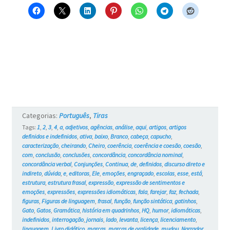
esse?
–
Blue
e
os
Gatos
Categorias:
Português
,
Tiras
#732
Tags:
1
,
2
,
3
,
4
,
a
,
adjetivos
,
agências
,
análise
,
aqui
,
artigos
,
artigos
definidos e indefinidos
,
ativa
,
baixo
,
Branco
,
cabeça
,
capucho
,
caracterização
,
cheirando
,
Cheiro
,
coerência
,
coerência e coesão
,
coesão
,
com
,
conclusão
,
conclusões
,
concordância
,
concordância nominal
,
concordância verbal
,
Conjunções
,
Continua
,
de
,
definidos
,
discurso direto e
indireto
,
dúvida
,
e
,
editoras
,
Ele
,
emoções
,
engraçado
,
escolas
,
esse
,
está
,
estrutura
,
estrutura frasal
,
expressão
,
expressão de sentimentos e
emoções
,
expressões
,
expressões idiomáticas
,
fala
,
farejar
,
faz
,
fechada
,
figuras
,
Figuras de linguagem
,
frasal
,
função
,
função sintática
,
gatinhos
,
Gato
,
Gatos
,
Gramática
,
história em quadrinhos
,
HQ
,
humor
,
idiomáticas
,
indefinidos
,
interrogação
,
jornais
,
lado
,
levanta
,
licença
,
licenciamento
,
linguagem
,
Livro didático
,
marcas
,
marcas de oralidade
,
mudou
,
Narrador
,