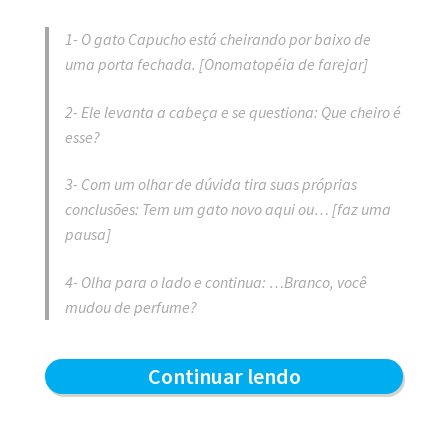
1- O gato Capucho está cheirando por baixo de
uma porta fechada. [Onomatopéia de farejar]
2- Ele levanta a cabeça e se questiona: Que cheiro é
esse?
3- Com um olhar de dúvida tira suas próprias
conclusões: Tem um gato novo aqui ou… [faz uma
pausa]
4- Olha para o lado e continua: …Branco, você
mudou de perfume?
Que
Continuar lendo
cheiro
é