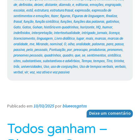
de
,
definidos
,
deixei
,
distante
,
dizendo
,
e
,
editoras
,
emoções
,
engraçado
,
escolas
,
está
,
estrutura
,
estrutura frasal
,
expressão
,
expressão de
sentimentos e emoções
,
fazer
,
figuras
,
Figuras de linguagem
,
finaliza
,
frasal
,
função
,
função sintática
,
funções
,
funções das palavras
,
gatinhos
,
Gato
,
Gatos
,
Gohan
,
história em quadrinhos
,
horizonte
,
HQ
,
humor
,
indefinidos
,
interpretação
,
intertextualidade
,
intrigado
,
jornais
,
licença
,
licenciamento
,
linguagem
,
Livro didático
,
lugar
,
mais
,
marcas
,
marcas de
oralidade
,
me
,
Mirando
,
nominal
,
O
,
olha
,
oralidade
,
palavras
,
para
,
passa
,
passiva
,
pelo
,
pessoais
,
Pontuação
,
por
,
preocupo
,
produtoras
,
pronomes
,
pronomes pessoais
,
quadrinhos
,
quadro
,
que
,
se
,
sentimentos
,
sintática
,
sites
,
substantivos
,
substantivos e advérbios
,
Tempo
,
tempos
,
Tira
,
tirinha
,
trás
,
universidades
,
Uso
,
uso de conjunções
,
Uso de tempos verbais
,
verbais
,
verbal
,
vir
,
voz
,
voz ativa e voz passiva
Publicado em
10/03/2025
por
blueeosgatos
—
Deixe um comentário
Todos ganham –