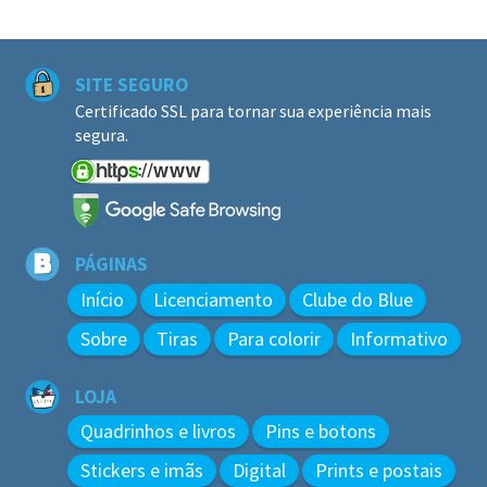
SITE SEGURO
Certificado SSL para tornar sua experiência mais
segura.
PÁGINAS
Início
Licenciamento
Clube do Blue
Sobre
Tiras
Para colorir
Informativo
LOJA
Quadrinhos e livros
Pins e botons
Stickers e imãs
Digital
Prints e postais