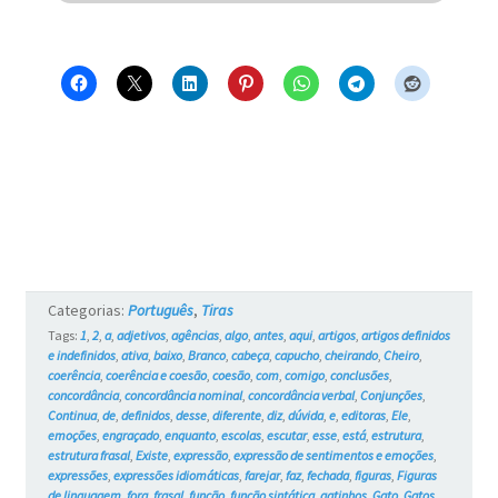
por
uma
porta
–
Blue
e
os
Gatos
Categorias:
Português
,
Tiras
#733
Tags:
1
,
2
,
a
,
adjetivos
,
agências
,
algo
,
antes
,
aqui
,
artigos
,
artigos definidos
e indefinidos
,
ativa
,
baixo
,
Branco
,
cabeça
,
capucho
,
cheirando
,
Cheiro
,
coerência
,
coerência e coesão
,
coesão
,
com
,
comigo
,
conclusões
,
concordância
,
concordância nominal
,
concordância verbal
,
Conjunções
,
Continua
,
de
,
definidos
,
desse
,
diferente
,
diz
,
dúvida
,
e
,
editoras
,
Ele
,
emoções
,
engraçado
,
enquanto
,
escolas
,
escutar
,
esse
,
está
,
estrutura
,
estrutura frasal
,
Existe
,
expressão
,
expressão de sentimentos e emoções
,
expressões
,
expressões idiomáticas
,
farejar
,
faz
,
fechada
,
figuras
,
Figuras
de linguagem
,
fora
,
frasal
,
função
,
função sintática
,
gatinhos
,
Gato
,
Gatos
,