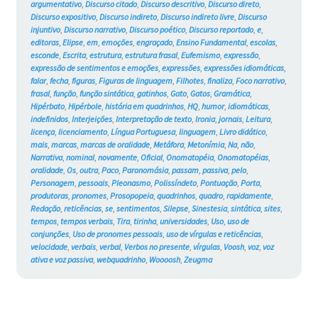
argumentativo
,
Discurso citado
,
Discurso descritivo
,
Discurso direto
,
Discurso expositivo
,
Discurso indireto
,
Discurso indireto livre
,
Discurso
injuntivo
,
Discurso narrativo
,
Discurso poético
,
Discurso reportado
,
e
,
editoras
,
Elipse
,
em
,
emoções
,
engraçado
,
Ensino Fundamental
,
escolas
,
esconde
,
Escrita
,
estrutura
,
estrutura frasal
,
Eufemismo
,
expressão
,
expressão de sentimentos e emoções
,
expressões
,
expressões idiomáticas
,
falar
,
fecha
,
figuras
,
Figuras de linguagem
,
Filhotes
,
finaliza
,
Foco narrativo
,
frasal
,
função
,
função sintática
,
gatinhos
,
Gato
,
Gatos
,
Gramática
,
Hipérbato
,
Hipérbole
,
história em quadrinhos
,
HQ
,
humor
,
idiomáticas
,
indefinidos
,
Interjeições
,
Interpretação de texto
,
Ironia
,
jornais
,
Leitura
,
licença
,
licenciamento
,
Língua Portuguesa
,
linguagem
,
Livro didático
,
mais
,
marcas
,
marcas de oralidade
,
Metáfora
,
Metonímia
,
Na
,
não
,
Narrativa
,
nominal
,
novamente
,
Oficial
,
Onomatopéia
,
Onomatopéias
,
oralidade
,
Os
,
outra
,
Paco
,
Paronomásia
,
passam
,
passiva
,
pelo
,
Personagem
,
pessoais
,
Pleonasmo
,
Polissíndeto
,
Pontuação
,
Porta
,
produtoras
,
pronomes
,
Prosopopeia
,
quadrinhos
,
quadro
,
rapidamente
,
Redação
,
reticências
,
se
,
sentimentos
,
Silepse
,
Sinestesia
,
sintática
,
sites
,
tempos
,
tempos verbais
,
Tira
,
tirinha
,
universidades
,
Uso
,
uso de
conjunções
,
Uso de pronomes pessoais
,
uso de vírgulas e reticências
,
velocidade
,
verbais
,
verbal
,
Verbos no presente
,
vírgulas
,
Voosh
,
voz
,
voz
ativa e voz passiva
,
webquadrinho
,
Woooosh
,
Zeugma