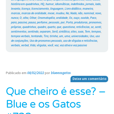
história em quadrinhos
,
HQ
,
humor
,
idiomáticas
,
indefinidos
,
jornais
,
lado
,
levanta
,
licença
,
licenciamento
,
linguagem
,
Livro didático
,
maneira
,
marcas
,
marcas de oralidade
,
mexe
,
mudou
,
Na
,
Nada
,
não
,
nominal
,
novo
,
nunca
,
O
,
olha
,
Olhar
,
Onomatopéia
,
oralidade
,
Os
,
ouço
,
ouvido
,
Paco
,
para
,
passiva
,
pausa
,
perfume
,
pessoais
,
por
,
Porta
,
produtoras
,
pronomes
,
próprias
,
quadrinhos
,
quadro
,
quarto
,
que
,
questiona
,
reticências
,
se
,
senti
,
sentimentos
,
sentindo
,
separam
,
Será
,
sintática
,
sites
,
suas
,
Tem
,
tempos
,
tempos verbais
,
tentando
,
Tira
,
tirinha
,
um
,
uma
,
universidades
,
Uso
,
uso
de conjunções
,
Uso de pronomes pessoais
,
uso de vírgulas e reticências
,
verbais
,
verbal
,
Vida
,
vírgulas
,
você
,
voz
,
voz ativa e voz passiva
Publicado em
08/02/2022
por
blueeosgatos
—
Deixe um comentário
Que cheiro é esse? –
Blue e os Gatos