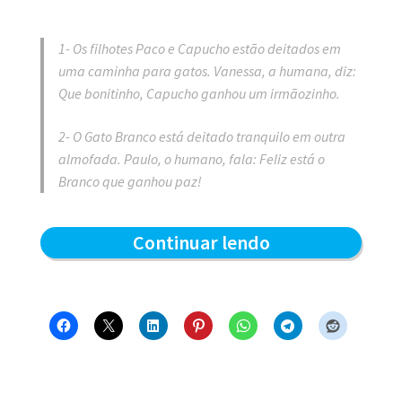
1- Os filhotes Paco e Capucho estão deitados em
uma caminha para gatos. Vanessa, a humana, diz:
Que bonitinho, Capucho ganhou um irmãozinho.
2- O Gato Branco está deitado tranquilo em outra
almofada. Paulo, o humano, fala: Feliz está o
Branco que ganhou paz!
Todos
Continuar lendo
ganham
–
Blue
e
os