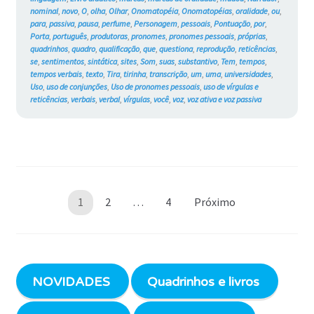
nominal
,
novo
,
O
,
olha
,
Olhar
,
Onomatopéia
,
Onomatopéias
,
oralidade
,
ou
,
para
,
passiva
,
pausa
,
perfume
,
Personagem
,
pessoais
,
Pontuação
,
por
,
Porta
,
português
,
produtoras
,
pronomes
,
pronomes pessoais
,
próprias
,
quadrinhos
,
quadro
,
qualificação
,
que
,
questiona
,
reprodução
,
reticências
,
se
,
sentimentos
,
sintática
,
sites
,
Som
,
suas
,
substantivo
,
Tem
,
tempos
,
tempos verbais
,
texto
,
Tira
,
tirinha
,
transcrição
,
um
,
uma
,
universidades
,
Uso
,
uso de conjunções
,
Uso de pronomes pessoais
,
uso de vírgulas e
reticências
,
verbais
,
verbal
,
vírgulas
,
você
,
voz
,
voz ativa e voz passiva
Paginação
1
2
…
4
Próximo
de
posts
NOVIDADES
Quadrinhos e livros