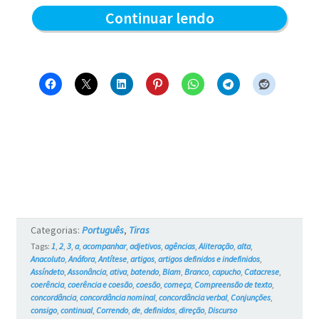
Alta
Continuar lendo
velocidade
–
Blue
e
os
Gatos
#735
Categorias:
Português
,
Tiras
Tags:
1
,
2
,
3
,
a
,
acompanhar
,
adjetivos
,
agências
,
Aliteração
,
alta
,
Anacoluto
,
Anáfora
,
Antítese
,
artigos
,
artigos definidos e indefinidos
,
Assíndeto
,
Assonância
,
ativa
,
batendo
,
Blam
,
Branco
,
capucho
,
Catacrese
,
coerência
,
coerência e coesão
,
coesão
,
começa
,
Compreensão de texto
,
concordância
,
concordância nominal
,
concordância verbal
,
Conjunções
,
consigo
,
continual
,
Correndo
,
de
,
definidos
,
direção
,
Discurso