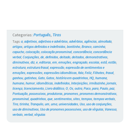
Gatos
#736
Categorias:
Português
,
Tiras
Tags:
a
,
adjetivos
,
adjetivos e advérbios
,
advérbios
,
agências
,
almofada
,
artigos
,
artigos definidos e indefinidos
,
bonitinho
,
Branco
,
caminha
,
capucho
,
colocação
,
colocação pronominal
,
concordância
,
concordância
verbal
,
Conjunções
,
de
,
definidos
,
deitado
,
deitados
,
demonstrativos
,
diminutivos
,
diz
,
e
,
editoras
,
em
,
emoções
,
engraçado
,
escolas
,
está
,
estão
,
estrutura
,
estrutura frasal
,
expressão
,
expressão de sentimentos e
emoções
,
expressões
,
expressões idiomáticas
,
fala
,
Feliz
,
Filhotes
,
frasal
,
ganhou
,
gatinhos
,
Gato
,
Gatos
,
história em quadrinhos
,
HQ
,
humana
,
humano
,
humor
,
idiomáticas
,
indefinidos
,
Interjeições
,
irmãozinho
,
jornais
,
licença
,
licenciamento
,
Livro didático
,
O
,
Os
,
outra
,
Paco
,
para
,
Paulo
,
paz
,
Pontuação
,
possessivos
,
produtoras
,
pronomes
,
pronomes demonstrativos
,
pronominal
,
quadrinhos
,
que
,
sentimentos
,
sites
,
tempos
,
tempos verbais
,
Tira
,
tirinha
,
Tranquilo
,
um
,
uma
,
universidades
,
Uso
,
uso de conjunções
,
uso de diminutivos
,
Uso de pronomes possessivos
,
uso de vírgulas
,
Vanessa
,
verbais
,
verbal
,
vírgulas