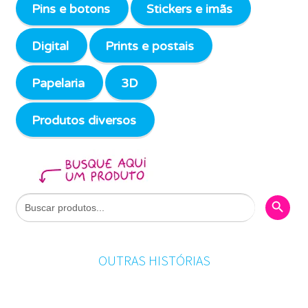
Pins e botons
Stickers e imãs
Digital
Prints e postais
Papelaria
3D
Produtos diversos
Search Butto
Search
for:
OUTRAS HISTÓRIAS