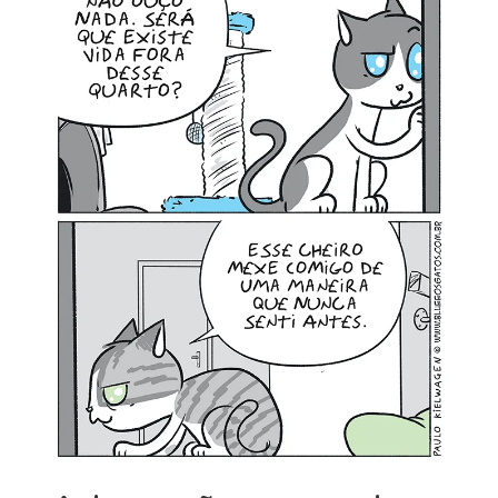
MINHA CONTA
CARRINHO
Search Button
Search
for: