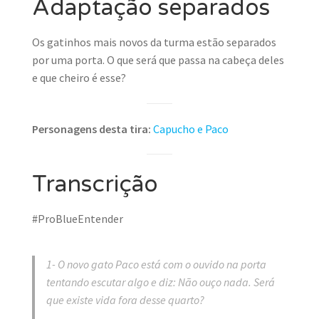
Adaptação separados
Os gatinhos mais novos da turma estão separados
por uma porta. O que será que passa na cabeça deles
e que cheiro é esse?
Personagens desta tira:
Capucho e Paco
Transcrição
#ProBlueEntender
1- O novo gato Paco está com o ouvido na porta
tentando escutar algo e diz: Não ouço nada. Será
que existe vida fora desse quarto?