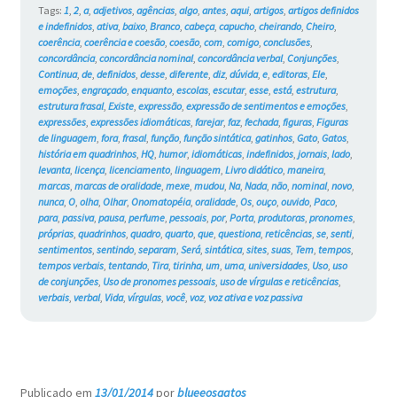
#733
Tags:
1
,
2
,
a
,
adjetivos
,
agências
,
algo
,
antes
,
aqui
,
artigos
,
artigos definidos
e indefinidos
,
ativa
,
baixo
,
Branco
,
cabeça
,
capucho
,
cheirando
,
Cheiro
,
coerência
,
coerência e coesão
,
coesão
,
com
,
comigo
,
conclusões
,
concordância
,
concordância nominal
,
concordância verbal
,
Conjunções
,
Continua
,
de
,
definidos
,
desse
,
diferente
,
diz
,
dúvida
,
e
,
editoras
,
Ele
,
emoções
,
engraçado
,
enquanto
,
escolas
,
escutar
,
esse
,
está
,
estrutura
,
estrutura frasal
,
Existe
,
expressão
,
expressão de sentimentos e emoções
,
expressões
,
expressões idiomáticas
,
farejar
,
faz
,
fechada
,
figuras
,
Figuras
de linguagem
,
fora
,
frasal
,
função
,
função sintática
,
gatinhos
,
Gato
,
Gatos
,
história em quadrinhos
,
HQ
,
humor
,
idiomáticas
,
indefinidos
,
jornais
,
lado
,
levanta
,
licença
,
licenciamento
,
linguagem
,
Livro didático
,
maneira
,
marcas
,
marcas de oralidade
,
mexe
,
mudou
,
Na
,
Nada
,
não
,
nominal
,
novo
,
nunca
,
O
,
olha
,
Olhar
,
Onomatopéia
,
oralidade
,
Os
,
ouço
,
ouvido
,
Paco
,
para
,
passiva
,
pausa
,
perfume
,
pessoais
,
por
,
Porta
,
produtoras
,
pronomes
,
próprias
,
quadrinhos
,
quadro
,
quarto
,
que
,
questiona
,
reticências
,
se
,
senti
,
sentimentos
,
sentindo
,
separam
,
Será
,
sintática
,
sites
,
suas
,
Tem
,
tempos
,
tempos verbais
,
tentando
,
Tira
,
tirinha
,
um
,
uma
,
universidades
,
Uso
,
uso
de conjunções
,
Uso de pronomes pessoais
,
uso de vírgulas e reticências
,
verbais
,
verbal
,
Vida
,
vírgulas
,
você
,
voz
,
voz ativa e voz passiva
Publicado em
13/01/2014
por
blueeosgatos
—