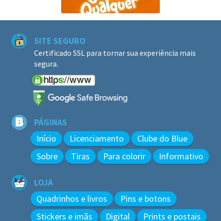
SITE SEGURO
Certificado SSL para tornar sua experiência mais
segura.
PÁGINAS
Início
Licenciamento
Clube do Blue
Sobre
Tiras
Para colorir
Informativo
LOJA
Quadrinhos e livros
Pins e botons
Stickers e imãs
Digital
Prints e postais