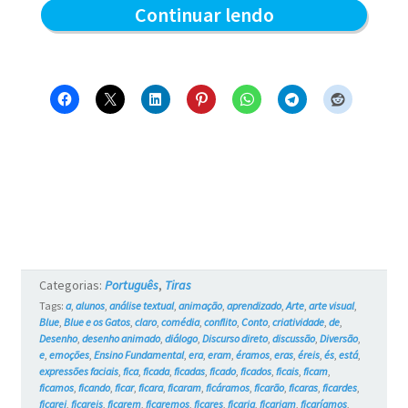
Grampolo
Continuar lendo
e
a
linha
–
Blue
e
os
Gatos
Categorias:
Português
,
Tiras
#5
Tags:
a
,
alunos
,
análise textual
,
animação
,
aprendizado
,
Arte
,
arte visual
,
Blue
,
Blue e os Gatos
,
claro
,
comédia
,
conflito
,
Conto
,
criatividade
,
de
,
Desenho
,
desenho animado
,
diálogo
,
Discurso direto
,
discussão
,
Diversão
,
e
,
emoções
,
Ensino Fundamental
,
era
,
eram
,
éramos
,
eras
,
éreis
,
és
,
está
,
expressões faciais
,
fica
,
ficada
,
ficadas
,
ficado
,
ficados
,
ficais
,
ficam
,
ficamos
,
ficando
,
ficar
,
ficara
,
ficaram
,
ficáramos
,
ficarão
,
ficaras
,
ficardes
,
ficarei
,
ficareis
,
ficarem
,
ficaremos
,
ficares
,
ficaria
,
ficariam
,
ficaríamos
,