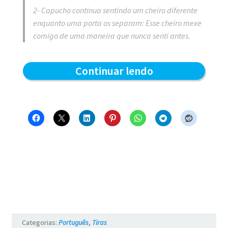
2- Capucho continua sentindo um cheiro diferente
enquanto uma porta os separam: Esse cheiro mexe
comigo de uma maneira que nunca senti antes.
Separados
Continuar lendo
por
uma
porta
–
Blue
e
os
Gatos
Categorias:
Português
,
Tiras