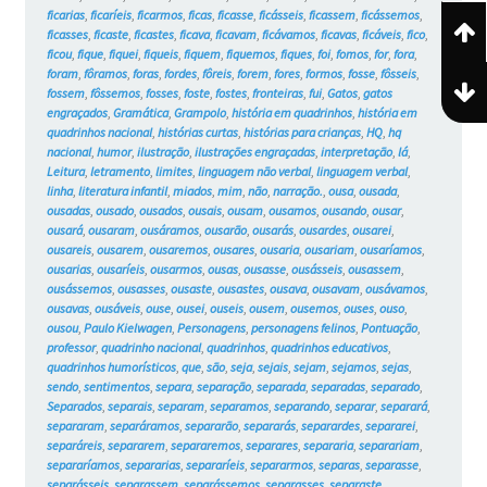
ficarias
,
ficaríeis
,
ficarmos
,
ficas
,
ficasse
,
ficásseis
,
ficassem
,
ficássemos
,
ficasses
,
ficaste
,
ficastes
,
ficava
,
ficavam
,
ficávamos
,
ficavas
,
ficáveis
,
fico
,
ficou
,
fique
,
fiquei
,
fiqueis
,
fiquem
,
fiquemos
,
fiques
,
foi
,
fomos
,
for
,
fora
,
foram
,
fôramos
,
foras
,
fordes
,
fôreis
,
forem
,
fores
,
formos
,
fosse
,
fôsseis
,
fossem
,
fôssemos
,
fosses
,
foste
,
fostes
,
fronteiras
,
fui
,
Gatos
,
gatos
engraçados
,
Gramática
,
Grampolo
,
história em quadrinhos
,
história em
quadrinhos nacional
,
histórias curtas
,
histórias para crianças
,
HQ
,
hq
nacional
,
humor
,
ilustração
,
ilustrações engraçadas
,
interpretação
,
lá
,
Leitura
,
letramento
,
limites
,
linguagem não verbal
,
linguagem verbal
,
linha
,
literatura infantil
,
miados
,
mim
,
não
,
narração.
,
ousa
,
ousada
,
ousadas
,
ousado
,
ousados
,
ousais
,
ousam
,
ousamos
,
ousando
,
ousar
,
ousará
,
ousaram
,
ousáramos
,
ousarão
,
ousarás
,
ousardes
,
ousarei
,
ousareis
,
ousarem
,
ousaremos
,
ousares
,
ousaria
,
ousariam
,
ousaríamos
,
ousarias
,
ousaríeis
,
ousarmos
,
ousas
,
ousasse
,
ousásseis
,
ousassem
,
ousássemos
,
ousasses
,
ousaste
,
ousastes
,
ousava
,
ousavam
,
ousávamos
,
ousavas
,
ousáveis
,
ouse
,
ousei
,
ouseis
,
ousem
,
ousemos
,
ouses
,
ouso
,
ousou
,
Paulo Kielwagen
,
Personagens
,
personagens felinos
,
Pontuação
,
professor
,
quadrinho nacional
,
quadrinhos
,
quadrinhos educativos
,
quadrinhos humorísticos
,
que
,
são
,
seja
,
sejais
,
sejam
,
sejamos
,
sejas
,
sendo
,
sentimentos
,
separa
,
separação
,
separada
,
separadas
,
separado
,
Separados
,
separais
,
separam
,
separamos
,
separando
,
separar
,
separará
,
separaram
,
separáramos
,
separarão
,
separarás
,
separardes
,
separarei
,
separáreis
,
separarem
,
separaremos
,
separares
,
separaria
,
separariam
,
separaríamos
,
separarias
,
separaríeis
,
separarmos
,
separas
,
separasse
,
separásseis
,
separassem
,
separássemos
,
separasses
,
separaste
,