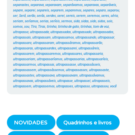
separastes
,
separava
,
separavam
,
separávamos
,
separavas
,
separáveis
,
separe
,
separei
,
separeis
,
separem
,
separemos
,
separes
,
separo
,
separou
,
ser
,
Será
,
serão
,
serás
,
serdes
,
serei
,
sereis
,
serem
,
seremos
,
seres
,
séria
,
seriam
,
seríamos
,
serias
,
seríeis
,
sermos
,
sida
,
sidas
,
sido
,
sidos
,
sois
,
somos
,
sou
,
Tira
,
Tiras
,
tirinha
,
tirinha de gato
,
tirinhas
,
tom de voz
,
ultrapassa
,
ultrapassada
,
ultrapassadas
,
ultrapassado
,
ultrapassados
,
ultrapassais
,
ultrapassam
,
ultrapassamos
,
ultrapassando
,
ultrapassar
,
ultrapassara
,
ultrapassaram
,
ultrapassáramos
,
ultrapassarão
,
ultrapassaras
,
ultrapassardes
,
ultrapassarei
,
ultrapassáreis
,
ultrapassarem
,
ultrapassaremos
,
ultrapassares
,
ultrapassaria
,
ultrapassariam
,
ultrapassaríamos
,
ultrapassarias
,
ultrapassaríeis
,
ultrapassarmos
,
ultrapassas
,
ultrapassasse
,
ultrapassásseis
,
ultrapassassem
,
ultrapassássemos
,
ultrapassasses
,
ultrapassaste
,
ultrapassastes
,
ultrapassava
,
ultrapassavam
,
ultrapassávamos
,
ultrapassavas
,
ultrapassáveis
,
ultrapasse
,
ultrapassei
,
ultrapasseis
,
ultrapassem
,
ultrapassemos
,
ultrapasses
,
ultrapasso
,
ultrapassou
,
você
NOVIDADES
Quadrinhos e livros