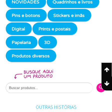
NOVIDADES
Quadrinhos e livros
Pins e botons
Stickers e imãs
Digital
Prints e postais
Papelaria
3D
Produtos diversos
Search Butto
Search
for:
OUTRAS HISTÓRIAS