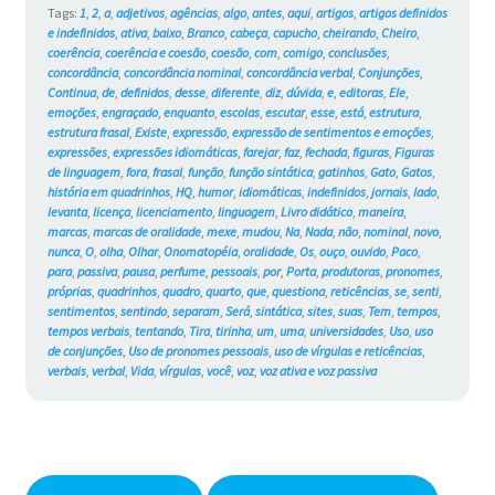
#733
Tags:
1
,
2
,
a
,
adjetivos
,
agências
,
algo
,
antes
,
aqui
,
artigos
,
artigos definidos
e indefinidos
,
ativa
,
baixo
,
Branco
,
cabeça
,
capucho
,
cheirando
,
Cheiro
,
coerência
,
coerência e coesão
,
coesão
,
com
,
comigo
,
conclusões
,
concordância
,
concordância nominal
,
concordância verbal
,
Conjunções
,
Continua
,
de
,
definidos
,
desse
,
diferente
,
diz
,
dúvida
,
e
,
editoras
,
Ele
,
emoções
,
engraçado
,
enquanto
,
escolas
,
escutar
,
esse
,
está
,
estrutura
,
estrutura frasal
,
Existe
,
expressão
,
expressão de sentimentos e emoções
,
expressões
,
expressões idiomáticas
,
farejar
,
faz
,
fechada
,
figuras
,
Figuras
de linguagem
,
fora
,
frasal
,
função
,
função sintática
,
gatinhos
,
Gato
,
Gatos
,
história em quadrinhos
,
HQ
,
humor
,
idiomáticas
,
indefinidos
,
jornais
,
lado
,
levanta
,
licença
,
licenciamento
,
linguagem
,
Livro didático
,
maneira
,
marcas
,
marcas de oralidade
,
mexe
,
mudou
,
Na
,
Nada
,
não
,
nominal
,
novo
,
nunca
,
O
,
olha
,
Olhar
,
Onomatopéia
,
oralidade
,
Os
,
ouço
,
ouvido
,
Paco
,
para
,
passiva
,
pausa
,
perfume
,
pessoais
,
por
,
Porta
,
produtoras
,
pronomes
,
próprias
,
quadrinhos
,
quadro
,
quarto
,
que
,
questiona
,
reticências
,
se
,
senti
,
sentimentos
,
sentindo
,
separam
,
Será
,
sintática
,
sites
,
suas
,
Tem
,
tempos
,
tempos verbais
,
tentando
,
Tira
,
tirinha
,
um
,
uma
,
universidades
,
Uso
,
uso
de conjunções
,
Uso de pronomes pessoais
,
uso de vírgulas e reticências
,
verbais
,
verbal
,
Vida
,
vírgulas
,
você
,
voz
,
voz ativa e voz passiva