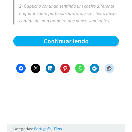
2- Capucho continua sentindo um cheiro diferente
enquanto uma porta os separam: Esse cheiro mexe
comigo de uma maneira que nunca senti antes.
Separados
Continuar lendo
por
uma
porta
–
Blue
e
os
Gatos
Categorias:
Português
,
Tiras