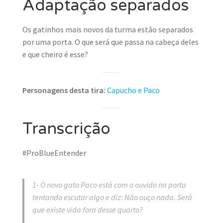
Adaptação separados
Os gatinhos mais novos da turma estão separados
por uma porta. O que será que passa na cabeça deles
e que cheiro é esse?
Personagens desta tira:
Capucho e Paco
Transcrição
#ProBlueEntender
1- O novo gato Paco está com o ouvido na porta
tentando escutar algo e diz: Não ouço nada. Será
que existe vida fora desse quarto?