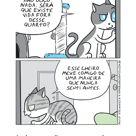
MINHA CONTA
CARRINHO
Search Button
Search
for: