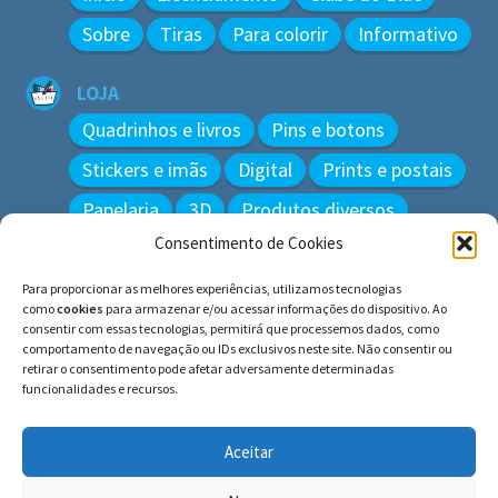
Sobre
Tiras
Para colorir
Informativo
LOJA
Quadrinhos e livros
Pins e botons
Stickers e imãs
Digital
Prints e postais
Papelaria
3D
Produtos diversos
Consentimento de Cookies
BUSCAR
Para proporcionar as melhores experiências, utilizamos tecnologias
Pesquisar
como
cookies
para armazenar e/ou acessar informações do dispositivo. Ao
por:
consentir com essas tecnologias, permitirá que processemos dados, como
comportamento de navegação ou IDs exclusivos neste site. Não consentir ou
retirar o consentimento pode afetar adversamente determinadas
funcionalidades e recursos.
© BLUE e os gatos ∙ todos os direitos reservados.
Histórias inspiradas em gatos reais. Adote e cuide dos
Aceitar
gatos!