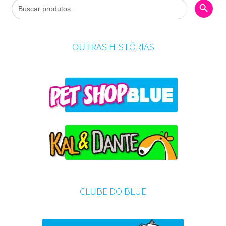
Search
for:
OUTRAS HISTÓRIAS
CLUBE DO BLUE