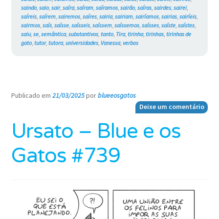
saindo
,
saio
,
sair
,
saíra
,
saíram
,
saíramos
,
sairão
,
saíras
,
sairdes
,
sairei
,
saíreis
,
saírem
,
sairemos
,
saíres
,
sairia
,
sairiam
,
sairíamos
,
sairias
,
sairíeis
,
sairmos
,
saís
,
saísse
,
saísseis
,
saíssem
,
saíssemos
,
saísses
,
saíste
,
saístes
,
saiu
,
se
,
semântica
,
substantivos
,
tanto
,
Tira
,
tirinha
,
tirinhas
,
tirinhas de
gato
,
tutor
,
tutora
,
universidades
,
Vanessa
,
verbos
Publicado em
21/03/2025
por
blueeosgatos
—
Deixe um comentário
Ursato – Blue e os
Gatos #739