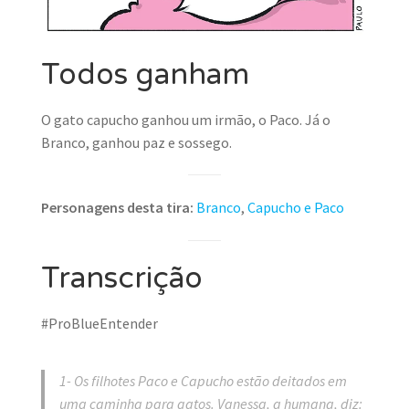
Todos ganham
O gato capucho ganhou um irmão, o Paco. Já o
Branco, ganhou paz e sossego.
Personagens desta tira:
Branco
,
Capucho e Paco
Transcrição
#ProBlueEntender
1- Os filhotes Paco e Capucho estão deitados em
uma caminha para gatos. Vanessa, a humana, diz: