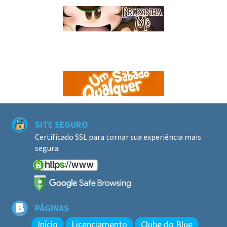
SITE SEGURO
Certificado SSL para tornar sua experiência mais
segura.
PÁGINAS
Início
Licenciamento
Clube do Blue