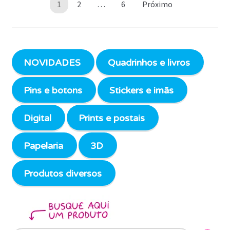
Paginação
1
2
…
6
Próximo
de
posts
NOVIDADES
Quadrinhos e livros
Pins e botons
Stickers e imãs
Digital
Prints e postais
Papelaria
3D
Produtos diversos
Search Butto