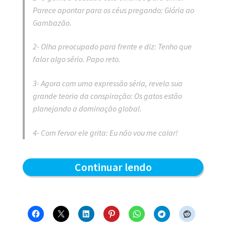
Parece apontar para os céus pregando: Glória ao
Gambazão.
2- Olha preocupado para frente e diz: Tenho que
falar algo sério. Papo reto.
3- Agora com uma expressão séria, revela sua
grande teoria da conspiração: Os gatos estão
planejando a dominação global.
4- Com fervor ele grita: Eu não vou me calar!
Glória
Continuar lendo
–
Blue
e