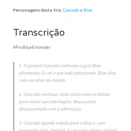
Personagens desta tira:
Cascudo
e
Blue
Transcrição
#ProBlueEntender
1- O gambá Cascudo confronta o gato Blue
afirmando: Eu sei o que está planejando. Blue olha
com um olhar de dúvida.
2- Cascudo continua: Uma união entre os felinos
para impor suas ideologias. Blue parece
desconcertado com a afirmação.
3- Cascudo aponta o dedo para o Blue e, com
expressão séria, finaliza: Eu sei tudo sobre a Ursato!