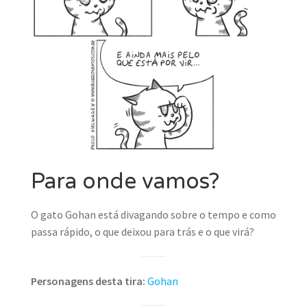
Para onde vamos?
O gato Gohan está divagando sobre o tempo e como
passa rápido, o que deixou para trás e o que virá?
Personagens desta tira:
Gohan