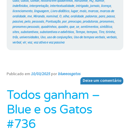
Gato
,
Gatos
,
Gohan
,
história em quadrinhos
,
horizonte
,
HQ
,
humor
,
indefinidos
,
interpretação
,
intertextualidade
,
intrigado
,
jornais
,
licença
,
licenciamento
,
linguagem
,
Livro didático
,
lugar
,
mais
,
marcas
,
marcas de
oralidade
,
me
,
Mirando
,
nominal
,
O
,
olha
,
oralidade
,
palavras
,
para
,
passa
,
passiva
,
pelo
,
pessoais
,
Pontuação
,
por
,
preocupo
,
produtoras
,
pronomes
,
pronomes pessoais
,
quadrinhos
,
quadro
,
que
,
se
,
sentimentos
,
sintática
,
sites
,
substantivos
,
substantivos e advérbios
,
Tempo
,
tempos
,
Tira
,
tirinha
,
trás
,
universidades
,
Uso
,
uso de conjunções
,
Uso de tempos verbais
,
verbais
,
verbal
,
vir
,
voz
,
voz ativa e voz passiva
Publicado em
10/03/2025
por
blueeosgatos
—
Deixe um comentário
Todos ganham –
Blue e os Gatos
#736