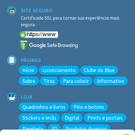
SITE SEGURO
Certificado SSL para tornar sua experiência mais
segura.
PÁGINAS
Início
Licenciamento
Clube do Blue
Sobre
Tiras
Para colorir
Informativo
LOJA
Quadrinhos e livros
Pins e botons
Stickers e imãs
Digital
Prints e postais
Papelaria
3D
Produtos diversos