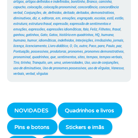
artigos
,
artigos definidos e indefinidos
,
bonitinho
,
Branco
,
caminha
,
capucho
,
colocação
,
colocação pronominal
,
concordância
,
concordância
verbal
,
Conjunções
,
de
,
definidos
,
deitado
,
deitados
,
demonstrativos
,
diminutivos
,
diz
,
e
,
editoras
,
em
,
emoções
,
engraçado
,
escolas
,
está
,
estão
,
estrutura
,
estrutura frasal
,
expressão
,
expressão de sentimentos e
emoções
,
expressões
,
expressões idiomáticas
,
fala
,
Feliz
,
Filhotes
,
frasal
,
ganhou
,
gatinhos
,
Gato
,
Gatos
,
história em quadrinhos
,
HQ
,
humana
,
humano
,
humor
,
idiomáticas
,
indefinidos
,
Interjeições
,
irmãozinho
,
jornais
,
licença
,
licenciamento
,
Livro didático
,
O
,
Os
,
outra
,
Paco
,
para
,
Paulo
,
paz
,
Pontuação
,
possessivos
,
produtoras
,
pronomes
,
pronomes demonstrativos
,
pronominal
,
quadrinhos
,
que
,
sentimentos
,
sites
,
tempos
,
tempos verbais
,
Tira
,
tirinha
,
Tranquilo
,
um
,
uma
,
universidades
,
Uso
,
uso de conjunções
,
uso de diminutivos
,
Uso de pronomes possessivos
,
uso de vírgulas
,
Vanessa
,
verbais
,
verbal
,
vírgulas
NOVIDADES
Quadrinhos e livros
Pins e botons
Stickers e imãs