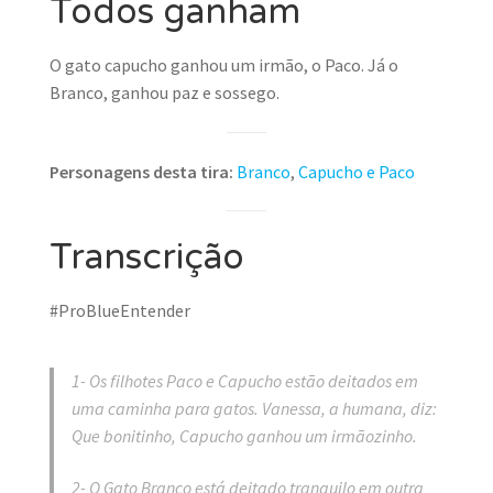
Todos ganham
O gato capucho ganhou um irmão, o Paco. Já o
Branco, ganhou paz e sossego.
Personagens desta tira:
Branco
,
Capucho e Paco
Transcrição
#ProBlueEntender
1- Os filhotes Paco e Capucho estão deitados em
uma caminha para gatos. Vanessa, a humana, diz:
Que bonitinho, Capucho ganhou um irmãozinho.
2- O Gato Branco está deitado tranquilo em outra