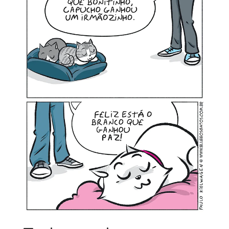
MINHA CONTA
CARRINHO
Search Button
Search
for: