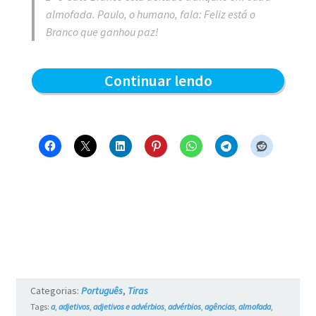
almofada. Paulo, o humano, fala: Feliz está o
Branco que ganhou paz!
Todos
Continuar lendo
ganham
–
Blue
e
os
Gatos
#736
Categorias:
Português
,
Tiras
Tags:
a
,
adjetivos
,
adjetivos e advérbios
,
advérbios
,
agências
,
almofada
,