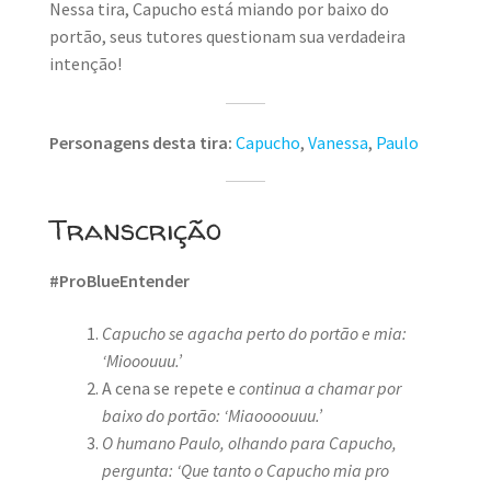
Nessa tira, Capucho está miando por baixo do
portão, seus tutores questionam sua verdadeira
intenção!
Personagens desta tira:
Capucho
,
Vanessa
,
Paulo
Transcrição
#ProBlueEntender
Capucho se agacha perto do portão e mia:
‘Miooouuu.’
A cena se repete e
continua a chamar por
baixo do portão: ‘Miaoooouuu.’
O humano Paulo, olhando para Capucho,
pergunta: ‘Que tanto o Capucho mia pro