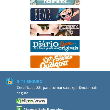
SITE SEGURO
Certificado SSL para tornar sua experiência mais
segura.