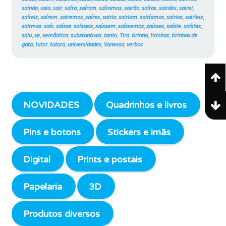
saindo
,
saio
,
sair
,
saíra
,
saíram
,
saíramos
,
sairão
,
saíras
,
sairdes
,
sairei
,
saíreis
,
saírem
,
sairemos
,
saíres
,
sairia
,
sairiam
,
sairíamos
,
sairias
,
sairíeis
,
sairmos
,
saís
,
saísse
,
saísseis
,
saíssem
,
saíssemos
,
saísses
,
saíste
,
saístes
,
saiu
,
se
,
semântica
,
substantivos
,
tanto
,
Tira
,
tirinha
,
tirinhas
,
tirinhas de
gato
,
tutor
,
tutora
,
universidades
,
Vanessa
,
verbos
NOVIDADES
Quadrinhos e livros
Pins e botons
Stickers e imãs
Digital
Prints e postais
Papelaria
3D
Produtos diversos