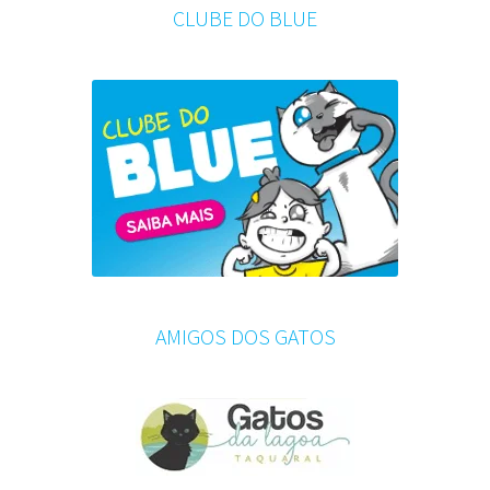
CLUBE DO BLUE
AMIGOS DOS GATOS