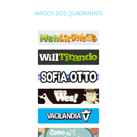
AMIGOS DOS QUADRINHOS