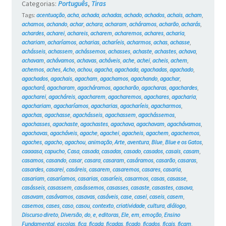
Categorias:
Português
,
Tiras
Gatos
Tags:
acentuação
,
acha
,
achada
,
achadas
,
achado
,
achados
,
achais
,
acham
,
achamos
,
achando
,
achar
,
achara
,
acharam
,
acháramos
,
acharão
,
acharás
,
#760
achardes
,
acharei
,
achareis
,
acharem
,
acharemos
,
achares
,
acharia
,
achariam
,
acharíamos
,
acharias
,
acharíeis
,
acharmos
,
achas
,
achasse
,
achásseis
,
achassem
,
achássemos
,
achasses
,
achaste
,
achastes
,
achava
,
achavam
,
achávamos
,
achavas
,
acháveis
,
ache
,
achei
,
acheis
,
achem
,
achemos
,
aches
,
Acho
,
achou
,
agacha
,
agachada
,
agachadas
,
agachado
,
agachados
,
agachais
,
agacham
,
agachamos
,
agachando
,
agachar
,
agachará
,
agacharam
,
agacháramos
,
agacharão
,
agacharas
,
agachardes
,
agacharei
,
agacháreis
,
agacharem
,
agacharemos
,
agachares
,
agacharia
,
agachariam
,
agacharíamos
,
agacharias
,
agacharíeis
,
agacharmos
,
agachas
,
agachasse
,
agachásseis
,
agachassem
,
agachássemos
,
agachasses
,
agachaste
,
agachastes
,
agachava
,
agachavam
,
agachávamos
,
agachavas
,
agacháveis
,
agache
,
agachei
,
agacheis
,
agachem
,
agachemos
,
agaches
,
agacho
,
agachou
,
animação
,
Arte
,
aventura
,
Blue
,
Blue e os Gatos
,
caaaasa
,
capucho
,
Casa
,
casada
,
casadas
,
casado
,
casados
,
casais
,
casam
,
casamos
,
casando
,
casar
,
casara
,
casaram
,
casáramos
,
casarão
,
casaras
,
casardes
,
casarei
,
casáreis
,
casarem
,
casaremos
,
casares
,
casaria
,
casariam
,
casaríamos
,
casarias
,
casaríeis
,
casarmos
,
casas
,
casasse
,
casásseis
,
casassem
,
casássemos
,
casasses
,
casaste
,
casastes
,
casava
,
casavam
,
casávamos
,
casavas
,
casáveis
,
case
,
casei
,
caseis
,
casem
,
casemos
,
cases
,
caso
,
casou
,
contexto
,
criatividade
,
cultura
,
diálogo
,
Discurso direto
,
Diversão
,
do
,
e
,
editoras
,
Ele
,
em
,
emoção
,
Ensino
Fundamental
,
escolas
,
fica
,
ficada
,
ficadas
,
ficado
,
ficados
,
ficais
,
ficam
,