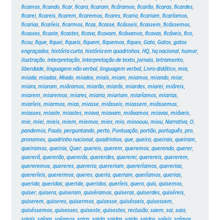
ficamos
,
ficando
,
ficar
,
ficara
,
ficaram
,
ficáramos
,
ficarão
,
ficaras
,
ficardes
,
ficarei
,
ficareis
,
ficarem
,
ficaremos
,
ficares
,
ficaria
,
ficariam
,
ficaríamos
,
ficarias
,
ficaríeis
,
ficarmos
,
ficas
,
ficasse
,
ficásseis
,
ficassem
,
ficássemos
,
ficasses
,
ficaste
,
ficastes
,
ficava
,
ficavam
,
ficávamos
,
ficavas
,
ficáveis
,
fico
,
ficou
,
fique
,
fiquei
,
fiqueis
,
fiquem
,
fiquemos
,
fiques
,
Gato
,
Gatos
,
gatos
engraçados
,
história curta
,
história em quadrinhos
,
HQ
,
hq nacional
,
humor
,
ilustração
,
interpretação
,
Interpretação de texto
,
jornais
,
letramento
,
liberdade
,
linguagem não verbal
,
linguagem verbal
,
Livro didático
,
mia
,
miada
,
miadas
,
Miado
,
miados
,
miais
,
miam
,
miamos
,
miando
,
miar
,
miara
,
miaram
,
miáramos
,
miarão
,
miarás
,
miardes
,
miarei
,
miáreis
,
miarem
,
miaremos
,
miares
,
miaria
,
miariam
,
miaríamos
,
miarias
,
miaríeis
,
miarmos
,
mias
,
miasse
,
miásseis
,
miassem
,
miássemos
,
miasses
,
miaste
,
miastes
,
miava
,
miavam
,
miávamos
,
miavas
,
miáveis
,
mie
,
miei
,
mieis
,
miem
,
miemos
,
mies
,
mio
,
miooouu
,
miou
,
Narrativa
,
O
,
pandemia
,
Paulo
,
perguntando
,
perto
,
Pontuação
,
portão
,
português
,
pro
,
pronomes
,
quadrinho nacional
,
quadrinhos
,
que
,
queira
,
queirais
,
queiram
,
queiramos
,
queiras
,
Quer
,
quereis
,
querem
,
queremos
,
querendo
,
querer
,
quererá
,
quererão
,
quererás
,
quererdes
,
quererei
,
querereis
,
quererem
,
quereremos
,
quereres
,
quereria
,
quereriam
,
quereríamos
,
quererias
,
quereríeis
,
querermos
,
queres
,
queria
,
queriam
,
queríamos
,
querias
,
querida
,
queridas
,
querido
,
queridos
,
queríeis
,
quero
,
quis
,
quisemos
,
quiser
,
quisera
,
quiseram
,
quiséramos
,
quiseras
,
quiserdes
,
quiséreis
,
quiserem
,
quiseres
,
quisermos
,
quisesse
,
quisésseis
,
quisessem
,
quiséssemos
,
quisesses
,
quiseste
,
quisestes
,
reclusão
,
saem
,
sai
,
saia
,
saiais
,
saíam
,
saíamos
,
saias
,
saida
,
saidas
,
saido
,
saidos
,
saíeis
,
saímos
,