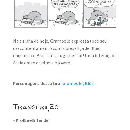
Na tirinha de hoje, Grampolo expressa todo seu
descontentamento com a presença de Blue,
enquanto o Blue tenta argumentar! Uma interação
ácida entre o velho e o jovem.
Personagens desta tira:
Grampolo
,
Blue
Transcrição
#ProBlueEntender