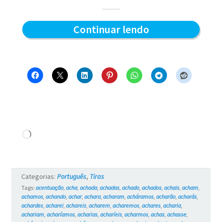
Amizade
Continuar lendo
entre
cães
e
gatos
–
Blue
Carregando...
e
os
Categorias:
Português
,
Tiras
Gatos
Tags:
acentuação
,
acha
,
achada
,
achadas
,
achado
,
achados
,
achais
,
acham
,
achamos
,
achando
,
achar
,
achara
,
acharam
,
acháramos
,
acharão
,
acharás
,
#8
achardes
,
acharei
,
achareis
,
acharem
,
acharemos
,
achares
,
acharia
,
achariam
,
acharíamos
,
acharias
,
acharíeis
,
acharmos
,
achas
,
achasse
,