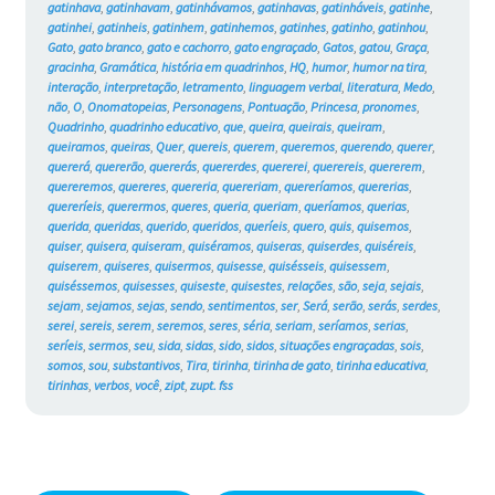
gatinhava
,
gatinhavam
,
gatinhávamos
,
gatinhavas
,
gatinháveis
,
gatinhe
,
gatinhei
,
gatinheis
,
gatinhem
,
gatinhemos
,
gatinhes
,
gatinho
,
gatinhou
,
Gato
,
gato branco
,
gato e cachorro
,
gato engraçado
,
Gatos
,
gatou
,
Graça
,
gracinha
,
Gramática
,
história em quadrinhos
,
HQ
,
humor
,
humor na tira
,
interação
,
interpretação
,
letramento
,
linguagem verbal
,
literatura
,
Medo
,
não
,
O
,
Onomatopeias
,
Personagens
,
Pontuação
,
Princesa
,
pronomes
,
Quadrinho
,
quadrinho educativo
,
que
,
queira
,
queirais
,
queiram
,
queiramos
,
queiras
,
Quer
,
quereis
,
querem
,
queremos
,
querendo
,
querer
,
quererá
,
quererão
,
quererás
,
quererdes
,
quererei
,
querereis
,
quererem
,
quereremos
,
quereres
,
quereria
,
quereriam
,
quereríamos
,
quererias
,
quereríeis
,
querermos
,
queres
,
queria
,
queriam
,
queríamos
,
querias
,
querida
,
queridas
,
querido
,
queridos
,
queríeis
,
quero
,
quis
,
quisemos
,
quiser
,
quisera
,
quiseram
,
quiséramos
,
quiseras
,
quiserdes
,
quiséreis
,
quiserem
,
quiseres
,
quisermos
,
quisesse
,
quisésseis
,
quisessem
,
quiséssemos
,
quisesses
,
quiseste
,
quisestes
,
relações
,
são
,
seja
,
sejais
,
sejam
,
sejamos
,
sejas
,
sendo
,
sentimentos
,
ser
,
Será
,
serão
,
serás
,
serdes
,
serei
,
sereis
,
serem
,
seremos
,
seres
,
séria
,
seriam
,
seríamos
,
serias
,
seríeis
,
sermos
,
seu
,
sida
,
sidas
,
sido
,
sidos
,
situações engraçadas
,
sois
,
somos
,
sou
,
substantivos
,
Tira
,
tirinha
,
tirinha de gato
,
tirinha educativa
,
tirinhas
,
verbos
,
você
,
zipt
,
zupt. fss