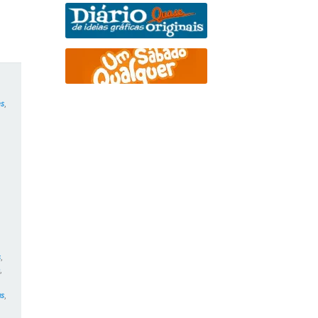
es
,
,
,
s
,
o
,
as
,
,