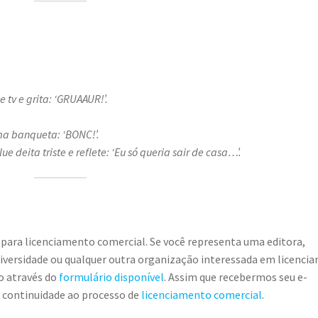
 tv e grita: ‘GRUAAUR!’.
ma banqueta: ‘BONC!’.
ue deita triste e reflete: ‘Eu só queria sair de casa…’.
 para licenciamento comercial. Se você representa uma editora,
universidade ou qualquer outra organização interessada em licencia
o através do
formulário disponível
. Assim que recebermos seu e-
r continuidade ao processo de
licenciamento comercial
.