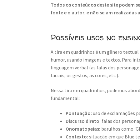
Todos os conteúdos deste site podem ser
fonte e o autor, e não sejam realizadas
Possíveis usos no ensin
A tira em quadrinhos é um gênero textual 
humor, usando imagens e textos. Para inte
linguagem verbal (as falas dos personage
faciais, os gestos, as cores, etc.).
Nessa tira em quadrinhos, podemos aborda
fundamental:
Pontuação:
uso de exclamações p
Discurso direto:
falas dos persona
Onomatopeias:
barulhos como ‘GR
Contexto:
situação em que Blue ten