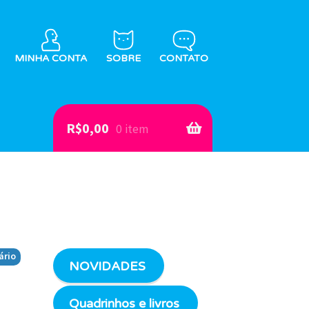
MINHA CONTA
SOBRE
CONTATO
R$
0,00
0 item
ário
NOVIDADES
Quadrinhos e livros