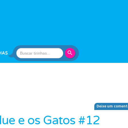
Search Button
Search
HAS
for:
Deixe um coment
Blue e os Gatos #12