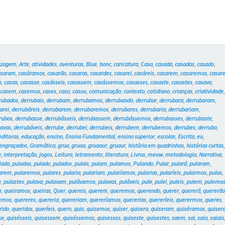
izagem
,
Arte
,
atividades
,
aventuras
,
Blue
,
bonc
,
caricatura
,
Casa
,
casada
,
casadas
,
casado
,
asaram
,
casáramos
,
casarão
,
casaras
,
casardes
,
casarei
,
casáreis
,
casarem
,
casaremos
,
casar
s
,
casas
,
casasse
,
casásseis
,
casassem
,
casássemos
,
casasses
,
casaste
,
casastes
,
casava
,
,
casem
,
casemos
,
cases
,
caso
,
casou
,
comunicação
,
contexto
,
cotidiano
,
crianças
,
criatividade
rubados
,
derrubais
,
derrubam
,
derrubamos
,
derrubando
,
derrubar
,
derrubara
,
derrubaram
,
arei
,
derrubáreis
,
derrubarem
,
derrubaremos
,
derrubares
,
derrubaria
,
derrubariam
,
rubas
,
derrubasse
,
derrubásseis
,
derrubassem
,
derrubássemos
,
derrubasses
,
derrubaste
,
bavas
,
derrubáveis
,
derrube
,
derrubei
,
derrubeis
,
derrubem
,
derrubemos
,
derrubes
,
derrubo
,
editoras
,
educação
,
ensino
,
Ensino Fundamental
,
ensino superior
,
escolas
,
Escrita
,
eu
,
 engraçados
,
Gramática
,
grua
,
gruaa
,
gruaaur
,
gruaur
,
história em quadrinhos
,
histórias curtas
e
,
interpretação
,
jogos
,
Leitura
,
letramento
,
literatura
,
Livros
,
meow
,
metodologia
,
Narrativa
,
lada
,
puladas
,
pulado
,
pulados
,
pulais
,
pulam
,
pulamos
,
Pulando
,
Pular
,
pulará
,
pularam
,
arem
,
pularemos
,
pulares
,
pularia
,
pulariam
,
pularíamos
,
pularias
,
pularíeis
,
pularmos
,
pulas
,
e
,
pulastes
,
pulava
,
pulavam
,
pulávamos
,
pulavas
,
puláveis
,
pule
,
pulei
,
puleis
,
pulem
,
pulemo
m
,
queiramos
,
queiras
,
Quer
,
quereis
,
querem
,
queremos
,
querendo
,
querer
,
quererá
,
quererã
emos
,
quereres
,
quereria
,
quereriam
,
quereríamos
,
quererias
,
quereríeis
,
querermos
,
queres
,
rido
,
queridos
,
queríeis
,
quero
,
quis
,
quisemos
,
quiser
,
quisera
,
quiseram
,
quiséramos
,
quiser
se
,
quisésseis
,
quisessem
,
quiséssemos
,
quisesses
,
quiseste
,
quisestes
,
saem
,
sai
,
saia
,
saiais