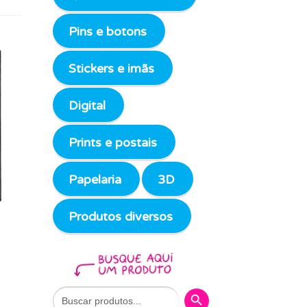
Pins e botons
Stickers e imãs
Digital
Prints e postais
Papelaria
3D
Produtos diversos
Search Button
Search
for: