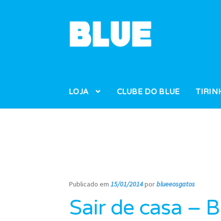
Pular
Pular
para
para
navegação
o
conteúdo
LOJA
CLUBE DO BLUE
TIRIN
Publicado em
15/01/2014
por
blueeosgatos
—
Sair de casa – 