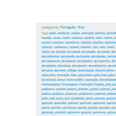
Categorias:
Português
,
Tiras
Tags:
ações
,
ambiente
,
análise
,
animação
,
Animais
,
aprend
casados
,
casais
,
casam
,
casamos
,
casando
,
casar
,
casara
,
c
casaria
,
casariam
,
casaríamos
,
casarias
,
casaríeis
,
casarmo
casavam
,
casávamos
,
casavas
,
casáveis
,
case
,
casei
,
caseis
cultura
,
de
,
derruba
,
derrubada
,
derrubadas
,
derrubado
,
der
derrubáramos
,
derrubarão
,
derrubarás
,
derrubardes
,
derrub
derrubaríamos
,
derrubarias
,
derrubaríeis
,
derrubarmos
,
der
derrubastes
,
derrubava
,
derrubavam
,
derrubávamos
,
derru
derrubou
,
desenhos
,
diálogo
,
dinamização
,
Discurso direto
,
expressões
,
frustração
,
Gato
,
gato branco
,
gato cinza
,
gatos
hq nacional
,
humor
,
humor gráfico
,
ilustração
,
interatividad
Onomatopeias
,
Personagens
,
Pontuação
,
Projetos
,
pula
,
pu
puláramos
,
pularão
,
pularas
,
pulardes
,
pularei
,
pulareis
,
pul
pulasse
,
pulásseis
,
pulassem
,
pulássemos
,
pulasses
,
pulast
pules
,
pulo
,
pulou
,
purr
,
Quadrinho
,
queira
,
queirais
,
queira
quererás
,
quererdes
,
quererei
,
querereis
,
quererem
,
querer
queria
,
queriam
,
queríamos
,
querias
,
querida
,
queridas
,
que
quiserdes
,
quiséreis
,
quiserem
,
quiseres
,
quisermos
,
quises