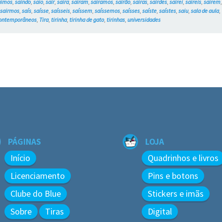
aímos
,
saindo
,
saio
,
sair
,
saíra
,
saíram
,
saíramos
,
sairão
,
saíras
,
sairdes
,
sairei
,
saíreis
,
saírem
,
sairmos
,
saís
,
saísse
,
saísseis
,
saíssem
,
saíssemos
,
saísses
,
saíste
,
saístes
,
saiu
,
sala de aula
,
ontemporâneos
,
Tira
,
tirinha
,
tirinha de gato
,
tirinhas
,
universidades
PÁGINAS
LOJA
Início
Quadrinhos e livros
Licenciamento
Pins e botons
Clube do Blue
Stickers e imãs
Sobre
Tiras
Digital