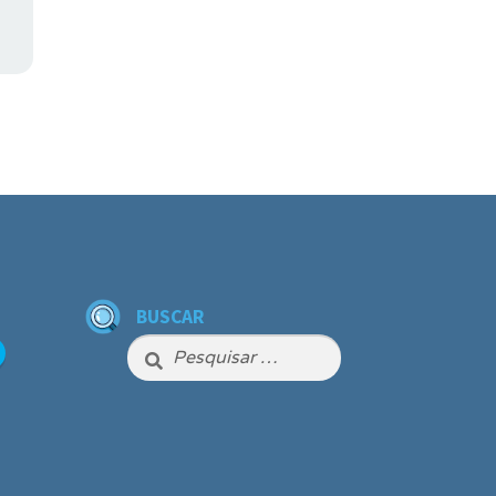
,
BUSCAR
Pesquisar
por: