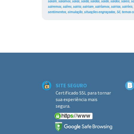
saíam
,
saíamos
,
saias
,
saida
,
saidas
,
saido
,
saidos
,
saíeis
,
s
sairemos
,
saíres
,
sairia
,
sairiam
,
sairíamos
,
sairias
,
sairíeis
sentimentos
,
simulação
,
situações engraçadas
,
Só
,
temas c
SITE SEGURO
Certificado SSL para tornar
sua experiência mais
segura.