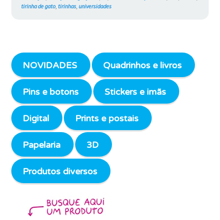
tirinha de gato
,
tirinhas
,
universidades
NOVIDADES
Quadrinhos e livros
Pins e botons
Stickers e imãs
Digital
Prints e postais
Papelaria
3D
Produtos diversos