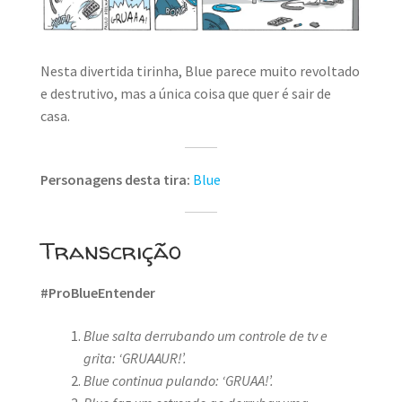
MINHA CONTA
CARRINHO
Nesta divertida tirinha, Blue parece muito revoltado
Search Button
e destrutivo, mas a única coisa que quer é sair de
Search
for:
casa.
Personagens desta tira:
Blue
Transcrição
#ProBlueEntender
Blue salta derrubando um controle de tv e
grita: ‘GRUAAUR!’.
Blue continua pulando: ‘GRUAA!’.