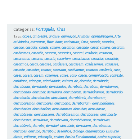
Categorias:
Português
,
Tiras
Tags:
ações
,
ambiente
,
análise
,
animação
,
Animais
,
aprendizagem
,
Arte
,
atividades
,
aventuras
,
Blue
,
bonc
,
caricatura
,
Casa
,
casada
,
casadas
,
casado
,
casados
,
casais
,
casam
,
casamos
,
casando
,
casar
,
casara
,
casaram
,
casáramos
,
casarão
,
casaras
,
casardes
,
casarei
,
casáreis
,
casarem
,
casaremos
,
casares
,
casaria
,
casariam
,
casaríamos
,
casarias
,
casaríeis
,
casarmos
,
casas
,
casasse
,
casásseis
,
casassem
,
casássemos
,
casasses
,
casaste
,
casastes
,
casava
,
casavam
,
casávamos
,
casavas
,
casáveis
,
case
,
casei
,
caseis
,
casem
,
casemos
,
cases
,
caso
,
casou
,
comunicação
,
contexto
,
cotidiano
,
crianças
,
criatividade
,
cultura
,
de
,
derruba
,
derrubada
,
derrubadas
,
derrubado
,
derrubados
,
derrubais
,
derrubam
,
derrubamos
,
derrubando
,
derrubar
,
derrubara
,
derrubaram
,
derrubáramos
,
derrubarão
,
derrubarás
,
derrubardes
,
derrubarei
,
derrubáreis
,
derrubarem
,
derrubaremos
,
derrubares
,
derrubaria
,
derrubariam
,
derrubaríamos
,
derrubarias
,
derrubaríeis
,
derrubarmos
,
derrubas
,
derrubasse
,
derrubásseis
,
derrubassem
,
derrubássemos
,
derrubasses
,
derrubaste
,
derrubastes
,
derrubava
,
derrubavam
,
derrubávamos
,
derrubavas
,
derrubáveis
,
derrube
,
derrubei
,
derrubeis
,
derrubem
,
derrubemos
,
derrubes
,
derrubo
,
derrubou
,
desenhos
,
diálogo
,
dinamização
,
Discurso
direto
,
editoras
,
educação
,
ensino
,
Ensino Fundamental
,
ensino superior
,