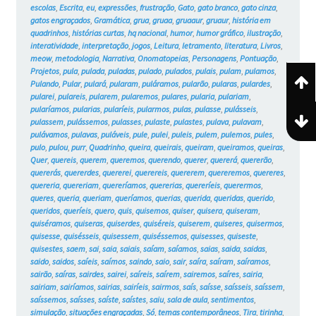
escolas
,
Escrita
,
eu
,
expressões
,
frustração
,
Gato
,
gato branco
,
gato cinza
,
gatos engraçados
,
Gramática
,
grua
,
gruaa
,
gruaaur
,
gruaur
,
história em
quadrinhos
,
histórias curtas
,
hq nacional
,
humor
,
humor gráfico
,
ilustração
,
interatividade
,
interpretação
,
jogos
,
Leitura
,
letramento
,
literatura
,
Livros
,
meow
,
metodologia
,
Narrativa
,
Onomatopeias
,
Personagens
,
Pontuação
,
Projetos
,
pula
,
pulada
,
puladas
,
pulado
,
pulados
,
pulais
,
pulam
,
pulamos
,
Pulando
,
Pular
,
pulará
,
pularam
,
puláramos
,
pularão
,
pularas
,
pulardes
,
pularei
,
pulareis
,
pularem
,
pularemos
,
pulares
,
pularia
,
pulariam
,
pularíamos
,
pularias
,
pularíeis
,
pularmos
,
pulas
,
pulasse
,
pulásseis
,
pulassem
,
pulássemos
,
pulasses
,
pulaste
,
pulastes
,
pulava
,
pulavam
,
pulávamos
,
pulavas
,
puláveis
,
pule
,
pulei
,
puleis
,
pulem
,
pulemos
,
pules
,
pulo
,
pulou
,
purr
,
Quadrinho
,
queira
,
queirais
,
queiram
,
queiramos
,
queiras
,
Quer
,
quereis
,
querem
,
queremos
,
querendo
,
querer
,
quererá
,
quererão
,
quererás
,
quererdes
,
quererei
,
querereis
,
quererem
,
quereremos
,
quereres
,
quereria
,
quereriam
,
quereríamos
,
quererias
,
quereríeis
,
querermos
,
queres
,
queria
,
queriam
,
queríamos
,
querias
,
querida
,
queridas
,
querido
,
queridos
,
queríeis
,
quero
,
quis
,
quisemos
,
quiser
,
quisera
,
quiseram
,
quiséramos
,
quiseras
,
quiserdes
,
quiséreis
,
quiserem
,
quiseres
,
quisermos
,
quisesse
,
quisésseis
,
quisessem
,
quiséssemos
,
quisesses
,
quiseste
,
quisestes
,
saem
,
sai
,
saia
,
saiais
,
saíam
,
saíamos
,
saias
,
saida
,
saidas
,
saido
,
saidos
,
saíeis
,
saímos
,
saindo
,
saio
,
sair
,
saíra
,
saíram
,
saíramos
,
sairão
,
saíras
,
sairdes
,
sairei
,
saíreis
,
saírem
,
sairemos
,
saíres
,
sairia
,
sairiam
,
sairíamos
,
sairias
,
sairíeis
,
sairmos
,
saís
,
saísse
,
saísseis
,
saíssem
,
saíssemos
,
saísses
,
saíste
,
saístes
,
saiu
,
sala de aula
,
sentimentos
,
simulação
,
situações engraçadas
,
Só
,
temas contemporâneos
,
Tira
,
tirinha
,