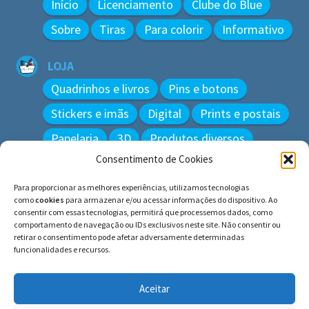
Início
Licenciamento
Clube do Blue
Sobre
Tiras
Para colorir
Informativo
LOJA
Quadrinhos e livros
Pins e botons
Stickers e imãs
Digital
Prints e postais
Papelaria
3D
Produtos diversos
Consentimento de Cookies
BUSCAR
Para proporcionar as melhores experiências, utilizamos tecnologias
Pesquisar
como
cookies
para armazenar e/ou acessar informações do dispositivo. Ao
por:
consentir com essas tecnologias, permitirá que processemos dados, como
comportamento de navegação ou IDs exclusivos neste site. Não consentir ou
retirar o consentimento pode afetar adversamente determinadas
funcionalidades e recursos.
© BLUE e os gatos ∙ todos os direitos reservados.
Histórias inspiradas em gatos reais. Adote e cuide dos
Aceitar
gatos!