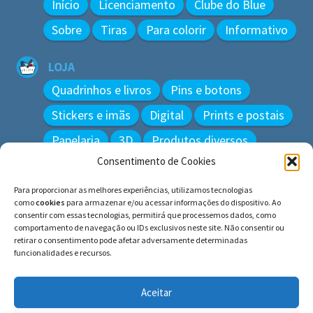
Início
Licenciamento
Clube do Blue
Sobre
Tiras
Para colorir
Informativo
LOJA
Quadrinhos e livros
Pins e botons
Stickers e imãs
Digital
Prints e postais
Papelaria
3D
Produtos diversos
Consentimento de Cookies
BUSCAR
Para proporcionar as melhores experiências, utilizamos tecnologias
Pesquisar
como
cookies
para armazenar e/ou acessar informações do dispositivo. Ao
por:
consentir com essas tecnologias, permitirá que processemos dados, como
comportamento de navegação ou IDs exclusivos neste site. Não consentir ou
retirar o consentimento pode afetar adversamente determinadas
funcionalidades e recursos.
© BLUE e os gatos ∙ todos os direitos reservados.
Histórias inspiradas em gatos reais. Adote e cuide dos
Aceitar
gatos!