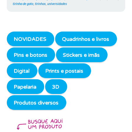
tirinha de gato
,
tirinhas
,
universidades
NOVIDADES
Quadrinhos e livros
Pins e botons
Stickers e imãs
Digital
Prints e postais
Papelaria
3D
Produtos diversos