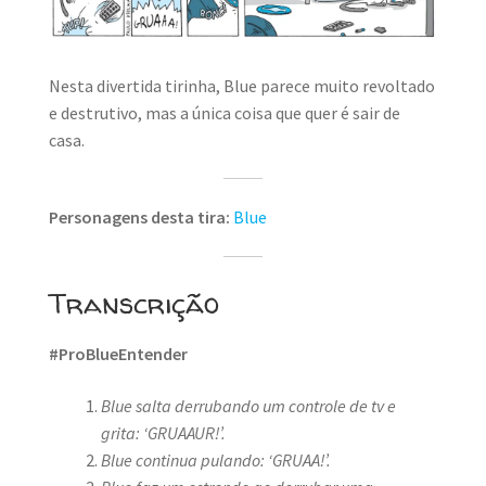
MINHA CONTA
CARRINHO
Nesta divertida tirinha, Blue parece muito revoltado
Search Button
e destrutivo, mas a única coisa que quer é sair de
Search
for:
casa.
Personagens desta tira:
Blue
Transcrição
#ProBlueEntender
Blue salta derrubando um controle de tv e
grita: ‘GRUAAUR!’.
Blue continua pulando: ‘GRUAA!’.