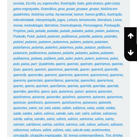
escolas
,
Escrita
,
eu
,
expressões
,
frustração
,
Gato
,
gato branco
,
gato cinza
,
gatos engraçados
,
Gramática
,
grua
,
gruaa
,
gruaaur
,
gruaur
,
história em
quadrinhos
,
histórias curtas
,
hq nacional
,
humor
,
humor gráfico
,
ilustração
,
interatividade
,
interpretação
,
jogos
,
Leitura
,
letramento
,
literatura
,
Livros
,
meow
,
metodologia
,
Narrativa
,
Onomatopeias
,
Personagens
,
Pontuação
,
Projetos
,
pula
,
pulada
,
puladas
,
pulado
,
pulados
,
pulais
,
pulam
,
pulamos
,
Pulando
,
Pular
,
pulará
,
pularam
,
puláramos
,
pularão
,
pularas
,
pulardes
,
pularei
,
pulareis
,
pularem
,
pularemos
,
pulares
,
pularia
,
pulariam
,
pularíamos
,
pularias
,
pularíeis
,
pularmos
,
pulas
,
pulasse
,
pulásseis
,
pulassem
,
pulássemos
,
pulasses
,
pulaste
,
pulastes
,
pulava
,
pulavam
,
pulávamos
,
pulavas
,
puláveis
,
pule
,
pulei
,
puleis
,
pulem
,
pulemos
,
pules
,
pulo
,
pulou
,
purr
,
Quadrinho
,
queira
,
queirais
,
queiram
,
queiramos
,
queiras
,
Quer
,
quereis
,
querem
,
queremos
,
querendo
,
querer
,
quererá
,
quererão
,
quererás
,
quererdes
,
quererei
,
querereis
,
quererem
,
quereremos
,
quereres
,
quereria
,
quereriam
,
quereríamos
,
quererias
,
quereríeis
,
querermos
,
queres
,
queria
,
queriam
,
queríamos
,
querias
,
querida
,
queridas
,
querido
,
queridos
,
queríeis
,
quero
,
quis
,
quisemos
,
quiser
,
quisera
,
quiseram
,
quiséramos
,
quiseras
,
quiserdes
,
quiséreis
,
quiserem
,
quiseres
,
quisermos
,
quisesse
,
quisésseis
,
quisessem
,
quiséssemos
,
quisesses
,
quiseste
,
quisestes
,
saem
,
sai
,
saia
,
saiais
,
saíam
,
saíamos
,
saias
,
saida
,
saidas
,
saido
,
saidos
,
saíeis
,
saímos
,
saindo
,
saio
,
sair
,
saíra
,
saíram
,
saíramos
,
sairão
,
saíras
,
sairdes
,
sairei
,
saíreis
,
saírem
,
sairemos
,
saíres
,
sairia
,
sairiam
,
sairíamos
,
sairias
,
sairíeis
,
sairmos
,
saís
,
saísse
,
saísseis
,
saíssem
,
saíssemos
,
saísses
,
saíste
,
saístes
,
saiu
,
sala de aula
,
sentimentos
,
simulação
,
situações engraçadas
,
Só
,
temas contemporâneos
,
Tira
,
tirinha
,