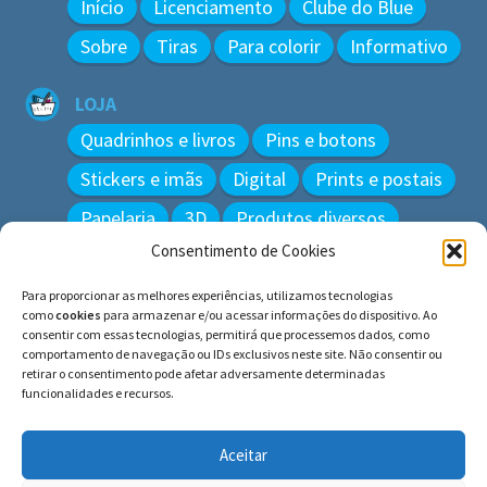
Início
Licenciamento
Clube do Blue
Sobre
Tiras
Para colorir
Informativo
LOJA
Quadrinhos e livros
Pins e botons
Stickers e imãs
Digital
Prints e postais
Papelaria
3D
Produtos diversos
Consentimento de Cookies
BUSCAR
Para proporcionar as melhores experiências, utilizamos tecnologias
Pesquisar
como
cookies
para armazenar e/ou acessar informações do dispositivo. Ao
por:
consentir com essas tecnologias, permitirá que processemos dados, como
comportamento de navegação ou IDs exclusivos neste site. Não consentir ou
retirar o consentimento pode afetar adversamente determinadas
funcionalidades e recursos.
© BLUE e os gatos ∙ todos os direitos reservados.
Histórias inspiradas em gatos reais. Adote e cuide dos
Aceitar
gatos!