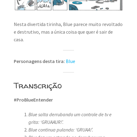
MINHA CONTA
CARRINHO
Nesta divertida tirinha, Blue parece muito revoltado
Search Button
e destrutivo, mas a única coisa que quer é sair de
Search
for:
casa.
Personagens desta tira:
Blue
Transcrição
#ProBlueEntender
Blue salta derrubando um controle de tv e
grita: ‘GRUAAUR!’.
Blue continua pulando: ‘GRUAA!’.