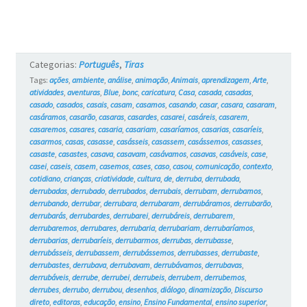
Categorias:
Português
,
Tiras
Tags:
ações
,
ambiente
,
análise
,
animação
,
Animais
,
aprendizagem
,
Arte
,
atividades
,
aventuras
,
Blue
,
bonc
,
caricatura
,
Casa
,
casada
,
casadas
,
casado
,
casados
,
casais
,
casam
,
casamos
,
casando
,
casar
,
casara
,
casaram
,
casáramos
,
casarão
,
casaras
,
casardes
,
casarei
,
casáreis
,
casarem
,
casaremos
,
casares
,
casaria
,
casariam
,
casaríamos
,
casarias
,
casaríeis
,
casarmos
,
casas
,
casasse
,
casásseis
,
casassem
,
casássemos
,
casasses
,
casaste
,
casastes
,
casava
,
casavam
,
casávamos
,
casavas
,
casáveis
,
case
,
casei
,
caseis
,
casem
,
casemos
,
cases
,
caso
,
casou
,
comunicação
,
contexto
,
cotidiano
,
crianças
,
criatividade
,
cultura
,
de
,
derruba
,
derrubada
,
derrubadas
,
derrubado
,
derrubados
,
derrubais
,
derrubam
,
derrubamos
,
derrubando
,
derrubar
,
derrubara
,
derrubaram
,
derrubáramos
,
derrubarão
,
derrubarás
,
derrubardes
,
derrubarei
,
derrubáreis
,
derrubarem
,
derrubaremos
,
derrubares
,
derrubaria
,
derrubariam
,
derrubaríamos
,
derrubarias
,
derrubaríeis
,
derrubarmos
,
derrubas
,
derrubasse
,
derrubásseis
,
derrubassem
,
derrubássemos
,
derrubasses
,
derrubaste
,
derrubastes
,
derrubava
,
derrubavam
,
derrubávamos
,
derrubavas
,
derrubáveis
,
derrube
,
derrubei
,
derrubeis
,
derrubem
,
derrubemos
,
derrubes
,
derrubo
,
derrubou
,
desenhos
,
diálogo
,
dinamização
,
Discurso
direto
,
editoras
,
educação
,
ensino
,
Ensino Fundamental
,
ensino superior
,