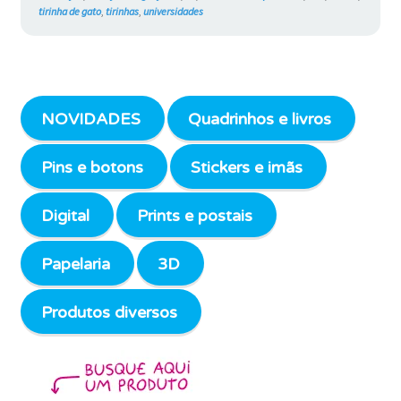
tirinha de gato
,
tirinhas
,
universidades
NOVIDADES
Quadrinhos e livros
Pins e botons
Stickers e imãs
Digital
Prints e postais
Papelaria
3D
Produtos diversos