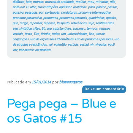
didático
,
luta
,
marcas
,
marcas de oralidade
,
melhor
,
meu
,
minorias
,
não
,
nominal
,
O
,
olha
,
Onomatopéia
,
opressor
,
oralidade
,
para
,
parece
,
passar
,
passiva
,
pessoais
,
por
,
português
,
produtoras
,
pronome interrogativo
,
pronome possessivo
,
pronomes
,
pronomes pessoais
,
quadrinhos
,
quadro
,
que
,
reage
,
repensar
,
repense
,
Respeito
,
reticências
,
seja
,
sentimentos
,
seu
,
sintática
,
sites
,
Só
,
sou
,
substantivos
,
surpreso
,
tempos
,
tempos
verbais
,
texto
,
Tira
,
tirinha
,
todos
,
um
,
universidades
,
Uso
,
uso de
conjunções
,
uso de expressões idiomáticas
,
Uso de pronomes pessoais
,
uso
de vírgulas e reticências
,
vai
,
valentão
,
verbais
,
verbal
,
vir
,
vírgulas
,
você
,
voz
,
voz ativa e voz passiva
Publicado em
15/01/2014
por
blueeosgatos
—
Deixe um comentário
Pega pega – Blue e
os Gatos #15