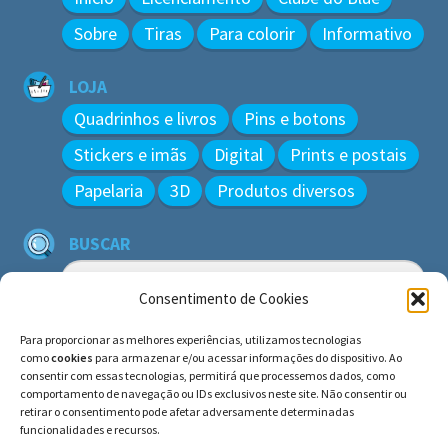
Sobre
Tiras
Para colorir
Informativo
LOJA
Quadrinhos e livros
Pins e botons
Stickers e imãs
Digital
Prints e postais
Papelaria
3D
Produtos diversos
BUSCAR
Pesquisar
por:
Consentimento de Cookies
Para proporcionar as melhores experiências, utilizamos tecnologias
como
cookies
para armazenar e/ou acessar informações do dispositivo. Ao
consentir com essas tecnologias, permitirá que processemos dados, como
© BLUE e os gatos ∙ todos os direitos reservados.
comportamento de navegação ou IDs exclusivos neste site. Não consentir ou
Histórias inspiradas em gatos reais. Adote e cuide dos
retirar o consentimento pode afetar adversamente determinadas
gatos!
funcionalidades e recursos.