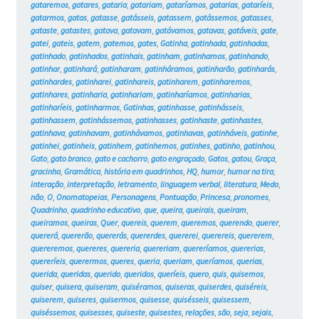
gataremos
,
gatares
,
gataria
,
gatariam
,
gataríamos
,
gatarias
,
gataríeis
,
gatarmos
,
gatas
,
gatasse
,
gatásseis
,
gatassem
,
gatássemos
,
gatasses
,
gataste
,
gatastes
,
gatava
,
gatavam
,
gatávamos
,
gatavas
,
gatáveis
,
gate
,
gatei
,
gateis
,
gatem
,
gatemos
,
gates
,
Gatinha
,
gatinhada
,
gatinhadas
,
gatinhado
,
gatinhados
,
gatinhais
,
gatinham
,
gatinhamos
,
gatinhando
,
gatinhar
,
gatinhará
,
gatinharam
,
gatinháramos
,
gatinharão
,
gatinharás
,
gatinhardes
,
gatinharei
,
gatinhareis
,
gatinharem
,
gatinharemos
,
gatinhares
,
gatinharia
,
gatinhariam
,
gatinharíamos
,
gatinharias
,
gatinharíeis
,
gatinharmos
,
Gatinhas
,
gatinhasse
,
gatinhásseis
,
gatinhassem
,
gatinhássemos
,
gatinhasses
,
gatinhaste
,
gatinhastes
,
gatinhava
,
gatinhavam
,
gatinhávamos
,
gatinhavas
,
gatinháveis
,
gatinhe
,
gatinhei
,
gatinheis
,
gatinhem
,
gatinhemos
,
gatinhes
,
gatinho
,
gatinhou
,
Gato
,
gato branco
,
gato e cachorro
,
gato engraçado
,
Gatos
,
gatou
,
Graça
,
gracinha
,
Gramática
,
história em quadrinhos
,
HQ
,
humor
,
humor na tira
,
interação
,
interpretação
,
letramento
,
linguagem verbal
,
literatura
,
Medo
,
não
,
O
,
Onomatopeias
,
Personagens
,
Pontuação
,
Princesa
,
pronomes
,
Quadrinho
,
quadrinho educativo
,
que
,
queira
,
queirais
,
queiram
,
queiramos
,
queiras
,
Quer
,
quereis
,
querem
,
queremos
,
querendo
,
querer
,
quererá
,
quererão
,
quererás
,
quererdes
,
quererei
,
querereis
,
quererem
,
quereremos
,
quereres
,
quereria
,
quereriam
,
quereríamos
,
quererias
,
quereríeis
,
querermos
,
queres
,
queria
,
queriam
,
queríamos
,
querias
,
querida
,
queridas
,
querido
,
queridos
,
queríeis
,
quero
,
quis
,
quisemos
,
quiser
,
quisera
,
quiseram
,
quiséramos
,
quiseras
,
quiserdes
,
quiséreis
,
quiserem
,
quiseres
,
quisermos
,
quisesse
,
quisésseis
,
quisessem
,
quiséssemos
,
quisesses
,
quiseste
,
quisestes
,
relações
,
são
,
seja
,
sejais
,