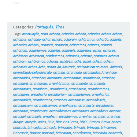
Carregando...
e
os
Categorias:
Português
,
Tiras
Gatos
Tags:
acentuação
,
acha
,
achada
,
achadas
,
achado
,
achados
,
achais
,
acham
,
achamos
,
achando
,
achar
,
achara
,
acharam
,
acháramos
,
acharão
,
acharás
,
#8
achardes
,
acharei
,
achareis
,
acharem
,
acharemos
,
achares
,
acharia
,
achariam
,
acharíamos
,
acharias
,
acharíeis
,
acharmos
,
achas
,
achasse
,
achásseis
,
achassem
,
achássemos
,
achasses
,
achaste
,
achastes
,
achava
,
achavam
,
achávamos
,
achavas
,
acháveis
,
ache
,
achei
,
acheis
,
achem
,
achemos
,
aches
,
Acho
,
achou
,
Ah
,
Amizade
,
amizade em animais.
,
Animais
,
aprendizado pela diversão
,
arranha
,
arranhada
,
arranhadas
,
Arranhado
,
arranhados
,
arranhais
,
arranham
,
arranhamos
,
arranhando
,
arranhar
,
arranhará
,
arranharam
,
arranháramos
,
arranharão
,
arranharás
,
arranhardes
,
arranharei
,
arranhareis
,
arranharem
,
arranharemos
,
arranhares
,
arranharia
,
arranhariam
,
arranharíamos
,
arranharias
,
arranharíeis
,
arranharmos
,
arranhas
,
arranhasse
,
arranhásseis
,
arranhassem
,
arranhássemos
,
arranhasses
,
arranhaste
,
arranhastes
,
arranhava
,
arranhavam
,
arranhávamos
,
arranhavas
,
arranháveis
,
arranhe
,
arranhei
,
arranheis
,
arranhem
,
arranhemos
,
arranhes
,
arranho
,
arranhou
,
Ataque
,
atração
,
aulas
,
Blue
,
Blue e os Gatos
,
BNCC
,
Branco
,
Bravo
,
brinca
,
brincada
,
brincadas
,
brincado
,
brincados
,
brincais
,
brincam
,
brincamos
,
Brincando
,
Brincar
,
brincará
,
brincaram
,
brincáramos
,
brincarão
,
brincarás
,