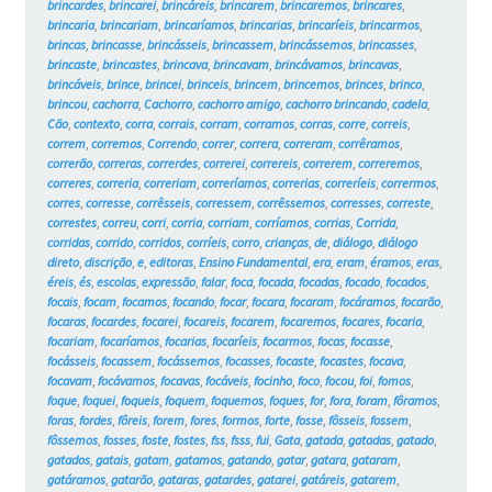
brincardes
,
brincarei
,
brincáreis
,
brincarem
,
brincaremos
,
brincares
,
brincaria
,
brincariam
,
brincaríamos
,
brincarias
,
brincaríeis
,
brincarmos
,
brincas
,
brincasse
,
brincásseis
,
brincassem
,
brincássemos
,
brincasses
,
brincaste
,
brincastes
,
brincava
,
brincavam
,
brincávamos
,
brincavas
,
brincáveis
,
brince
,
brincei
,
brinceis
,
brincem
,
brincemos
,
brinces
,
brinco
,
brincou
,
cachorra
,
Cachorro
,
cachorro amigo
,
cachorro brincando
,
cadela
,
Cão
,
contexto
,
corra
,
corrais
,
corram
,
corramos
,
corras
,
corre
,
correis
,
correm
,
corremos
,
Correndo
,
correr
,
correra
,
correram
,
corrêramos
,
correrão
,
correras
,
correrdes
,
correrei
,
correreis
,
correrem
,
correremos
,
correres
,
correria
,
correriam
,
correríamos
,
correrias
,
correríeis
,
corrermos
,
corres
,
corresse
,
corrêsseis
,
corressem
,
corrêssemos
,
corresses
,
correste
,
correstes
,
correu
,
corri
,
corria
,
corriam
,
corríamos
,
corrias
,
Corrida
,
corridas
,
corrido
,
corridos
,
corríeis
,
corro
,
crianças
,
de
,
diálogo
,
diálogo
direto
,
discrição
,
e
,
editoras
,
Ensino Fundamental
,
era
,
eram
,
éramos
,
eras
,
éreis
,
és
,
escolas
,
expressão
,
falar
,
foca
,
focada
,
focadas
,
focado
,
focados
,
focais
,
focam
,
focamos
,
focando
,
focar
,
focara
,
focaram
,
focáramos
,
focarão
,
focaras
,
focardes
,
focarei
,
focareis
,
focarem
,
focaremos
,
focares
,
focaria
,
focariam
,
focaríamos
,
focarias
,
focaríeis
,
focarmos
,
focas
,
focasse
,
focásseis
,
focassem
,
focássemos
,
focasses
,
focaste
,
focastes
,
focava
,
focavam
,
focávamos
,
focavas
,
focáveis
,
focinho
,
foco
,
focou
,
foi
,
fomos
,
foque
,
foquei
,
foqueis
,
foquem
,
foquemos
,
foques
,
for
,
fora
,
foram
,
fôramos
,
foras
,
fordes
,
fôreis
,
forem
,
fores
,
formos
,
forte
,
fosse
,
fôsseis
,
fossem
,
fôssemos
,
fosses
,
foste
,
fostes
,
fss
,
fsss
,
fui
,
Gata
,
gatada
,
gatadas
,
gatado
,
gatados
,
gatais
,
gatam
,
gatamos
,
gatando
,
gatar
,
gatara
,
gataram
,
gatáramos
,
gatarão
,
gataras
,
gatardes
,
gatarei
,
gatáreis
,
gatarem
,