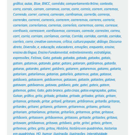
gráfica
,
aulas
,
Blue
,
BNCC
,
comédia
,
comportamento felino
,
contexto
,
corra
,
corrais
,
corram
,
corramos
,
corras
,
corre
,
correis
,
correm
,
corremos
,
Correndo
,
correr
,
correra
,
correram
,
corrêramos
,
correrão
,
correras
,
correrdes
,
correrei
,
correreis
,
correrem
,
correremos
,
correres
,
correria
,
correriam
,
correríamos
,
correrias
,
correríeis
,
corrermos
,
corres
,
corresse
,
corrêsseis
,
corressem
,
corrêssemos
,
corresses
,
correste
,
correstes
,
correu
,
corri
,
corria
,
corriam
,
corríamos
,
corrias
,
Corrida
,
corridas
,
corrido
,
corridos
,
corríeis
,
corro
,
creative commons
,
crítica
,
cultura popular
,
diálogo
,
Discurso
direto
,
Diversão
,
e
,
educação
,
educadores
,
emoções
,
enquanto
,
ensino
,
ensino da língua
,
Ensino Fundamental
,
entretenimento
,
estratégias
,
expressões
,
Felinos
,
Gata
,
gatada
,
gatadas
,
gatado
,
gatados
,
gatais
,
gatam
,
gatamos
,
gatando
,
gatar
,
gatara
,
gataram
,
gatáramos
,
gatarão
,
gataras
,
gatardes
,
gatarei
,
gatáreis
,
gatarem
,
gataremos
,
gatares
,
gataria
,
gatariam
,
gataríamos
,
gatarias
,
gataríeis
,
gatarmos
,
gatas
,
gatasse
,
gatásseis
,
gatassem
,
gatássemos
,
gatasses
,
gataste
,
gatastes
,
gatava
,
gatavam
,
gatávamos
,
gatavas
,
gatáveis
,
gate
,
gatei
,
gateis
,
gatem
,
gatemos
,
gates
,
Gato
,
gato branco
,
gato cinza
,
gatos engraçados
,
gatou
,
Gohan
,
gráfico
,
grita
,
gritada
,
gritadas
,
gritado
,
gritados
,
gritais
,
gritam
,
gritamos
,
gritando
,
gritar
,
gritará
,
gritaram
,
gritáramos
,
gritarão
,
gritaras
,
gritardes
,
gritarei
,
gritareis
,
gritarem
,
gritaremos
,
gritares
,
gritaria
,
gritariam
,
gritaríamos
,
gritarias
,
gritaríeis
,
gritarmos
,
gritas
,
gritasse
,
gritásseis
,
gritassem
,
gritássemos
,
gritasses
,
gritaste
,
gritastes
,
gritava
,
gritavam
,
gritávamos
,
gritavas
,
gritáveis
,
grite
,
gritei
,
griteis
,
gritem
,
gritemos
,
grites
,
grito
,
gritou
,
História
,
história em quadrinhos
,
historias
em quadrinhos
,
HQ
,
humor
,
ilustração
,
ilustrações
,
interatividade
,