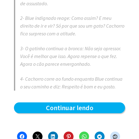
de assustado.
2- Blue indignado reage: Como assim? E meu
direito de ir e vir? Só por que sou um gato? Cachorro
fica surpreso com a atitude.
3- O gatinho continua a bronca: Não seja opressor.
Você é melhor que isso. Agora repense o que fez.
Agora o cão parece envergonhado.
4- Cachorro corre ao fundo enquanto Blue continua
o seu caminho e diz: Respeito é bom e eu gosto.
Respeito
Continuar lendo
é
bom