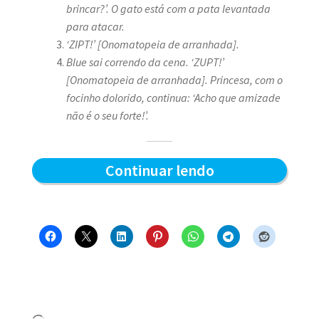
brincar?’
. O gato está com a pata levantada
para atacar.
‘ZIPT!’ [Onomatopeia de arranhada].
Blue sai correndo da cena. ‘ZUPT!’
[Onomatopeia de arranhada].
Princesa, com o
focinho dolorido, continua: ‘Acho que amizade
não é o seu forte!’
.
Amizade
Continuar lendo
entre
cães
e
gatos
–
Blue