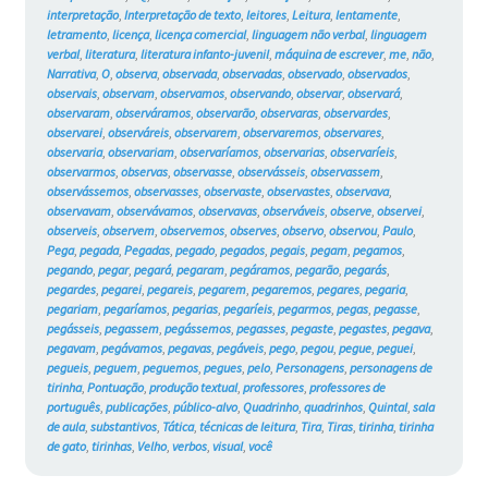
interpretação
,
Interpretação de texto
,
leitores
,
Leitura
,
lentamente
,
letramento
,
licença
,
licença comercial
,
linguagem não verbal
,
linguagem
verbal
,
literatura
,
literatura infanto-juvenil
,
máquina de escrever
,
me
,
não
,
Narrativa
,
O
,
observa
,
observada
,
observadas
,
observado
,
observados
,
observais
,
observam
,
observamos
,
observando
,
observar
,
observará
,
observaram
,
observáramos
,
observarão
,
observaras
,
observardes
,
observarei
,
observáreis
,
observarem
,
observaremos
,
observares
,
observaria
,
observariam
,
observaríamos
,
observarias
,
observaríeis
,
observarmos
,
observas
,
observasse
,
observásseis
,
observassem
,
observássemos
,
observasses
,
observaste
,
observastes
,
observava
,
observavam
,
observávamos
,
observavas
,
observáveis
,
observe
,
observei
,
observeis
,
observem
,
observemos
,
observes
,
observo
,
observou
,
Paulo
,
Pega
,
pegada
,
Pegadas
,
pegado
,
pegados
,
pegais
,
pegam
,
pegamos
,
pegando
,
pegar
,
pegará
,
pegaram
,
pegáramos
,
pegarão
,
pegarás
,
pegardes
,
pegarei
,
pegareis
,
pegarem
,
pegaremos
,
pegares
,
pegaria
,
pegariam
,
pegaríamos
,
pegarias
,
pegaríeis
,
pegarmos
,
pegas
,
pegasse
,
pegásseis
,
pegassem
,
pegássemos
,
pegasses
,
pegaste
,
pegastes
,
pegava
,
pegavam
,
pegávamos
,
pegavas
,
pegáveis
,
pego
,
pegou
,
pegue
,
peguei
,
pegueis
,
peguem
,
peguemos
,
pegues
,
pelo
,
Personagens
,
personagens de
tirinha
,
Pontuação
,
produção textual
,
professores
,
professores de
português
,
publicações
,
público-alvo
,
Quadrinho
,
quadrinhos
,
Quintal
,
sala
de aula
,
substantivos
,
Tática
,
técnicas de leitura
,
Tira
,
Tiras
,
tirinha
,
tirinha
de gato
,
tirinhas
,
Velho
,
verbos
,
visual
,
você