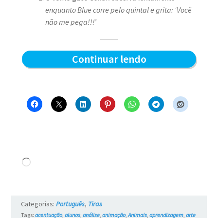
enquanto Blue corre pelo quintal e grita: ‘Você
não me pega!!!’
Pega
Continuar lendo
pega
–
Blue
e
os
Gatos
Carregando...
#15
Categorias:
Português
,
Tiras
Tags:
acentuação
,
alunos
,
análise
,
animação
,
Animais
,
aprendizagem
,
arte