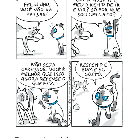
MINHA CONTA
CARRINHO
Search Button
Search
for: