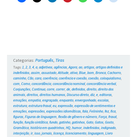
–
Blue
e
os
Gatos
#728
Categorias:
Português
,
Tiras
Tags:
1
,
2
,
3
,
4
,
a
,
adjetivos
,
agências
,
Agora
,
ao
,
artigos
,
artigos definidos e
indefinidos
,
assim
,
assustado
,
Atitude
,
ativa
,
Blue
,
bom
,
Bronca
,
Cachorro
,
caminho
,
Cão
,
cara
,
coerência
,
coerência e coesão
,
coesão
,
coloquialismo
,
com
,
Como
,
concordância
,
concordância nominal
,
concordância verbal
,
Conjunções
,
Continua
,
corre
,
correr
,
de
,
definidos
,
direito
,
direito dos
animais
,
direitos
,
direitos humanos
,
Discurso direto
,
diz
,
e
,
editoras
,
emoções
,
empatia
,
engraçado
,
enquanto
,
envergonhado
,
escolas
,
estrutura
,
estrutura frasal
,
eu
,
expressão
,
expressão de sentimentos e
emoções
,
expressões
,
expressões idiomáticas
,
fala
,
Felininho
,
fez
,
fica
,
figuras
,
Figuras de linguagem
,
flexão de gênero e número
,
Força
,
frasal
,
função
,
função sintática
,
fundo
,
gatinho
,
gatinhos
,
Gato
,
Gatos
,
Gosto
,
Gramática
,
história em quadrinhos
,
HQ
,
humor
,
indefinidos
,
indignado
,
interjeição
,
ir
,
isso
,
jornais
,
licença
,
licenciamento
,
linguagem
,
Livro