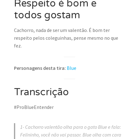
Respeito é bom e
todos gostam
Cachorro, nada de ser um valentão. É bom ter
respeito pelos coleguinhas, pense mesmo no que
fez.
Personagens desta tira:
Blue
Transcrição
#ProBlueEntender
1- Cachorro valentão olha para o gato Blue e fala:
Felininho, você não vai passar. Blue olha com cara