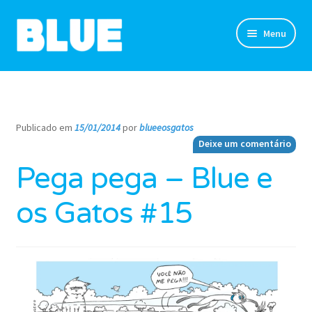
Pular
Pular
Menu
para
para
navegação
o
TIRINHAS
conteúdo
DESENHOS
Publicado em
15/01/2014
por
blueeosgatos
—
Deixe um comentário
NOVIDADES
Pega pega – Blue e
SOBRE
os Gatos #15
CLUBE DO BLUE
LOJA
CONTATO