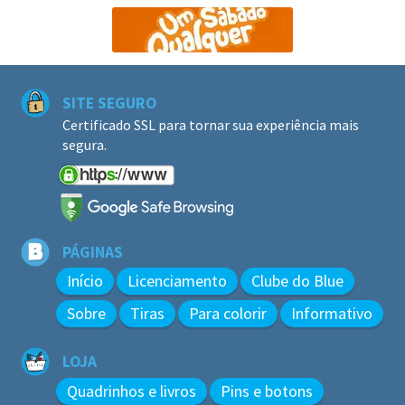
SITE SEGURO
Certificado SSL para tornar sua experiência mais
segura.
PÁGINAS
Início
Licenciamento
Clube do Blue
Sobre
Tiras
Para colorir
Informativo
LOJA
Quadrinhos e livros
Pins e botons