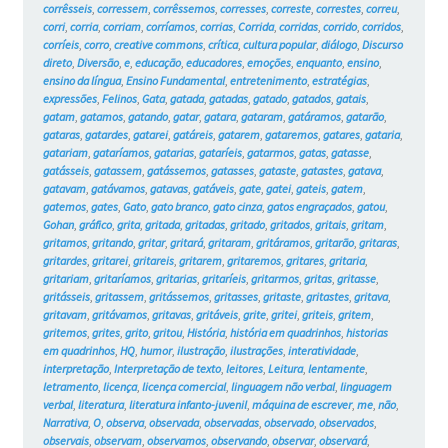
corrêsseis
,
corressem
,
corrêssemos
,
corresses
,
correste
,
correstes
,
correu
,
corri
,
corria
,
corriam
,
corríamos
,
corrias
,
Corrida
,
corridas
,
corrido
,
corridos
,
corríeis
,
corro
,
creative commons
,
crítica
,
cultura popular
,
diálogo
,
Discurso
direto
,
Diversão
,
e
,
educação
,
educadores
,
emoções
,
enquanto
,
ensino
,
ensino da língua
,
Ensino Fundamental
,
entretenimento
,
estratégias
,
expressões
,
Felinos
,
Gata
,
gatada
,
gatadas
,
gatado
,
gatados
,
gatais
,
gatam
,
gatamos
,
gatando
,
gatar
,
gatara
,
gataram
,
gatáramos
,
gatarão
,
gataras
,
gatardes
,
gatarei
,
gatáreis
,
gatarem
,
gataremos
,
gatares
,
gataria
,
gatariam
,
gataríamos
,
gatarias
,
gataríeis
,
gatarmos
,
gatas
,
gatasse
,
gatásseis
,
gatassem
,
gatássemos
,
gatasses
,
gataste
,
gatastes
,
gatava
,
gatavam
,
gatávamos
,
gatavas
,
gatáveis
,
gate
,
gatei
,
gateis
,
gatem
,
gatemos
,
gates
,
Gato
,
gato branco
,
gato cinza
,
gatos engraçados
,
gatou
,
Gohan
,
gráfico
,
grita
,
gritada
,
gritadas
,
gritado
,
gritados
,
gritais
,
gritam
,
gritamos
,
gritando
,
gritar
,
gritará
,
gritaram
,
gritáramos
,
gritarão
,
gritaras
,
gritardes
,
gritarei
,
gritareis
,
gritarem
,
gritaremos
,
gritares
,
gritaria
,
gritariam
,
gritaríamos
,
gritarias
,
gritaríeis
,
gritarmos
,
gritas
,
gritasse
,
gritásseis
,
gritassem
,
gritássemos
,
gritasses
,
gritaste
,
gritastes
,
gritava
,
gritavam
,
gritávamos
,
gritavas
,
gritáveis
,
grite
,
gritei
,
griteis
,
gritem
,
gritemos
,
grites
,
grito
,
gritou
,
História
,
história em quadrinhos
,
historias
em quadrinhos
,
HQ
,
humor
,
ilustração
,
ilustrações
,
interatividade
,
interpretação
,
Interpretação de texto
,
leitores
,
Leitura
,
lentamente
,
letramento
,
licença
,
licença comercial
,
linguagem não verbal
,
linguagem
verbal
,
literatura
,
literatura infanto-juvenil
,
máquina de escrever
,
me
,
não
,
Narrativa
,
O
,
observa
,
observada
,
observadas
,
observado
,
observados
,
observais
,
observam
,
observamos
,
observando
,
observar
,
observará
,