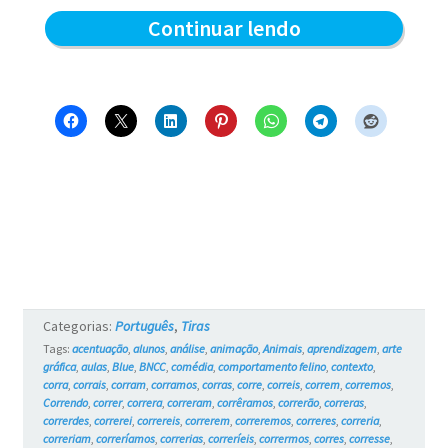
Pega
Continuar lendo
pega
–
Blue
e
os
Gatos
#15
Categorias:
Português
,
Tiras
Tags:
acentuação
,
alunos
,
análise
,
animação
,
Animais
,
aprendizagem
,
arte
gráfica
,
aulas
,
Blue
,
BNCC
,
comédia
,
comportamento felino
,
contexto
,
corra
,
corrais
,
corram
,
corramos
,
corras
,
corre
,
correis
,
correm
,
corremos
,
Correndo
,
correr
,
correra
,
correram
,
corrêramos
,
correrão
,
correras
,
correrdes
,
correrei
,
correreis
,
correrem
,
correremos
,
correres
,
correria
,
correriam
,
correríamos
,
correrias
,
correríeis
,
corrermos
,
corres
,
corresse
,