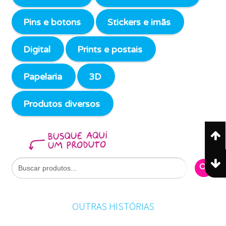
Pins e botons
Stickers e imãs
Digital
Prints e postais
Papelaria
3D
Produtos diversos
Search Butto
Search
for:
OUTRAS HISTÓRIAS