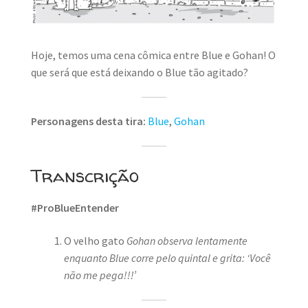
MINHA CONTA
CARRINHO
Hoje, temos uma cena cômica entre Blue e Gohan! O
Search Button
que será que está deixando o Blue tão agitado?
Search
for:
Personagens desta tira:
Blue
,
Gohan
Transcrição
#ProBlueEntender
O velho gato
Gohan observa lentamente
enquanto Blue corre pelo quintal e grita: ‘Você
não me pega!!!’