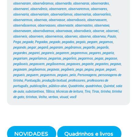
observaram
,
observáramos
,
observarão
,
observaras
,
observardes
,
observarei
,
observáreis
,
observarem
,
observaremos
,
observares
,
observaria
,
observariam
,
observaríamos
,
observarias
,
observaríeis
,
observarmos
,
observas
,
observasse
,
observásseis
,
observassem
,
observássemos
,
observasses
,
observaste
,
observastes
,
observava
,
observavam
,
observávamos
,
observavas
,
observáveis
,
observe
,
observei
,
observeis
,
observem
,
observemos
,
observes
,
observo
,
observou
,
Paulo
,
Pega
,
pegada
,
Pegadas
,
pegado
,
pegados
,
pegais
,
pegam
,
pegamos
,
pegando
,
pegar
,
pegará
,
pegaram
,
pegáramos
,
pegarão
,
pegarás
,
pegardes
,
pegarei
,
pegareis
,
pegarem
,
pegaremos
,
pegares
,
pegaria
,
pegariam
,
pegaríamos
,
pegarias
,
pegaríeis
,
pegarmos
,
pegas
,
pegasse
,
pegásseis
,
pegassem
,
pegássemos
,
pegasses
,
pegaste
,
pegastes
,
pegava
,
pegavam
,
pegávamos
,
pegavas
,
pegáveis
,
pego
,
pegou
,
pegue
,
peguei
,
pegueis
,
peguem
,
peguemos
,
pegues
,
pelo
,
Personagens
,
personagens de
tirinha
,
Pontuação
,
produção textual
,
professores
,
professores de
português
,
publicações
,
público-alvo
,
Quadrinho
,
quadrinhos
,
Quintal
,
sala
de aula
,
substantivos
,
Tática
,
técnicas de leitura
,
Tira
,
Tiras
,
tirinha
,
tirinha
de gato
,
tirinhas
,
Velho
,
verbos
,
visual
,
você
NOVIDADES
Quadrinhos e livros