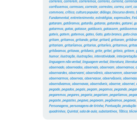
correreis
,
correrem
,
correremos
,
correres
,
correria
,
correri
corrêssemos
,
corresses
,
correste
,
correstes
,
correu
,
corri
,
co
commons
,
crítica
,
cultura popular
,
diálogo
,
Discurso direto
,
Fundamental
,
entretenimento
,
estratégias
,
expressões
,
Fel
gataram
,
gatáramos
,
gatarão
,
gataras
,
gatardes
,
gatarei
,
g
gatarmos
,
gatas
,
gatasse
,
gatásseis
,
gatassem
,
gatássemo
gateis
,
gatem
,
gatemos
,
gates
,
Gato
,
gato branco
,
gato cinz
gritam
,
gritamos
,
gritando
,
gritar
,
gritará
,
gritaram
,
gritár
gritariam
,
gritaríamos
,
gritarias
,
gritaríeis
,
gritarmos
,
grita
gritávamos
,
gritavas
,
gritáveis
,
grite
,
gritei
,
griteis
,
gritem
,
humor
,
ilustração
,
ilustrações
,
interatividade
,
interpretação
linguagem não verbal
,
linguagem verbal
,
literatura
,
literatu
observado
,
observados
,
observais
,
observam
,
observamos
,
observardes
,
observarei
,
observáreis
,
observarem
,
observa
observarmos
,
observas
,
observasse
,
observásseis
,
observa
observávamos
,
observavas
,
observáveis
,
observe
,
observei
,
pegado
,
pegados
,
pegais
,
pegam
,
pegamos
,
pegando
,
pega
pegaremos
,
pegares
,
pegaria
,
pegariam
,
pegaríamos
,
pegar
pegaste
,
pegastes
,
pegava
,
pegavam
,
pegávamos
,
pegavas
Personagens
,
personagens de tirinha
,
Pontuação
,
produção 
quadrinhos
,
Quintal
,
sala de aula
,
substantivos
,
Tática
,
técni