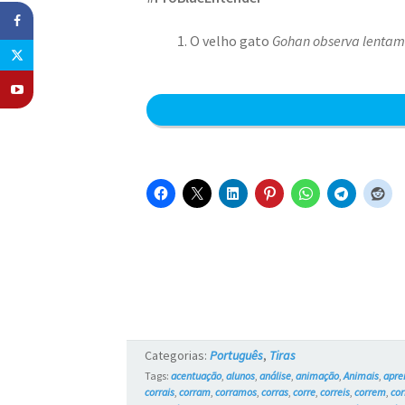
O velho gato
Gohan observa lentame
Categorias:
Português
,
Tiras
Tags:
acentuação
,
alunos
,
análise
,
animação
,
Animais
,
apre
corrais
,
corram
,
corramos
,
corras
,
corre
,
correis
,
correm
,
co