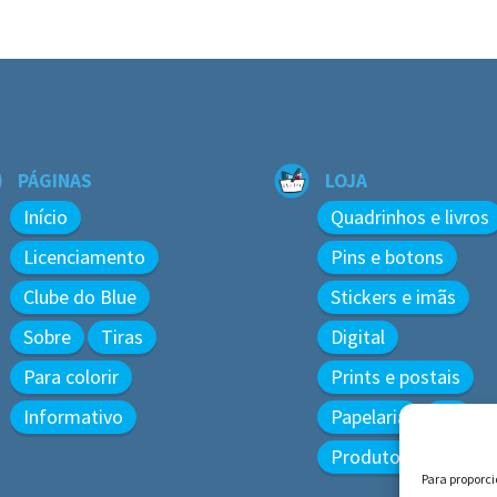
PÁGINAS
LOJA
Início
Quadrinhos e livros
Licenciamento
Pins e botons
Clube do Blue
Stickers e imãs
Sobre
Tiras
Digital
Para colorir
Prints e postais
Informativo
Papelaria
3D
Produtos diversos
Para proporc