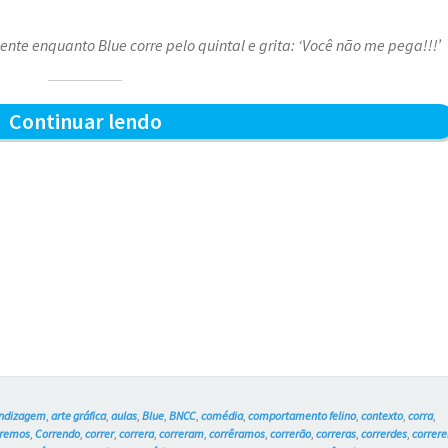
nte enquanto Blue corre pelo quintal e grita: ‘Você não me pega!!!’
Pega
Continuar lendo
pega
–
Blue
e
os
Gatos
#15
ndizagem
,
arte gráfica
,
aulas
,
Blue
,
BNCC
,
comédia
,
comportamento felino
,
contexto
,
corra
,
rremos
,
Correndo
,
correr
,
correra
,
correram
,
corrêramos
,
correrão
,
correras
,
correrdes
,
correre