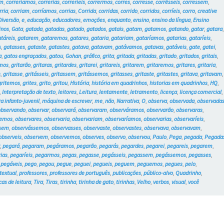
am
,
correríamos
,
correrias
,
correríeis
,
corrermos
,
corres
,
corresse
,
corrêsseis
,
corressem
,
rria
,
corriam
,
corríamos
,
corrias
,
Corrida
,
corridas
,
corrido
,
corridos
,
corríeis
,
corro
,
creative
Diversão
,
e
,
educação
,
educadores
,
emoções
,
enquanto
,
ensino
,
ensino da língua
,
Ensino
inos
,
Gata
,
gatada
,
gatadas
,
gatado
,
gatados
,
gatais
,
gatam
,
gatamos
,
gatando
,
gatar
,
gatara
atáreis
,
gatarem
,
gataremos
,
gatares
,
gataria
,
gatariam
,
gataríamos
,
gatarias
,
gataríeis
,
s
,
gatasses
,
gataste
,
gatastes
,
gatava
,
gatavam
,
gatávamos
,
gatavas
,
gatáveis
,
gate
,
gatei
,
a
,
gatos engraçados
,
gatou
,
Gohan
,
gráfico
,
grita
,
gritada
,
gritadas
,
gritado
,
gritados
,
gritais
,
amos
,
gritarão
,
gritaras
,
gritardes
,
gritarei
,
gritareis
,
gritarem
,
gritaremos
,
gritares
,
gritaria
,
s
,
gritasse
,
gritásseis
,
gritassem
,
gritássemos
,
gritasses
,
gritaste
,
gritastes
,
gritava
,
gritavam
,
gritemos
,
grites
,
grito
,
gritou
,
História
,
história em quadrinhos
,
historias em quadrinhos
,
HQ
,
,
Interpretação de texto
,
leitores
,
Leitura
,
lentamente
,
letramento
,
licença
,
licença comercial
,
ra infanto-juvenil
,
máquina de escrever
,
me
,
não
,
Narrativa
,
O
,
observa
,
observada
,
observada
observando
,
observar
,
observará
,
observaram
,
observáramos
,
observarão
,
observaras
,
remos
,
observares
,
observaria
,
observariam
,
observaríamos
,
observarias
,
observaríeis
,
ssem
,
observássemos
,
observasses
,
observaste
,
observastes
,
observava
,
observavam
,
observeis
,
observem
,
observemos
,
observes
,
observo
,
observou
,
Paulo
,
Pega
,
pegada
,
Pegada
r
,
pegará
,
pegaram
,
pegáramos
,
pegarão
,
pegarás
,
pegardes
,
pegarei
,
pegareis
,
pegarem
,
ias
,
pegaríeis
,
pegarmos
,
pegas
,
pegasse
,
pegásseis
,
pegassem
,
pegássemos
,
pegasses
,
,
pegáveis
,
pego
,
pegou
,
pegue
,
peguei
,
pegueis
,
peguem
,
peguemos
,
pegues
,
pelo
,
textual
,
professores
,
professores de português
,
publicações
,
público-alvo
,
Quadrinho
,
cas de leitura
,
Tira
,
Tiras
,
tirinha
,
tirinha de gato
,
tirinhas
,
Velho
,
verbos
,
visual
,
você