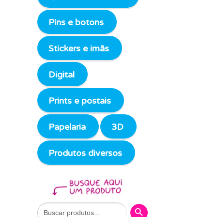
Pins e botons
Stickers e imãs
Digital
Prints e postais
Papelaria
3D
Produtos diversos
Search Button
Search
for: