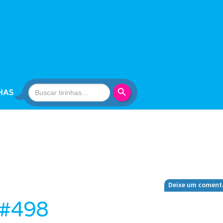
Search Button
Search
HAS
for:
Deixe um coment
 #498