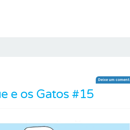
Deixe um coment
e e os Gatos #15