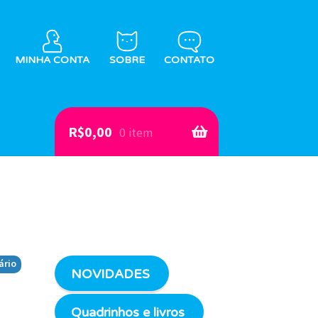
MINHA CONTA
SOBRE
CONTATO
R$
0,00
0 item
ário
NOVIDADES
Quadrinhos e livros