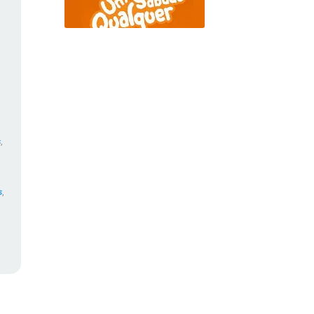
,
s
,
s
,