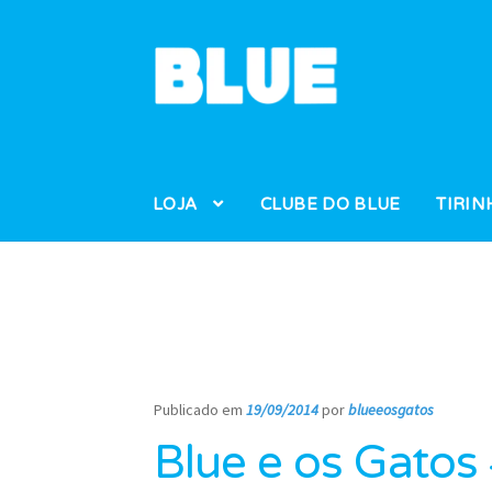
Pular
Pular
para
para
navegação
o
conteúdo
LOJA
CLUBE DO BLUE
TIRIN
Publicado em
19/09/2014
por
blueeosgatos
—
Blue e os Gatos