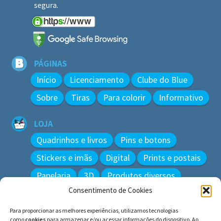
segura.
PÁGINAS
Início
Licenciamento
Clube do Blue
Sobre
Tiras
Para colorir
Informativo
LOJA
Quadrinhos e livros
Pins e botons
Stickers e imãs
Digital
Prints e postais
Papelaria
3D
Produtos diversos
Consentimento de Cookies
BUSCAR
Para proporcionar as melhores experiências, utilizamos tecnologias
Pesquisar
como
cookies
para armazenar e/ou acessar informações do dispositivo. Ao