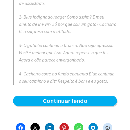
de assustado.
2- Blue indignado reage: Como assim? E meu
direito de ir e vir? Só por que sou um gato? Cachorro
fica surpreso com a atitude.
3- O gatinho continua a bronca: Não seja opressor.
Você é melhor que isso. Agora repense o que fez.
Agora o cão parece envergonhado.
4- Cachorro corre ao fundo enquanto Blue continua
o seu caminho e diz: Respeito é bom e eu gosto.
Respeito
Continuar lendo
é
bom