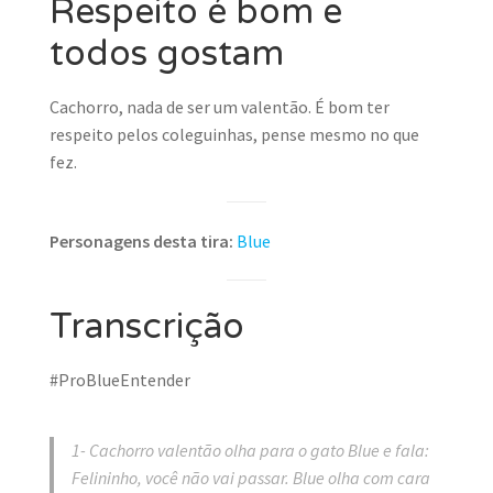
Respeito é bom e
todos gostam
Cachorro, nada de ser um valentão. É bom ter
respeito pelos coleguinhas, pense mesmo no que
fez.
Personagens desta tira:
Blue
Transcrição
#ProBlueEntender
1- Cachorro valentão olha para o gato Blue e fala:
Felininho, você não vai passar. Blue olha com cara