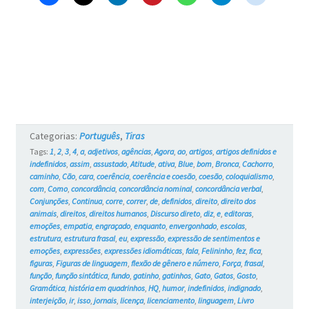
–
Blue
e
os
Gatos
#728
Categorias:
Português
,
Tiras
Tags:
1
,
2
,
3
,
4
,
a
,
adjetivos
,
agências
,
Agora
,
ao
,
artigos
,
artigos definidos e
indefinidos
,
assim
,
assustado
,
Atitude
,
ativa
,
Blue
,
bom
,
Bronca
,
Cachorro
,
caminho
,
Cão
,
cara
,
coerência
,
coerência e coesão
,
coesão
,
coloquialismo
,
com
,
Como
,
concordância
,
concordância nominal
,
concordância verbal
,
Conjunções
,
Continua
,
corre
,
correr
,
de
,
definidos
,
direito
,
direito dos
animais
,
direitos
,
direitos humanos
,
Discurso direto
,
diz
,
e
,
editoras
,
emoções
,
empatia
,
engraçado
,
enquanto
,
envergonhado
,
escolas
,
estrutura
,
estrutura frasal
,
eu
,
expressão
,
expressão de sentimentos e
emoções
,
expressões
,
expressões idiomáticas
,
fala
,
Felininho
,
fez
,
fica
,
figuras
,
Figuras de linguagem
,
flexão de gênero e número
,
Força
,
frasal
,
função
,
função sintática
,
fundo
,
gatinho
,
gatinhos
,
Gato
,
Gatos
,
Gosto
,
Gramática
,
história em quadrinhos
,
HQ
,
humor
,
indefinidos
,
indignado
,
interjeição
,
ir
,
isso
,
jornais
,
licença
,
licenciamento
,
linguagem
,
Livro