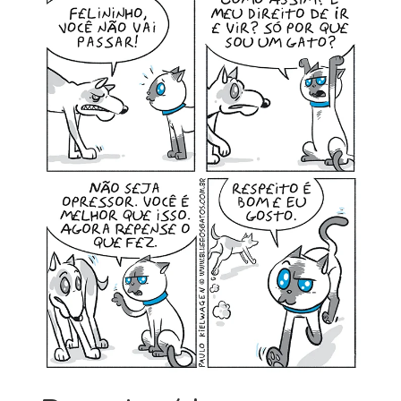
MINHA CONTA
CARRINHO
Search Button
Search
for: