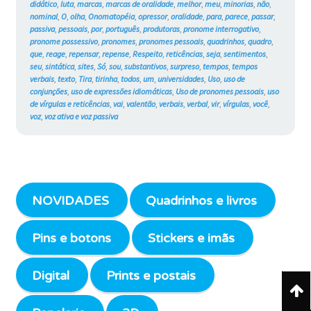
didático
,
luta
,
marcas
,
marcas de oralidade
,
melhor
,
meu
,
minorias
,
não
,
nominal
,
O
,
olha
,
Onomatopéia
,
opressor
,
oralidade
,
para
,
parece
,
passar
,
passiva
,
pessoais
,
por
,
português
,
produtoras
,
pronome interrogativo
,
pronome possessivo
,
pronomes
,
pronomes pessoais
,
quadrinhos
,
quadro
,
que
,
reage
,
repensar
,
repense
,
Respeito
,
reticências
,
seja
,
sentimentos
,
seu
,
sintática
,
sites
,
Só
,
sou
,
substantivos
,
surpreso
,
tempos
,
tempos
verbais
,
texto
,
Tira
,
tirinha
,
todos
,
um
,
universidades
,
Uso
,
uso de
conjunções
,
uso de expressões idiomáticas
,
Uso de pronomes pessoais
,
uso
de vírgulas e reticências
,
vai
,
valentão
,
verbais
,
verbal
,
vir
,
vírgulas
,
você
,
voz
,
voz ativa e voz passiva
NOVIDADES
Quadrinhos e livros
Pins e botons
Stickers e imãs
Digital
Prints e postais