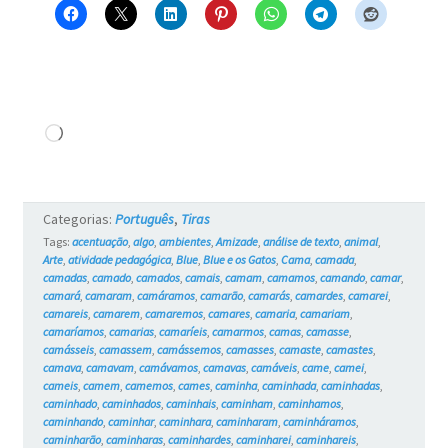
Carregando...
Categorias:
Português
,
Tiras
Tags:
acentuação
,
algo
,
ambientes
,
Amizade
,
análise de texto
,
animal
,
Arte
,
atividade pedagógica
,
Blue
,
Blue e os Gatos
,
Cama
,
camada
,
camadas
,
camado
,
camados
,
camais
,
camam
,
camamos
,
camando
,
camar
,
camará
,
camaram
,
camáramos
,
camarão
,
camarás
,
camardes
,
camarei
,
camareis
,
camarem
,
camaremos
,
camares
,
camaria
,
camariam
,
camaríamos
,
camarias
,
camaríeis
,
camarmos
,
camas
,
camasse
,
camásseis
,
camassem
,
camássemos
,
camasses
,
camaste
,
camastes
,
camava
,
camavam
,
camávamos
,
camavas
,
camáveis
,
came
,
camei
,
cameis
,
camem
,
camemos
,
cames
,
caminha
,
caminhada
,
caminhadas
,
caminhado
,
caminhados
,
caminhais
,
caminham
,
caminhamos
,
caminhando
,
caminhar
,
caminhara
,
caminharam
,
caminháramos
,
caminharão
,
caminharas
,
caminhardes
,
caminharei
,
caminhareis
,