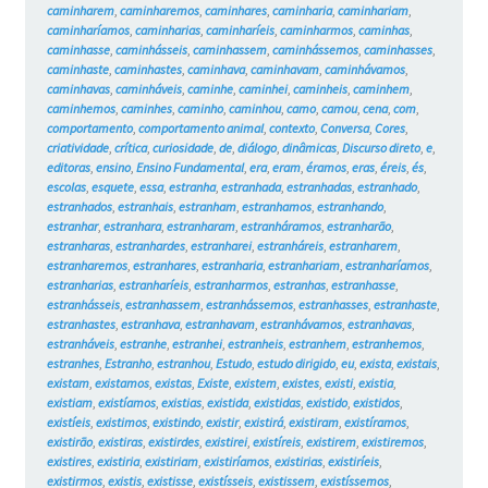
caminharem
,
caminharemos
,
caminhares
,
caminharia
,
caminhariam
,
caminharíamos
,
caminharias
,
caminharíeis
,
caminharmos
,
caminhas
,
caminhasse
,
caminhásseis
,
caminhassem
,
caminhássemos
,
caminhasses
,
caminhaste
,
caminhastes
,
caminhava
,
caminhavam
,
caminhávamos
,
caminhavas
,
caminháveis
,
caminhe
,
caminhei
,
caminheis
,
caminhem
,
caminhemos
,
caminhes
,
caminho
,
caminhou
,
camo
,
camou
,
cena
,
com
,
comportamento
,
comportamento animal
,
contexto
,
Conversa
,
Cores
,
criatividade
,
crítica
,
curiosidade
,
de
,
diálogo
,
dinâmicas
,
Discurso direto
,
e
,
editoras
,
ensino
,
Ensino Fundamental
,
era
,
eram
,
éramos
,
eras
,
éreis
,
és
,
escolas
,
esquete
,
essa
,
estranha
,
estranhada
,
estranhadas
,
estranhado
,
estranhados
,
estranhais
,
estranham
,
estranhamos
,
estranhando
,
estranhar
,
estranhara
,
estranharam
,
estranháramos
,
estranharão
,
estranharas
,
estranhardes
,
estranharei
,
estranháreis
,
estranharem
,
estranharemos
,
estranhares
,
estranharia
,
estranhariam
,
estranharíamos
,
estranharias
,
estranharíeis
,
estranharmos
,
estranhas
,
estranhasse
,
estranhásseis
,
estranhassem
,
estranhássemos
,
estranhasses
,
estranhaste
,
estranhastes
,
estranhava
,
estranhavam
,
estranhávamos
,
estranhavas
,
estranháveis
,
estranhe
,
estranhei
,
estranheis
,
estranhem
,
estranhemos
,
estranhes
,
Estranho
,
estranhou
,
Estudo
,
estudo dirigido
,
eu
,
exista
,
existais
,
existam
,
existamos
,
existas
,
Existe
,
existem
,
existes
,
existi
,
existia
,
existiam
,
existíamos
,
existias
,
existida
,
existidas
,
existido
,
existidos
,
existíeis
,
existimos
,
existindo
,
existir
,
existirá
,
existiram
,
existíramos
,
existirão
,
existiras
,
existirdes
,
existirei
,
existíreis
,
existirem
,
existiremos
,
existires
,
existiria
,
existiriam
,
existiríamos
,
existirias
,
existiríeis
,
existirmos
,
existis
,
existisse
,
existísseis
,
existissem
,
existíssemos
,