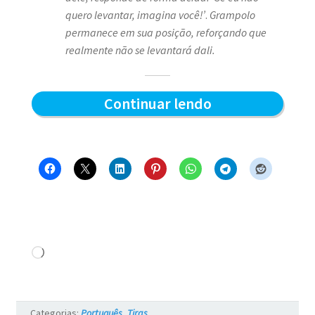
quero levantar, imagina você!’
.
Grampolo
permanece em sua posição, reforçando que
realmente não se levantará dali.
Quem
Continuar lendo
levanta
primeiro
–
Blue
e
os
Carregando...
Gatos
#17
Categorias:
Português
,
Tiras