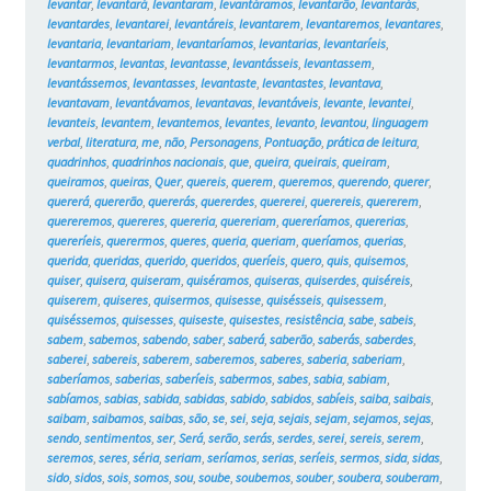
levantar
,
levantará
,
levantaram
,
levantáramos
,
levantarão
,
levantarás
,
levantardes
,
levantarei
,
levantáreis
,
levantarem
,
levantaremos
,
levantares
,
levantaria
,
levantariam
,
levantaríamos
,
levantarias
,
levantaríeis
,
levantarmos
,
levantas
,
levantasse
,
levantásseis
,
levantassem
,
levantássemos
,
levantasses
,
levantaste
,
levantastes
,
levantava
,
levantavam
,
levantávamos
,
levantavas
,
levantáveis
,
levante
,
levantei
,
levanteis
,
levantem
,
levantemos
,
levantes
,
levanto
,
levantou
,
linguagem
verbal
,
literatura
,
me
,
não
,
Personagens
,
Pontuação
,
prática de leitura
,
quadrinhos
,
quadrinhos nacionais
,
que
,
queira
,
queirais
,
queiram
,
queiramos
,
queiras
,
Quer
,
quereis
,
querem
,
queremos
,
querendo
,
querer
,
quererá
,
quererão
,
quererás
,
quererdes
,
quererei
,
querereis
,
quererem
,
quereremos
,
quereres
,
quereria
,
quereriam
,
quereríamos
,
quererias
,
quereríeis
,
querermos
,
queres
,
queria
,
queriam
,
queríamos
,
querias
,
querida
,
queridas
,
querido
,
queridos
,
queríeis
,
quero
,
quis
,
quisemos
,
quiser
,
quisera
,
quiseram
,
quiséramos
,
quiseras
,
quiserdes
,
quiséreis
,
quiserem
,
quiseres
,
quisermos
,
quisesse
,
quisésseis
,
quisessem
,
quiséssemos
,
quisesses
,
quiseste
,
quisestes
,
resistência
,
sabe
,
sabeis
,
sabem
,
sabemos
,
sabendo
,
saber
,
saberá
,
saberão
,
saberás
,
saberdes
,
saberei
,
sabereis
,
saberem
,
saberemos
,
saberes
,
saberia
,
saberiam
,
saberíamos
,
saberias
,
saberíeis
,
sabermos
,
sabes
,
sabia
,
sabiam
,
sabíamos
,
sabias
,
sabida
,
sabidas
,
sabido
,
sabidos
,
sabíeis
,
saiba
,
saibais
,
saibam
,
saibamos
,
saibas
,
são
,
se
,
sei
,
seja
,
sejais
,
sejam
,
sejamos
,
sejas
,
sendo
,
sentimentos
,
ser
,
Será
,
serão
,
serás
,
serdes
,
serei
,
sereis
,
serem
,
seremos
,
seres
,
séria
,
seriam
,
seríamos
,
serias
,
seríeis
,
sermos
,
sida
,
sidas
,
sido
,
sidos
,
sois
,
somos
,
sou
,
soube
,
soubemos
,
souber
,
soubera
,
souberam
,