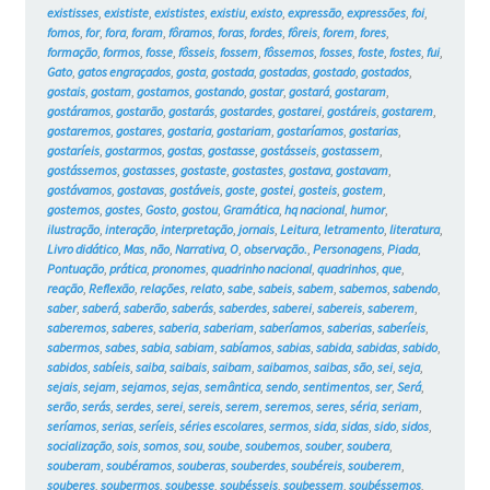
existisses
,
exististe
,
exististes
,
existiu
,
existo
,
expressão
,
expressões
,
foi
,
fomos
,
for
,
fora
,
foram
,
fôramos
,
foras
,
fordes
,
fôreis
,
forem
,
fores
,
formação
,
formos
,
fosse
,
fôsseis
,
fossem
,
fôssemos
,
fosses
,
foste
,
fostes
,
fui
,
Gato
,
gatos engraçados
,
gosta
,
gostada
,
gostadas
,
gostado
,
gostados
,
gostais
,
gostam
,
gostamos
,
gostando
,
gostar
,
gostará
,
gostaram
,
gostáramos
,
gostarão
,
gostarás
,
gostardes
,
gostarei
,
gostáreis
,
gostarem
,
gostaremos
,
gostares
,
gostaria
,
gostariam
,
gostaríamos
,
gostarias
,
gostaríeis
,
gostarmos
,
gostas
,
gostasse
,
gostásseis
,
gostassem
,
gostássemos
,
gostasses
,
gostaste
,
gostastes
,
gostava
,
gostavam
,
gostávamos
,
gostavas
,
gostáveis
,
goste
,
gostei
,
gosteis
,
gostem
,
gostemos
,
gostes
,
Gosto
,
gostou
,
Gramática
,
hq nacional
,
humor
,
ilustração
,
interação
,
interpretação
,
jornais
,
Leitura
,
letramento
,
literatura
,
Livro didático
,
Mas
,
não
,
Narrativa
,
O
,
observação.
,
Personagens
,
Piada
,
Pontuação
,
prática
,
pronomes
,
quadrinho nacional
,
quadrinhos
,
que
,
reação
,
Reflexão
,
relações
,
relato
,
sabe
,
sabeis
,
sabem
,
sabemos
,
sabendo
,
saber
,
saberá
,
saberão
,
saberás
,
saberdes
,
saberei
,
sabereis
,
saberem
,
saberemos
,
saberes
,
saberia
,
saberiam
,
saberíamos
,
saberias
,
saberíeis
,
sabermos
,
sabes
,
sabia
,
sabiam
,
sabíamos
,
sabias
,
sabida
,
sabidas
,
sabido
,
sabidos
,
sabíeis
,
saiba
,
saibais
,
saibam
,
saibamos
,
saibas
,
são
,
sei
,
seja
,
sejais
,
sejam
,
sejamos
,
sejas
,
semântica
,
sendo
,
sentimentos
,
ser
,
Será
,
serão
,
serás
,
serdes
,
serei
,
sereis
,
serem
,
seremos
,
seres
,
séria
,
seriam
,
seríamos
,
serias
,
seríeis
,
séries escolares
,
sermos
,
sida
,
sidas
,
sido
,
sidos
,
socialização
,
sois
,
somos
,
sou
,
soube
,
soubemos
,
souber
,
soubera
,
souberam
,
soubéramos
,
souberas
,
souberdes
,
soubéreis
,
souberem
,
souberes
,
soubermos
,
soubesse
,
soubésseis
,
soubessem
,
soubéssemos
,