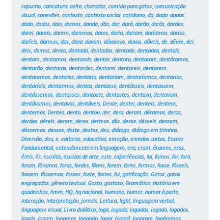
capucho
,
caricatura
,
cefra
,
charadas
,
comida para gatos
,
comunicação
visual
,
conexões
,
contexto
,
contexto social
,
cotidiano
,
da
,
dada
,
dadas
,
dado
,
dados
,
dais
,
damos
,
dando
,
dão
,
dar
,
dará
,
darão
,
darás
,
dardes
,
darei
,
dareis
,
darem
,
daremos
,
dares
,
daria
,
dariam
,
daríamos
,
darias
,
daríeis
,
darmos
,
das
,
dava
,
davam
,
dávamos
,
davas
,
dáveis
,
de
,
dêem
,
dei
,
deis
,
demos
,
denta
,
dentada
,
dentadas
,
dentado
,
dentados
,
dentais
,
dentam
,
dentamos
,
dentando
,
dentar
,
dentara
,
dentaram
,
dentáramos
,
dentarão
,
dentaras
,
dentardes
,
dentarei
,
dentareis
,
dentarem
,
dentaremos
,
dentares
,
dentaria
,
dentariam
,
dentaríamos
,
dentarias
,
dentaríeis
,
dentarmos
,
dentas
,
dentasse
,
dentásseis
,
dentassem
,
dentássemos
,
dentasses
,
dentaste
,
dentastes
,
dentava
,
dentavam
,
dentávamos
,
dentavas
,
dentáveis
,
Dente
,
dentei
,
denteis
,
dentem
,
dentemos
,
Dentes
,
dento
,
dentou
,
der
,
dera
,
deram
,
déramos
,
deras
,
derdes
,
déreis
,
derem
,
deres
,
dermos
,
dês
,
desse
,
désseis
,
dessem
,
déssemos
,
desses
,
deste
,
destes
,
deu
,
diálogo
,
diálogo em tirinhas
,
Diversão
,
dou
,
e
,
editoras
,
educativa
,
emoção
,
enredos curtos
,
Ensino
Fundamental
,
entendimento em linguagem
,
era
,
eram
,
éramos
,
eras
,
éreis
,
és
,
escolas
,
escolas de arte
,
este
,
experiências
,
foi
,
fomos
,
for
,
fora
,
foram
,
fôramos
,
foras
,
fordes
,
fôreis
,
forem
,
fores
,
formos
,
fosse
,
fôsseis
,
fossem
,
fôssemos
,
fosses
,
foste
,
fostes
,
fui
,
gatificação
,
Gatos
,
gatos
engraçados
,
gênero textual
,
Gosto
,
gostoso
,
Gramática
,
história em
quadrinhos
,
hmm
,
HQ
,
hq nacional
,
humano
,
humor
,
humor à parte
,
interação
,
interpretação
,
jornais
,
Leitura
,
light
,
linguagem verbal
,
linguagem visual
,
Livro didático
,
loga
,
logada
,
logadas
,
logado
,
logados
,
logais
,
logam
,
logamos
,
logando
,
logar
,
logará
,
logaram
,
logáramos
,