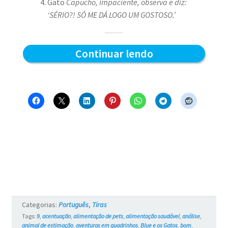
Gato
Capucho, impaciente, observa e diz:
‘SÉRIO?! SÓ ME DÁ LOGO UM GOSTOSO.’
Sabor
Continuar lendo
do
sachê
–
Blue
e
os
Gatos
#761
Categorias:
Português
,
Tiras
Tags:
9
,
acentuação
,
alimentação de pets
,
alimentação saudável
,
análise
,
animal de estimação
,
aventuras em quadrinhos
,
Blue e os Gatos
,
bom
,