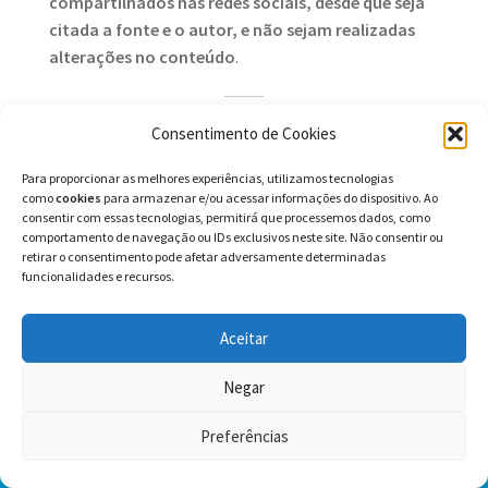
compartilhados nas redes sociais, desde que seja
citada a fonte e o autor, e não sejam realizadas
alterações no conteúdo
.
Consentimento de Cookies
Possíveis usos no ensino
Para proporcionar as melhores experiências, utilizamos tecnologias
A tira em quadrinhos é um gênero textual que se
como
cookies
para armazenar e/ou acessar informações do dispositivo. Ao
consentir com essas tecnologias, permitirá que processemos dados, como
caracteriza por contar histórias curtas, geralmente
comportamento de navegação ou IDs exclusivos neste site. Não consentir ou
com humor, usando imagens e textos. Para
retirar o consentimento pode afetar adversamente determinadas
interpretar uma tira em quadrinhos, é preciso
funcionalidades e recursos.
observar tanto a linguagem verbal (as falas dos
personagens) quanto a linguagem não verbal (os
Aceitar
desenhos, as expressões faciais, os gestos, as cores,
etc.).
Negar
Preferências
Nessa tira em quadrinhos, podemos abordar os
0
seguintes assuntos de gramática e português para o
Pesquisar
Pesquisar