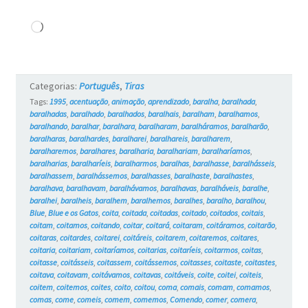
Carregando...
Categorias:
Português
,
Tiras
Tags:
1995
,
acentuação
,
animação
,
aprendizado
,
baralha
,
baralhada
,
baralhadas
,
baralhado
,
baralhados
,
baralhais
,
baralham
,
baralhamos
,
baralhando
,
baralhar
,
baralhara
,
baralharam
,
baralháramos
,
baralharão
,
baralharas
,
baralhardes
,
baralharei
,
baralhareis
,
baralharem
,
baralharemos
,
baralhares
,
baralharia
,
baralhariam
,
baralharíamos
,
baralharias
,
baralharíeis
,
baralharmos
,
baralhas
,
baralhasse
,
baralhásseis
,
baralhassem
,
baralhássemos
,
baralhasses
,
baralhaste
,
baralhastes
,
baralhava
,
baralhavam
,
baralhávamos
,
baralhavas
,
baralháveis
,
baralhe
,
baralhei
,
baralheis
,
baralhem
,
baralhemos
,
baralhes
,
baralho
,
baralhou
,
Blue
,
Blue e os Gatos
,
coita
,
coitada
,
coitadas
,
coitado
,
coitados
,
coitais
,
coitam
,
coitamos
,
coitando
,
coitar
,
coitará
,
coitaram
,
coitáramos
,
coitarão
,
coitaras
,
coitardes
,
coitarei
,
coitáreis
,
coitarem
,
coitaremos
,
coitares
,
coitaria
,
coitariam
,
coitaríamos
,
coitarias
,
coitaríeis
,
coitarmos
,
coitas
,
coitasse
,
coitásseis
,
coitassem
,
coitássemos
,
coitasses
,
coitaste
,
coitastes
,
coitava
,
coitavam
,
coitávamos
,
coitavas
,
coitáveis
,
coite
,
coitei
,
coiteis
,
coitem
,
coitemos
,
coites
,
coito
,
coitou
,
coma
,
comais
,
comam
,
comamos
,
comas
,
come
,
comeis
,
comem
,
comemos
,
Comendo
,
comer
,
comera
,