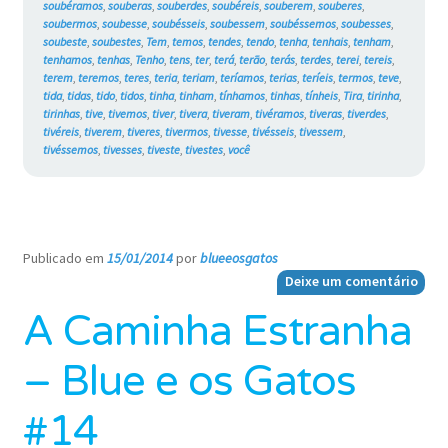
soubéramos
,
souberas
,
souberdes
,
soubéreis
,
souberem
,
souberes
,
soubermos
,
soubesse
,
soubésseis
,
soubessem
,
soubéssemos
,
soubesses
,
soubeste
,
soubestes
,
Tem
,
temos
,
tendes
,
tendo
,
tenha
,
tenhais
,
tenham
,
tenhamos
,
tenhas
,
Tenho
,
tens
,
ter
,
terá
,
terão
,
terás
,
terdes
,
terei
,
tereis
,
terem
,
teremos
,
teres
,
teria
,
teriam
,
teríamos
,
terias
,
teríeis
,
termos
,
teve
,
tida
,
tidas
,
tido
,
tidos
,
tinha
,
tinham
,
tínhamos
,
tinhas
,
tínheis
,
Tira
,
tirinha
,
tirinhas
,
tive
,
tivemos
,
tiver
,
tivera
,
tiveram
,
tivéramos
,
tiveras
,
tiverdes
,
tivéreis
,
tiverem
,
tiveres
,
tivermos
,
tivesse
,
tivésseis
,
tivessem
,
tivéssemos
,
tivesses
,
tiveste
,
tivestes
,
você
Publicado em
15/01/2014
por
blueeosgatos
—
Deixe um comentário
A Caminha Estranha
– Blue e os Gatos
#14