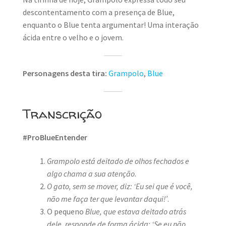
descontentamento com a presença de Blue,
enquanto o Blue tenta argumentar! Uma interação
ácida entre o velho e o jovem.
Personagens desta tira:
Grampolo
,
Blue
Transcrição
#ProBlueEntender
Grampolo está deitado de olhos fechados e
algo chama a sua atenção
.
O gato, sem se mover, diz: ‘Eu sei que é você,
não me faça ter que levantar daqui!’
.
O pequeno
Blue, que estava deitado atrás
dele, responde de forma ácida: ‘Se eu não