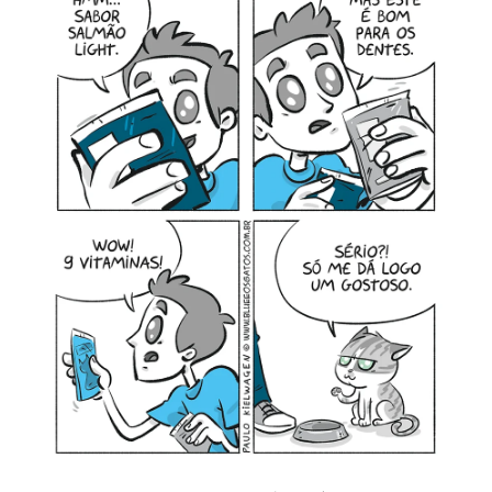
MINHA CONTA
CARRINHO
Search Button
Search
for: