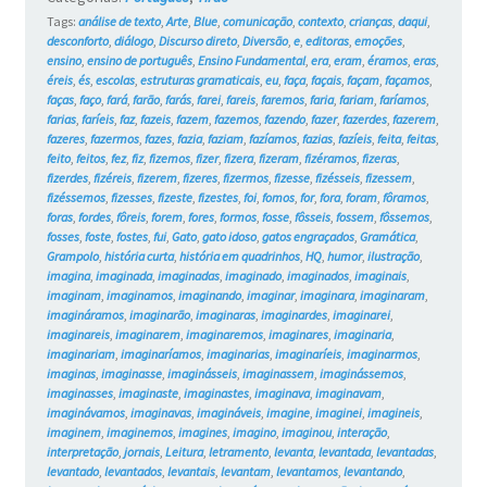
Tags:
análise de texto
,
Arte
,
Blue
,
comunicação
,
contexto
,
crianças
,
daqui
,
desconforto
,
diálogo
,
Discurso direto
,
Diversão
,
e
,
editoras
,
emoções
,
ensino
,
ensino de português
,
Ensino Fundamental
,
era
,
eram
,
éramos
,
eras
,
éreis
,
és
,
escolas
,
estruturas gramaticais
,
eu
,
faça
,
façais
,
façam
,
façamos
,
faças
,
faço
,
fará
,
farão
,
farás
,
farei
,
fareis
,
faremos
,
faria
,
fariam
,
faríamos
,
farias
,
faríeis
,
faz
,
fazeis
,
fazem
,
fazemos
,
fazendo
,
fazer
,
fazerdes
,
fazerem
,
fazeres
,
fazermos
,
fazes
,
fazia
,
faziam
,
fazíamos
,
fazias
,
fazíeis
,
feita
,
feitas
,
feito
,
feitos
,
fez
,
fiz
,
fizemos
,
fizer
,
fizera
,
fizeram
,
fizéramos
,
fizeras
,
fizerdes
,
fizéreis
,
fizerem
,
fizeres
,
fizermos
,
fizesse
,
fizésseis
,
fizessem
,
fizéssemos
,
fizesses
,
fizeste
,
fizestes
,
foi
,
fomos
,
for
,
fora
,
foram
,
fôramos
,
foras
,
fordes
,
fôreis
,
forem
,
fores
,
formos
,
fosse
,
fôsseis
,
fossem
,
fôssemos
,
fosses
,
foste
,
fostes
,
fui
,
Gato
,
gato idoso
,
gatos engraçados
,
Gramática
,
Grampolo
,
história curta
,
história em quadrinhos
,
HQ
,
humor
,
ilustração
,
imagina
,
imaginada
,
imaginadas
,
imaginado
,
imaginados
,
imaginais
,
imaginam
,
imaginamos
,
imaginando
,
imaginar
,
imaginara
,
imaginaram
,
imagináramos
,
imaginarão
,
imaginaras
,
imaginardes
,
imaginarei
,
imaginareis
,
imaginarem
,
imaginaremos
,
imaginares
,
imaginaria
,
imaginariam
,
imaginaríamos
,
imaginarias
,
imaginaríeis
,
imaginarmos
,
imaginas
,
imaginasse
,
imaginásseis
,
imaginassem
,
imaginássemos
,
imaginasses
,
imaginaste
,
imaginastes
,
imaginava
,
imaginavam
,
imaginávamos
,
imaginavas
,
imagináveis
,
imagine
,
imaginei
,
imagineis
,
imaginem
,
imaginemos
,
imagines
,
imagino
,
imaginou
,
interação
,
interpretação
,
jornais
,
Leitura
,
letramento
,
levanta
,
levantada
,
levantadas
,
levantado
,
levantados
,
levantais
,
levantam
,
levantamos
,
levantando
,