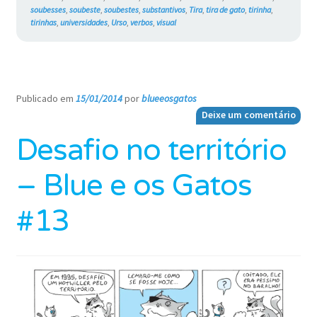
soubesses
,
soubeste
,
soubestes
,
substantivos
,
Tira
,
tira de gato
,
tirinha
,
tirinhas
,
universidades
,
Urso
,
verbos
,
visual
Publicado em
15/01/2014
por
blueeosgatos
—
Deixe um comentário
Desafio no território
– Blue e os Gatos
#13