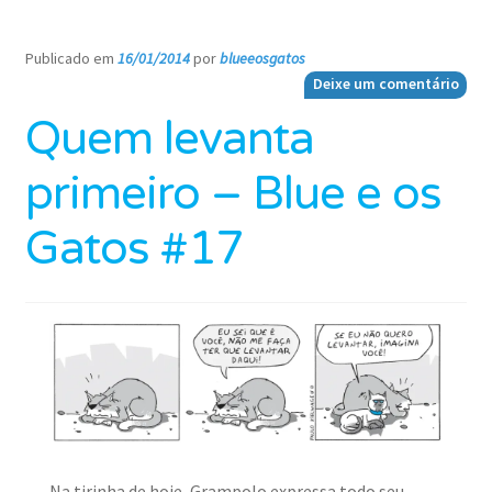
Publicado em
16/01/2014
por
blueeosgatos
—
Deixe um comentário
Quem levanta
primeiro – Blue e os
Gatos #17
Na tirinha de hoje, Grampolo expressa todo seu