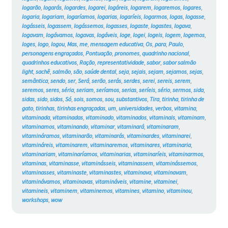
logarão
,
logarás
,
logardes
,
logarei
,
logáreis
,
logarem
,
logaremos
,
logares
,
logaria
,
logariam
,
logaríamos
,
logarias
,
logaríeis
,
logarmos
,
logas
,
logasse
,
logásseis
,
logassem
,
logássemos
,
logasses
,
logaste
,
logastes
,
logava
,
logavam
,
logávamos
,
logavas
,
logáveis
,
loge
,
logei
,
logeis
,
logem
,
logemos
,
loges
,
logo
,
logou
,
Mas
,
me
,
mensagem educativa
,
Os
,
para
,
Paulo
,
personagens engraçados
,
Pontuação
,
pronomes
,
quadrinho nacional
,
quadrinhos educativos
,
Ração
,
representatividade
,
sabor
,
sabor salmão
light
,
sachê
,
salmão
,
são
,
saúde dental
,
seja
,
sejais
,
sejam
,
sejamos
,
sejas
,
semântica
,
sendo
,
ser
,
Será
,
serão
,
serás
,
serdes
,
serei
,
sereis
,
serem
,
seremos
,
seres
,
séria
,
seriam
,
seríamos
,
serias
,
seríeis
,
sério
,
sermos
,
sida
,
sidas
,
sido
,
sidos
,
Só
,
sois
,
somos
,
sou
,
substantivos
,
Tira
,
tirinha
,
tirinha de
gato
,
tirinhas
,
tirinhas engraçadas
,
um
,
universidades
,
verbos
,
vitamina
,
vitaminada
,
vitaminadas
,
vitaminado
,
vitaminados
,
vitaminais
,
vitaminam
,
vitaminamos
,
vitaminando
,
vitaminar
,
vitaminará
,
vitaminaram
,
vitamináramos
,
vitaminarão
,
vitaminarás
,
vitaminardes
,
vitaminarei
,
vitamináreis
,
vitaminarem
,
vitaminaremos
,
vitaminares
,
vitaminaria
,
vitaminariam
,
vitaminaríamos
,
vitaminarias
,
vitaminaríeis
,
vitaminarmos
,
vitaminas
,
vitaminasse
,
vitaminásseis
,
vitaminassem
,
vitaminássemos
,
vitaminasses
,
vitaminaste
,
vitaminastes
,
vitaminava
,
vitaminavam
,
vitaminávamos
,
vitaminavas
,
vitamináveis
,
vitamine
,
vitaminei
,
vitamineis
,
vitaminem
,
vitaminemos
,
vitamines
,
vitamino
,
vitaminou
,
workshops
,
wow