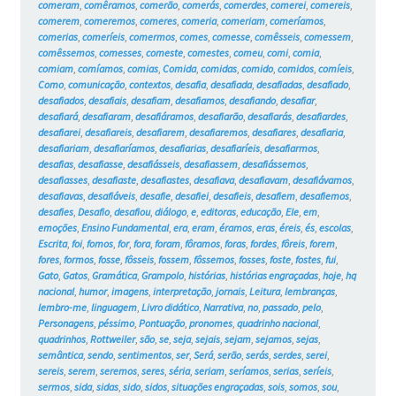
comeram
,
comêramos
,
comerão
,
comerás
,
comerdes
,
comerei
,
comereis
,
comerem
,
comeremos
,
comeres
,
comeria
,
comeriam
,
comeríamos
,
comerias
,
comeríeis
,
comermos
,
comes
,
comesse
,
comêsseis
,
comessem
,
comêssemos
,
comesses
,
comeste
,
comestes
,
comeu
,
comi
,
comia
,
comiam
,
comíamos
,
comias
,
Comida
,
comidas
,
comido
,
comidos
,
comíeis
,
Como
,
comunicação
,
contextos
,
desafia
,
desafiada
,
desafiadas
,
desafiado
,
desafiados
,
desafiais
,
desafiam
,
desafiamos
,
desafiando
,
desafiar
,
desafiará
,
desafiaram
,
desafiáramos
,
desafiarão
,
desafiarás
,
desafiardes
,
desafiarei
,
desafiareis
,
desafiarem
,
desafiaremos
,
desafiares
,
desafiaria
,
desafiariam
,
desafiaríamos
,
desafiarias
,
desafiaríeis
,
desafiarmos
,
desafias
,
desafiasse
,
desafiásseis
,
desafiassem
,
desafiássemos
,
desafiasses
,
desafiaste
,
desafiastes
,
desafiava
,
desafiavam
,
desafiávamos
,
desafiavas
,
desafiáveis
,
desafie
,
desafiei
,
desafieis
,
desafiem
,
desafiemos
,
desafies
,
Desafio
,
desafiou
,
diálogo
,
e
,
editoras
,
educação
,
Ele
,
em
,
emoções
,
Ensino Fundamental
,
era
,
eram
,
éramos
,
eras
,
éreis
,
és
,
escolas
,
Escrita
,
foi
,
fomos
,
for
,
fora
,
foram
,
fôramos
,
foras
,
fordes
,
fôreis
,
forem
,
fores
,
formos
,
fosse
,
fôsseis
,
fossem
,
fôssemos
,
fosses
,
foste
,
fostes
,
fui
,
Gato
,
Gatos
,
Gramática
,
Grampolo
,
histórias
,
histórias engraçadas
,
hoje
,
hq
nacional
,
humor
,
imagens
,
interpretação
,
jornais
,
Leitura
,
lembranças
,
lembro-me
,
linguagem
,
Livro didático
,
Narrativa
,
no
,
passado
,
pelo
,
Personagens
,
péssimo
,
Pontuação
,
pronomes
,
quadrinho nacional
,
quadrinhos
,
Rottweiler
,
são
,
se
,
seja
,
sejais
,
sejam
,
sejamos
,
sejas
,
semântica
,
sendo
,
sentimentos
,
ser
,
Será
,
serão
,
serás
,
serdes
,
serei
,
sereis
,
serem
,
seremos
,
seres
,
séria
,
seriam
,
seríamos
,
serias
,
seríeis
,
sermos
,
sida
,
sidas
,
sido
,
sidos
,
situações engraçadas
,
sois
,
somos
,
sou
,