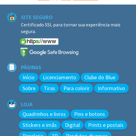
SITE SEGURO
Certificado SSL para tornar sua experiência mais
segura.
PÁGINAS
Início
Licenciamento
Clube do Blue
Sobre
Tiras
Para colorir
Informativo
LOJA
Quadrinhos e livros
Pins e botons
Stickers e imãs
Digital
Prints e postais
Papelaria
3D
Produtos diversos