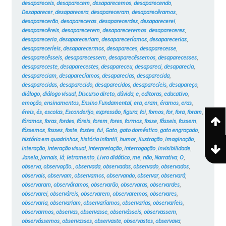
desapareceis
,
desaparecem
,
desaparecemos
,
desaparecendo
,
Desaparecer
,
desaparecera
,
desapareceram
,
desaparecêramos
,
desaparecerão
,
desapareceras
,
desaparecerdes
,
desaparecerei
,
desaparecêreis
,
desaparecerem
,
desapareceremos
,
desapareceres
,
desapareceria
,
desapareceriam
,
desapareceríamos
,
desaparecerias
,
desapareceríeis
,
desaparecermos
,
desapareces
,
desaparecesse
,
desaparecêsseis
,
desaparecessem
,
desaparecêssemos
,
desaparecesses
,
desapareceste
,
desaparecestes
,
desapareceu
,
desapareci
,
desaparecia
,
desapareciam
,
desaparecíamos
,
desaparecias
,
desaparecida
,
desaparecidas
,
desaparecido
,
desaparecidos
,
desaparecíeis
,
desapareço
,
diálogo
,
diálogo visual
,
Discurso direto
,
dúvida
,
e
,
editoras
,
educativo
,
emoção
,
ensinamentos
,
Ensino Fundamental
,
era
,
eram
,
éramos
,
eras
,
éreis
,
és
,
escolas
,
Esconderijo
,
expressão
,
figura
,
foi
,
fomos
,
for
,
fora
,
foram
,
fôramos
,
foras
,
fordes
,
fôreis
,
forem
,
fores
,
formos
,
fosse
,
fôsseis
,
fossem
,
fôssemos
,
fosses
,
foste
,
fostes
,
fui
,
Gato
,
gato doméstico
,
gato engraçado
,
história em quadrinhos
,
história infantil
,
humor
,
ilustração
,
Imaginação
,
interação
,
interação visual
,
interpretação
,
interrogação
,
invisibilidade
,
Janela
,
jornais
,
lá
,
letramento
,
Livro didático
,
me
,
não
,
Narrativa
,
O
,
observa
,
observação.
,
observada
,
observadas
,
observado
,
observados
,
observais
,
observam
,
observamos
,
observando
,
observar
,
observará
,
observaram
,
observáramos
,
observarão
,
observaras
,
observardes
,
observarei
,
observáreis
,
observarem
,
observaremos
,
observares
,
observaria
,
observariam
,
observaríamos
,
observarias
,
observaríeis
,
observarmos
,
observas
,
observasse
,
observásseis
,
observassem
,
observássemos
,
observasses
,
observaste
,
observastes
,
observava
,