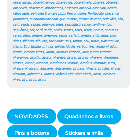
observavam
,
observávamos
,
observavas
,
observáveis
,
observe
,
observei
,
observeis
,
observem
,
observemos
,
observes
,
observo
,
observou
,
oculto
,
olhos azuis
,
pelagem branca e cinza
,
Personagens
,
Pontuação
,
presença
,
pronomes
,
quadrinho nacional
,
que
,
recorte
,
recorte de cena
,
reflexões
,
são
,
seja
,
sejais
,
sejam
,
sejamos
,
sejas
,
semântica
,
sendo
,
sentimentos
,
sequência
,
ser
,
Será
,
serão
,
serás
,
serdes
,
serei
,
sereis
,
serem
,
seremos
,
seres
,
séria
,
seriam
,
seríamos
,
serias
,
seríeis
,
sermos
,
sida
,
sidas
,
sido
,
sidos
,
silêncio
,
silhueta
,
sociedade
,
sois
,
somos
,
sou
,
suave
,
substantivos
,
tierno
,
Tira
,
tirinha
,
tirinhas
,
universidades
,
verbos
,
vira
,
virada
,
viradas
,
virado
,
virados
,
virais
,
viram
,
viramos
,
virando
,
virar
,
virara
,
viraram
,
viráramos
,
virarão
,
viraras
,
virardes
,
virarei
,
virareis
,
virarem
,
viraremos
,
virares
,
viraria
,
virariam
,
viraríamos
,
virarias
,
viraríeis
,
virarmos
,
viras
,
virasse
,
virásseis
,
virassem
,
virássemos
,
virasses
,
viraste
,
virastes
,
virava
,
viravam
,
virávamos
,
viravas
,
viráveis
,
vire
,
virei
,
vireis
,
virem
,
viremos
,
vires
,
viro
,
virou
,
visual
NOVIDADES
Quadrinhos e livros
Pins e botons
Stickers e imãs