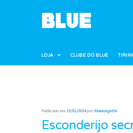
Pular
Pular
para
para
navegação
o
conteúdo
LOJA
CLUBE DO BLUE
TIRIN
Publicado em
15/01/2014
por
blueeosgatos
—
Esconderijo sec