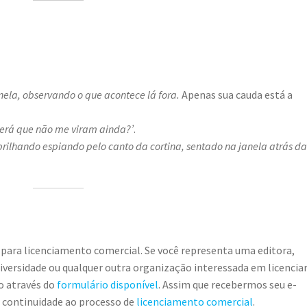
ela, observando o que acontece lá fora.
Apenas sua cauda está a
Será que não me viram ainda?’
.
 brilhando espiando pelo canto da cortina, sentado na janela atrás d
 para licenciamento comercial. Se você representa uma editora,
universidade ou qualquer outra organização interessada em licencia
o através do
formulário disponível
. Assim que recebermos seu e-
r continuidade ao processo de
licenciamento comercial
.