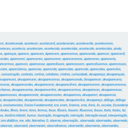
cem
,
Acontecendo
,
acontecer
,
acontecerá
,
aconteceram
,
acontecerão
,
acontecerem
,
onteceu
,
acontecia
,
aconteciam
,
acontecida
,
acontecidas
,
acontecido
,
acontecidos
,
ainda
,
os
,
apareças
,
aparece
,
apareceis
,
Aparecem
,
aparecemos
,
aparecendo
,
aparecer
,
aparecerá
,
cerdes
,
aparecerei
,
aparecereis
,
aparecerem
,
apareceremos
,
apareceres
,
apareceria
,
arecermos
,
apareces
,
aparecesse
,
aparecêsseis
,
aparecessem
,
aparecêssemos
,
aparecesses
,
eciam
,
aparecíamos
,
aparecias
,
aparecida
,
aparecidas
,
aparecido
,
aparecidos
,
aparecíeis
,
,
comunicação
,
contexto
,
cortina
,
cotidiano
,
criativo
,
curiosidade
,
desapareça
,
desapareçais
,
esapareceis
,
desaparecem
,
desaparecemos
,
desaparecendo
,
Desaparecer
,
desaparecera
,
receras
,
desaparecerdes
,
desaparecerei
,
desaparecêreis
,
desaparecerem
,
desapareceremos
,
eríamos
,
desaparecerias
,
desapareceríeis
,
desaparecermos
,
desapareces
,
desaparecesse
,
aparecesses
,
desapareceste
,
desaparecestes
,
desapareceu
,
desapareci
,
desaparecia
,
a
,
desaparecidas
,
desaparecido
,
desaparecidos
,
desaparecíeis
,
desapareço
,
diálogo
,
diálogo
o
,
ensinamentos
,
Ensino Fundamental
,
era
,
eram
,
éramos
,
eras
,
éreis
,
és
,
escolas
,
Esconderij
,
fordes
,
fôreis
,
forem
,
fores
,
formos
,
fosse
,
fôsseis
,
fossem
,
fôssemos
,
fosses
,
foste
,
fostes
,
fui
,
hos
,
história infantil
,
humor
,
ilustração
,
Imaginação
,
interação
,
interação visual
,
interpretação
,
Livro didático
,
me
,
não
,
Narrativa
,
O
,
observa
,
observação.
,
observada
,
observadas
,
observado
,
observar
,
observará
,
observaram
,
observáramos
,
observarão
,
observaras
,
observardes
,