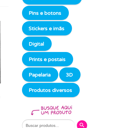
Pins e botons
Stickers e imãs
Digital
Prints e postais
Papelaria
3D
Produtos diversos
!
Search Button
Search
for: