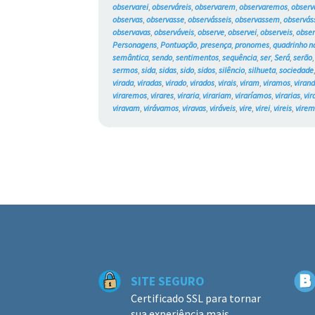
observarei
,
observáreis
,
observarem
,
observaremos
,
observ
observas
,
observasse
,
observásseis
,
observassem
,
observá
observavas
,
observáveis
,
observe
,
observei
,
observeis
,
obse
Personagens
,
Pontuação
,
presença
,
pronomes
,
quadrinho n
semântica
,
sendo
,
sentimentos
,
sequência
,
ser
,
Será
,
serão
sermos
,
sida
,
sidas
,
sido
,
sidos
,
silêncio
,
silhueta
,
sociedade
virada
,
viradas
,
virado
,
virados
,
virais
,
viram
,
viramos
,
viran
viraremos
,
virares
,
viraria
,
virariam
,
viraríamos
,
virarias
,
vir
viravam
,
virávamos
,
viravas
,
viráveis
,
vire
,
virei
,
vireis
,
vire
SITE SEGURO
Certificado SSL para tornar
sua experiência mais