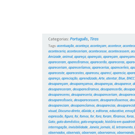
Categorias:
Português
,
Tiras
Tags:
acentuação
,
aconteça
,
aconteçam
,
acontece
,
aconte
aconteceria
,
aconteceriam
,
acontecesse
,
acontecessem
,
ac
Amizade
,
animal
,
apareça
,
apareçais
,
apareçam
,
apareçam
apareceram
,
aparecêramos
,
aparecerão
,
apareceras
,
apare
apareceriam
,
apareceríamos
,
aparecerias
,
apareceríeis
,
ap
apareceste
,
aparecestes
,
apareceu
,
apareci
,
aparecia
,
apar
apareço
,
apreciação
,
aprendizado
,
Arte
,
atentar
,
Blue
,
BNCC
desapareçam
,
desapareçamos
,
desapareças
,
desaparece
,
d
desapareceram
,
desaparecêramos
,
desaparecerão
,
desapa
desapareceres
,
desapareceria
,
desapareceriam
,
desaparec
desaparecêsseis
,
desaparecessem
,
desaparecêssemos
,
des
desapareciam
,
desaparecíamos
,
desaparecias
,
desaparecid
visual
,
Discurso direto
,
dúvida
,
e
,
editoras
,
educativo
,
emoçã
expressão
,
figura
,
foi
,
fomos
,
for
,
fora
,
foram
,
fôramos
,
foras
Gato
,
gato doméstico
,
gato engraçado
,
história em quadrin
interrogação
,
invisibilidade
,
Janela
,
jornais
,
lá
,
letramento
,
observados
,
observais
,
observam
,
observamos
,
observando