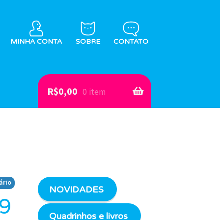
MINHA CONTA
SOBRE
CONTATO
R$
0,00
0 item
ário
NOVIDADES
#9
Quadrinhos e livros