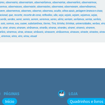
ares
,
observaria
,
observariam
,
observaríamos
,
observarias
,
observaríeis
,
observarmos
,
ssemos
,
observasses
,
observaste
,
observastes
,
observava
,
observavam
,
observávamos
,
rvem
,
observemos
,
observes
,
observo
,
observou
,
oculto
,
olhos azuis
,
pelagem branca e cinza
,
acional
,
que
,
recorte
,
recorte de cena
,
reflexões
,
são
,
seja
,
sejais
,
sejam
,
sejamos
,
sejas
,
,
serás
,
serdes
,
serei
,
sereis
,
serem
,
seremos
,
seres
,
séria
,
seriam
,
seríamos
,
serias
,
seríeis
,
,
sois
,
somos
,
sou
,
suave
,
substantivos
,
tierno
,
Tira
,
tirinha
,
tirinhas
,
universidades
,
verbos
,
vir
do
,
virar
,
virara
,
viraram
,
viráramos
,
virarão
,
viraras
,
virardes
,
virarei
,
virareis
,
virarem
,
aríeis
,
virarmos
,
viras
,
virasse
,
virásseis
,
virassem
,
virássemos
,
virasses
,
viraste
,
virastes
,
vira
m
,
viremos
,
vires
,
viro
,
virou
,
visual
PÁGINAS
LOJA
Início
Quadrinhos e livros