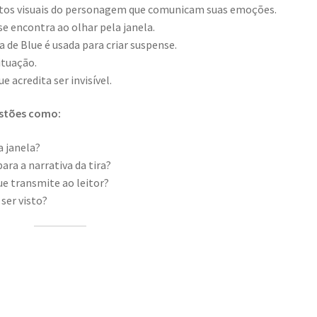
os visuais do personagem que comunicam suas emoções.
e encontra ao olhar pela janela.
 de Blue é usada para criar suspense.
ituação.
ue acredita ser invisível.
estões como:
a janela?
ara a narrativa da tira?
ue transmite ao leitor?
ser visto?