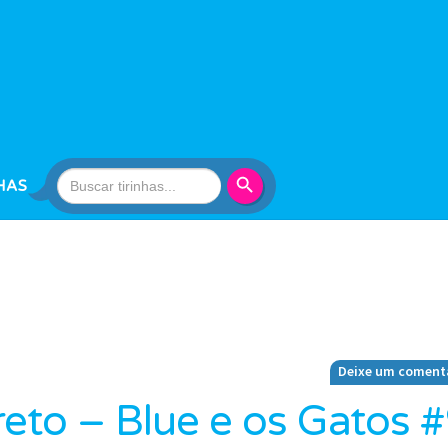
Search Button
Search
HAS
for:
Deixe um coment
reto – Blue e os Gatos 