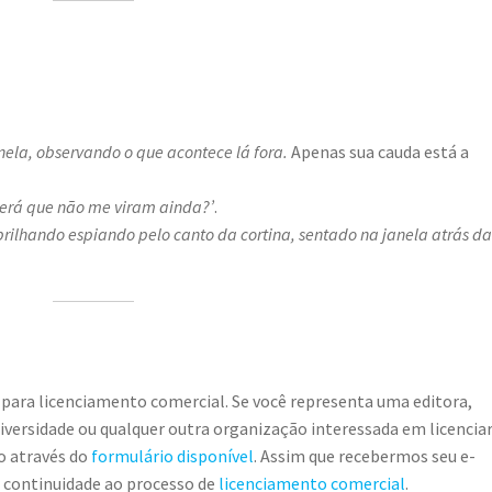
ela, observando o que acontece lá fora.
Apenas sua cauda está a
Será que não me viram ainda?’
.
 brilhando espiando pelo canto da cortina, sentado na janela atrás d
 para licenciamento comercial. Se você representa uma editora,
universidade ou qualquer outra organização interessada em licencia
o através do
formulário disponível
. Assim que recebermos seu e-
r continuidade ao processo de
licenciamento comercial
.