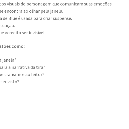
os visuais do personagem que comunicam suas emoções.
e encontra ao olhar pela janela.
 de Blue é usada para criar suspense.
ituação.
ue acredita ser invisível.
estões como:
a janela?
ara a narrativa da tira?
ue transmite ao leitor?
ser visto?