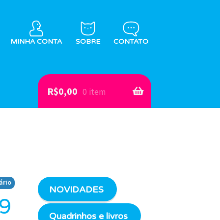
MINHA CONTA
SOBRE
CONTATO
R$
0,00
0 item
ário
NOVIDADES
#9
Quadrinhos e livros