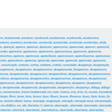
cem
,
Acontecendo
,
acontecer
,
acontecerá
,
aconteceram
,
acontecerão
,
acontecerem
,
onteceu
,
acontecia
,
aconteciam
,
acontecida
,
acontecidas
,
acontecido
,
acontecidos
,
ainda
,
os
,
apareças
,
aparece
,
apareceis
,
Aparecem
,
aparecemos
,
aparecendo
,
aparecer
,
aparecerá
,
cerdes
,
aparecerei
,
aparecereis
,
aparecerem
,
apareceremos
,
apareceres
,
apareceria
,
arecermos
,
apareces
,
aparecesse
,
aparecêsseis
,
aparecessem
,
aparecêssemos
,
aparecesses
,
eciam
,
aparecíamos
,
aparecias
,
aparecida
,
aparecidas
,
aparecido
,
aparecidos
,
aparecíeis
,
,
comunicação
,
contexto
,
cortina
,
cotidiano
,
criativo
,
curiosidade
,
desapareça
,
desapareçais
,
esapareceis
,
desaparecem
,
desaparecemos
,
desaparecendo
,
Desaparecer
,
desaparecera
,
receras
,
desaparecerdes
,
desaparecerei
,
desaparecêreis
,
desaparecerem
,
desapareceremos
,
eríamos
,
desaparecerias
,
desapareceríeis
,
desaparecermos
,
desapareces
,
desaparecesse
,
aparecesses
,
desapareceste
,
desaparecestes
,
desapareceu
,
desapareci
,
desaparecia
,
a
,
desaparecidas
,
desaparecido
,
desaparecidos
,
desaparecíeis
,
desapareço
,
diálogo
,
diálogo
o
,
ensinamentos
,
Ensino Fundamental
,
era
,
eram
,
éramos
,
eras
,
éreis
,
és
,
escolas
,
Esconderij
,
fordes
,
fôreis
,
forem
,
fores
,
formos
,
fosse
,
fôsseis
,
fossem
,
fôssemos
,
fosses
,
foste
,
fostes
,
fui
,
hos
,
história infantil
,
humor
,
ilustração
,
Imaginação
,
interação
,
interação visual
,
interpretação
,
Livro didático
,
me
,
não
,
Narrativa
,
O
,
observa
,
observação.
,
observada
,
observadas
,
observado
,
observar
,
observará
,
observaram
,
observáramos
,
observarão
,
observaras
,
observardes
,