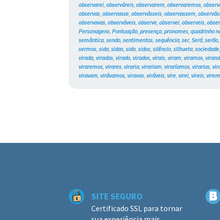
observarei
,
observáreis
,
observarem
,
observaremos
,
observ
observas
,
observasse
,
observásseis
,
observassem
,
observá
observavas
,
observáveis
,
observe
,
observei
,
observeis
,
obse
Personagens
,
Pontuação
,
presença
,
pronomes
,
quadrinho n
semântica
,
sendo
,
sentimentos
,
sequência
,
ser
,
Será
,
serão
sermos
,
sida
,
sidas
,
sido
,
sidos
,
silêncio
,
silhueta
,
sociedade
virada
,
viradas
,
virado
,
virados
,
virais
,
viram
,
viramos
,
viran
viraremos
,
virares
,
viraria
,
virariam
,
viraríamos
,
virarias
,
vir
viravam
,
virávamos
,
viravas
,
viráveis
,
vire
,
virei
,
vireis
,
vire
SITE SEGURO
Certificado SSL para tornar
sua experiência mais