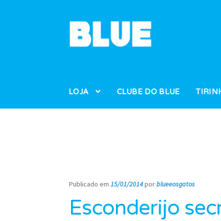
Pular
Pular
para
para
navegação
o
conteúdo
LOJA
CLUBE DO BLUE
TIRIN
Publicado em
15/01/2014
por
blueeosgatos
—
Esconderijo sec