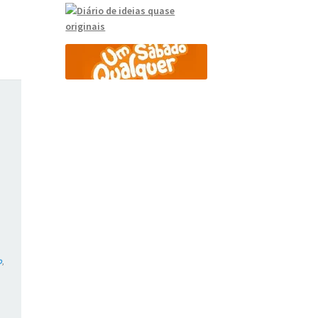
o
,
,