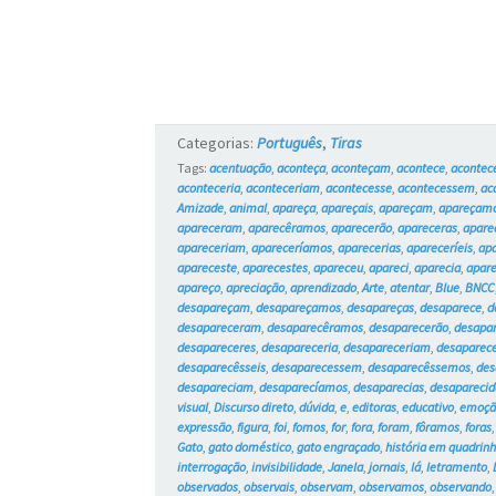
Categorias:
Português
,
Tiras
Tags:
acentuação
,
aconteça
,
aconteçam
,
acontece
,
aconte
aconteceria
,
aconteceriam
,
acontecesse
,
acontecessem
,
ac
Amizade
,
animal
,
apareça
,
apareçais
,
apareçam
,
apareçam
apareceram
,
aparecêramos
,
aparecerão
,
apareceras
,
apare
apareceriam
,
apareceríamos
,
aparecerias
,
apareceríeis
,
ap
apareceste
,
aparecestes
,
apareceu
,
apareci
,
aparecia
,
apar
apareço
,
apreciação
,
aprendizado
,
Arte
,
atentar
,
Blue
,
BNCC
desapareçam
,
desapareçamos
,
desapareças
,
desaparece
,
d
desapareceram
,
desaparecêramos
,
desaparecerão
,
desapa
desapareceres
,
desapareceria
,
desapareceriam
,
desaparec
desaparecêsseis
,
desaparecessem
,
desaparecêssemos
,
des
desapareciam
,
desaparecíamos
,
desaparecias
,
desaparecid
visual
,
Discurso direto
,
dúvida
,
e
,
editoras
,
educativo
,
emoçã
expressão
,
figura
,
foi
,
fomos
,
for
,
fora
,
foram
,
fôramos
,
foras
Gato
,
gato doméstico
,
gato engraçado
,
história em quadrin
interrogação
,
invisibilidade
,
Janela
,
jornais
,
lá
,
letramento
,
observados
,
observais
,
observam
,
observamos
,
observando