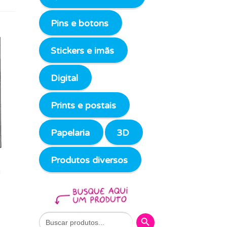
Pins e botons
Stickers e imãs
Digital
Prints e postais
Papelaria
3D
Produtos diversos
!
Search Button
Search
for: