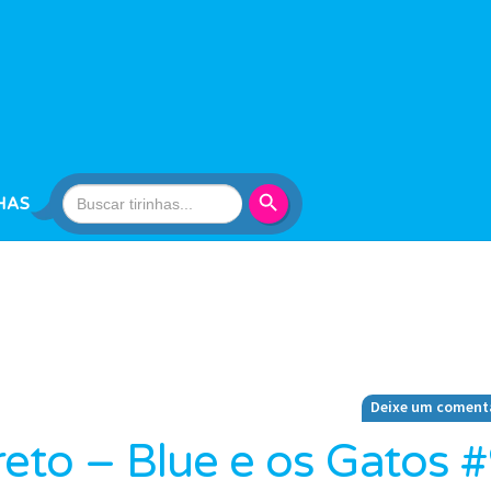
Search Button
Search
HAS
for:
Deixe um coment
reto – Blue e os Gatos 