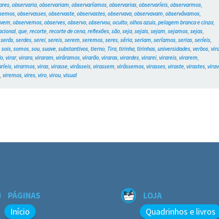
ares
,
observaria
,
observariam
,
observaríamos
,
observarias
,
observaríeis
,
observarmos
,
ssemos
,
observasses
,
observaste
,
observastes
,
observava
,
observavam
,
observávamos
,
rvem
,
observemos
,
observes
,
observo
,
observou
,
oculto
,
olhos azuis
,
pelagem branca e cinza
,
acional
,
que
,
recorte
,
recorte de cena
,
reflexões
,
são
,
seja
,
sejais
,
sejam
,
sejamos
,
sejas
,
,
serás
,
serdes
,
serei
,
sereis
,
serem
,
seremos
,
seres
,
séria
,
seriam
,
seríamos
,
serias
,
seríeis
,
,
sois
,
somos
,
sou
,
suave
,
substantivos
,
tierno
,
Tira
,
tirinha
,
tirinhas
,
universidades
,
verbos
,
vir
do
,
virar
,
virara
,
viraram
,
viráramos
,
virarão
,
viraras
,
virardes
,
virarei
,
virareis
,
virarem
,
aríeis
,
virarmos
,
viras
,
virasse
,
virásseis
,
virassem
,
virássemos
,
virasses
,
viraste
,
virastes
,
vira
m
,
viremos
,
vires
,
viro
,
virou
,
visual
PÁGINAS
LOJA
Início
Quadrinhos e livros