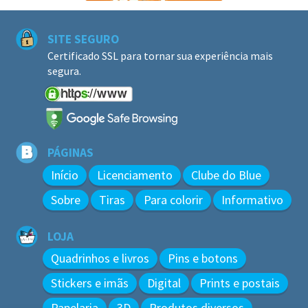
SITE SEGURO
Certificado SSL para tornar sua experiência mais
segura.
PÁGINAS
Início
Licenciamento
Clube do Blue
Sobre
Tiras
Para colorir
Informativo
LOJA
Quadrinhos e livros
Pins e botons
Stickers e imãs
Digital
Prints e postais
Papelaria
3D
Produtos diversos