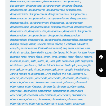
desapareceis
,
desaparecem
,
desaparecemos
,
desaparecendo
,
Desaparecer
,
desaparecera
,
desapareceram
,
desaparecêramos
,
desaparecerão
,
desapareceras
,
desaparecerdes
,
desaparecerei
,
desaparecêreis
,
desaparecerem
,
desapareceremos
,
desapareceres
,
desapareceria
,
desapareceriam
,
desapareceríamos
,
desaparecerias
,
desapareceríeis
,
desaparecermos
,
desapareces
,
desaparecesse
,
desaparecêsseis
,
desaparecessem
,
desaparecêssemos
,
desaparecesses
,
desapareceste
,
desaparecestes
,
desapareceu
,
desapareci
,
desaparecia
,
desapareciam
,
desaparecíamos
,
desaparecias
,
desaparecida
,
desaparecidas
,
desaparecido
,
desaparecidos
,
desaparecíeis
,
desapareço
,
diálogo
,
diálogo visual
,
Discurso direto
,
dúvida
,
e
,
editoras
,
educativo
,
emoção
,
ensinamentos
,
Ensino Fundamental
,
era
,
eram
,
éramos
,
eras
,
éreis
,
és
,
escolas
,
Esconderijo
,
expressão
,
figura
,
foi
,
fomos
,
for
,
fora
,
foram
,
fôramos
,
foras
,
fordes
,
fôreis
,
forem
,
fores
,
formos
,
fosse
,
fôsseis
,
fossem
,
fôssemos
,
fosses
,
foste
,
fostes
,
fui
,
Gato
,
gato doméstico
,
gato engraçado
,
história em quadrinhos
,
história infantil
,
humor
,
ilustração
,
Imaginação
,
interação
,
interação visual
,
interpretação
,
interrogação
,
invisibilidade
,
Janela
,
jornais
,
lá
,
letramento
,
Livro didático
,
me
,
não
,
Narrativa
,
O
,
observa
,
observação.
,
observada
,
observadas
,
observado
,
observados
,
observais
,
observam
,
observamos
,
observando
,
observar
,
observará
,
observaram
,
observáramos
,
observarão
,
observaras
,
observardes
,
observarei
,
observáreis
,
observarem
,
observaremos
,
observares
,
observaria
,
observariam
,
observaríamos
,
observarias
,
observaríeis
,
observarmos
,
observas
,
observasse
,
observásseis
,
observassem
,
observássemos
,
observasses
,
observaste
,
observastes
,
observava
,