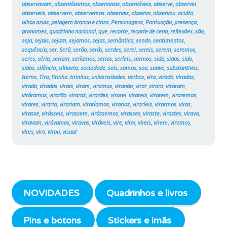
observavam
,
observávamos
,
observavas
,
observáveis
,
observe
,
observei
,
observeis
,
observem
,
observemos
,
observes
,
observo
,
observou
,
oculto
,
olhos azuis
,
pelagem branca e cinza
,
Personagens
,
Pontuação
,
presença
,
pronomes
,
quadrinho nacional
,
que
,
recorte
,
recorte de cena
,
reflexões
,
são
,
seja
,
sejais
,
sejam
,
sejamos
,
sejas
,
semântica
,
sendo
,
sentimentos
,
sequência
,
ser
,
Será
,
serão
,
serás
,
serdes
,
serei
,
sereis
,
serem
,
seremos
,
seres
,
séria
,
seriam
,
seríamos
,
serias
,
seríeis
,
sermos
,
sida
,
sidas
,
sido
,
sidos
,
silêncio
,
silhueta
,
sociedade
,
sois
,
somos
,
sou
,
suave
,
substantivos
,
tierno
,
Tira
,
tirinha
,
tirinhas
,
universidades
,
verbos
,
vira
,
virada
,
viradas
,
virado
,
virados
,
virais
,
viram
,
viramos
,
virando
,
virar
,
virara
,
viraram
,
viráramos
,
virarão
,
viraras
,
virardes
,
virarei
,
virareis
,
virarem
,
viraremos
,
virares
,
viraria
,
virariam
,
viraríamos
,
virarias
,
viraríeis
,
virarmos
,
viras
,
virasse
,
virásseis
,
virassem
,
virássemos
,
virasses
,
viraste
,
virastes
,
virava
,
viravam
,
virávamos
,
viravas
,
viráveis
,
vire
,
virei
,
vireis
,
virem
,
viremos
,
vires
,
viro
,
virou
,
visual
NOVIDADES
Quadrinhos e livros
Pins e botons
Stickers e imãs