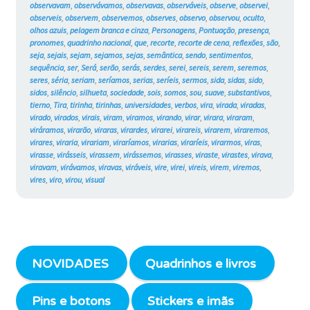
observavam
,
observávamos
,
observavas
,
observáveis
,
observe
,
observei
,
observeis
,
observem
,
observemos
,
observes
,
observo
,
observou
,
oculto
,
olhos azuis
,
pelagem branca e cinza
,
Personagens
,
Pontuação
,
presença
,
pronomes
,
quadrinho nacional
,
que
,
recorte
,
recorte de cena
,
reflexões
,
são
,
seja
,
sejais
,
sejam
,
sejamos
,
sejas
,
semântica
,
sendo
,
sentimentos
,
sequência
,
ser
,
Será
,
serão
,
serás
,
serdes
,
serei
,
sereis
,
serem
,
seremos
,
seres
,
séria
,
seriam
,
seríamos
,
serias
,
seríeis
,
sermos
,
sida
,
sidas
,
sido
,
sidos
,
silêncio
,
silhueta
,
sociedade
,
sois
,
somos
,
sou
,
suave
,
substantivos
,
tierno
,
Tira
,
tirinha
,
tirinhas
,
universidades
,
verbos
,
vira
,
virada
,
viradas
,
virado
,
virados
,
virais
,
viram
,
viramos
,
virando
,
virar
,
virara
,
viraram
,
viráramos
,
virarão
,
viraras
,
virardes
,
virarei
,
virareis
,
virarem
,
viraremos
,
virares
,
viraria
,
virariam
,
viraríamos
,
virarias
,
viraríeis
,
virarmos
,
viras
,
virasse
,
virásseis
,
virassem
,
virássemos
,
virasses
,
viraste
,
virastes
,
virava
,
viravam
,
virávamos
,
viravas
,
viráveis
,
vire
,
virei
,
vireis
,
virem
,
viremos
,
vires
,
viro
,
virou
,
visual
NOVIDADES
Quadrinhos e livros
Pins e botons
Stickers e imãs