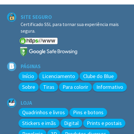
SITE SEGURO
Certificado SSL para tornar sua experiência mais
segura.
PÁGINAS
Início
Licenciamento
Clube do Blue
Sobre
Tiras
Para colorir
Informativo
LOJA
Quadrinhos e livros
Pins e botons
Stickers e imãs
Digital
Prints e postais
Papelaria
3D
Produtos diversos