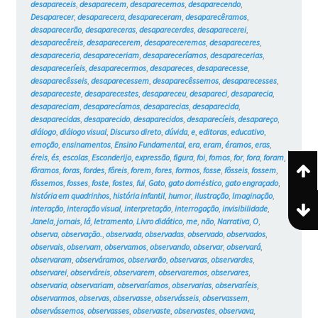
desapareceis
,
desaparecem
,
desaparecemos
,
desaparecendo
,
Desaparecer
,
desaparecera
,
desapareceram
,
desaparecêramos
,
desaparecerão
,
desapareceras
,
desaparecerdes
,
desaparecerei
,
desaparecêreis
,
desaparecerem
,
desapareceremos
,
desapareceres
,
desapareceria
,
desapareceriam
,
desapareceríamos
,
desaparecerias
,
desapareceríeis
,
desaparecermos
,
desapareces
,
desaparecesse
,
desaparecêsseis
,
desaparecessem
,
desaparecêssemos
,
desaparecesses
,
desapareceste
,
desaparecestes
,
desapareceu
,
desapareci
,
desaparecia
,
desapareciam
,
desaparecíamos
,
desaparecias
,
desaparecida
,
desaparecidas
,
desaparecido
,
desaparecidos
,
desaparecíeis
,
desapareço
,
diálogo
,
diálogo visual
,
Discurso direto
,
dúvida
,
e
,
editoras
,
educativo
,
emoção
,
ensinamentos
,
Ensino Fundamental
,
era
,
eram
,
éramos
,
eras
,
éreis
,
és
,
escolas
,
Esconderijo
,
expressão
,
figura
,
foi
,
fomos
,
for
,
fora
,
foram
,
fôramos
,
foras
,
fordes
,
fôreis
,
forem
,
fores
,
formos
,
fosse
,
fôsseis
,
fossem
,
fôssemos
,
fosses
,
foste
,
fostes
,
fui
,
Gato
,
gato doméstico
,
gato engraçado
,
história em quadrinhos
,
história infantil
,
humor
,
ilustração
,
Imaginação
,
interação
,
interação visual
,
interpretação
,
interrogação
,
invisibilidade
,
Janela
,
jornais
,
lá
,
letramento
,
Livro didático
,
me
,
não
,
Narrativa
,
O
,
observa
,
observação.
,
observada
,
observadas
,
observado
,
observados
,
observais
,
observam
,
observamos
,
observando
,
observar
,
observará
,
observaram
,
observáramos
,
observarão
,
observaras
,
observardes
,
observarei
,
observáreis
,
observarem
,
observaremos
,
observares
,
observaria
,
observariam
,
observaríamos
,
observarias
,
observaríeis
,
observarmos
,
observas
,
observasse
,
observásseis
,
observassem
,
observássemos
,
observasses
,
observaste
,
observastes
,
observava
,