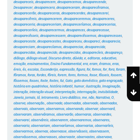
desapareceis
,
desaparecem
,
desaparecemos
,
desaparecendo
,
Desaparecer
,
desaparecera
,
desapareceram
,
desaparecêramos
,
desaparecerão
,
desapareceras
,
desaparecerdes
,
desaparecerei
,
desaparecêreis
,
desaparecerem
,
desapareceremos
,
desapareceres
,
desapareceria
,
desapareceriam
,
desapareceríamos
,
desaparecerias
,
desapareceríeis
,
desaparecermos
,
desapareces
,
desaparecesse
,
desaparecêsseis
,
desaparecessem
,
desaparecêssemos
,
desaparecesses
,
desapareceste
,
desaparecestes
,
desapareceu
,
desapareci
,
desaparecia
,
desapareciam
,
desaparecíamos
,
desaparecias
,
desaparecida
,
desaparecidas
,
desaparecido
,
desaparecidos
,
desaparecíeis
,
desapareço
,
diálogo
,
diálogo visual
,
Discurso direto
,
dúvida
,
e
,
editoras
,
educativo
,
emoção
,
ensinamentos
,
Ensino Fundamental
,
era
,
eram
,
éramos
,
eras
,
éreis
,
és
,
escolas
,
Esconderijo
,
expressão
,
figura
,
foi
,
fomos
,
for
,
fora
,
foram
,
fôramos
,
foras
,
fordes
,
fôreis
,
forem
,
fores
,
formos
,
fosse
,
fôsseis
,
fossem
,
fôssemos
,
fosses
,
foste
,
fostes
,
fui
,
Gato
,
gato doméstico
,
gato engraçado
,
história em quadrinhos
,
história infantil
,
humor
,
ilustração
,
Imaginação
,
interação
,
interação visual
,
interpretação
,
interrogação
,
invisibilidade
,
Janela
,
jornais
,
lá
,
letramento
,
Livro didático
,
me
,
não
,
Narrativa
,
O
,
observa
,
observação.
,
observada
,
observadas
,
observado
,
observados
,
observais
,
observam
,
observamos
,
observando
,
observar
,
observará
,
observaram
,
observáramos
,
observarão
,
observaras
,
observardes
,
observarei
,
observáreis
,
observarem
,
observaremos
,
observares
,
observaria
,
observariam
,
observaríamos
,
observarias
,
observaríeis
,
observarmos
,
observas
,
observasse
,
observásseis
,
observassem
,
observássemos
,
observasses
,
observaste
,
observastes
,
observava
,