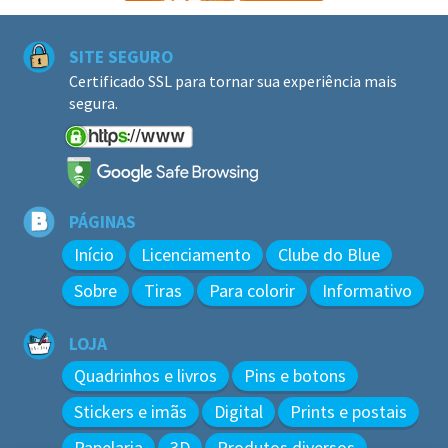
SITE SEGURO
Certificado SSL para tornar sua experiência mais
segura.
PÁGINAS
Início
Licenciamento
Clube do Blue
Sobre
Tiras
Para colorir
Informativo
LOJA
Quadrinhos e livros
Pins e botons
Stickers e imãs
Digital
Prints e postais
Papelaria
3D
Produtos diversos