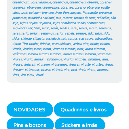
observavam
,
observávamos
,
observavas
,
observáveis
,
observe
,
observei
,
observeis
,
observem
,
observemos
,
observes
,
observo
,
observou
,
oculto
,
olhos azuis
,
pelagem branca e cinza
,
Personagens
,
Pontuação
,
presença
,
pronomes
,
quadrinho nacional
,
que
,
recorte
,
recorte de cena
,
reflexões
,
são
,
seja
,
sejais
,
sejam
,
sejamos
,
sejas
,
semântica
,
sendo
,
sentimentos
,
sequência
,
ser
,
Será
,
serão
,
serás
,
serdes
,
serei
,
sereis
,
serem
,
seremos
,
seres
,
séria
,
seriam
,
seríamos
,
serias
,
seríeis
,
sermos
,
sida
,
sidas
,
sido
,
sidos
,
silêncio
,
silhueta
,
sociedade
,
sois
,
somos
,
sou
,
suave
,
substantivos
,
tierno
,
Tira
,
tirinha
,
tirinhas
,
universidades
,
verbos
,
vira
,
virada
,
viradas
,
virado
,
virados
,
virais
,
viram
,
viramos
,
virando
,
virar
,
virara
,
viraram
,
viráramos
,
virarão
,
viraras
,
virardes
,
virarei
,
virareis
,
virarem
,
viraremos
,
virares
,
viraria
,
virariam
,
viraríamos
,
virarias
,
viraríeis
,
virarmos
,
viras
,
virasse
,
virásseis
,
virassem
,
virássemos
,
virasses
,
viraste
,
virastes
,
virava
,
viravam
,
virávamos
,
viravas
,
viráveis
,
vire
,
virei
,
vireis
,
virem
,
viremos
,
vires
,
viro
,
virou
,
visual
NOVIDADES
Quadrinhos e livros
Pins e botons
Stickers e imãs