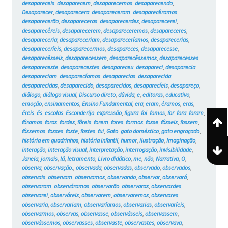
desapareceis
,
desaparecem
,
desaparecemos
,
desaparecendo
,
Desaparecer
,
desaparecera
,
desapareceram
,
desaparecêramos
,
desaparecerão
,
desapareceras
,
desaparecerdes
,
desaparecerei
,
desaparecêreis
,
desaparecerem
,
desapareceremos
,
desapareceres
,
desapareceria
,
desapareceriam
,
desapareceríamos
,
desaparecerias
,
desapareceríeis
,
desaparecermos
,
desapareces
,
desaparecesse
,
desaparecêsseis
,
desaparecessem
,
desaparecêssemos
,
desaparecesses
,
desapareceste
,
desaparecestes
,
desapareceu
,
desapareci
,
desaparecia
,
desapareciam
,
desaparecíamos
,
desaparecias
,
desaparecida
,
desaparecidas
,
desaparecido
,
desaparecidos
,
desaparecíeis
,
desapareço
,
diálogo
,
diálogo visual
,
Discurso direto
,
dúvida
,
e
,
editoras
,
educativo
,
emoção
,
ensinamentos
,
Ensino Fundamental
,
era
,
eram
,
éramos
,
eras
,
éreis
,
és
,
escolas
,
Esconderijo
,
expressão
,
figura
,
foi
,
fomos
,
for
,
fora
,
foram
,
fôramos
,
foras
,
fordes
,
fôreis
,
forem
,
fores
,
formos
,
fosse
,
fôsseis
,
fossem
,
fôssemos
,
fosses
,
foste
,
fostes
,
fui
,
Gato
,
gato doméstico
,
gato engraçado
,
história em quadrinhos
,
história infantil
,
humor
,
ilustração
,
Imaginação
,
interação
,
interação visual
,
interpretação
,
interrogação
,
invisibilidade
,
Janela
,
jornais
,
lá
,
letramento
,
Livro didático
,
me
,
não
,
Narrativa
,
O
,
observa
,
observação.
,
observada
,
observadas
,
observado
,
observados
,
observais
,
observam
,
observamos
,
observando
,
observar
,
observará
,
observaram
,
observáramos
,
observarão
,
observaras
,
observardes
,
observarei
,
observáreis
,
observarem
,
observaremos
,
observares
,
observaria
,
observariam
,
observaríamos
,
observarias
,
observaríeis
,
observarmos
,
observas
,
observasse
,
observásseis
,
observassem
,
observássemos
,
observasses
,
observaste
,
observastes
,
observava
,