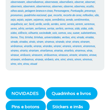
observavam
,
observávamos
,
observavas
,
observáveis
,
observe
,
observei
,
observeis
,
observem
,
observemos
,
observes
,
observo
,
observou
,
oculto
,
olhos azuis
,
pelagem branca e cinza
,
Personagens
,
Pontuação
,
presença
,
pronomes
,
quadrinho nacional
,
que
,
recorte
,
recorte de cena
,
reflexões
,
são
,
seja
,
sejais
,
sejam
,
sejamos
,
sejas
,
semântica
,
sendo
,
sentimentos
,
sequência
,
ser
,
Será
,
serão
,
serás
,
serdes
,
serei
,
sereis
,
serem
,
seremos
,
seres
,
séria
,
seriam
,
seríamos
,
serias
,
seríeis
,
sermos
,
sida
,
sidas
,
sido
,
sidos
,
silêncio
,
silhueta
,
sociedade
,
sois
,
somos
,
sou
,
suave
,
substantivos
,
tierno
,
Tira
,
tirinha
,
tirinhas
,
universidades
,
verbos
,
vira
,
virada
,
viradas
,
virado
,
virados
,
virais
,
viram
,
viramos
,
virando
,
virar
,
virara
,
viraram
,
viráramos
,
virarão
,
viraras
,
virardes
,
virarei
,
virareis
,
virarem
,
viraremos
,
virares
,
viraria
,
virariam
,
viraríamos
,
virarias
,
viraríeis
,
virarmos
,
viras
,
virasse
,
virásseis
,
virassem
,
virássemos
,
virasses
,
viraste
,
virastes
,
virava
,
viravam
,
virávamos
,
viravas
,
viráveis
,
vire
,
virei
,
vireis
,
virem
,
viremos
,
vires
,
viro
,
virou
,
visual
NOVIDADES
Quadrinhos e livros
Pins e botons
Stickers e imãs