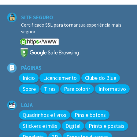
SITE SEGURO
Certificado SSL para tornar sua experiência mais
segura.
PÁGINAS
Início
Licenciamento
Clube do Blue
Sobre
Tiras
Para colorir
Informativo
LOJA
Quadrinhos e livros
Pins e botons
Stickers e imãs
Digital
Prints e postais
Papelaria
3D
Produtos diversos