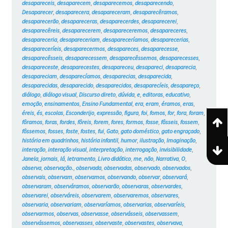
desapareceis
,
desaparecem
,
desaparecemos
,
desaparecendo
,
Desaparecer
,
desaparecera
,
desapareceram
,
desaparecêramos
,
desaparecerão
,
desapareceras
,
desaparecerdes
,
desaparecerei
,
desaparecêreis
,
desaparecerem
,
desapareceremos
,
desapareceres
,
desapareceria
,
desapareceriam
,
desapareceríamos
,
desaparecerias
,
desapareceríeis
,
desaparecermos
,
desapareces
,
desaparecesse
,
desaparecêsseis
,
desaparecessem
,
desaparecêssemos
,
desaparecesses
,
desapareceste
,
desaparecestes
,
desapareceu
,
desapareci
,
desaparecia
,
desapareciam
,
desaparecíamos
,
desaparecias
,
desaparecida
,
desaparecidas
,
desaparecido
,
desaparecidos
,
desaparecíeis
,
desapareço
,
diálogo
,
diálogo visual
,
Discurso direto
,
dúvida
,
e
,
editoras
,
educativo
,
emoção
,
ensinamentos
,
Ensino Fundamental
,
era
,
eram
,
éramos
,
eras
,
éreis
,
és
,
escolas
,
Esconderijo
,
expressão
,
figura
,
foi
,
fomos
,
for
,
fora
,
foram
,
fôramos
,
foras
,
fordes
,
fôreis
,
forem
,
fores
,
formos
,
fosse
,
fôsseis
,
fossem
,
fôssemos
,
fosses
,
foste
,
fostes
,
fui
,
Gato
,
gato doméstico
,
gato engraçado
,
história em quadrinhos
,
história infantil
,
humor
,
ilustração
,
Imaginação
,
interação
,
interação visual
,
interpretação
,
interrogação
,
invisibilidade
,
Janela
,
jornais
,
lá
,
letramento
,
Livro didático
,
me
,
não
,
Narrativa
,
O
,
observa
,
observação.
,
observada
,
observadas
,
observado
,
observados
,
observais
,
observam
,
observamos
,
observando
,
observar
,
observará
,
observaram
,
observáramos
,
observarão
,
observaras
,
observardes
,
observarei
,
observáreis
,
observarem
,
observaremos
,
observares
,
observaria
,
observariam
,
observaríamos
,
observarias
,
observaríeis
,
observarmos
,
observas
,
observasse
,
observásseis
,
observassem
,
observássemos
,
observasses
,
observaste
,
observastes
,
observava
,