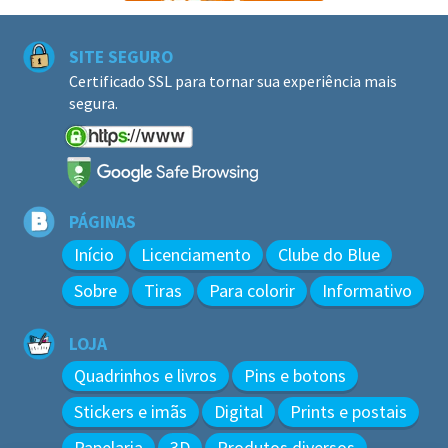
SITE SEGURO
Certificado SSL para tornar sua experiência mais
segura.
PÁGINAS
Início
Licenciamento
Clube do Blue
Sobre
Tiras
Para colorir
Informativo
LOJA
Quadrinhos e livros
Pins e botons
Stickers e imãs
Digital
Prints e postais
Papelaria
3D
Produtos diversos