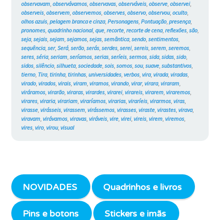
observavam
,
observávamos
,
observavas
,
observáveis
,
observe
,
observei
,
observeis
,
observem
,
observemos
,
observes
,
observo
,
observou
,
oculto
,
olhos azuis
,
pelagem branca e cinza
,
Personagens
,
Pontuação
,
presença
,
pronomes
,
quadrinho nacional
,
que
,
recorte
,
recorte de cena
,
reflexões
,
são
,
seja
,
sejais
,
sejam
,
sejamos
,
sejas
,
semântica
,
sendo
,
sentimentos
,
sequência
,
ser
,
Será
,
serão
,
serás
,
serdes
,
serei
,
sereis
,
serem
,
seremos
,
seres
,
séria
,
seriam
,
seríamos
,
serias
,
seríeis
,
sermos
,
sida
,
sidas
,
sido
,
sidos
,
silêncio
,
silhueta
,
sociedade
,
sois
,
somos
,
sou
,
suave
,
substantivos
,
tierno
,
Tira
,
tirinha
,
tirinhas
,
universidades
,
verbos
,
vira
,
virada
,
viradas
,
virado
,
virados
,
virais
,
viram
,
viramos
,
virando
,
virar
,
virara
,
viraram
,
viráramos
,
virarão
,
viraras
,
virardes
,
virarei
,
virareis
,
virarem
,
viraremos
,
virares
,
viraria
,
virariam
,
viraríamos
,
virarias
,
viraríeis
,
virarmos
,
viras
,
virasse
,
virásseis
,
virassem
,
virássemos
,
virasses
,
viraste
,
virastes
,
virava
,
viravam
,
virávamos
,
viravas
,
viráveis
,
vire
,
virei
,
vireis
,
virem
,
viremos
,
vires
,
viro
,
virou
,
visual
NOVIDADES
Quadrinhos e livros
Pins e botons
Stickers e imãs