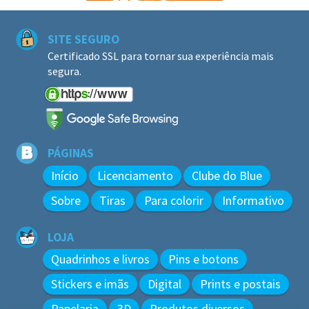
SITE SEGURO
Certificado SSL para tornar sua experiência mais
segura.
PÁGINAS
Início
Licenciamento
Clube do Blue
Sobre
Tiras
Para colorir
Informativo
LOJA
Quadrinhos e livros
Pins e botons
Stickers e imãs
Digital
Prints e postais
Papelaria
3D
Produtos diversos