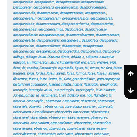
desapareceis
,
desaparecem
,
desaparecemos
,
desaparecendo
,
Desaparecer
,
desaparecera
,
desapareceram
,
desaparecêramos
,
desaparecerão
,
desapareceras
,
desaparecerdes
,
desaparecerei
,
desaparecêreis
,
desaparecerem
,
desapareceremos
,
desapareceres
,
desapareceria
,
desapareceriam
,
desapareceríamos
,
desaparecerias
,
desapareceríeis
,
desaparecermos
,
desapareces
,
desaparecesse
,
desaparecêsseis
,
desaparecessem
,
desaparecêssemos
,
desaparecesses
,
desapareceste
,
desaparecestes
,
desapareceu
,
desapareci
,
desaparecia
,
desapareciam
,
desaparecíamos
,
desaparecias
,
desaparecida
,
desaparecidas
,
desaparecido
,
desaparecidos
,
desaparecíeis
,
desapareço
,
diálogo
,
diálogo visual
,
Discurso direto
,
dúvida
,
e
,
editoras
,
educativo
,
emoção
,
ensinamentos
,
Ensino Fundamental
,
era
,
eram
,
éramos
,
eras
,
éreis
,
és
,
escolas
,
Esconderijo
,
expressão
,
figura
,
foi
,
fomos
,
for
,
fora
,
foram
,
fôramos
,
foras
,
fordes
,
fôreis
,
forem
,
fores
,
formos
,
fosse
,
fôsseis
,
fossem
,
fôssemos
,
fosses
,
foste
,
fostes
,
fui
,
Gato
,
gato doméstico
,
gato engraçado
,
história em quadrinhos
,
história infantil
,
humor
,
ilustração
,
Imaginação
,
interação
,
interação visual
,
interpretação
,
interrogação
,
invisibilidade
,
Janela
,
jornais
,
lá
,
letramento
,
Livro didático
,
me
,
não
,
Narrativa
,
O
,
observa
,
observação.
,
observada
,
observadas
,
observado
,
observados
,
observais
,
observam
,
observamos
,
observando
,
observar
,
observará
,
observaram
,
observáramos
,
observarão
,
observaras
,
observardes
,
observarei
,
observáreis
,
observarem
,
observaremos
,
observares
,
observaria
,
observariam
,
observaríamos
,
observarias
,
observaríeis
,
observarmos
,
observas
,
observasse
,
observásseis
,
observassem
,
observássemos
,
observasses
,
observaste
,
observastes
,
observava
,