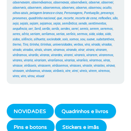
observavam
,
observávamos
,
observavas
,
observáveis
,
observe
,
observei
,
observeis
,
observem
,
observemos
,
observes
,
observo
,
observou
,
oculto
,
olhos azuis
,
pelagem branca e cinza
,
Personagens
,
Pontuação
,
presença
,
pronomes
,
quadrinho nacional
,
que
,
recorte
,
recorte de cena
,
reflexões
,
são
,
seja
,
sejais
,
sejam
,
sejamos
,
sejas
,
semântica
,
sendo
,
sentimentos
,
sequência
,
ser
,
Será
,
serão
,
serás
,
serdes
,
serei
,
sereis
,
serem
,
seremos
,
seres
,
séria
,
seriam
,
seríamos
,
serias
,
seríeis
,
sermos
,
sida
,
sidas
,
sido
,
sidos
,
silêncio
,
silhueta
,
sociedade
,
sois
,
somos
,
sou
,
suave
,
substantivos
,
tierno
,
Tira
,
tirinha
,
tirinhas
,
universidades
,
verbos
,
vira
,
virada
,
viradas
,
virado
,
virados
,
virais
,
viram
,
viramos
,
virando
,
virar
,
virara
,
viraram
,
viráramos
,
virarão
,
viraras
,
virardes
,
virarei
,
virareis
,
virarem
,
viraremos
,
virares
,
viraria
,
virariam
,
viraríamos
,
virarias
,
viraríeis
,
virarmos
,
viras
,
virasse
,
virásseis
,
virassem
,
virássemos
,
virasses
,
viraste
,
virastes
,
virava
,
viravam
,
virávamos
,
viravas
,
viráveis
,
vire
,
virei
,
vireis
,
virem
,
viremos
,
vires
,
viro
,
virou
,
visual
NOVIDADES
Quadrinhos e livros
Pins e botons
Stickers e imãs