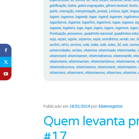
gatificação
,
Gatos
,
gatos engraçados
,
gênero textual
,
Gosto
parte
,
interação
,
interpretação
,
jornais
,
Leitura
,
light
,
lingu
logam
,
logamos
,
logando
,
logar
,
logará
,
logaram
,
logáramo
logaríamos
,
logarias
,
logaríeis
,
logarmos
,
logas
,
logasse
,
lo
logavas
,
logáveis
,
loge
,
logei
,
logeis
,
logem
,
logemos
,
loges
Pontuação
,
pronomes
,
quadrinho nacional
,
quadrinhos educ
seja
,
sejais
,
sejam
,
sejamos
,
sejas
,
semântica
,
sendo
,
ser
,
S
seríeis
,
sério
,
sermos
,
sida
,
sidas
,
sido
,
sidos
,
Só
,
sois
,
somo
universidades
,
verbos
,
vitamina
,
vitaminada
,
vitaminadas
,
v
vitaminará
,
vitaminaram
,
vitamináramos
,
vitaminarão
,
vit
vitaminaria
,
vitaminariam
,
vitaminaríamos
,
vitaminarias
,
v
vitaminássemos
,
vitaminasses
,
vitaminaste
,
vitaminastes
,
vitamineis
,
vitaminem
,
vitaminemos
,
vitamines
,
vitamino
,
Publicado em
16/01/2014
por
blueeosgatos
—
Quem levanta pr
#17