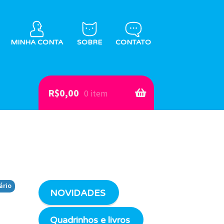
MINHA CONTA
SOBRE
CONTATO
R$
0,00
0 item
ário
NOVIDADES
Quadrinhos e livros