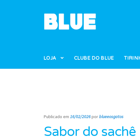
Pular
Pular
para
para
navegação
o
conteúdo
LOJA
CLUBE DO BLUE
TIRIN
Publicado em
16/02/2026
por
blueeosgatos
—
Sabor do sachê 