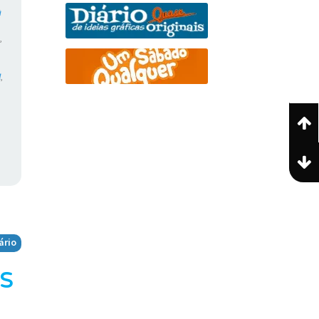
à
m
,
l
,
,
ário
s