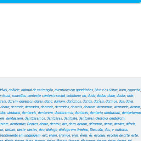
do
sachê
–
Blue
e
os
Gatos
#761
dável
,
análise
,
animal de estimação
,
aventuras em quadrinhos
,
Blue e os Gatos
,
bom
,
capucho
 visual
,
conexões
,
contexto
,
contexto social
,
cotidiano
,
da
,
dada
,
dadas
,
dado
,
dados
,
dais
,
reis
,
darem
,
daremos
,
dares
,
daria
,
dariam
,
daríamos
,
darias
,
daríeis
,
darmos
,
das
,
dava
,
,
denta
,
dentada
,
dentadas
,
dentado
,
dentados
,
dentais
,
dentam
,
dentamos
,
dentando
,
dentar
rdes
,
dentarei
,
dentareis
,
dentarem
,
dentaremos
,
dentares
,
dentaria
,
dentariam
,
dentaríamo
eis
,
dentassem
,
dentássemos
,
dentasses
,
dentaste
,
dentastes
,
dentava
,
dentavam
,
entem
,
dentemos
,
Dentes
,
dento
,
dentou
,
der
,
dera
,
deram
,
déramos
,
deras
,
derdes
,
déreis
,
os
,
desses
,
deste
,
destes
,
deu
,
diálogo
,
diálogo em tirinhas
,
Diversão
,
dou
,
e
,
editoras
,
tendimento em linguagem
,
era
,
eram
,
éramos
,
eras
,
éreis
,
és
,
escolas
,
escolas de arte
,
este
,
des
,
fôreis
,
forem
,
fores
,
formos
,
fosse
,
fôsseis
,
fossem
,
fôssemos
,
fosses
,
foste
,
fostes
,
fui
,