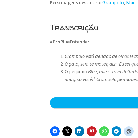
Personagens desta tira:
Grampolo
,
Blue
Transcrição
#ProBlueEntender
Grampolo está deitado de olhos fec
O gato, sem se mover, diz: ‘Eu sei qu
O pequeno
Blue, que estava deitado
imagina você!’
.
Grampolo permanece 