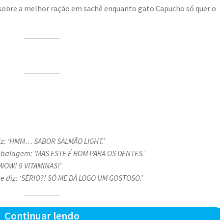
 sobre a melhor ração em sachê enquanto gato Capucho só quer o
diz: ‘HMM… SABOR SALMÃO LIGHT.’
embalagem: ‘MAS ESTE É BOM PARA OS DENTES.’
WOW! 9 VITAMINAS!’
e diz: ‘SÉRIO?! SÓ ME DÁ LOGO UM GOSTOSO.’
Sabor
Continuar lendo