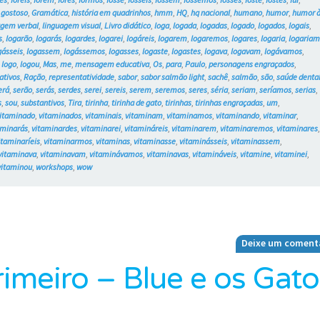
,
gostoso
,
Gramática
,
história em quadrinhos
,
hmm
,
HQ
,
hq nacional
,
humano
,
humor
,
humor 
agem verbal
,
linguagem visual
,
Livro didático
,
loga
,
logada
,
logadas
,
logado
,
logados
,
logais
,
s
,
logarão
,
logarás
,
logardes
,
logarei
,
logáreis
,
logarem
,
logaremos
,
logares
,
logaria
,
logaria
gásseis
,
logassem
,
logássemos
,
logasses
,
logaste
,
logastes
,
logava
,
logavam
,
logávamos
,
,
logo
,
logou
,
Mas
,
me
,
mensagem educativa
,
Os
,
para
,
Paulo
,
personagens engraçados
,
ativos
,
Ração
,
representatividade
,
sabor
,
sabor salmão light
,
sachê
,
salmão
,
são
,
saúde denta
erá
,
serão
,
serás
,
serdes
,
serei
,
sereis
,
serem
,
seremos
,
seres
,
séria
,
seriam
,
seríamos
,
serias
,
s
,
sou
,
substantivos
,
Tira
,
tirinha
,
tirinha de gato
,
tirinhas
,
tirinhas engraçadas
,
um
,
itaminado
,
vitaminados
,
vitaminais
,
vitaminam
,
vitaminamos
,
vitaminando
,
vitaminar
,
aminarás
,
vitaminardes
,
vitaminarei
,
vitamináreis
,
vitaminarem
,
vitaminaremos
,
vitaminares
itaminaríeis
,
vitaminarmos
,
vitaminas
,
vitaminasse
,
vitaminásseis
,
vitaminassem
,
vitaminava
,
vitaminavam
,
vitaminávamos
,
vitaminavas
,
vitamináveis
,
vitamine
,
vitaminei
,
vitaminou
,
workshops
,
wow
Deixe um coment
imeiro – Blue e os Gato