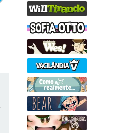
,
,
s
,