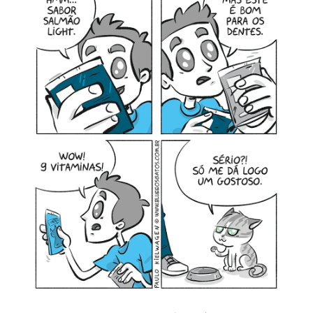
MINHA CONTA
CARRINHO
Search Button
Search
for: