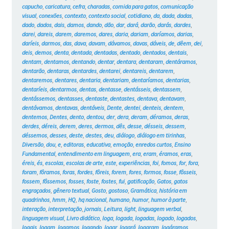
capucho
,
caricatura
,
cefra
,
charadas
,
comida para gatos
,
comunicação
visual
,
conexões
,
contexto
,
contexto social
,
cotidiano
,
da
,
dada
,
dadas
,
dado
,
dados
,
dais
,
damos
,
dando
,
dão
,
dar
,
dará
,
darão
,
darás
,
dardes
,
darei
,
dareis
,
darem
,
daremos
,
dares
,
daria
,
dariam
,
daríamos
,
darias
,
daríeis
,
darmos
,
das
,
dava
,
davam
,
dávamos
,
davas
,
dáveis
,
de
,
dêem
,
dei
,
deis
,
demos
,
denta
,
dentada
,
dentadas
,
dentado
,
dentados
,
dentais
,
dentam
,
dentamos
,
dentando
,
dentar
,
dentara
,
dentaram
,
dentáramos
,
dentarão
,
dentaras
,
dentardes
,
dentarei
,
dentareis
,
dentarem
,
dentaremos
,
dentares
,
dentaria
,
dentariam
,
dentaríamos
,
dentarias
,
dentaríeis
,
dentarmos
,
dentas
,
dentasse
,
dentásseis
,
dentassem
,
dentássemos
,
dentasses
,
dentaste
,
dentastes
,
dentava
,
dentavam
,
dentávamos
,
dentavas
,
dentáveis
,
Dente
,
dentei
,
denteis
,
dentem
,
dentemos
,
Dentes
,
dento
,
dentou
,
der
,
dera
,
deram
,
déramos
,
deras
,
derdes
,
déreis
,
derem
,
deres
,
dermos
,
dês
,
desse
,
désseis
,
dessem
,
déssemos
,
desses
,
deste
,
destes
,
deu
,
diálogo
,
diálogo em tirinhas
,
Diversão
,
dou
,
e
,
editoras
,
educativa
,
emoção
,
enredos curtos
,
Ensino
Fundamental
,
entendimento em linguagem
,
era
,
eram
,
éramos
,
eras
,
éreis
,
és
,
escolas
,
escolas de arte
,
este
,
experiências
,
foi
,
fomos
,
for
,
fora
,
foram
,
fôramos
,
foras
,
fordes
,
fôreis
,
forem
,
fores
,
formos
,
fosse
,
fôsseis
,
fossem
,
fôssemos
,
fosses
,
foste
,
fostes
,
fui
,
gatificação
,
Gatos
,
gatos
engraçados
,
gênero textual
,
Gosto
,
gostoso
,
Gramática
,
história em
quadrinhos
,
hmm
,
HQ
,
hq nacional
,
humano
,
humor
,
humor à parte
,
interação
,
interpretação
,
jornais
,
Leitura
,
light
,
linguagem verbal
,
linguagem visual
,
Livro didático
,
loga
,
logada
,
logadas
,
logado
,
logados
,
logais
,
logam
,
logamos
,
logando
,
logar
,
logará
,
logaram
,
logáramos
,