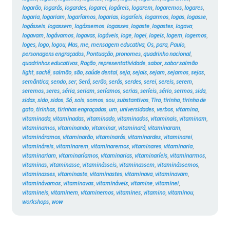
logarão
,
logarás
,
logardes
,
logarei
,
logáreis
,
logarem
,
logaremos
,
logares
,
logaria
,
logariam
,
logaríamos
,
logarias
,
logaríeis
,
logarmos
,
logas
,
logasse
,
logásseis
,
logassem
,
logássemos
,
logasses
,
logaste
,
logastes
,
logava
,
logavam
,
logávamos
,
logavas
,
logáveis
,
loge
,
logei
,
logeis
,
logem
,
logemos
,
loges
,
logo
,
logou
,
Mas
,
me
,
mensagem educativa
,
Os
,
para
,
Paulo
,
personagens engraçados
,
Pontuação
,
pronomes
,
quadrinho nacional
,
quadrinhos educativos
,
Ração
,
representatividade
,
sabor
,
sabor salmão
light
,
sachê
,
salmão
,
são
,
saúde dental
,
seja
,
sejais
,
sejam
,
sejamos
,
sejas
,
semântica
,
sendo
,
ser
,
Será
,
serão
,
serás
,
serdes
,
serei
,
sereis
,
serem
,
seremos
,
seres
,
séria
,
seriam
,
seríamos
,
serias
,
seríeis
,
sério
,
sermos
,
sida
,
sidas
,
sido
,
sidos
,
Só
,
sois
,
somos
,
sou
,
substantivos
,
Tira
,
tirinha
,
tirinha de
gato
,
tirinhas
,
tirinhas engraçadas
,
um
,
universidades
,
verbos
,
vitamina
,
vitaminada
,
vitaminadas
,
vitaminado
,
vitaminados
,
vitaminais
,
vitaminam
,
vitaminamos
,
vitaminando
,
vitaminar
,
vitaminará
,
vitaminaram
,
vitamináramos
,
vitaminarão
,
vitaminarás
,
vitaminardes
,
vitaminarei
,
vitamináreis
,
vitaminarem
,
vitaminaremos
,
vitaminares
,
vitaminaria
,
vitaminariam
,
vitaminaríamos
,
vitaminarias
,
vitaminaríeis
,
vitaminarmos
,
vitaminas
,
vitaminasse
,
vitaminásseis
,
vitaminassem
,
vitaminássemos
,
vitaminasses
,
vitaminaste
,
vitaminastes
,
vitaminava
,
vitaminavam
,
vitaminávamos
,
vitaminavas
,
vitamináveis
,
vitamine
,
vitaminei
,
vitamineis
,
vitaminem
,
vitaminemos
,
vitamines
,
vitamino
,
vitaminou
,
workshops
,
wow