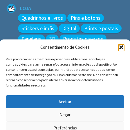
LOJA
Quadrinhos e livros
Pins e botons
Stickers e imãs
Digital
Prints e postais
Papelaria
3D
Produtos diversos
Consentimento de Cookies
BUSCAR
Para proporcionar as melhores experiências, utilizamos tecnologias
Pesquisar
como
cookies
para armazenar e/ou acessar informações do dispositivo. Ao
por:
consentir com essas tecnologias, permitirá que processemos dados, como
comportamento de navegação ou IDs exclusivos neste site. Não consentir ou
retirar o consentimento pode afetar adversamente determinadas
funcionalidades e recursos.
© BLUE e os gatos ∙ todos os direitos reservados.
Histórias inspiradas em gatos reais. Adote e cuide dos
Aceitar
gatos!
Negar
Preferências
0