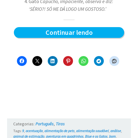
Gato
Capucho, impaciente, observa e diz:
‘SÉRIO?! SÓ ME DÁ LOGO UM GOSTOSO.’
Sabor
Continuar lendo
do
sachê
–
Blue
e
os
Gatos
#761
Categorias:
Português
,
Tiras
Tags:
9
,
acentuação
,
alimentação de pets
,
alimentação saudável
,
análise
,
animal de estimação
,
aventuras em quadrinhos
,
Blue e os Gatos
,
bom
,