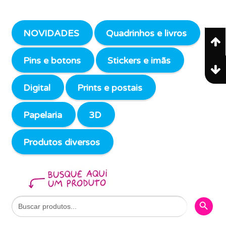
NOVIDADES
Quadrinhos e livros
Pins e botons
Stickers e imãs
Digital
Prints e postais
Papelaria
3D
Produtos diversos
Search Butto
Search
for: