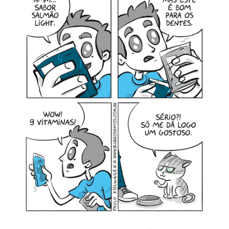
MINHA CONTA
CARRINHO
Search Button
Search
for: