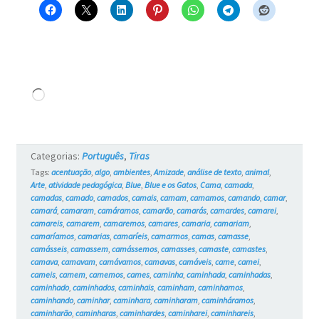
Carregando...
Categorias:
Português
,
Tiras
Tags:
acentuação
,
algo
,
ambientes
,
Amizade
,
análise de texto
,
animal
,
Arte
,
atividade pedagógica
,
Blue
,
Blue e os Gatos
,
Cama
,
camada
,
camadas
,
camado
,
camados
,
camais
,
camam
,
camamos
,
camando
,
camar
,
camará
,
camaram
,
camáramos
,
camarão
,
camarás
,
camardes
,
camarei
,
camareis
,
camarem
,
camaremos
,
camares
,
camaria
,
camariam
,
camaríamos
,
camarias
,
camaríeis
,
camarmos
,
camas
,
camasse
,
camásseis
,
camassem
,
camássemos
,
camasses
,
camaste
,
camastes
,
camava
,
camavam
,
camávamos
,
camavas
,
camáveis
,
came
,
camei
,
cameis
,
camem
,
camemos
,
cames
,
caminha
,
caminhada
,
caminhadas
,
caminhado
,
caminhados
,
caminhais
,
caminham
,
caminhamos
,
caminhando
,
caminhar
,
caminhara
,
caminharam
,
caminháramos
,
caminharão
,
caminharas
,
caminhardes
,
caminharei
,
caminhareis
,