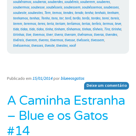
soubéramos
,
souberas
,
souberdes
,
soubéreis
,
souberem
,
souberes
,
soubermos
,
soubesse
,
soubésseis
,
soubessem
,
soubéssemos
,
soubesses
,
soubeste
,
soubestes
,
Tem
,
temos
,
tendes
,
tendo
,
tenha
,
tenhais
,
tenham
,
tenhamos
,
tenhas
,
Tenho
,
tens
,
ter
,
terá
,
terão
,
terás
,
terdes
,
terei
,
tereis
,
terem
,
teremos
,
teres
,
teria
,
teriam
,
teríamos
,
terias
,
teríeis
,
termos
,
teve
,
tida
,
tidas
,
tido
,
tidos
,
tinha
,
tinham
,
tínhamos
,
tinhas
,
tínheis
,
Tira
,
tirinha
,
tirinhas
,
tive
,
tivemos
,
tiver
,
tivera
,
tiveram
,
tivéramos
,
tiveras
,
tiverdes
,
tivéreis
,
tiverem
,
tiveres
,
tivermos
,
tivesse
,
tivésseis
,
tivessem
,
tivéssemos
,
tivesses
,
tiveste
,
tivestes
,
você
Publicado em
15/01/2014
por
blueeosgatos
—
Deixe um comentário
A Caminha Estranha
– Blue e os Gatos
#14