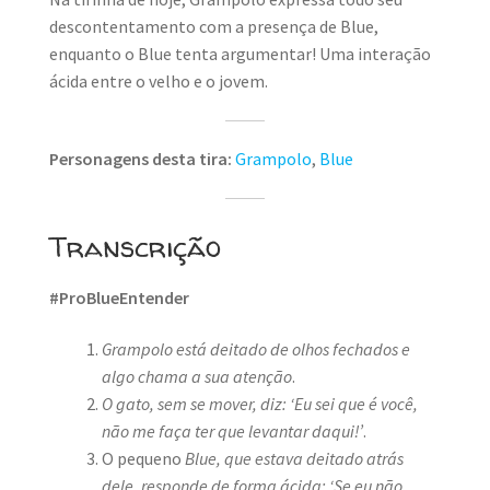
descontentamento com a presença de Blue,
enquanto o Blue tenta argumentar! Uma interação
ácida entre o velho e o jovem.
Personagens desta tira:
Grampolo
,
Blue
Transcrição
#ProBlueEntender
Grampolo está deitado de olhos fechados e
algo chama a sua atenção
.
O gato, sem se mover, diz: ‘Eu sei que é você,
não me faça ter que levantar daqui!’
.
O pequeno
Blue, que estava deitado atrás
dele, responde de forma ácida: ‘Se eu não