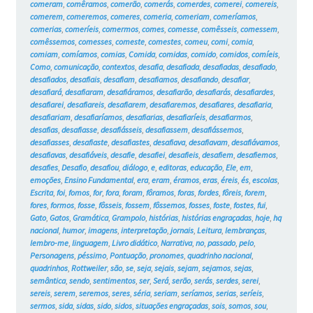
comeram
,
comêramos
,
comerão
,
comerás
,
comerdes
,
comerei
,
comereis
,
comerem
,
comeremos
,
comeres
,
comeria
,
comeriam
,
comeríamos
,
comerias
,
comeríeis
,
comermos
,
comes
,
comesse
,
comêsseis
,
comessem
,
comêssemos
,
comesses
,
comeste
,
comestes
,
comeu
,
comi
,
comia
,
comiam
,
comíamos
,
comias
,
Comida
,
comidas
,
comido
,
comidos
,
comíeis
,
Como
,
comunicação
,
contextos
,
desafia
,
desafiada
,
desafiadas
,
desafiado
,
desafiados
,
desafiais
,
desafiam
,
desafiamos
,
desafiando
,
desafiar
,
desafiará
,
desafiaram
,
desafiáramos
,
desafiarão
,
desafiarás
,
desafiardes
,
desafiarei
,
desafiareis
,
desafiarem
,
desafiaremos
,
desafiares
,
desafiaria
,
desafiariam
,
desafiaríamos
,
desafiarias
,
desafiaríeis
,
desafiarmos
,
desafias
,
desafiasse
,
desafiásseis
,
desafiassem
,
desafiássemos
,
desafiasses
,
desafiaste
,
desafiastes
,
desafiava
,
desafiavam
,
desafiávamos
,
desafiavas
,
desafiáveis
,
desafie
,
desafiei
,
desafieis
,
desafiem
,
desafiemos
,
desafies
,
Desafio
,
desafiou
,
diálogo
,
e
,
editoras
,
educação
,
Ele
,
em
,
emoções
,
Ensino Fundamental
,
era
,
eram
,
éramos
,
eras
,
éreis
,
és
,
escolas
,
Escrita
,
foi
,
fomos
,
for
,
fora
,
foram
,
fôramos
,
foras
,
fordes
,
fôreis
,
forem
,
fores
,
formos
,
fosse
,
fôsseis
,
fossem
,
fôssemos
,
fosses
,
foste
,
fostes
,
fui
,
Gato
,
Gatos
,
Gramática
,
Grampolo
,
histórias
,
histórias engraçadas
,
hoje
,
hq
nacional
,
humor
,
imagens
,
interpretação
,
jornais
,
Leitura
,
lembranças
,
lembro-me
,
linguagem
,
Livro didático
,
Narrativa
,
no
,
passado
,
pelo
,
Personagens
,
péssimo
,
Pontuação
,
pronomes
,
quadrinho nacional
,
quadrinhos
,
Rottweiler
,
são
,
se
,
seja
,
sejais
,
sejam
,
sejamos
,
sejas
,
semântica
,
sendo
,
sentimentos
,
ser
,
Será
,
serão
,
serás
,
serdes
,
serei
,
sereis
,
serem
,
seremos
,
seres
,
séria
,
seriam
,
seríamos
,
serias
,
seríeis
,
sermos
,
sida
,
sidas
,
sido
,
sidos
,
situações engraçadas
,
sois
,
somos
,
sou
,