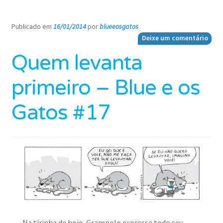
Publicado em
16/01/2014
por
blueeosgatos
—
Deixe um comentário
Quem levanta
primeiro – Blue e os
Gatos #17
Na tirinha de hoje, Grampolo expressa todo seu