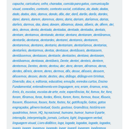
capucho
,
caricatura
,
cefra
,
charadas
,
comida para gatos
,
comunicação
visual
,
conexões
,
contexto
,
contexto social
,
cotidiano
,
da
,
dada
,
dadas
,
dado
,
dados
,
dais
,
damos
,
dando
,
dão
,
dar
,
dará
,
darão
,
darás
,
dardes
,
darei
,
dareis
,
darem
,
daremos
,
dares
,
daria
,
dariam
,
daríamos
,
darias
,
daríeis
,
darmos
,
das
,
dava
,
davam
,
dávamos
,
davas
,
dáveis
,
de
,
dêem
,
dei
,
deis
,
demos
,
denta
,
dentada
,
dentadas
,
dentado
,
dentados
,
dentais
,
dentam
,
dentamos
,
dentando
,
dentar
,
dentara
,
dentaram
,
dentáramos
,
dentarão
,
dentaras
,
dentardes
,
dentarei
,
dentareis
,
dentarem
,
dentaremos
,
dentares
,
dentaria
,
dentariam
,
dentaríamos
,
dentarias
,
dentaríeis
,
dentarmos
,
dentas
,
dentasse
,
dentásseis
,
dentassem
,
dentássemos
,
dentasses
,
dentaste
,
dentastes
,
dentava
,
dentavam
,
dentávamos
,
dentavas
,
dentáveis
,
Dente
,
dentei
,
denteis
,
dentem
,
dentemos
,
Dentes
,
dento
,
dentou
,
der
,
dera
,
deram
,
déramos
,
deras
,
derdes
,
déreis
,
derem
,
deres
,
dermos
,
dês
,
desse
,
désseis
,
dessem
,
déssemos
,
desses
,
deste
,
destes
,
deu
,
diálogo
,
diálogo em tirinhas
,
Diversão
,
dou
,
e
,
editoras
,
educativa
,
emoção
,
enredos curtos
,
Ensino
Fundamental
,
entendimento em linguagem
,
era
,
eram
,
éramos
,
eras
,
éreis
,
és
,
escolas
,
escolas de arte
,
este
,
experiências
,
foi
,
fomos
,
for
,
fora
,
foram
,
fôramos
,
foras
,
fordes
,
fôreis
,
forem
,
fores
,
formos
,
fosse
,
fôsseis
,
fossem
,
fôssemos
,
fosses
,
foste
,
fostes
,
fui
,
gatificação
,
Gatos
,
gatos
engraçados
,
gênero textual
,
Gosto
,
gostoso
,
Gramática
,
história em
quadrinhos
,
hmm
,
HQ
,
hq nacional
,
humano
,
humor
,
humor à parte
,
interação
,
interpretação
,
jornais
,
Leitura
,
light
,
linguagem verbal
,
linguagem visual
,
Livro didático
,
loga
,
logada
,
logadas
,
logado
,
logados
,
logais
,
logam
,
logamos
,
logando
,
logar
,
logará
,
logaram
,
logáramos
,