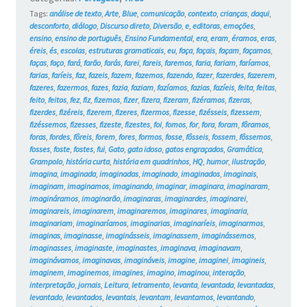
Tags:
análise de texto
,
Arte
,
Blue
,
comunicação
,
contexto
,
crianças
,
daqui
,
desconforto
,
diálogo
,
Discurso direto
,
Diversão
,
e
,
editoras
,
emoções
,
ensino
,
ensino de português
,
Ensino Fundamental
,
era
,
eram
,
éramos
,
eras
,
éreis
,
és
,
escolas
,
estruturas gramaticais
,
eu
,
faça
,
façais
,
façam
,
façamos
,
faças
,
faço
,
fará
,
farão
,
farás
,
farei
,
fareis
,
faremos
,
faria
,
fariam
,
faríamos
,
farias
,
faríeis
,
faz
,
fazeis
,
fazem
,
fazemos
,
fazendo
,
fazer
,
fazerdes
,
fazerem
,
fazeres
,
fazermos
,
fazes
,
fazia
,
faziam
,
fazíamos
,
fazias
,
fazíeis
,
feita
,
feitas
,
feito
,
feitos
,
fez
,
fiz
,
fizemos
,
fizer
,
fizera
,
fizeram
,
fizéramos
,
fizeras
,
fizerdes
,
fizéreis
,
fizerem
,
fizeres
,
fizermos
,
fizesse
,
fizésseis
,
fizessem
,
fizéssemos
,
fizesses
,
fizeste
,
fizestes
,
foi
,
fomos
,
for
,
fora
,
foram
,
fôramos
,
foras
,
fordes
,
fôreis
,
forem
,
fores
,
formos
,
fosse
,
fôsseis
,
fossem
,
fôssemos
,
fosses
,
foste
,
fostes
,
fui
,
Gato
,
gato idoso
,
gatos engraçados
,
Gramática
,
Grampolo
,
história curta
,
história em quadrinhos
,
HQ
,
humor
,
ilustração
,
imagina
,
imaginada
,
imaginadas
,
imaginado
,
imaginados
,
imaginais
,
imaginam
,
imaginamos
,
imaginando
,
imaginar
,
imaginara
,
imaginaram
,
imagináramos
,
imaginarão
,
imaginaras
,
imaginardes
,
imaginarei
,
imaginareis
,
imaginarem
,
imaginaremos
,
imaginares
,
imaginaria
,
imaginariam
,
imaginaríamos
,
imaginarias
,
imaginaríeis
,
imaginarmos
,
imaginas
,
imaginasse
,
imaginásseis
,
imaginassem
,
imaginássemos
,
imaginasses
,
imaginaste
,
imaginastes
,
imaginava
,
imaginavam
,
imaginávamos
,
imaginavas
,
imagináveis
,
imagine
,
imaginei
,
imagineis
,
imaginem
,
imaginemos
,
imagines
,
imagino
,
imaginou
,
interação
,
interpretação
,
jornais
,
Leitura
,
letramento
,
levanta
,
levantada
,
levantadas
,
levantado
,
levantados
,
levantais
,
levantam
,
levantamos
,
levantando
,