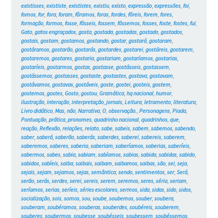
existisses
,
exististe
,
exististes
,
existiu
,
existo
,
expressão
,
expressões
,
foi
,
fomos
,
for
,
fora
,
foram
,
fôramos
,
foras
,
fordes
,
fôreis
,
forem
,
fores
,
formação
,
formos
,
fosse
,
fôsseis
,
fossem
,
fôssemos
,
fosses
,
foste
,
fostes
,
fui
,
Gato
,
gatos engraçados
,
gosta
,
gostada
,
gostadas
,
gostado
,
gostados
,
gostais
,
gostam
,
gostamos
,
gostando
,
gostar
,
gostará
,
gostaram
,
gostáramos
,
gostarão
,
gostarás
,
gostardes
,
gostarei
,
gostáreis
,
gostarem
,
gostaremos
,
gostares
,
gostaria
,
gostariam
,
gostaríamos
,
gostarias
,
gostaríeis
,
gostarmos
,
gostas
,
gostasse
,
gostásseis
,
gostassem
,
gostássemos
,
gostasses
,
gostaste
,
gostastes
,
gostava
,
gostavam
,
gostávamos
,
gostavas
,
gostáveis
,
goste
,
gostei
,
gosteis
,
gostem
,
gostemos
,
gostes
,
Gosto
,
gostou
,
Gramática
,
hq nacional
,
humor
,
ilustração
,
interação
,
interpretação
,
jornais
,
Leitura
,
letramento
,
literatura
,
Livro didático
,
Mas
,
não
,
Narrativa
,
O
,
observação.
,
Personagens
,
Piada
,
Pontuação
,
prática
,
pronomes
,
quadrinho nacional
,
quadrinhos
,
que
,
reação
,
Reflexão
,
relações
,
relato
,
sabe
,
sabeis
,
sabem
,
sabemos
,
sabendo
,
saber
,
saberá
,
saberão
,
saberás
,
saberdes
,
saberei
,
sabereis
,
saberem
,
saberemos
,
saberes
,
saberia
,
saberiam
,
saberíamos
,
saberias
,
saberíeis
,
sabermos
,
sabes
,
sabia
,
sabiam
,
sabíamos
,
sabias
,
sabida
,
sabidas
,
sabido
,
sabidos
,
sabíeis
,
saiba
,
saibais
,
saibam
,
saibamos
,
saibas
,
são
,
sei
,
seja
,
sejais
,
sejam
,
sejamos
,
sejas
,
semântica
,
sendo
,
sentimentos
,
ser
,
Será
,
serão
,
serás
,
serdes
,
serei
,
sereis
,
serem
,
seremos
,
seres
,
séria
,
seriam
,
seríamos
,
serias
,
seríeis
,
séries escolares
,
sermos
,
sida
,
sidas
,
sido
,
sidos
,
socialização
,
sois
,
somos
,
sou
,
soube
,
soubemos
,
souber
,
soubera
,
souberam
,
soubéramos
,
souberas
,
souberdes
,
soubéreis
,
souberem
,
souberes
,
soubermos
,
soubesse
,
soubésseis
,
soubessem
,
soubéssemos
,