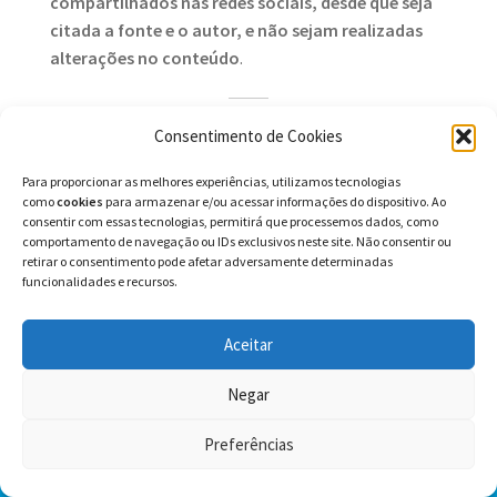
compartilhados nas redes sociais, desde que seja
citada a fonte e o autor, e não sejam realizadas
alterações no conteúdo
.
Consentimento de Cookies
Possíveis usos no ensino
Para proporcionar as melhores experiências, utilizamos tecnologias
A tira em quadrinhos é um gênero textual que se
como
cookies
para armazenar e/ou acessar informações do dispositivo. Ao
consentir com essas tecnologias, permitirá que processemos dados, como
caracteriza por contar histórias curtas, geralmente
comportamento de navegação ou IDs exclusivos neste site. Não consentir ou
com humor, usando imagens e textos. Para
retirar o consentimento pode afetar adversamente determinadas
interpretar uma tira em quadrinhos, é preciso
funcionalidades e recursos.
observar tanto a linguagem verbal (as falas dos
personagens) quanto a linguagem não verbal (os
Aceitar
desenhos, as expressões faciais, os gestos, as cores,
etc.).
Negar
Preferências
Nessa tira em quadrinhos, podemos abordar os
0
seguintes assuntos de gramática e português para o
Pesquisar
Pesquisar