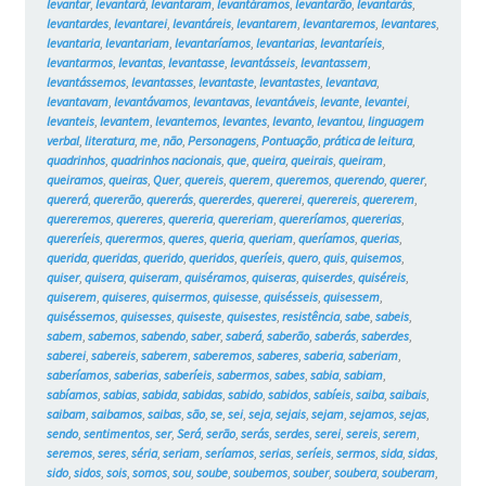
levantar
,
levantará
,
levantaram
,
levantáramos
,
levantarão
,
levantarás
,
levantardes
,
levantarei
,
levantáreis
,
levantarem
,
levantaremos
,
levantares
,
levantaria
,
levantariam
,
levantaríamos
,
levantarias
,
levantaríeis
,
levantarmos
,
levantas
,
levantasse
,
levantásseis
,
levantassem
,
levantássemos
,
levantasses
,
levantaste
,
levantastes
,
levantava
,
levantavam
,
levantávamos
,
levantavas
,
levantáveis
,
levante
,
levantei
,
levanteis
,
levantem
,
levantemos
,
levantes
,
levanto
,
levantou
,
linguagem
verbal
,
literatura
,
me
,
não
,
Personagens
,
Pontuação
,
prática de leitura
,
quadrinhos
,
quadrinhos nacionais
,
que
,
queira
,
queirais
,
queiram
,
queiramos
,
queiras
,
Quer
,
quereis
,
querem
,
queremos
,
querendo
,
querer
,
quererá
,
quererão
,
quererás
,
quererdes
,
quererei
,
querereis
,
quererem
,
quereremos
,
quereres
,
quereria
,
quereriam
,
quereríamos
,
quererias
,
quereríeis
,
querermos
,
queres
,
queria
,
queriam
,
queríamos
,
querias
,
querida
,
queridas
,
querido
,
queridos
,
queríeis
,
quero
,
quis
,
quisemos
,
quiser
,
quisera
,
quiseram
,
quiséramos
,
quiseras
,
quiserdes
,
quiséreis
,
quiserem
,
quiseres
,
quisermos
,
quisesse
,
quisésseis
,
quisessem
,
quiséssemos
,
quisesses
,
quiseste
,
quisestes
,
resistência
,
sabe
,
sabeis
,
sabem
,
sabemos
,
sabendo
,
saber
,
saberá
,
saberão
,
saberás
,
saberdes
,
saberei
,
sabereis
,
saberem
,
saberemos
,
saberes
,
saberia
,
saberiam
,
saberíamos
,
saberias
,
saberíeis
,
sabermos
,
sabes
,
sabia
,
sabiam
,
sabíamos
,
sabias
,
sabida
,
sabidas
,
sabido
,
sabidos
,
sabíeis
,
saiba
,
saibais
,
saibam
,
saibamos
,
saibas
,
são
,
se
,
sei
,
seja
,
sejais
,
sejam
,
sejamos
,
sejas
,
sendo
,
sentimentos
,
ser
,
Será
,
serão
,
serás
,
serdes
,
serei
,
sereis
,
serem
,
seremos
,
seres
,
séria
,
seriam
,
seríamos
,
serias
,
seríeis
,
sermos
,
sida
,
sidas
,
sido
,
sidos
,
sois
,
somos
,
sou
,
soube
,
soubemos
,
souber
,
soubera
,
souberam
,