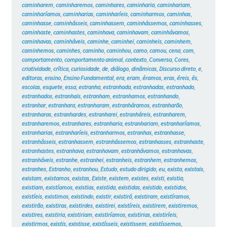
caminharem
,
caminharemos
,
caminhares
,
caminharia
,
caminhariam
,
caminharíamos
,
caminharias
,
caminharíeis
,
caminharmos
,
caminhas
,
caminhasse
,
caminhásseis
,
caminhassem
,
caminhássemos
,
caminhasses
,
caminhaste
,
caminhastes
,
caminhava
,
caminhavam
,
caminhávamos
,
caminhavas
,
caminháveis
,
caminhe
,
caminhei
,
caminheis
,
caminhem
,
caminhemos
,
caminhes
,
caminho
,
caminhou
,
camo
,
camou
,
cena
,
com
,
comportamento
,
comportamento animal
,
contexto
,
Conversa
,
Cores
,
criatividade
,
crítica
,
curiosidade
,
de
,
diálogo
,
dinâmicas
,
Discurso direto
,
e
,
editoras
,
ensino
,
Ensino Fundamental
,
era
,
eram
,
éramos
,
eras
,
éreis
,
és
,
escolas
,
esquete
,
essa
,
estranha
,
estranhada
,
estranhadas
,
estranhado
,
estranhados
,
estranhais
,
estranham
,
estranhamos
,
estranhando
,
estranhar
,
estranhara
,
estranharam
,
estranháramos
,
estranharão
,
estranharas
,
estranhardes
,
estranharei
,
estranháreis
,
estranharem
,
estranharemos
,
estranhares
,
estranharia
,
estranhariam
,
estranharíamos
,
estranharias
,
estranharíeis
,
estranharmos
,
estranhas
,
estranhasse
,
estranhásseis
,
estranhassem
,
estranhássemos
,
estranhasses
,
estranhaste
,
estranhastes
,
estranhava
,
estranhavam
,
estranhávamos
,
estranhavas
,
estranháveis
,
estranhe
,
estranhei
,
estranheis
,
estranhem
,
estranhemos
,
estranhes
,
Estranho
,
estranhou
,
Estudo
,
estudo dirigido
,
eu
,
exista
,
existais
,
existam
,
existamos
,
existas
,
Existe
,
existem
,
existes
,
existi
,
existia
,
existiam
,
existíamos
,
existias
,
existida
,
existidas
,
existido
,
existidos
,
existíeis
,
existimos
,
existindo
,
existir
,
existirá
,
existiram
,
existíramos
,
existirão
,
existiras
,
existirdes
,
existirei
,
existíreis
,
existirem
,
existiremos
,
existires
,
existiria
,
existiriam
,
existiríamos
,
existirias
,
existiríeis
,
existirmos
,
existis
,
existisse
,
existísseis
,
existissem
,
existíssemos
,