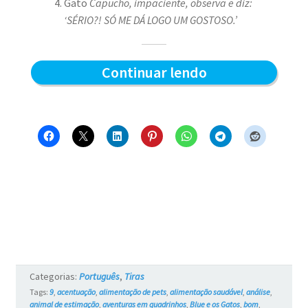
Gato
Capucho, impaciente, observa e diz:
‘SÉRIO?! SÓ ME DÁ LOGO UM GOSTOSO.’
Sabor
Continuar lendo
do
sachê
–
Blue
e
os
Gatos
#761
Categorias:
Português
,
Tiras
Tags:
9
,
acentuação
,
alimentação de pets
,
alimentação saudável
,
análise
,
animal de estimação
,
aventuras em quadrinhos
,
Blue e os Gatos
,
bom
,