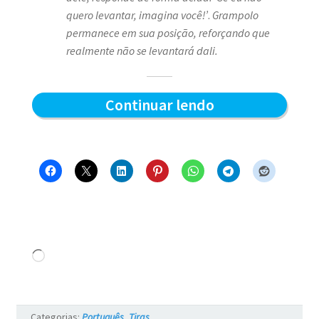
quero levantar, imagina você!’
.
Grampolo
permanece em sua posição, reforçando que
realmente não se levantará dali.
Quem
Continuar lendo
levanta
primeiro
–
Blue
e
os
Carregando...
Gatos
#17
Categorias:
Português
,
Tiras