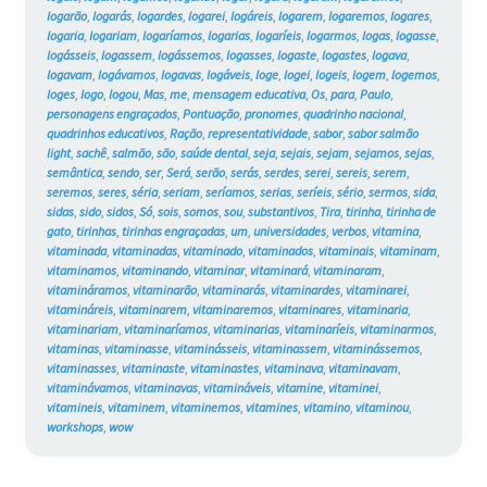
logarão
,
logarás
,
logardes
,
logarei
,
logáreis
,
logarem
,
logaremos
,
logares
,
logaria
,
logariam
,
logaríamos
,
logarias
,
logaríeis
,
logarmos
,
logas
,
logasse
,
logásseis
,
logassem
,
logássemos
,
logasses
,
logaste
,
logastes
,
logava
,
logavam
,
logávamos
,
logavas
,
logáveis
,
loge
,
logei
,
logeis
,
logem
,
logemos
,
loges
,
logo
,
logou
,
Mas
,
me
,
mensagem educativa
,
Os
,
para
,
Paulo
,
personagens engraçados
,
Pontuação
,
pronomes
,
quadrinho nacional
,
quadrinhos educativos
,
Ração
,
representatividade
,
sabor
,
sabor salmão
light
,
sachê
,
salmão
,
são
,
saúde dental
,
seja
,
sejais
,
sejam
,
sejamos
,
sejas
,
semântica
,
sendo
,
ser
,
Será
,
serão
,
serás
,
serdes
,
serei
,
sereis
,
serem
,
seremos
,
seres
,
séria
,
seriam
,
seríamos
,
serias
,
seríeis
,
sério
,
sermos
,
sida
,
sidas
,
sido
,
sidos
,
Só
,
sois
,
somos
,
sou
,
substantivos
,
Tira
,
tirinha
,
tirinha de
gato
,
tirinhas
,
tirinhas engraçadas
,
um
,
universidades
,
verbos
,
vitamina
,
vitaminada
,
vitaminadas
,
vitaminado
,
vitaminados
,
vitaminais
,
vitaminam
,
vitaminamos
,
vitaminando
,
vitaminar
,
vitaminará
,
vitaminaram
,
vitamináramos
,
vitaminarão
,
vitaminarás
,
vitaminardes
,
vitaminarei
,
vitamináreis
,
vitaminarem
,
vitaminaremos
,
vitaminares
,
vitaminaria
,
vitaminariam
,
vitaminaríamos
,
vitaminarias
,
vitaminaríeis
,
vitaminarmos
,
vitaminas
,
vitaminasse
,
vitaminásseis
,
vitaminassem
,
vitaminássemos
,
vitaminasses
,
vitaminaste
,
vitaminastes
,
vitaminava
,
vitaminavam
,
vitaminávamos
,
vitaminavas
,
vitamináveis
,
vitamine
,
vitaminei
,
vitamineis
,
vitaminem
,
vitaminemos
,
vitamines
,
vitamino
,
vitaminou
,
workshops
,
wow