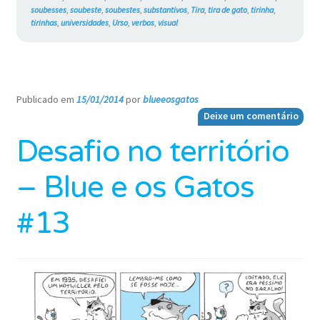
soubesses
,
soubeste
,
soubestes
,
substantivos
,
Tira
,
tira de gato
,
tirinha
,
tirinhas
,
universidades
,
Urso
,
verbos
,
visual
Publicado em
15/01/2014
por
blueeosgatos
—
Deixe um comentário
Desafio no território
– Blue e os Gatos
#13