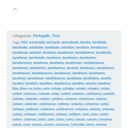
Carregando...
Categorias:
Português
,
Tiras
Tags:
1995
,
acentuação
,
animação
,
aprendizado
,
baralha
,
baralhada
,
baralhadas
,
baralhado
,
baralhados
,
baralhais
,
baralham
,
baralhamos
,
baralhando
,
baralhar
,
baralhara
,
baralharam
,
baralháramos
,
baralharão
,
baralharas
,
baralhardes
,
baralharei
,
baralhareis
,
baralharem
,
baralharemos
,
baralhares
,
baralharia
,
baralhariam
,
baralharíamos
,
baralharias
,
baralharíeis
,
baralharmos
,
baralhas
,
baralhasse
,
baralhásseis
,
baralhassem
,
baralhássemos
,
baralhasses
,
baralhaste
,
baralhastes
,
baralhava
,
baralhavam
,
baralhávamos
,
baralhavas
,
baralháveis
,
baralhe
,
baralhei
,
baralheis
,
baralhem
,
baralhemos
,
baralhes
,
baralho
,
baralhou
,
Blue
,
Blue e os Gatos
,
coita
,
coitada
,
coitadas
,
coitado
,
coitados
,
coitais
,
coitam
,
coitamos
,
coitando
,
coitar
,
coitará
,
coitaram
,
coitáramos
,
coitarão
,
coitaras
,
coitardes
,
coitarei
,
coitáreis
,
coitarem
,
coitaremos
,
coitares
,
coitaria
,
coitariam
,
coitaríamos
,
coitarias
,
coitaríeis
,
coitarmos
,
coitas
,
coitasse
,
coitásseis
,
coitassem
,
coitássemos
,
coitasses
,
coitaste
,
coitastes
,
coitava
,
coitavam
,
coitávamos
,
coitavas
,
coitáveis
,
coite
,
coitei
,
coiteis
,
coitem
,
coitemos
,
coites
,
coito
,
coitou
,
coma
,
comais
,
comam
,
comamos
,
comas
,
come
,
comeis
,
comem
,
comemos
,
Comendo
,
comer
,
comera
,