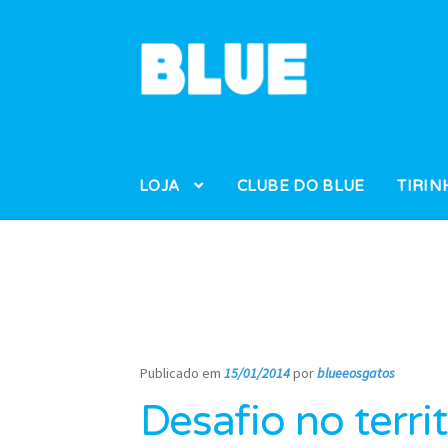
Pular
Pular
para
para
navegação
o
conteúdo
LOJA
CLUBE DO BLUE
TIRIN
Publicado em
15/01/2014
por
blueeosgatos
—
Desafio no terri