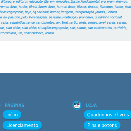
,
diálogo
,
e
,
editoras
,
educação
,
Ele
,
em
,
emoções
,
Ensino Fundamental
,
era
,
eram
,
éramos
,
ôramos
,
foras
,
fordes
,
fôreis
,
forem
,
fores
,
formos
,
fosse
,
fôsseis
,
fossem
,
fôssemos
,
fosses
,
fost
tórias engraçadas
,
hoje
,
hq nacional
,
humor
,
imagens
,
interpretação
,
jornais
,
Leitura
,
va
,
no
,
passado
,
pelo
,
Personagens
,
péssimo
,
Pontuação
,
pronomes
,
quadrinho nacional
,
,
sejas
,
semântica
,
sendo
,
sentimentos
,
ser
,
Será
,
serão
,
serás
,
serdes
,
serei
,
sereis
,
serem
,
mos
,
sida
,
sidas
,
sido
,
sidos
,
situações engraçadas
,
sois
,
somos
,
sou
,
substantivos
,
território
,
,
trocadilhos
,
um
,
universidades
,
verbos
PÁGINAS
LOJA
Início
Quadrinhos e livros
Licenciamento
Pins e botons