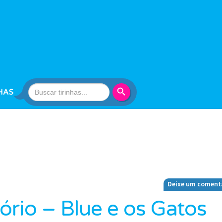
Search Button
Search
HAS
for:
Deixe um coment
tório – Blue e os Gatos