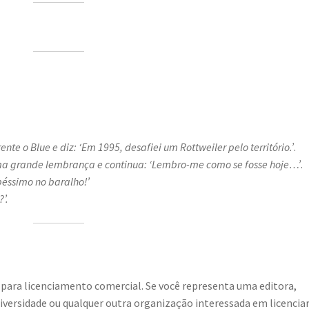
te o Blue e diz: ‘Em 1995, desafiei um Rottweiler pelo território.’
.
ma grande lembrança e continua: ‘Lembro-me como se fosse hoje…’
.
péssimo no baralho!’
’.
 para licenciamento comercial. Se você representa uma editora,
universidade ou qualquer outra organização interessada em licencia