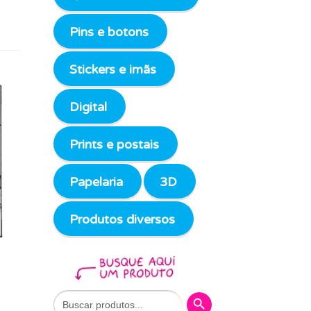
Pins e botons
Stickers e imãs
Digital
Prints e postais
Papelaria
3D
Produtos diversos
Search Button
Search
for: