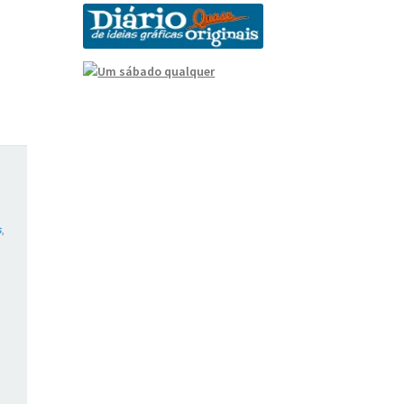
s
,
,