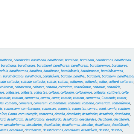
aralhada
,
baralhadas
,
baralhado
,
baralhados
,
baralhais
,
baralham
,
baralhamos
,
baralhando
,
,
baralharas
,
baralhardes
,
baralharei
,
baralhareis
,
baralharem
,
baralharemos
,
baralhares
,
aríeis
,
baralharmos
,
baralhas
,
baralhasse
,
baralhásseis
,
baralhassem
,
baralhássemos
,
m
,
baralhávamos
,
baralhavas
,
baralháveis
,
baralhe
,
baralhei
,
baralheis
,
baralhem
,
baralhemo
tada
,
coitadas
,
coitado
,
coitados
,
coitais
,
coitam
,
coitamos
,
coitando
,
coitar
,
coitará
,
coitaram
,
coitarem
,
coitaremos
,
coitares
,
coitaria
,
coitariam
,
coitaríamos
,
coitarias
,
coitaríeis
,
mos
,
coitasses
,
coitaste
,
coitastes
,
coitava
,
coitavam
,
coitávamos
,
coitavas
,
coitáveis
,
coite
,
,
comais
,
comam
,
comamos
,
comas
,
come
,
comeis
,
comem
,
comemos
,
Comendo
,
comer
,
des
,
comerei
,
comereis
,
comerem
,
comeremos
,
comeres
,
comeria
,
comeriam
,
comeríamos
,
is
,
comessem
,
comêssemos
,
comesses
,
comeste
,
comestes
,
comeu
,
comi
,
comia
,
comiam
,
míeis
,
Como
,
comunicação
,
contextos
,
desafia
,
desafiada
,
desafiadas
,
desafiado
,
desafiados
,
iará
,
desafiaram
,
desafiáramos
,
desafiarão
,
desafiarás
,
desafiardes
,
desafiarei
,
desafiareis
,
am
,
desafiaríamos
,
desafiarias
,
desafiaríeis
,
desafiarmos
,
desafias
,
desafiasse
,
desafiásseis
,
iastes
,
desafiava
,
desafiavam
,
desafiávamos
,
desafiavas
,
desafiáveis
,
desafie
,
desafiei
,