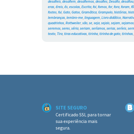
desafieis
,
desafiem
,
desafiemos
,
desafies
,
Desafio
,
desafiou
eras
,
éreis
,
és
,
escolas
,
Escrita
,
foi
,
fomos
,
for
,
fora
,
foram
,
f
fostes
,
fui
,
Gato
,
Gatos
,
Gramática
,
Grampolo
,
histórias
,
his
lembranças
,
lembro-me
,
linguagem
,
Livro didático
,
Narrati
quadrinhos
,
Rottweiler
,
são
,
se
,
seja
,
sejais
,
sejam
,
sejamos
seremos
,
seres
,
séria
,
seriam
,
seríamos
,
serias
,
seríeis
,
ser
texto
,
Tira
,
tiras educativas
,
tirinha
,
tirinha de gato
,
tirinhas
SITE SEGURO
Certificado SSL para tornar
sua experiência mais
segura.