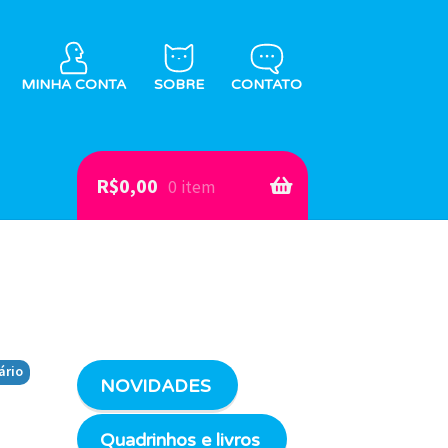
MINHA CONTA
SOBRE
CONTATO
R$
0,00
0 item
ário
NOVIDADES
Quadrinhos e livros