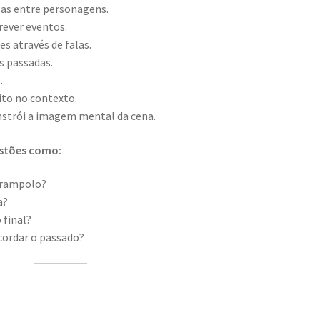
as entre personagens.
rever eventos.
s através de falas.
s passadas.
.
dito no contexto.
nstrói a imagem mental da cena.
estões como:
Grampolo?
a?
 final?
ecordar o passado?