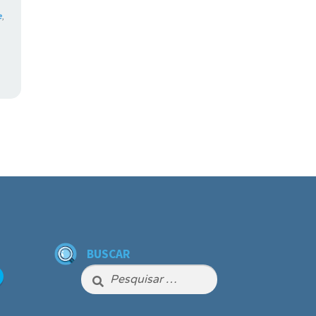
e
,
BUSCAR
Pesquisar
por: