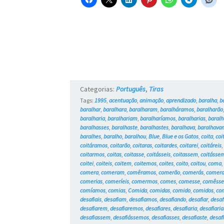
Categorias:
Português
,
Tiras
Tags:
1995
,
acentuação
,
animação
,
aprendizado
,
baralha
,
b
baralhar
,
baralhara
,
baralharam
,
baralháramos
,
baralharão
baralharia
,
baralhariam
,
baralharíamos
,
baralharias
,
baralh
baralhasses
,
baralhaste
,
baralhastes
,
baralhava
,
baralhava
baralhes
,
baralho
,
baralhou
,
Blue
,
Blue e os Gatos
,
coita
,
coi
coitáramos
,
coitarão
,
coitaras
,
coitardes
,
coitarei
,
coitáreis
coitarmos
,
coitas
,
coitasse
,
coitásseis
,
coitassem
,
coitásse
coitei
,
coiteis
,
coitem
,
coitemos
,
coites
,
coito
,
coitou
,
coma
comera
,
comeram
,
comêramos
,
comerão
,
comerás
,
comer
comerias
,
comeríeis
,
comermos
,
comes
,
comesse
,
comêsse
comíamos
,
comias
,
Comida
,
comidas
,
comido
,
comidos
,
co
desafiais
,
desafiam
,
desafiamos
,
desafiando
,
desafiar
,
desaf
desafiarem
,
desafiaremos
,
desafiares
,
desafiaria
,
desafiari
desafiassem
,
desafiássemos
,
desafiasses
,
desafiaste
,
desaf