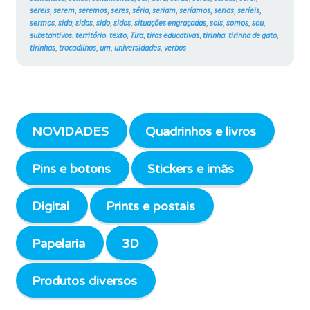
sereis
,
serem
,
seremos
,
seres
,
séria
,
seriam
,
seríamos
,
serias
,
seríeis
,
sermos
,
sida
,
sidas
,
sido
,
sidos
,
situações engraçadas
,
sois
,
somos
,
sou
,
substantivos
,
território
,
texto
,
Tira
,
tiras educativas
,
tirinha
,
tirinha de gato
,
tirinhas
,
trocadilhos
,
um
,
universidades
,
verbos
NOVIDADES
Quadrinhos e livros
Pins e botons
Stickers e imãs
Digital
Prints e postais
Papelaria
3D
Produtos diversos