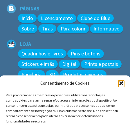
PÁGINAS
Início
Licenciamento
Clube do Blue
Sobre
Tiras
Para colorir
Informativo
LOJA
Quadrinhos e livros
Pins e botons
Stickers e imãs
Digital
Prints e postais
Papelaria
3D
Produtos diversos
Consentimento de Cookies
BUSCAR
Para proporcionar as melhores experiências, utilizamos tecnologias
Pesquisar
como
cookies
para armazenar e/ou acessar informações do dispositivo. Ao
por:
consentir com essas tecnologias, permitirá que processemos dados, como
comportamento de navegação ou IDs exclusivos neste site. Não consentir ou
retirar o consentimento pode afetar adversamente determinadas
funcionalidades e recursos.
© BLUE e os gatos ∙ todos os direitos reservados.