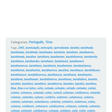
Categorias:
Português
,
Tiras
Tags:
1995
,
acentuação
,
animação
,
aprendizado
,
baralha
,
baralhada
,
baralhadas
,
baralhado
,
baralhados
,
baralhais
,
baralham
,
baralhamos
,
baralhando
,
baralhar
,
baralhara
,
baralharam
,
baralháramos
,
baralharão
,
baralharas
,
baralhardes
,
baralharei
,
baralhareis
,
baralharem
,
baralharemos
,
baralhares
,
baralharia
,
baralhariam
,
baralharíamos
,
baralharias
,
baralharíeis
,
baralharmos
,
baralhas
,
baralhasse
,
baralhásseis
,
baralhassem
,
baralhássemos
,
baralhasses
,
baralhaste
,
baralhastes
,
baralhava
,
baralhavam
,
baralhávamos
,
baralhavas
,
baralháveis
,
baralhe
,
baralhei
,
baralheis
,
baralhem
,
baralhemos
,
baralhes
,
baralho
,
baralhou
,
Blue
,
Blue e os Gatos
,
coita
,
coitada
,
coitadas
,
coitado
,
coitados
,
coitais
,
coitam
,
coitamos
,
coitando
,
coitar
,
coitará
,
coitaram
,
coitáramos
,
coitarão
,
coitaras
,
coitardes
,
coitarei
,
coitáreis
,
coitarem
,
coitaremos
,
coitares
,
coitaria
,
coitariam
,
coitaríamos
,
coitarias
,
coitaríeis
,
coitarmos
,
coitas
,
coitasse
,
coitásseis
,
coitassem
,
coitássemos
,
coitasses
,
coitaste
,
coitastes
,
coitava
,
coitavam
,
coitávamos
,
coitavas
,
coitáveis
,
coite
,
coitei
,
coiteis
,