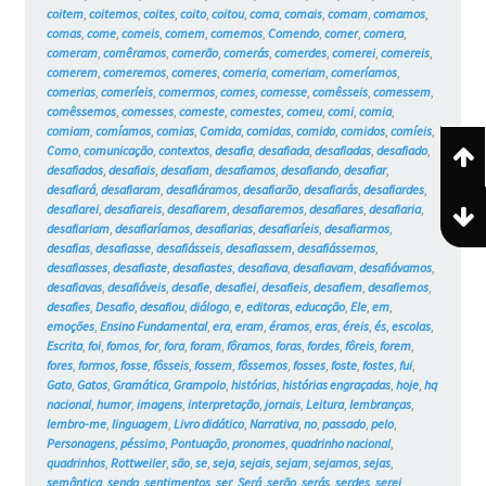
coitem
,
coitemos
,
coites
,
coito
,
coitou
,
coma
,
comais
,
comam
,
comamos
,
comas
,
come
,
comeis
,
comem
,
comemos
,
Comendo
,
comer
,
comera
,
comeram
,
comêramos
,
comerão
,
comerás
,
comerdes
,
comerei
,
comereis
,
comerem
,
comeremos
,
comeres
,
comeria
,
comeriam
,
comeríamos
,
comerias
,
comeríeis
,
comermos
,
comes
,
comesse
,
comêsseis
,
comessem
,
comêssemos
,
comesses
,
comeste
,
comestes
,
comeu
,
comi
,
comia
,
comiam
,
comíamos
,
comias
,
Comida
,
comidas
,
comido
,
comidos
,
comíeis
,
Como
,
comunicação
,
contextos
,
desafia
,
desafiada
,
desafiadas
,
desafiado
,
desafiados
,
desafiais
,
desafiam
,
desafiamos
,
desafiando
,
desafiar
,
desafiará
,
desafiaram
,
desafiáramos
,
desafiarão
,
desafiarás
,
desafiardes
,
desafiarei
,
desafiareis
,
desafiarem
,
desafiaremos
,
desafiares
,
desafiaria
,
desafiariam
,
desafiaríamos
,
desafiarias
,
desafiaríeis
,
desafiarmos
,
desafias
,
desafiasse
,
desafiásseis
,
desafiassem
,
desafiássemos
,
desafiasses
,
desafiaste
,
desafiastes
,
desafiava
,
desafiavam
,
desafiávamos
,
desafiavas
,
desafiáveis
,
desafie
,
desafiei
,
desafieis
,
desafiem
,
desafiemos
,
desafies
,
Desafio
,
desafiou
,
diálogo
,
e
,
editoras
,
educação
,
Ele
,
em
,
emoções
,
Ensino Fundamental
,
era
,
eram
,
éramos
,
eras
,
éreis
,
és
,
escolas
,
Escrita
,
foi
,
fomos
,
for
,
fora
,
foram
,
fôramos
,
foras
,
fordes
,
fôreis
,
forem
,
fores
,
formos
,
fosse
,
fôsseis
,
fossem
,
fôssemos
,
fosses
,
foste
,
fostes
,
fui
,
Gato
,
Gatos
,
Gramática
,
Grampolo
,
histórias
,
histórias engraçadas
,
hoje
,
hq
nacional
,
humor
,
imagens
,
interpretação
,
jornais
,
Leitura
,
lembranças
,
lembro-me
,
linguagem
,
Livro didático
,
Narrativa
,
no
,
passado
,
pelo
,
Personagens
,
péssimo
,
Pontuação
,
pronomes
,
quadrinho nacional
,
quadrinhos
,
Rottweiler
,
são
,
se
,
seja
,
sejais
,
sejam
,
sejamos
,
sejas
,
semântica
,
sendo
,
sentimentos
,
ser
,
Será
,
serão
,
serás
,
serdes
,
serei
,