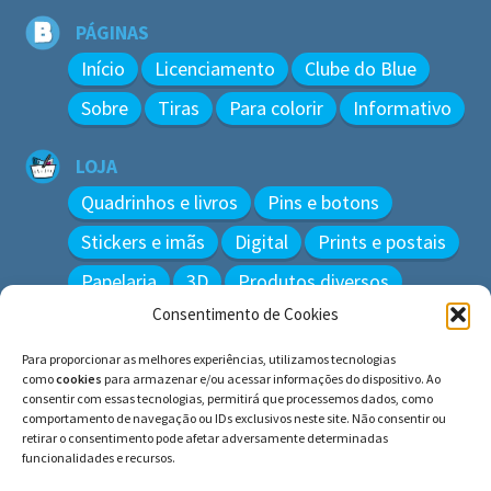
PÁGINAS
Início
Licenciamento
Clube do Blue
Sobre
Tiras
Para colorir
Informativo
LOJA
Quadrinhos e livros
Pins e botons
Stickers e imãs
Digital
Prints e postais
Papelaria
3D
Produtos diversos
Consentimento de Cookies
BUSCAR
Para proporcionar as melhores experiências, utilizamos tecnologias
Pesquisar
como
cookies
para armazenar e/ou acessar informações do dispositivo. Ao
por:
consentir com essas tecnologias, permitirá que processemos dados, como
comportamento de navegação ou IDs exclusivos neste site. Não consentir ou
retirar o consentimento pode afetar adversamente determinadas
funcionalidades e recursos.
© BLUE e os gatos ∙ todos os direitos reservados.