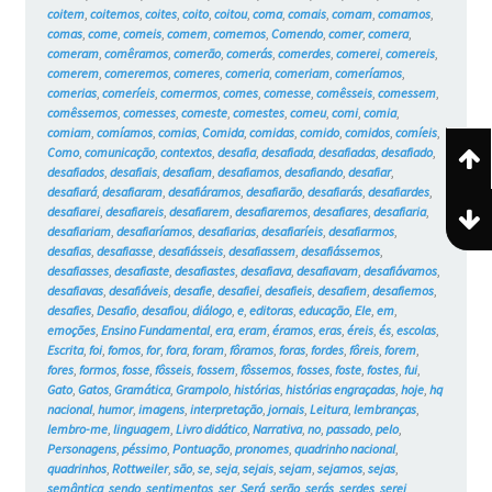
coitem
,
coitemos
,
coites
,
coito
,
coitou
,
coma
,
comais
,
comam
,
comamos
,
comas
,
come
,
comeis
,
comem
,
comemos
,
Comendo
,
comer
,
comera
,
comeram
,
comêramos
,
comerão
,
comerás
,
comerdes
,
comerei
,
comereis
,
comerem
,
comeremos
,
comeres
,
comeria
,
comeriam
,
comeríamos
,
comerias
,
comeríeis
,
comermos
,
comes
,
comesse
,
comêsseis
,
comessem
,
comêssemos
,
comesses
,
comeste
,
comestes
,
comeu
,
comi
,
comia
,
comiam
,
comíamos
,
comias
,
Comida
,
comidas
,
comido
,
comidos
,
comíeis
,
Como
,
comunicação
,
contextos
,
desafia
,
desafiada
,
desafiadas
,
desafiado
,
desafiados
,
desafiais
,
desafiam
,
desafiamos
,
desafiando
,
desafiar
,
desafiará
,
desafiaram
,
desafiáramos
,
desafiarão
,
desafiarás
,
desafiardes
,
desafiarei
,
desafiareis
,
desafiarem
,
desafiaremos
,
desafiares
,
desafiaria
,
desafiariam
,
desafiaríamos
,
desafiarias
,
desafiaríeis
,
desafiarmos
,
desafias
,
desafiasse
,
desafiásseis
,
desafiassem
,
desafiássemos
,
desafiasses
,
desafiaste
,
desafiastes
,
desafiava
,
desafiavam
,
desafiávamos
,
desafiavas
,
desafiáveis
,
desafie
,
desafiei
,
desafieis
,
desafiem
,
desafiemos
,
desafies
,
Desafio
,
desafiou
,
diálogo
,
e
,
editoras
,
educação
,
Ele
,
em
,
emoções
,
Ensino Fundamental
,
era
,
eram
,
éramos
,
eras
,
éreis
,
és
,
escolas
,
Escrita
,
foi
,
fomos
,
for
,
fora
,
foram
,
fôramos
,
foras
,
fordes
,
fôreis
,
forem
,
fores
,
formos
,
fosse
,
fôsseis
,
fossem
,
fôssemos
,
fosses
,
foste
,
fostes
,
fui
,
Gato
,
Gatos
,
Gramática
,
Grampolo
,
histórias
,
histórias engraçadas
,
hoje
,
hq
nacional
,
humor
,
imagens
,
interpretação
,
jornais
,
Leitura
,
lembranças
,
lembro-me
,
linguagem
,
Livro didático
,
Narrativa
,
no
,
passado
,
pelo
,
Personagens
,
péssimo
,
Pontuação
,
pronomes
,
quadrinho nacional
,
quadrinhos
,
Rottweiler
,
são
,
se
,
seja
,
sejais
,
sejam
,
sejamos
,
sejas
,
semântica
,
sendo
,
sentimentos
,
ser
,
Será
,
serão
,
serás
,
serdes
,
serei
,