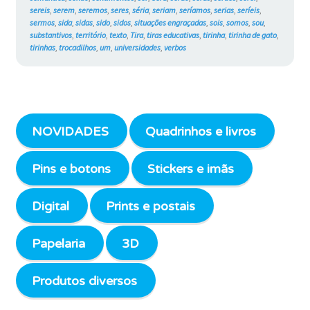
sereis
,
serem
,
seremos
,
seres
,
séria
,
seriam
,
seríamos
,
serias
,
seríeis
,
sermos
,
sida
,
sidas
,
sido
,
sidos
,
situações engraçadas
,
sois
,
somos
,
sou
,
substantivos
,
território
,
texto
,
Tira
,
tiras educativas
,
tirinha
,
tirinha de gato
,
tirinhas
,
trocadilhos
,
um
,
universidades
,
verbos
NOVIDADES
Quadrinhos e livros
Pins e botons
Stickers e imãs
Digital
Prints e postais
Papelaria
3D
Produtos diversos