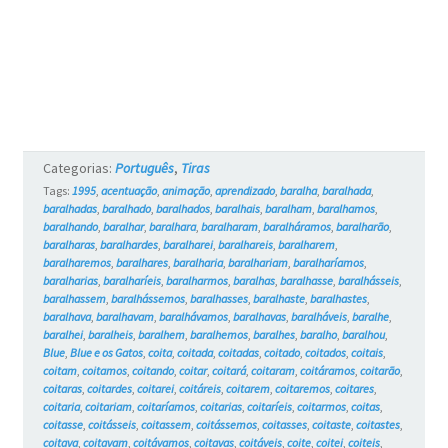
Categorias:
Português
,
Tiras
Tags:
1995
,
acentuação
,
animação
,
aprendizado
,
baralha
,
baralhada
,
baralhadas
,
baralhado
,
baralhados
,
baralhais
,
baralham
,
baralhamos
,
baralhando
,
baralhar
,
baralhara
,
baralharam
,
baralháramos
,
baralharão
,
baralharas
,
baralhardes
,
baralharei
,
baralhareis
,
baralharem
,
baralharemos
,
baralhares
,
baralharia
,
baralhariam
,
baralharíamos
,
baralharias
,
baralharíeis
,
baralharmos
,
baralhas
,
baralhasse
,
baralhásseis
,
baralhassem
,
baralhássemos
,
baralhasses
,
baralhaste
,
baralhastes
,
baralhava
,
baralhavam
,
baralhávamos
,
baralhavas
,
baralháveis
,
baralhe
,
baralhei
,
baralheis
,
baralhem
,
baralhemos
,
baralhes
,
baralho
,
baralhou
,
Blue
,
Blue e os Gatos
,
coita
,
coitada
,
coitadas
,
coitado
,
coitados
,
coitais
,
coitam
,
coitamos
,
coitando
,
coitar
,
coitará
,
coitaram
,
coitáramos
,
coitarão
,
coitaras
,
coitardes
,
coitarei
,
coitáreis
,
coitarem
,
coitaremos
,
coitares
,
coitaria
,
coitariam
,
coitaríamos
,
coitarias
,
coitaríeis
,
coitarmos
,
coitas
,
coitasse
,
coitásseis
,
coitassem
,
coitássemos
,
coitasses
,
coitaste
,
coitastes
,
coitava
,
coitavam
,
coitávamos
,
coitavas
,
coitáveis
,
coite
,
coitei
,
coiteis
,