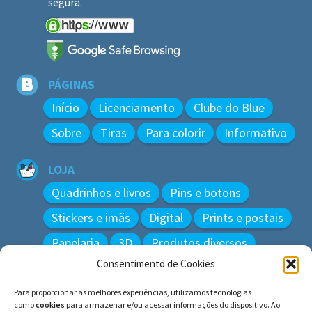
segura.
PÁGINAS
Início
Licenciamento
Clube do Blue
Sobre
Tiras
Para colorir
Informativo
LOJA
Quadrinhos e livros
Pins e botons
Stickers e imãs
Digital
Prints e postais
Papelaria
3D
Produtos diversos
Consentimento de Cookies
BUSCAR
Para proporcionar as melhores experiências, utilizamos tecnologias
Pesquisar
como
cookies
para armazenar e/ou acessar informações do dispositivo. Ao