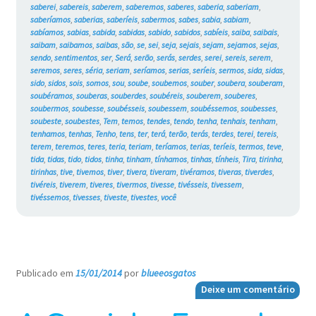
saberei
,
sabereis
,
saberem
,
saberemos
,
saberes
,
saberia
,
saberiam
,
saberíamos
,
saberias
,
saberíeis
,
sabermos
,
sabes
,
sabia
,
sabiam
,
sabíamos
,
sabias
,
sabida
,
sabidas
,
sabido
,
sabidos
,
sabíeis
,
saiba
,
saibais
,
saibam
,
saibamos
,
saibas
,
são
,
se
,
sei
,
seja
,
sejais
,
sejam
,
sejamos
,
sejas
,
sendo
,
sentimentos
,
ser
,
Será
,
serão
,
serás
,
serdes
,
serei
,
sereis
,
serem
,
seremos
,
seres
,
séria
,
seriam
,
seríamos
,
serias
,
seríeis
,
sermos
,
sida
,
sidas
,
sido
,
sidos
,
sois
,
somos
,
sou
,
soube
,
soubemos
,
souber
,
soubera
,
souberam
,
soubéramos
,
souberas
,
souberdes
,
soubéreis
,
souberem
,
souberes
,
soubermos
,
soubesse
,
soubésseis
,
soubessem
,
soubéssemos
,
soubesses
,
soubeste
,
soubestes
,
Tem
,
temos
,
tendes
,
tendo
,
tenha
,
tenhais
,
tenham
,
tenhamos
,
tenhas
,
Tenho
,
tens
,
ter
,
terá
,
terão
,
terás
,
terdes
,
terei
,
tereis
,
terem
,
teremos
,
teres
,
teria
,
teriam
,
teríamos
,
terias
,
teríeis
,
termos
,
teve
,
tida
,
tidas
,
tido
,
tidos
,
tinha
,
tinham
,
tínhamos
,
tinhas
,
tínheis
,
Tira
,
tirinha
,
tirinhas
,
tive
,
tivemos
,
tiver
,
tivera
,
tiveram
,
tivéramos
,
tiveras
,
tiverdes
,
tivéreis
,
tiverem
,
tiveres
,
tivermos
,
tivesse
,
tivésseis
,
tivessem
,
tivéssemos
,
tivesses
,
tiveste
,
tivestes
,
você
Publicado em
15/01/2014
por
blueeosgatos
—
Deixe um comentário