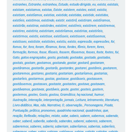
estranhes
,
Estranho
,
estranhou
,
Estudo
,
estudo dirigido
,
eu
,
exista
,
existais
,
existam
,
existamos
,
existas
,
Existe
,
existem
,
existes
,
existi
,
existia
,
existiam
,
existíamos
,
existias
,
existida
,
existidas
,
existido
,
existidos
,
existíeis
,
existimos
,
existindo
,
existir
,
existirá
,
existiram
,
existíramos
,
existirão
,
existiras
,
existirdes
,
existirei
,
existíreis
,
existirem
,
existiremos
,
existires
,
existiria
,
existiriam
,
existiríamos
,
existirias
,
existiríeis
,
existirmos
,
existis
,
existisse
,
existísseis
,
existissem
,
existíssemos
,
existisses
,
exististe
,
exististes
,
existiu
,
existo
,
expressão
,
expressões
,
foi
,
fomos
,
for
,
fora
,
foram
,
fôramos
,
foras
,
fordes
,
fôreis
,
forem
,
fores
,
formação
,
formos
,
fosse
,
fôsseis
,
fossem
,
fôssemos
,
fosses
,
foste
,
fostes
,
fui
,
Gato
,
gatos engraçados
,
gosta
,
gostada
,
gostadas
,
gostado
,
gostados
,
gostais
,
gostam
,
gostamos
,
gostando
,
gostar
,
gostará
,
gostaram
,
gostáramos
,
gostarão
,
gostarás
,
gostardes
,
gostarei
,
gostáreis
,
gostarem
,
gostaremos
,
gostares
,
gostaria
,
gostariam
,
gostaríamos
,
gostarias
,
gostaríeis
,
gostarmos
,
gostas
,
gostasse
,
gostásseis
,
gostassem
,
gostássemos
,
gostasses
,
gostaste
,
gostastes
,
gostava
,
gostavam
,
gostávamos
,
gostavas
,
gostáveis
,
goste
,
gostei
,
gosteis
,
gostem
,
gostemos
,
gostes
,
Gosto
,
gostou
,
Gramática
,
hq nacional
,
humor
,
ilustração
,
interação
,
interpretação
,
jornais
,
Leitura
,
letramento
,
literatura
,
Livro didático
,
Mas
,
não
,
Narrativa
,
O
,
observação.
,
Personagens
,
Piada
,
Pontuação
,
prática
,
pronomes
,
quadrinho nacional
,
quadrinhos
,
que
,
reação
,
Reflexão
,
relações
,
relato
,
sabe
,
sabeis
,
sabem
,
sabemos
,
sabendo
,
saber
,
saberá
,
saberão
,
saberás
,
saberdes
,
saberei
,
sabereis
,
saberem
,
saberemos
,
saberes
,
saberia
,
saberiam
,
saberíamos
,
saberias
,
saberíeis
,
sabermos
,
sabes
,
sabia
,
sabiam
,
sabíamos
,
sabias
,
sabida
,
sabidas
,
sabido
,