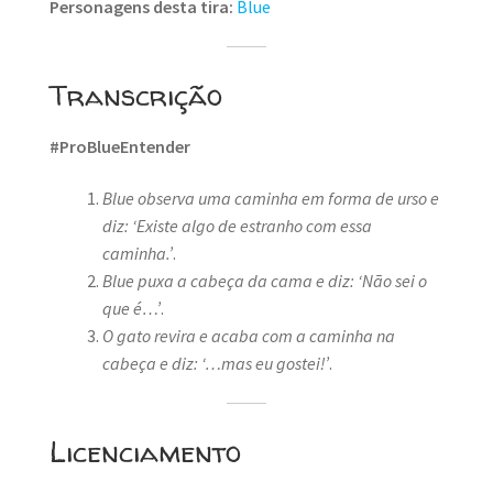
Personagens desta tira:
Blue
Transcrição
#ProBlueEntender
Blue observa uma caminha em forma de urso e
diz: ‘Existe algo de estranho com essa
caminha.’
.
Blue puxa a cabeça da cama e diz: ‘Não sei o
que é…’
.
O gato revira e acaba com a caminha na
cabeça e diz: ‘…mas eu gostei!’
.
Licenciamento