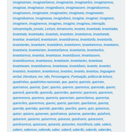
imaginariam
,
imaginaríamos
,
imaginarias
,
imaginaríeis
,
imaginarmos
,
imaginas
,
imaginasse
,
imaginásseis
,
imaginassem
,
imaginássemos
,
imaginasses
,
imaginaste
,
imaginastes
,
imaginava
,
imaginavam
,
imaginávamos
,
imaginavas
,
imagináveis
,
imagine
,
imaginei
,
imagineis
,
imaginem
,
imaginemos
,
imagines
,
imagino
,
imaginou
,
interação
,
interpretação
,
jornais
,
Leitura
,
letramento
,
levanta
,
levantada
,
levantadas
,
levantado
,
levantados
,
levantais
,
levantam
,
levantamos
,
levantando
,
levantar
,
levantará
,
levantaram
,
levantáramos
,
levantarão
,
levantarás
,
levantardes
,
levantarei
,
levantáreis
,
levantarem
,
levantaremos
,
levantares
,
levantaria
,
levantariam
,
levantaríamos
,
levantarias
,
levantaríeis
,
levantarmos
,
levantas
,
levantasse
,
levantásseis
,
levantassem
,
levantássemos
,
levantasses
,
levantaste
,
levantastes
,
levantava
,
levantavam
,
levantávamos
,
levantavas
,
levantáveis
,
levante
,
levantei
,
levanteis
,
levantem
,
levantemos
,
levantes
,
levanto
,
levantou
,
linguagem
verbal
,
literatura
,
me
,
não
,
Personagens
,
Pontuação
,
prática de leitura
,
quadrinhos
,
quadrinhos nacionais
,
que
,
queira
,
queirais
,
queiram
,
queiramos
,
queiras
,
Quer
,
quereis
,
querem
,
queremos
,
querendo
,
querer
,
quererá
,
quererão
,
quererás
,
quererdes
,
quererei
,
querereis
,
quererem
,
quereremos
,
quereres
,
quereria
,
quereriam
,
quereríamos
,
quererias
,
quereríeis
,
querermos
,
queres
,
queria
,
queriam
,
queríamos
,
querias
,
querida
,
queridas
,
querido
,
queridos
,
queríeis
,
quero
,
quis
,
quisemos
,
quiser
,
quisera
,
quiseram
,
quiséramos
,
quiseras
,
quiserdes
,
quiséreis
,
quiserem
,
quiseres
,
quisermos
,
quisesse
,
quisésseis
,
quisessem
,
quiséssemos
,
quisesses
,
quiseste
,
quisestes
,
resistência
,
sabe
,
sabeis
,
sabem
,
sabemos
,
sabendo
,
saber
,
saberá
,
saberão
,
saberás
,
saberdes
,