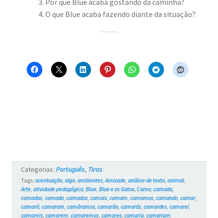
Por que Blue acaba gostando da caminha?
O que Blue acaba fazendo diante da situação?
Categorias:
Português
,
Tiras
Tags:
acentuação
,
algo
,
ambientes
,
Amizade
,
análise de texto
,
animal
,
Arte
,
atividade pedagógica
,
Blue
,
Blue e os Gatos
,
Cama
,
camada
,
camadas
,
camado
,
camados
,
camais
,
camam
,
camamos
,
camando
,
camar
,
camará
,
camaram
,
camáramos
,
camarão
,
camarás
,
camardes
,
camarei
,
camareis
,
camarem
,
camaremos
,
camares
,
camaria
,
camariam
,