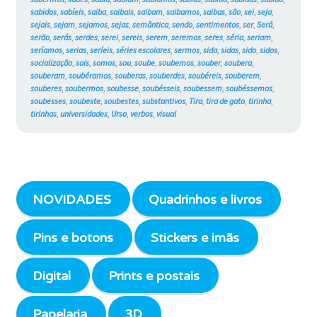
sabidos
,
sabíeis
,
saiba
,
saibais
,
saibam
,
saibamos
,
saibas
,
são
,
sei
,
seja
,
sejais
,
sejam
,
sejamos
,
sejas
,
semântica
,
sendo
,
sentimentos
,
ser
,
Será
,
serão
,
serás
,
serdes
,
serei
,
sereis
,
serem
,
seremos
,
seres
,
séria
,
seriam
,
seríamos
,
serias
,
seríeis
,
séries escolares
,
sermos
,
sida
,
sidas
,
sido
,
sidos
,
socialização
,
sois
,
somos
,
sou
,
soube
,
soubemos
,
souber
,
soubera
,
souberam
,
soubéramos
,
souberas
,
souberdes
,
soubéreis
,
souberem
,
souberes
,
soubermos
,
soubesse
,
soubésseis
,
soubessem
,
soubéssemos
,
soubesses
,
soubeste
,
soubestes
,
substantivos
,
Tira
,
tira de gato
,
tirinha
,
tirinhas
,
universidades
,
Urso
,
verbos
,
visual
NOVIDADES
Quadrinhos e livros
Pins e botons
Stickers e imãs
Digital
Prints e postais
Papelaria
3D