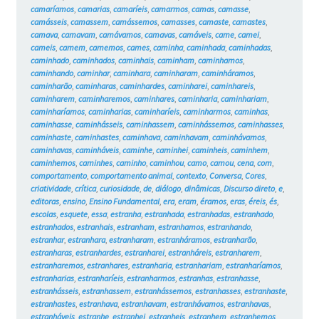
camaríamos
,
camarias
,
camaríeis
,
camarmos
,
camas
,
camasse
,
camásseis
,
camassem
,
camássemos
,
camasses
,
camaste
,
camastes
,
camava
,
camavam
,
camávamos
,
camavas
,
camáveis
,
came
,
camei
,
cameis
,
camem
,
camemos
,
cames
,
caminha
,
caminhada
,
caminhadas
,
caminhado
,
caminhados
,
caminhais
,
caminham
,
caminhamos
,
caminhando
,
caminhar
,
caminhara
,
caminharam
,
caminháramos
,
caminharão
,
caminharas
,
caminhardes
,
caminharei
,
caminhareis
,
caminharem
,
caminharemos
,
caminhares
,
caminharia
,
caminhariam
,
caminharíamos
,
caminharias
,
caminharíeis
,
caminharmos
,
caminhas
,
caminhasse
,
caminhásseis
,
caminhassem
,
caminhássemos
,
caminhasses
,
caminhaste
,
caminhastes
,
caminhava
,
caminhavam
,
caminhávamos
,
caminhavas
,
caminháveis
,
caminhe
,
caminhei
,
caminheis
,
caminhem
,
caminhemos
,
caminhes
,
caminho
,
caminhou
,
camo
,
camou
,
cena
,
com
,
comportamento
,
comportamento animal
,
contexto
,
Conversa
,
Cores
,
criatividade
,
crítica
,
curiosidade
,
de
,
diálogo
,
dinâmicas
,
Discurso direto
,
e
,
editoras
,
ensino
,
Ensino Fundamental
,
era
,
eram
,
éramos
,
eras
,
éreis
,
és
,
escolas
,
esquete
,
essa
,
estranha
,
estranhada
,
estranhadas
,
estranhado
,
estranhados
,
estranhais
,
estranham
,
estranhamos
,
estranhando
,
estranhar
,
estranhara
,
estranharam
,
estranháramos
,
estranharão
,
estranharas
,
estranhardes
,
estranharei
,
estranháreis
,
estranharem
,
estranharemos
,
estranhares
,
estranharia
,
estranhariam
,
estranharíamos
,
estranharias
,
estranharíeis
,
estranharmos
,
estranhas
,
estranhasse
,
estranhásseis
,
estranhassem
,
estranhássemos
,
estranhasses
,
estranhaste
,
estranhastes
,
estranhava
,
estranhavam
,
estranhávamos
,
estranhavas
,
estranháveis
,
estranhe
,
estranhei
,
estranheis
,
estranhem
,
estranhemos
,