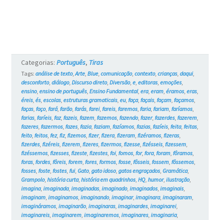
e
os
Gatos
#17
Categorias:
Português
,
Tiras
Tags:
análise de texto
,
Arte
,
Blue
,
comunicação
,
contexto
,
crianças
,
daqui
,
desconforto
,
diálogo
,
Discurso direto
,
Diversão
,
e
,
editoras
,
emoções
,
ensino
,
ensino de português
,
Ensino Fundamental
,
era
,
eram
,
éramos
,
eras
,
éreis
,
és
,
escolas
,
estruturas gramaticais
,
eu
,
faça
,
façais
,
façam
,
façamos
,
faças
,
faço
,
fará
,
farão
,
farás
,
farei
,
fareis
,
faremos
,
faria
,
fariam
,
faríamos
,
farias
,
faríeis
,
faz
,
fazeis
,
fazem
,
fazemos
,
fazendo
,
fazer
,
fazerdes
,
fazerem
,
fazeres
,
fazermos
,
fazes
,
fazia
,
faziam
,
fazíamos
,
fazias
,
fazíeis
,
feita
,
feitas
,
feito
,
feitos
,
fez
,
fiz
,
fizemos
,
fizer
,
fizera
,
fizeram
,
fizéramos
,
fizeras
,
fizerdes
,
fizéreis
,
fizerem
,
fizeres
,
fizermos
,
fizesse
,
fizésseis
,
fizessem
,
fizéssemos
,
fizesses
,
fizeste
,
fizestes
,
foi
,
fomos
,
for
,
fora
,
foram
,
fôramos
,
foras
,
fordes
,
fôreis
,
forem
,
fores
,
formos
,
fosse
,
fôsseis
,
fossem
,
fôssemos
,
fosses
,
foste
,
fostes
,
fui
,
Gato
,
gato idoso
,
gatos engraçados
,
Gramática
,
Grampolo
,
história curta
,
história em quadrinhos
,
HQ
,
humor
,
ilustração
,
imagina
,
imaginada
,
imaginadas
,
imaginado
,
imaginados
,
imaginais
,
imaginam
,
imaginamos
,
imaginando
,
imaginar
,
imaginara
,
imaginaram
,
imagináramos
,
imaginarão
,
imaginaras
,
imaginardes
,
imaginarei
,
imaginareis
,
imaginarem
,
imaginaremos
,
imaginares
,
imaginaria
,