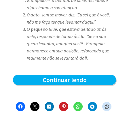
Grampolo está deitado de olhos fechados e
algo chama a sua atenção
.
O gato, sem se mover, diz: ‘Eu sei que é você,
não me faça ter que levantar daqui!’
.
O pequeno
Blue, que estava deitado atrás
dele, responde de forma ácida: ‘Se eu não
quero levantar, imagina você!’
.
Grampolo
permanece em sua posição, reforçando que
realmente não se levantará dali.
Quem
Continuar lendo
levanta
primeiro
–
Blue