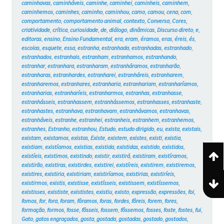
caminhavas
,
caminháveis
,
caminhe
,
caminhei
,
caminheis
,
caminhem
,
caminhemos
,
caminhes
,
caminho
,
caminhou
,
camo
,
camou
,
cena
,
com
,
comportamento
,
comportamento animal
,
contexto
,
Conversa
,
Cores
,
criatividade
,
crítica
,
curiosidade
,
de
,
diálogo
,
dinâmicas
,
Discurso direto
,
e
,
editoras
,
ensino
,
Ensino Fundamental
,
era
,
eram
,
éramos
,
eras
,
éreis
,
és
,
escolas
,
esquete
,
essa
,
estranha
,
estranhada
,
estranhadas
,
estranhado
,
estranhados
,
estranhais
,
estranham
,
estranhamos
,
estranhando
,
estranhar
,
estranhara
,
estranharam
,
estranháramos
,
estranharão
,
estranharas
,
estranhardes
,
estranharei
,
estranháreis
,
estranharem
,
estranharemos
,
estranhares
,
estranharia
,
estranhariam
,
estranharíamos
,
estranharias
,
estranharíeis
,
estranharmos
,
estranhas
,
estranhasse
,
estranhásseis
,
estranhassem
,
estranhássemos
,
estranhasses
,
estranhaste
,
estranhastes
,
estranhava
,
estranhavam
,
estranhávamos
,
estranhavas
,
estranháveis
,
estranhe
,
estranhei
,
estranheis
,
estranhem
,
estranhemos
,
estranhes
,
Estranho
,
estranhou
,
Estudo
,
estudo dirigido
,
eu
,
exista
,
existais
,
existam
,
existamos
,
existas
,
Existe
,
existem
,
existes
,
existi
,
existia
,
existiam
,
existíamos
,
existias
,
existida
,
existidas
,
existido
,
existidos
,
existíeis
,
existimos
,
existindo
,
existir
,
existirá
,
existiram
,
existíramos
,
existirão
,
existiras
,
existirdes
,
existirei
,
existíreis
,
existirem
,
existiremos
,
existires
,
existiria
,
existiriam
,
existiríamos
,
existirias
,
existiríeis
,
existirmos
,
existis
,
existisse
,
existísseis
,
existissem
,
existíssemos
,
existisses
,
exististe
,
exististes
,
existiu
,
existo
,
expressão
,
expressões
,
foi
,
fomos
,
for
,
fora
,
foram
,
fôramos
,
foras
,
fordes
,
fôreis
,
forem
,
fores
,
formação
,
formos
,
fosse
,
fôsseis
,
fossem
,
fôssemos
,
fosses
,
foste
,
fostes
,
fui
,
Gato
,
gatos engraçados
,
gosta
,
gostada
,
gostadas
,
gostado
,
gostados
,