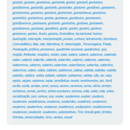
gostais
,
gostam
,
gostamos
,
gostando
,
gostar
,
gostará
,
gostaram
,
gostáramos
,
gostarão
,
gostarás
,
gostardes
,
gostarei
,
gostáreis
,
gostarem
,
gostaremos
,
gostares
,
gostaria
,
gostariam
,
gostaríamos
,
gostarias
,
gostaríeis
,
gostarmos
,
gostas
,
gostasse
,
gostásseis
,
gostassem
,
gostássemos
,
gostasses
,
gostaste
,
gostastes
,
gostava
,
gostavam
,
gostávamos
,
gostavas
,
gostáveis
,
goste
,
gostei
,
gosteis
,
gostem
,
gostemos
,
gostes
,
Gosto
,
gostou
,
Gramática
,
hq nacional
,
humor
,
ilustração
,
interação
,
interpretação
,
jornais
,
Leitura
,
letramento
,
literatura
,
Livro didático
,
Mas
,
não
,
Narrativa
,
O
,
observação.
,
Personagens
,
Piada
,
Pontuação
,
prática
,
pronomes
,
quadrinho nacional
,
quadrinhos
,
que
,
reação
,
Reflexão
,
relações
,
relato
,
sabe
,
sabeis
,
sabem
,
sabemos
,
sabendo
,
saber
,
saberá
,
saberão
,
saberás
,
saberdes
,
saberei
,
sabereis
,
saberem
,
saberemos
,
saberes
,
saberia
,
saberiam
,
saberíamos
,
saberias
,
saberíeis
,
sabermos
,
sabes
,
sabia
,
sabiam
,
sabíamos
,
sabias
,
sabida
,
sabidas
,
sabido
,
sabidos
,
sabíeis
,
saiba
,
saibais
,
saibam
,
saibamos
,
saibas
,
são
,
sei
,
seja
,
sejais
,
sejam
,
sejamos
,
sejas
,
semântica
,
sendo
,
sentimentos
,
ser
,
Será
,
serão
,
serás
,
serdes
,
serei
,
sereis
,
serem
,
seremos
,
seres
,
séria
,
seriam
,
seríamos
,
serias
,
seríeis
,
séries escolares
,
sermos
,
sida
,
sidas
,
sido
,
sidos
,
socialização
,
sois
,
somos
,
sou
,
soube
,
soubemos
,
souber
,
soubera
,
souberam
,
soubéramos
,
souberas
,
souberdes
,
soubéreis
,
souberem
,
souberes
,
soubermos
,
soubesse
,
soubésseis
,
soubessem
,
soubéssemos
,
soubesses
,
soubeste
,
soubestes
,
substantivos
,
Tira
,
tira de gato
,
tirinha
,
tirinhas
,
universidades
,
Urso
,
verbos
,
visual