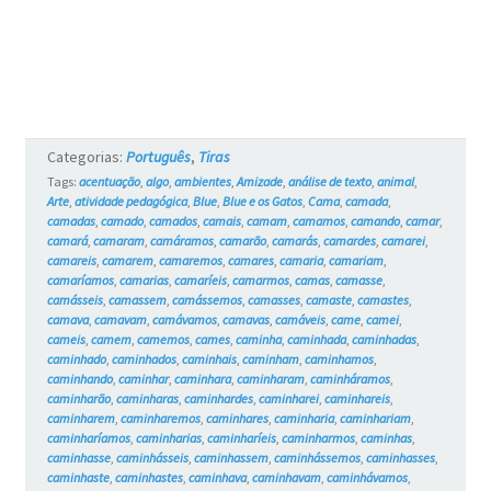
Categorias:
Português
,
Tiras
Tags:
acentuação
,
algo
,
ambientes
,
Amizade
,
análise de texto
,
animal
,
Arte
,
atividade pedagógica
,
Blue
,
Blue e os Gatos
,
Cama
,
camada
,
camadas
,
camado
,
camados
,
camais
,
camam
,
camamos
,
camando
,
camar
,
camará
,
camaram
,
camáramos
,
camarão
,
camarás
,
camardes
,
camarei
,
camareis
,
camarem
,
camaremos
,
camares
,
camaria
,
camariam
,
camaríamos
,
camarias
,
camaríeis
,
camarmos
,
camas
,
camasse
,
camásseis
,
camassem
,
camássemos
,
camasses
,
camaste
,
camastes
,
camava
,
camavam
,
camávamos
,
camavas
,
camáveis
,
came
,
camei
,
cameis
,
camem
,
camemos
,
cames
,
caminha
,
caminhada
,
caminhadas
,
caminhado
,
caminhados
,
caminhais
,
caminham
,
caminhamos
,
caminhando
,
caminhar
,
caminhara
,
caminharam
,
caminháramos
,
caminharão
,
caminharas
,
caminhardes
,
caminharei
,
caminhareis
,
caminharem
,
caminharemos
,
caminhares
,
caminharia
,
caminhariam
,
caminharíamos
,
caminharias
,
caminharíeis
,
caminharmos
,
caminhas
,
caminhasse
,
caminhásseis
,
caminhassem
,
caminhássemos
,
caminhasses
,
caminhaste
,
caminhastes
,
caminhava
,
caminhavam
,
caminhávamos
,