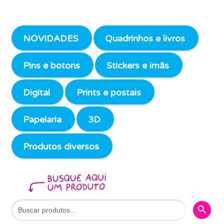
NOVIDADES
Quadrinhos e livros
Pins e botons
Stickers e imãs
Digital
Prints e postais
Papelaria
3D
Produtos diversos
Search Butto
Search
for: