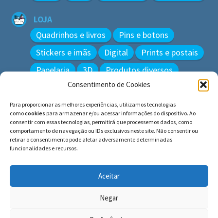
LOJA
Quadrinhos e livros
Pins e botons
Stickers e imãs
Digital
Prints e postais
Papelaria
3D
Produtos diversos
Consentimento de Cookies
BUSCAR
Para proporcionar as melhores experiências, utilizamos tecnologias
Pesquisar
como
cookies
para armazenar e/ou acessar informações do dispositivo. Ao
por:
consentir com essas tecnologias, permitirá que processemos dados, como
comportamento de navegação ou IDs exclusivos neste site. Não consentir ou
retirar o consentimento pode afetar adversamente determinadas
funcionalidades e recursos.
© BLUE e os gatos ∙ todos os direitos reservados.
Histórias inspiradas em gatos reais. Adote e cuide dos
Aceitar
gatos!
Negar