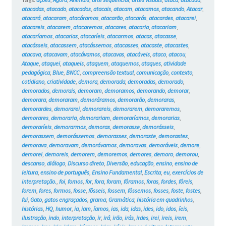
atacadas
,
atacado
,
atacados
,
atacais
,
atacam
,
atacamos
,
atacando
,
Atacar
,
atacará
,
atacaram
,
atacáramos
,
atacarão
,
atacarás
,
atacardes
,
atacarei
,
atacareis
,
atacarem
,
atacaremos
,
atacares
,
atacaria
,
atacariam
,
atacaríamos
,
atacarias
,
atacaríeis
,
atacarmos
,
atacas
,
atacasse
,
atacásseis
,
atacassem
,
atacássemos
,
atacasses
,
atacaste
,
atacastes
,
atacava
,
atacavam
,
atacávamos
,
atacavas
,
atacáveis
,
ataco
,
atacou
,
Ataque
,
ataquei
,
ataqueis
,
ataquem
,
ataquemos
,
ataques
,
atividade
pedagógica
,
Blue
,
BNCC
,
compreensão textual
,
comunicação
,
contexto
,
cotidiano
,
criatividade
,
demora
,
demorada
,
demoradas
,
demorado
,
demorados
,
demorais
,
demoram
,
demoramos
,
demorando
,
demorar
,
demorara
,
demoraram
,
demoráramos
,
demorarão
,
demoraras
,
demorardes
,
demorarei
,
demorareis
,
demorarem
,
demoraremos
,
demorares
,
demoraria
,
demorariam
,
demoraríamos
,
demorarias
,
demoraríeis
,
demorarmos
,
demoras
,
demorasse
,
demorásseis
,
demorassem
,
demorássemos
,
demorasses
,
demoraste
,
demorastes
,
demorava
,
demoravam
,
demorávamos
,
demoravas
,
demoráveis
,
demore
,
demorei
,
demoreis
,
demorem
,
demoremos
,
demores
,
demoro
,
demorou
,
descanso
,
diálogo
,
Discurso direto
,
Diversão
,
educação
,
ensino
,
ensino de
leitura
,
ensino de português
,
Ensino Fundamental
,
Escrita
,
eu
,
exercícios de
interpretação.
,
foi
,
fomos
,
for
,
fora
,
foram
,
fôramos
,
foras
,
fordes
,
fôreis
,
forem
,
fores
,
formos
,
fosse
,
fôsseis
,
fossem
,
fôssemos
,
fosses
,
foste
,
fostes
,
fui
,
Gato
,
gatos engraçados
,
grama
,
Gramática
,
história em quadrinhos
,
histórias
,
HQ
,
humor
,
ia
,
iam
,
íamos
,
ias
,
ida
,
idas
,
ides
,
ido
,
idos
,
íeis
,
ilustração
,
indo
,
interpretação
,
ir
,
irá
,
irão
,
irás
,
irdes
,
irei
,
ireis
,
irem
,