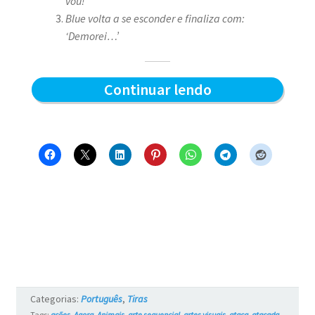
vou!’
Blue volta a se esconder e finaliza com:
‘Demorei…’
Demorou
Continuar lendo
–
Blue
e
os
Gatos
#16
Categorias:
Português
,
Tiras
Tags:
ações
,
Agora
,
Animais
,
arte sequencial
,
artes visuais
,
ataca
,
atacada
,