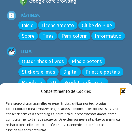
PÁGINAS
Início
Licenciamento
Clube do Blue
Sobre
Tiras
Para colorir
Informativo
LOJA
Quadrinhos e livros
Pins e botons
Stickers e imãs
Digital
Prints e postais
Papelaria
3D
Produtos diversos
Consentimento de Cookies
BUSCAR
Para proporcionar as melhores experiências, utilizamos tecnologias
Pesquisar
como
cookies
para armazenar e/ou acessar informações do dispositivo. Ao
por:
consentir com essas tecnologias, permitirá que processemos dados, como
comportamento de navegação ou IDs exclusivos neste site. Não consentir ou
retirar o consentimento pode afetar adversamente determinadas
funcionalidades e recursos.