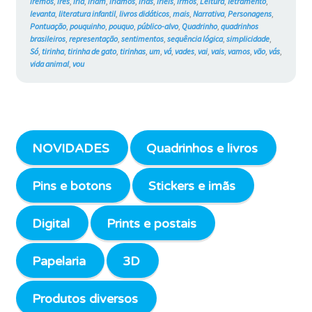
iremos
,
ires
,
iria
,
iriam
,
iríamos
,
irias
,
iríeis
,
irmos
,
Leitura
,
letramento
,
levanta
,
literatura infantil
,
livros didáticos
,
mais
,
Narrativa
,
Personagens
,
Pontuação
,
pouquinho
,
pouquo
,
público-alvo
,
Quadrinho
,
quadrinhos
brasileiros
,
representação
,
sentimentos
,
sequência lógica
,
simplicidade
,
Só
,
tirinha
,
tirinha de gato
,
tirinhas
,
um
,
vá
,
vades
,
vai
,
vais
,
vamos
,
vão
,
vás
,
vida animal
,
vou
NOVIDADES
Quadrinhos e livros
Pins e botons
Stickers e imãs
Digital
Prints e postais
Papelaria
3D
Produtos diversos