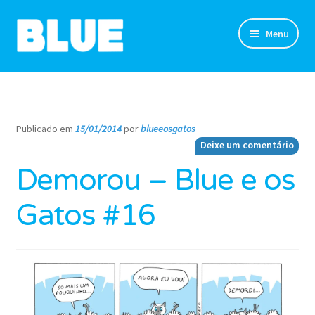
Pular
Pular
Menu
para
para
navegação
o
TIRINHAS
conteúdo
DESENHOS
Publicado em
15/01/2014
por
blueeosgatos
—
Deixe um comentário
NOVIDADES
Demorou – Blue e os
SOBRE
Gatos #16
CLUBE DO BLUE
LOJA
CONTATO