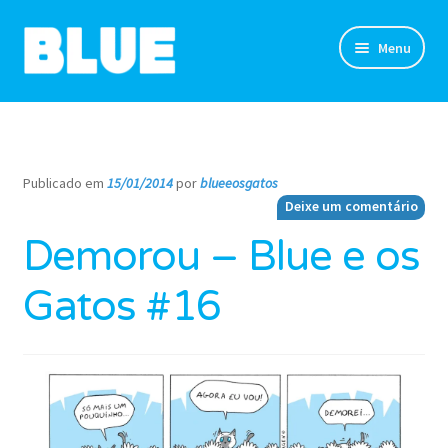
Pular
Pular
Menu
para
para
navegação
o
TIRINHAS
conteúdo
DESENHOS
Publicado em
15/01/2014
por
blueeosgatos
—
Deixe um comentário
NOVIDADES
Demorou – Blue e os
SOBRE
Gatos #16
CLUBE DO BLUE
LOJA
CONTATO