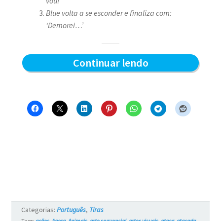
vou!’
Blue volta a se esconder e finaliza com:
‘Demorei…’
Demorou
Continuar lendo
–
Blue
e
os
Gatos
#16
Categorias:
Português
,
Tiras
Tags:
ações
,
Agora
,
Animais
,
arte sequencial
,
artes visuais
,
ataca
,
atacada
,