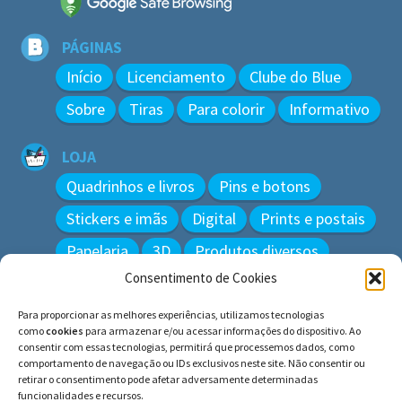
PÁGINAS
Início
Licenciamento
Clube do Blue
Sobre
Tiras
Para colorir
Informativo
LOJA
Quadrinhos e livros
Pins e botons
Stickers e imãs
Digital
Prints e postais
Papelaria
3D
Produtos diversos
Consentimento de Cookies
BUSCAR
Para proporcionar as melhores experiências, utilizamos tecnologias
Pesquisar
como
cookies
para armazenar e/ou acessar informações do dispositivo. Ao
por:
consentir com essas tecnologias, permitirá que processemos dados, como
comportamento de navegação ou IDs exclusivos neste site. Não consentir ou
retirar o consentimento pode afetar adversamente determinadas
funcionalidades e recursos.