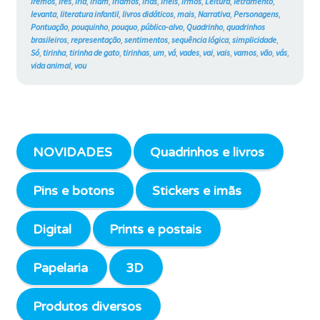
iremos
,
ires
,
iria
,
iriam
,
iríamos
,
irias
,
iríeis
,
irmos
,
Leitura
,
letramento
,
levanta
,
literatura infantil
,
livros didáticos
,
mais
,
Narrativa
,
Personagens
,
Pontuação
,
pouquinho
,
pouquo
,
público-alvo
,
Quadrinho
,
quadrinhos
brasileiros
,
representação
,
sentimentos
,
sequência lógica
,
simplicidade
,
Só
,
tirinha
,
tirinha de gato
,
tirinhas
,
um
,
vá
,
vades
,
vai
,
vais
,
vamos
,
vão
,
vás
,
vida animal
,
vou
NOVIDADES
Quadrinhos e livros
Pins e botons
Stickers e imãs
Digital
Prints e postais
Papelaria
3D
Produtos diversos