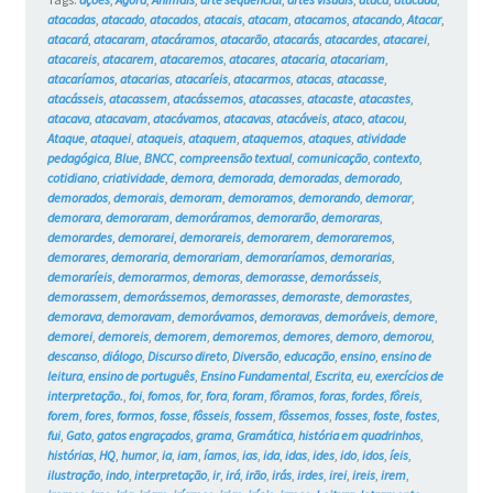
atacadas
,
atacado
,
atacados
,
atacais
,
atacam
,
atacamos
,
atacando
,
Atacar
,
atacará
,
atacaram
,
atacáramos
,
atacarão
,
atacarás
,
atacardes
,
atacarei
,
atacareis
,
atacarem
,
atacaremos
,
atacares
,
atacaria
,
atacariam
,
atacaríamos
,
atacarias
,
atacaríeis
,
atacarmos
,
atacas
,
atacasse
,
atacásseis
,
atacassem
,
atacássemos
,
atacasses
,
atacaste
,
atacastes
,
atacava
,
atacavam
,
atacávamos
,
atacavas
,
atacáveis
,
ataco
,
atacou
,
Ataque
,
ataquei
,
ataqueis
,
ataquem
,
ataquemos
,
ataques
,
atividade
pedagógica
,
Blue
,
BNCC
,
compreensão textual
,
comunicação
,
contexto
,
cotidiano
,
criatividade
,
demora
,
demorada
,
demoradas
,
demorado
,
demorados
,
demorais
,
demoram
,
demoramos
,
demorando
,
demorar
,
demorara
,
demoraram
,
demoráramos
,
demorarão
,
demoraras
,
demorardes
,
demorarei
,
demorareis
,
demorarem
,
demoraremos
,
demorares
,
demoraria
,
demorariam
,
demoraríamos
,
demorarias
,
demoraríeis
,
demorarmos
,
demoras
,
demorasse
,
demorásseis
,
demorassem
,
demorássemos
,
demorasses
,
demoraste
,
demorastes
,
demorava
,
demoravam
,
demorávamos
,
demoravas
,
demoráveis
,
demore
,
demorei
,
demoreis
,
demorem
,
demoremos
,
demores
,
demoro
,
demorou
,
descanso
,
diálogo
,
Discurso direto
,
Diversão
,
educação
,
ensino
,
ensino de
leitura
,
ensino de português
,
Ensino Fundamental
,
Escrita
,
eu
,
exercícios de
interpretação.
,
foi
,
fomos
,
for
,
fora
,
foram
,
fôramos
,
foras
,
fordes
,
fôreis
,
forem
,
fores
,
formos
,
fosse
,
fôsseis
,
fossem
,
fôssemos
,
fosses
,
foste
,
fostes
,
fui
,
Gato
,
gatos engraçados
,
grama
,
Gramática
,
história em quadrinhos
,
histórias
,
HQ
,
humor
,
ia
,
iam
,
íamos
,
ias
,
ida
,
idas
,
ides
,
ido
,
idos
,
íeis
,
ilustração
,
indo
,
interpretação
,
ir
,
irá
,
irão
,
irás
,
irdes
,
irei
,
ireis
,
irem
,