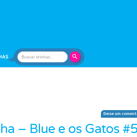
Search Button
Search
HAS
for:
Deixe um coment
nha – Blue e os Gatos #