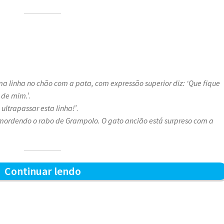
 linha no chão com a pata, com expressão superior diz: ‘Que fique
ê de mim.’
.
ultrapassar esta linha!’
.
 mordendo o rabo de Grampolo. O gato ancião está surpreso com a
Grampolo
Continuar lendo
e
a
linha