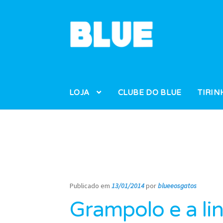
Pular
Pular
para
para
navegação
o
conteúdo
LOJA
CLUBE DO BLUE
TIRIN
Publicado em
13/01/2014
por
blueeosgatos
—
Grampolo e a li