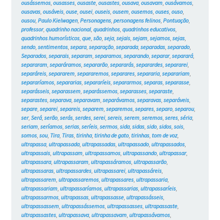
ousássemos
,
ousasses
,
ousaste
,
ousastes
,
ousava
,
ousavam
,
ousávamos
,
ousavas
,
ousáveis
,
ouse
,
ousei
,
ouseis
,
ousem
,
ousemos
,
ouses
,
ouso
,
ousou
,
Paulo Kielwagen
,
Personagens
,
personagens felinos
,
Pontuação
,
professor
,
quadrinho nacional
,
quadrinhos
,
quadrinhos educativos
,
quadrinhos humorísticos
,
que
,
são
,
seja
,
sejais
,
sejam
,
sejamos
,
sejas
,
sendo
,
sentimentos
,
separa
,
separação
,
separada
,
separadas
,
separado
,
Separados
,
separais
,
separam
,
separamos
,
separando
,
separar
,
separará
,
separaram
,
separáramos
,
separarão
,
separarás
,
separardes
,
separarei
,
separáreis
,
separarem
,
separaremos
,
separares
,
separaria
,
separariam
,
separaríamos
,
separarias
,
separaríeis
,
separarmos
,
separas
,
separasse
,
separásseis
,
separassem
,
separássemos
,
separasses
,
separaste
,
separastes
,
separava
,
separavam
,
separávamos
,
separavas
,
separáveis
,
separe
,
separei
,
separeis
,
separem
,
separemos
,
separes
,
separo
,
separou
,
ser
,
Será
,
serão
,
serás
,
serdes
,
serei
,
sereis
,
serem
,
seremos
,
seres
,
séria
,
seriam
,
seríamos
,
serias
,
seríeis
,
sermos
,
sida
,
sidas
,
sido
,
sidos
,
sois
,
somos
,
sou
,
Tira
,
Tiras
,
tirinha
,
tirinha de gato
,
tirinhas
,
tom de voz
,
ultrapassa
,
ultrapassada
,
ultrapassadas
,
ultrapassado
,
ultrapassados
,
ultrapassais
,
ultrapassam
,
ultrapassamos
,
ultrapassando
,
ultrapassar
,
ultrapassara
,
ultrapassaram
,
ultrapassáramos
,
ultrapassarão
,
ultrapassaras
,
ultrapassardes
,
ultrapassarei
,
ultrapassáreis
,
ultrapassarem
,
ultrapassaremos
,
ultrapassares
,
ultrapassaria
,
ultrapassariam
,
ultrapassaríamos
,
ultrapassarias
,
ultrapassaríeis
,
ultrapassarmos
,
ultrapassas
,
ultrapassasse
,
ultrapassásseis
,
ultrapassassem
,
ultrapassássemos
,
ultrapassasses
,
ultrapassaste
,
ultrapassastes
,
ultrapassava
,
ultrapassavam
,
ultrapassávamos
,