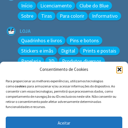
Início
Licenciamento
Clube do Blue
Sobre
Tiras
Para colorir
Informativo
LOJA
Quadrinhos e livros
Pins e botons
Stickers e imãs
Digital
Prints e postais
Papelaria
3D
Produtos diversos
Consentimento de Cookies
BUSCAR
Para proporcionar as melhores experiências, utilizamos tecnologias
Pesquisar
como
cookies
para armazenar e/ou acessar informações do dispositivo. Ao
por:
consentir com essas tecnologias, permitirá que processemos dados, como
comportamento de navegação ou IDs exclusivos neste site. Não consentir ou
retirar o consentimento pode afetar adversamente determinadas
funcionalidades e recursos.
© BLUE e os gatos ∙ todos os direitos reservados.
Histórias inspiradas em gatos reais. Adote e cuide dos
Aceitar