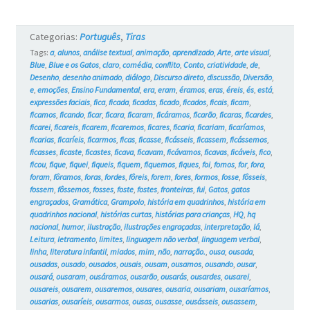
Gatos
Categorias:
Português
,
Tiras
#5
Tags:
a
,
alunos
,
análise textual
,
animação
,
aprendizado
,
Arte
,
arte visual
,
Blue
,
Blue e os Gatos
,
claro
,
comédia
,
conflito
,
Conto
,
criatividade
,
de
,
Desenho
,
desenho animado
,
diálogo
,
Discurso direto
,
discussão
,
Diversão
,
e
,
emoções
,
Ensino Fundamental
,
era
,
eram
,
éramos
,
eras
,
éreis
,
és
,
está
,
expressões faciais
,
fica
,
ficada
,
ficadas
,
ficado
,
ficados
,
ficais
,
ficam
,
ficamos
,
ficando
,
ficar
,
ficara
,
ficaram
,
ficáramos
,
ficarão
,
ficaras
,
ficardes
,
ficarei
,
ficareis
,
ficarem
,
ficaremos
,
ficares
,
ficaria
,
ficariam
,
ficaríamos
,
ficarias
,
ficaríeis
,
ficarmos
,
ficas
,
ficasse
,
ficásseis
,
ficassem
,
ficássemos
,
ficasses
,
ficaste
,
ficastes
,
ficava
,
ficavam
,
ficávamos
,
ficavas
,
ficáveis
,
fico
,
ficou
,
fique
,
fiquei
,
fiqueis
,
fiquem
,
fiquemos
,
fiques
,
foi
,
fomos
,
for
,
fora
,
foram
,
fôramos
,
foras
,
fordes
,
fôreis
,
forem
,
fores
,
formos
,
fosse
,
fôsseis
,
fossem
,
fôssemos
,
fosses
,
foste
,
fostes
,
fronteiras
,
fui
,
Gatos
,
gatos
engraçados
,
Gramática
,
Grampolo
,
história em quadrinhos
,
história em
quadrinhos nacional
,
histórias curtas
,
histórias para crianças
,
HQ
,
hq
nacional
,
humor
,
ilustração
,
ilustrações engraçadas
,
interpretação
,
lá
,
Leitura
,
letramento
,
limites
,
linguagem não verbal
,
linguagem verbal
,
linha
,
literatura infantil
,
miados
,
mim
,
não
,
narração.
,
ousa
,
ousada
,
ousadas
,
ousado
,
ousados
,
ousais
,
ousam
,
ousamos
,
ousando
,
ousar
,
ousará
,
ousaram
,
ousáramos
,
ousarão
,
ousarás
,
ousardes
,
ousarei
,
ousareis
,
ousarem
,
ousaremos
,
ousares
,
ousaria
,
ousariam
,
ousaríamos
,
ousarias
,
ousaríeis
,
ousarmos
,
ousas
,
ousasse
,
ousásseis
,
ousassem
,