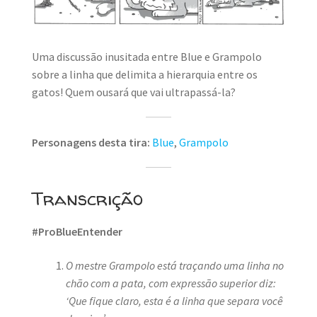
MINHA CONTA
CARRINHO
Uma discussão inusitada entre Blue e Grampolo
Search Button
sobre a linha que delimita a hierarquia entre os
Search
for:
gatos! Quem ousará que vai ultrapassá-la?
Personagens desta tira:
Blue
,
Grampolo
Transcrição
#ProBlueEntender
O mestre Grampolo está traçando uma linha no
chão com a pata, com expressão superior diz:
‘Que fique claro, esta é a linha que separa você