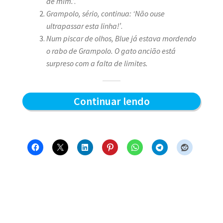
de mim.’
.
Grampolo, sério, continua: ‘Não ouse
ultrapassar esta linha!’
.
Num piscar de olhos, Blue já estava mordendo
o rabo de Grampolo. O gato ancião está
surpreso com a falta de limites.
Grampolo
Continuar lendo
e
a
linha
–
Blue
e
os