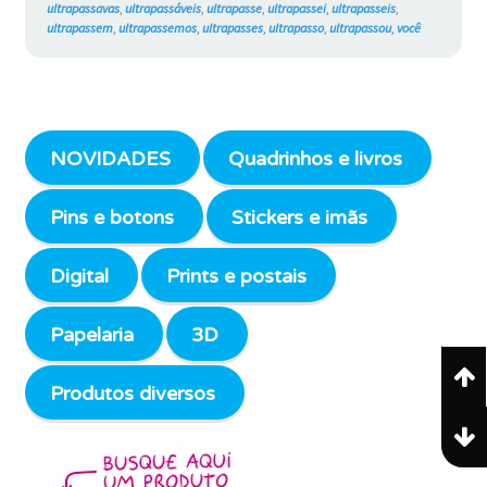
ultrapassavas
,
ultrapassáveis
,
ultrapasse
,
ultrapassei
,
ultrapasseis
,
ultrapassem
,
ultrapassemos
,
ultrapasses
,
ultrapasso
,
ultrapassou
,
você
NOVIDADES
Quadrinhos e livros
Pins e botons
Stickers e imãs
Digital
Prints e postais
Papelaria
3D
Produtos diversos