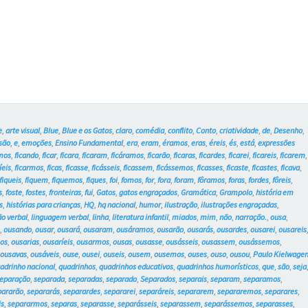
–
Blue
e
os
Gatos
e
,
arte visual
,
Blue
,
Blue e os Gatos
,
claro
,
comédia
,
conflito
,
Conto
,
criatividade
,
de
,
Desenho
,
#5
são
,
e
,
emoções
,
Ensino Fundamental
,
era
,
eram
,
éramos
,
eras
,
éreis
,
és
,
está
,
expressões
mos
,
ficando
,
ficar
,
ficara
,
ficaram
,
ficáramos
,
ficarão
,
ficaras
,
ficardes
,
ficarei
,
ficareis
,
ficarem
,
íeis
,
ficarmos
,
ficas
,
ficasse
,
ficásseis
,
ficassem
,
ficássemos
,
ficasses
,
ficaste
,
ficastes
,
ficava
,
fiqueis
,
fiquem
,
fiquemos
,
fiques
,
foi
,
fomos
,
for
,
fora
,
foram
,
fôramos
,
foras
,
fordes
,
fôreis
,
s
,
foste
,
fostes
,
fronteiras
,
fui
,
Gatos
,
gatos engraçados
,
Gramática
,
Grampolo
,
história em
s
,
histórias para crianças
,
HQ
,
hq nacional
,
humor
,
ilustração
,
ilustrações engraçadas
,
o verbal
,
linguagem verbal
,
linha
,
literatura infantil
,
miados
,
mim
,
não
,
narração.
,
ousa
,
s
,
ousando
,
ousar
,
ousará
,
ousaram
,
ousáramos
,
ousarão
,
ousarás
,
ousardes
,
ousarei
,
ousareis
os
,
ousarias
,
ousaríeis
,
ousarmos
,
ousas
,
ousasse
,
ousásseis
,
ousassem
,
ousássemos
,
,
ousavas
,
ousáveis
,
ouse
,
ousei
,
ouseis
,
ousem
,
ousemos
,
ouses
,
ouso
,
ousou
,
Paulo Kielwage
adrinho nacional
,
quadrinhos
,
quadrinhos educativos
,
quadrinhos humorísticos
,
que
,
são
,
seja
eparação
,
separada
,
separadas
,
separado
,
Separados
,
separais
,
separam
,
separamos
,
pararão
,
separarás
,
separardes
,
separarei
,
separáreis
,
separarem
,
separaremos
,
separares
,
is
,
separarmos
,
separas
,
separasse
,
separásseis
,
separassem
,
separássemos
,
separasses
,