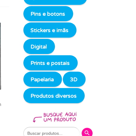
Pins e botons
Stickers e imãs
Digital
Prints e postais
Papelaria
3D
Produtos diversos
m
Search Button
Search
for: