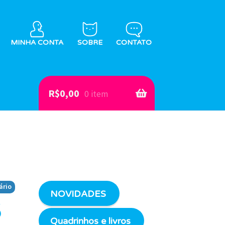
MINHA CONTA
SOBRE
CONTATO
R$
0,00
0 item
ário
NOVIDADES
5
Quadrinhos e livros