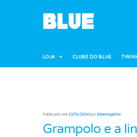
Pular
Pular
para
para
navegação
o
conteúdo
LOJA
CLUBE DO BLUE
TIRIN
Publicado em
13/01/2014
por
blueeosgatos
—
Grampolo e a li