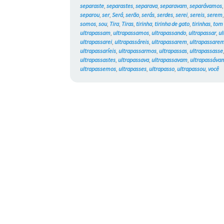
separaste
,
separastes
,
separava
,
separavam
,
separávamos
separou
,
ser
,
Será
,
serão
,
serás
,
serdes
,
serei
,
sereis
,
serem
somos
,
sou
,
Tira
,
Tiras
,
tirinha
,
tirinha de gato
,
tirinhas
,
tom 
ultrapassam
,
ultrapassamos
,
ultrapassando
,
ultrapassar
,
ul
ultrapassarei
,
ultrapassáreis
,
ultrapassarem
,
ultrapassare
ultrapassaríeis
,
ultrapassarmos
,
ultrapassas
,
ultrapassasse
ultrapassastes
,
ultrapassava
,
ultrapassavam
,
ultrapassáva
ultrapassemos
,
ultrapasses
,
ultrapasso
,
ultrapassou
,
você