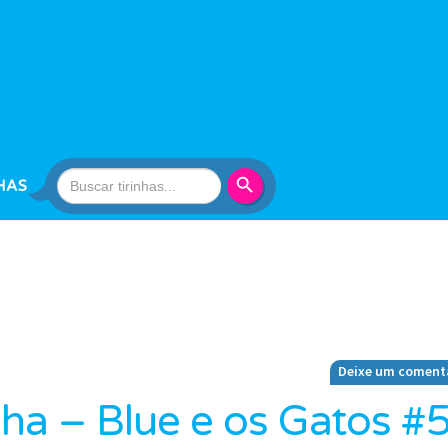
Search Button
Search
HAS
for:
Deixe um coment
nha – Blue e os Gatos #