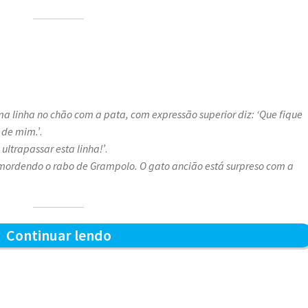
 linha no chão com a pata, com expressão superior diz: ‘Que fique
ê de mim.’
.
ultrapassar esta linha!’
.
 mordendo o rabo de Grampolo. O gato ancião está surpreso com a
Grampolo
Continuar lendo
e
a
linha