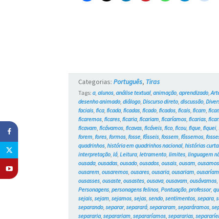
Categorias:
Português
,
Tiras
Tags:
a
,
alunos
,
análise textual
,
animação
,
aprendizado
,
Art
desenho animado
,
diálogo
,
Discurso direto
,
discussão
,
Diver
faciais
,
fica
,
ficada
,
ficadas
,
ficado
,
ficados
,
ficais
,
ficam
,
fica
ficaremos
,
ficares
,
ficaria
,
ficariam
,
ficaríamos
,
ficarias
,
ficar
ficavam
,
ficávamos
,
ficavas
,
ficáveis
,
fico
,
ficou
,
fique
,
fiquei
,
forem
,
fores
,
formos
,
fosse
,
fôsseis
,
fossem
,
fôssemos
,
fosse
quadrinhos
,
história em quadrinhos nacional
,
histórias curta
interpretação
,
lá
,
Leitura
,
letramento
,
limites
,
linguagem nã
ousada
,
ousadas
,
ousado
,
ousados
,
ousais
,
ousam
,
ousamo
ousarem
,
ousaremos
,
ousares
,
ousaria
,
ousariam
,
ousaríam
ousasses
,
ousaste
,
ousastes
,
ousava
,
ousavam
,
ousávamos
Personagens
,
personagens felinos
,
Pontuação
,
professor
,
qu
sejais
,
sejam
,
sejamos
,
sejas
,
sendo
,
sentimentos
,
separa
,
s
separando
,
separar
,
separará
,
separaram
,
separáramos
,
se
separaria
,
separariam
,
separaríamos
,
separarias
,
separaríe