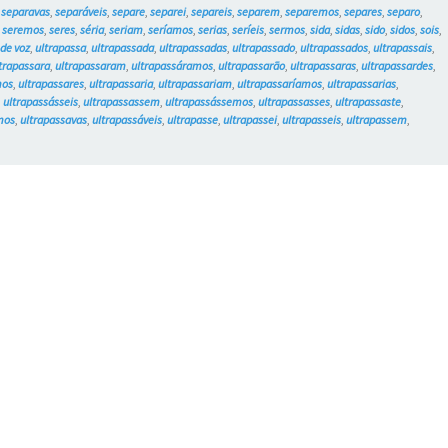
,
separavas
,
separáveis
,
separe
,
separei
,
separeis
,
separem
,
separemos
,
separes
,
separo
,
,
seremos
,
seres
,
séria
,
seriam
,
seríamos
,
serias
,
seríeis
,
sermos
,
sida
,
sidas
,
sido
,
sidos
,
sois
,
de voz
,
ultrapassa
,
ultrapassada
,
ultrapassadas
,
ultrapassado
,
ultrapassados
,
ultrapassais
,
trapassara
,
ultrapassaram
,
ultrapassáramos
,
ultrapassarão
,
ultrapassaras
,
ultrapassardes
,
mos
,
ultrapassares
,
ultrapassaria
,
ultrapassariam
,
ultrapassaríamos
,
ultrapassarias
,
,
ultrapassásseis
,
ultrapassassem
,
ultrapassássemos
,
ultrapassasses
,
ultrapassaste
,
mos
,
ultrapassavas
,
ultrapassáveis
,
ultrapasse
,
ultrapassei
,
ultrapasseis
,
ultrapassem
,