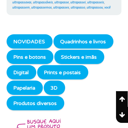
ultrapassavas
,
ultrapassáveis
,
ultrapasse
,
ultrapassei
,
ultrapasseis
,
ultrapassem
,
ultrapassemos
,
ultrapasses
,
ultrapasso
,
ultrapassou
,
você
NOVIDADES
Quadrinhos e livros
Pins e botons
Stickers e imãs
Digital
Prints e postais
Papelaria
3D
Produtos diversos