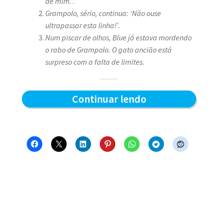
de mim.’
.
Grampolo, sério, continua: ‘Não ouse
ultrapassar esta linha!’
.
Num piscar de olhos, Blue já estava mordendo
o rabo de Grampolo. O gato ancião está
surpreso com a falta de limites.
Grampolo
Continuar lendo
e
a
linha
–
Blue
e
os