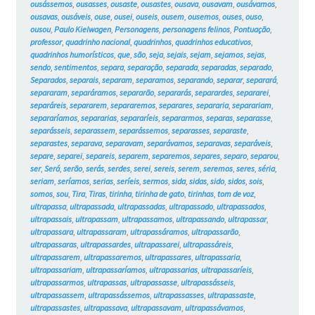
ousássemos
,
ousasses
,
ousaste
,
ousastes
,
ousava
,
ousavam
,
ousávamos
,
ousavas
,
ousáveis
,
ouse
,
ousei
,
ouseis
,
ousem
,
ousemos
,
ouses
,
ouso
,
ousou
,
Paulo Kielwagen
,
Personagens
,
personagens felinos
,
Pontuação
,
professor
,
quadrinho nacional
,
quadrinhos
,
quadrinhos educativos
,
quadrinhos humorísticos
,
que
,
são
,
seja
,
sejais
,
sejam
,
sejamos
,
sejas
,
sendo
,
sentimentos
,
separa
,
separação
,
separada
,
separadas
,
separado
,
Separados
,
separais
,
separam
,
separamos
,
separando
,
separar
,
separará
,
separaram
,
separáramos
,
separarão
,
separarás
,
separardes
,
separarei
,
separáreis
,
separarem
,
separaremos
,
separares
,
separaria
,
separariam
,
separaríamos
,
separarias
,
separaríeis
,
separarmos
,
separas
,
separasse
,
separásseis
,
separassem
,
separássemos
,
separasses
,
separaste
,
separastes
,
separava
,
separavam
,
separávamos
,
separavas
,
separáveis
,
separe
,
separei
,
separeis
,
separem
,
separemos
,
separes
,
separo
,
separou
,
ser
,
Será
,
serão
,
serás
,
serdes
,
serei
,
sereis
,
serem
,
seremos
,
seres
,
séria
,
seriam
,
seríamos
,
serias
,
seríeis
,
sermos
,
sida
,
sidas
,
sido
,
sidos
,
sois
,
somos
,
sou
,
Tira
,
Tiras
,
tirinha
,
tirinha de gato
,
tirinhas
,
tom de voz
,
ultrapassa
,
ultrapassada
,
ultrapassadas
,
ultrapassado
,
ultrapassados
,
ultrapassais
,
ultrapassam
,
ultrapassamos
,
ultrapassando
,
ultrapassar
,
ultrapassara
,
ultrapassaram
,
ultrapassáramos
,
ultrapassarão
,
ultrapassaras
,
ultrapassardes
,
ultrapassarei
,
ultrapassáreis
,
ultrapassarem
,
ultrapassaremos
,
ultrapassares
,
ultrapassaria
,
ultrapassariam
,
ultrapassaríamos
,
ultrapassarias
,
ultrapassaríeis
,
ultrapassarmos
,
ultrapassas
,
ultrapassasse
,
ultrapassásseis
,
ultrapassassem
,
ultrapassássemos
,
ultrapassasses
,
ultrapassaste
,
ultrapassastes
,
ultrapassava
,
ultrapassavam
,
ultrapassávamos
,