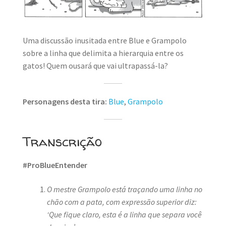
MINHA CONTA
CARRINHO
Uma discussão inusitada entre Blue e Grampolo
Search Button
sobre a linha que delimita a hierarquia entre os
Search
for:
gatos! Quem ousará que vai ultrapassá-la?
Personagens desta tira:
Blue
,
Grampolo
Transcrição
#ProBlueEntender
O mestre Grampolo está traçando uma linha no
chão com a pata, com expressão superior diz:
‘Que fique claro, esta é a linha que separa você