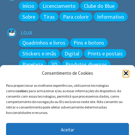
Início
Licenciamento
Clube do Blue
Sobre
Tiras
Para colorir
Informativo
LOJA
Quadrinhos e livros
Pins e botons
Stickers e imãs
Digital
Prints e postais
Papelaria
3D
Produtos diversos
Consentimento de Cookies
BUSCAR
Para proporcionar as melhores experiências, utilizamos tecnologias
Pesquisar
como
cookies
para armazenar e/ou acessar informações do dispositivo. Ao
por:
consentir com essas tecnologias, permitirá que processemos dados, como
comportamento de navegação ou IDs exclusivos neste site. Não consentir ou
retirar o consentimento pode afetar adversamente determinadas
funcionalidades e recursos.
© BLUE e os gatos ∙ todos os direitos reservados.
Histórias inspiradas em gatos reais. Adote e cuide dos
Aceitar