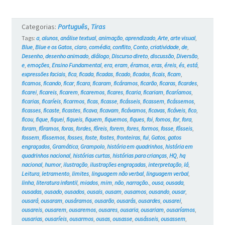
Gatos
Categorias:
Português
,
Tiras
#5
Tags:
a
,
alunos
,
análise textual
,
animação
,
aprendizado
,
Arte
,
arte visual
,
Blue
,
Blue e os Gatos
,
claro
,
comédia
,
conflito
,
Conto
,
criatividade
,
de
,
Desenho
,
desenho animado
,
diálogo
,
Discurso direto
,
discussão
,
Diversão
,
e
,
emoções
,
Ensino Fundamental
,
era
,
eram
,
éramos
,
eras
,
éreis
,
és
,
está
,
expressões faciais
,
fica
,
ficada
,
ficadas
,
ficado
,
ficados
,
ficais
,
ficam
,
ficamos
,
ficando
,
ficar
,
ficara
,
ficaram
,
ficáramos
,
ficarão
,
ficaras
,
ficardes
,
ficarei
,
ficareis
,
ficarem
,
ficaremos
,
ficares
,
ficaria
,
ficariam
,
ficaríamos
,
ficarias
,
ficaríeis
,
ficarmos
,
ficas
,
ficasse
,
ficásseis
,
ficassem
,
ficássemos
,
ficasses
,
ficaste
,
ficastes
,
ficava
,
ficavam
,
ficávamos
,
ficavas
,
ficáveis
,
fico
,
ficou
,
fique
,
fiquei
,
fiqueis
,
fiquem
,
fiquemos
,
fiques
,
foi
,
fomos
,
for
,
fora
,
foram
,
fôramos
,
foras
,
fordes
,
fôreis
,
forem
,
fores
,
formos
,
fosse
,
fôsseis
,
fossem
,
fôssemos
,
fosses
,
foste
,
fostes
,
fronteiras
,
fui
,
Gatos
,
gatos
engraçados
,
Gramática
,
Grampolo
,
história em quadrinhos
,
história em
quadrinhos nacional
,
histórias curtas
,
histórias para crianças
,
HQ
,
hq
nacional
,
humor
,
ilustração
,
ilustrações engraçadas
,
interpretação
,
lá
,
Leitura
,
letramento
,
limites
,
linguagem não verbal
,
linguagem verbal
,
linha
,
literatura infantil
,
miados
,
mim
,
não
,
narração.
,
ousa
,
ousada
,
ousadas
,
ousado
,
ousados
,
ousais
,
ousam
,
ousamos
,
ousando
,
ousar
,
ousará
,
ousaram
,
ousáramos
,
ousarão
,
ousarás
,
ousardes
,
ousarei
,
ousareis
,
ousarem
,
ousaremos
,
ousares
,
ousaria
,
ousariam
,
ousaríamos
,
ousarias
,
ousaríeis
,
ousarmos
,
ousas
,
ousasse
,
ousásseis
,
ousassem
,