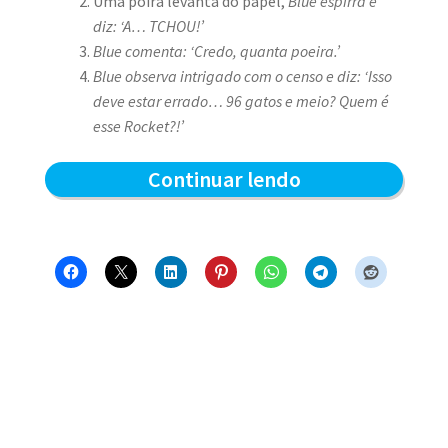
Uma poira levanta do papel,
Blue espirra e
diz: ‘A… TCHOU!’
Blue comenta: ‘Credo, quanta poeira.’
Blue observa intrigado com o censo e diz: ‘Isso
deve estar errado… 96 gatos e meio? Quem é
esse Rocket?!’
Censo
Continuar lendo
Felino
2018
do
Clube
do
Blue
–