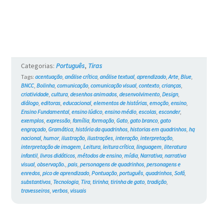
e
os
Gatos
#743
Categorias:
Português
,
Tiras
Tags:
acentuação
,
análise crítica
,
análise textual
,
aprendizado
,
Arte
,
Blue
,
BNCC
,
Bolinha
,
comunicação
,
comunicação visual
,
contexto
,
crianças
,
criatividade
,
cultura
,
desenhos animados
,
desenvolvimento
,
Design
,
diálogo
,
editoras
,
educacional
,
elementos de histórias
,
emoção
,
ensino
,
Ensino Fundamental
,
ensino lúdico
,
ensino médio
,
escolas
,
esconder
,
exemplos
,
expressão
,
família
,
formação
,
Gato
,
gato branco
,
gato
engraçado
,
Gramática
,
história da quadrinhos
,
historias em quadrinhos
,
hq
nacional
,
humor
,
ilustração
,
ilustrações
,
interação
,
interpretação
,
interpretação de imagem
,
Leitura
,
leitura crítica
,
linguagem
,
literatura
infantil
,
livros didáticos
,
métodos de ensino
,
mídia
,
Narrativa
,
narrativa
visual
,
observação.
,
pais
,
personagens de quadrinhos
,
personagens e
enredos
,
pico de aprendizado
,
Pontuação
,
português
,
quadrinhos
,
Sofá
,
substantivos
,
Tecnologia
,
Tira
,
tirinha
,
tirinha de gato
,
tradição
,
travesseiros
,
verbos
,
visuais