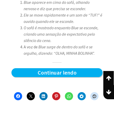
Blue aparece em cima do sofá, olhando
nervoso e diz que precisa se esconder.
Ele se move rapidamente e um som de “TUF!” é
ouvido quando ele se esconde.
O sofá é mostrado enquanto Blue se esconde,
criando uma sensação de expectativa pelo
silêncio da cena.
A voz de
Blue surge de dentro do sofá e se
orgulha, dizendo: “OLHA, MINHA BOLINHA”.
Escondido
Continuar lendo
e
Surpresas!
–
Blue