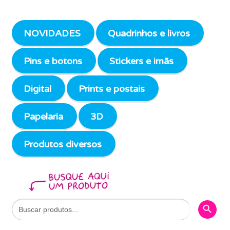
NOVIDADES
Quadrinhos e livros
Pins e botons
Stickers e imãs
Digital
Prints e postais
Papelaria
3D
Produtos diversos
Search Butto
Search
for: