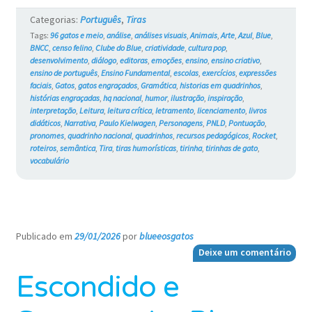
Blue
Categorias:
Português
,
Tiras
e
Tags:
96 gatos e meio
,
análise
,
análises visuais
,
Animais
,
Arte
,
Azul
,
Blue
,
BNCC
,
censo felino
,
Clube do Blue
,
criatividade
,
cultura pop
,
os
desenvolvimento
,
diálogo
,
editoras
,
emoções
,
ensino
,
ensino criativo
,
ensino de português
,
Ensino Fundamental
,
escolas
,
exercícios
,
expressões
Gatos
faciais
,
Gatos
,
gatos engraçados
,
Gramática
,
historias em quadrinhos
,
histórias engraçadas
,
hq nacional
,
humor
,
ilustração
,
inspiração
,
#769
interpretação
,
Leitura
,
leitura crítica
,
letramento
,
licenciamento
,
livros
didáticos
,
Narrativa
,
Paulo Kielwagen
,
Personagens
,
PNLD
,
Pontuação
,
pronomes
,
quadrinho nacional
,
quadrinhos
,
recursos pedagógicos
,
Rocket
,
roteiros
,
semântica
,
Tira
,
tiras humorísticas
,
tirinha
,
tirinhas de gato
,
vocabulário
Publicado em
29/01/2026
por
blueeosgatos
—
Deixe um comentário
Escondido e