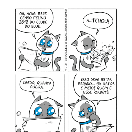
MINHA CONTA
CARRINHO
Search Button
Search
for: