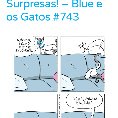
Surpresas! – Blue e
os Gatos #743