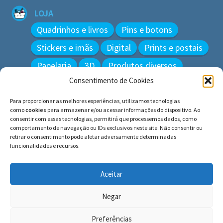
LOJA
Quadrinhos e livros
Pins e botons
Stickers e imãs
Digital
Prints e postais
Papelaria
3D
Produtos diversos
Consentimento de Cookies
BUSCAR
Para proporcionar as melhores experiências, utilizamos tecnologias
Pesquisar
como
cookies
para armazenar e/ou acessar informações do dispositivo. Ao
por:
consentir com essas tecnologias, permitirá que processemos dados, como
comportamento de navegação ou IDs exclusivos neste site. Não consentir ou
retirar o consentimento pode afetar adversamente determinadas
funcionalidades e recursos.
© BLUE e os gatos ∙ todos os direitos reservados.
Histórias inspiradas em gatos reais. Adote e cuide dos
Aceitar
gatos!
Negar
Preferências
0