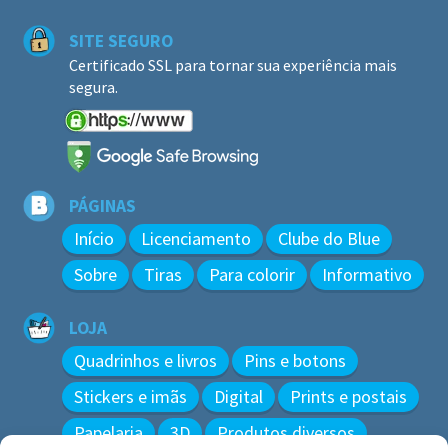
SITE SEGURO
Certificado SSL para tornar sua experiência mais
segura.
PÁGINAS
Início
Licenciamento
Clube do Blue
Sobre
Tiras
Para colorir
Informativo
LOJA
Quadrinhos e livros
Pins e botons
Stickers e imãs
Digital
Prints e postais
Papelaria
3D
Produtos diversos