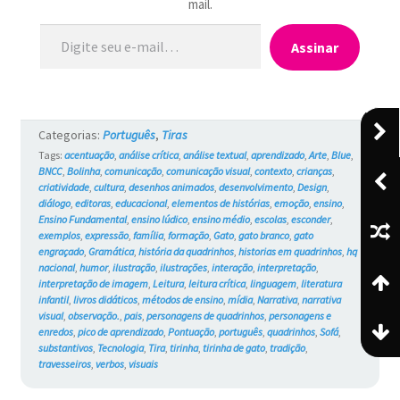
mail.
Digite seu e-mail…
Assinar
Categorias:
Português
,
Tiras
Tags:
acentuação
,
análise crítica
,
análise textual
,
aprendizado
,
Arte
,
Blue
,
BNCC
,
Bolinha
,
comunicação
,
comunicação visual
,
contexto
,
crianças
,
criatividade
,
cultura
,
desenhos animados
,
desenvolvimento
,
Design
,
diálogo
,
editoras
,
educacional
,
elementos de histórias
,
emoção
,
ensino
,
Ensino Fundamental
,
ensino lúdico
,
ensino médio
,
escolas
,
esconder
,
exemplos
,
expressão
,
família
,
formação
,
Gato
,
gato branco
,
gato
engraçado
,
Gramática
,
história da quadrinhos
,
historias em quadrinhos
,
hq
nacional
,
humor
,
ilustração
,
ilustrações
,
interação
,
interpretação
,
interpretação de imagem
,
Leitura
,
leitura crítica
,
linguagem
,
literatura
infantil
,
livros didáticos
,
métodos de ensino
,
mídia
,
Narrativa
,
narrativa
visual
,
observação.
,
pais
,
personagens de quadrinhos
,
personagens e
enredos
,
pico de aprendizado
,
Pontuação
,
português
,
quadrinhos
,
Sofá
,
substantivos
,
Tecnologia
,
Tira
,
tirinha
,
tirinha de gato
,
tradição
,
travesseiros
,
verbos
,
visuais