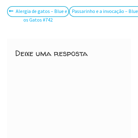
Navegação
Post
Próximo
Alergia de gatos – Blue e
Passarinho e a invocação – Blue
anterior:
post:
os Gatos #742
de
Post
Deixe uma resposta