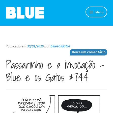
Pular
Pular
Menu
para
para
navegação
o
TIRINHAS
conteúdo
DESENHOS
Publicado em
30/01/2026
por
blueeosgatos
—
Deixe um comentário
NOVIDADES
Passarinho e a invocação –
SOBRE
Blue e os Gatos #744
CLUBE DO BLUE
LOJA
CONTATO