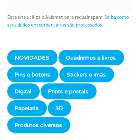
Este site utiliza o Akismet para reduzir spam.
Saiba como
seus dados em comentários são processados
.
NOVIDADES
Quadrinhos e livros
Pins e botons
Stickers e imãs
Digital
Prints e postais
Papelaria
3D
Produtos diversos