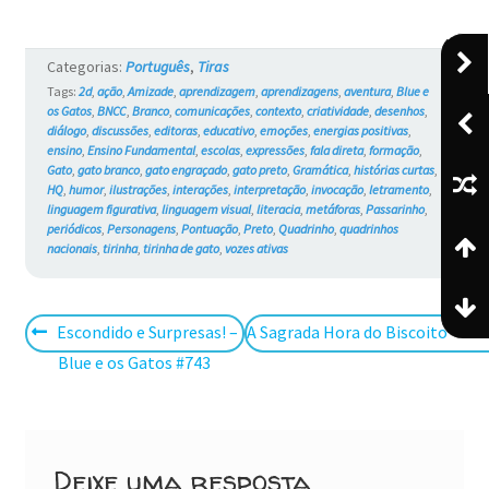
Categorias:
Português
,
Tiras
Tags:
2d
,
ação
,
Amizade
,
aprendizagem
,
aprendizagens
,
aventura
,
Blue e
os Gatos
,
BNCC
,
Branco
,
comunicações
,
contexto
,
criatividade
,
desenhos
,
diálogo
,
discussões
,
editoras
,
educativo
,
emoções
,
energias positivas
,
ensino
,
Ensino Fundamental
,
escolas
,
expressões
,
fala direta
,
formação
,
Gato
,
gato branco
,
gato engraçado
,
gato preto
,
Gramática
,
histórias curtas
,
HQ
,
humor
,
ilustrações
,
interações
,
interpretação
,
invocação
,
letramento
,
linguagem figurativa
,
linguagem visual
,
literacia
,
metáforas
,
Passarinho
,
periódicos
,
Personagens
,
Pontuação
,
Preto
,
Quadrinho
,
quadrinhos
nacionais
,
tirinha
,
tirinha de gato
,
vozes ativas
Navegação
Post
Próximo
Escondido e Surpresas! –
A Sagrada Hora do Biscoito – Blu
anterior:
post:
Blue e os Gatos #743
de
Post
Deixe uma resposta