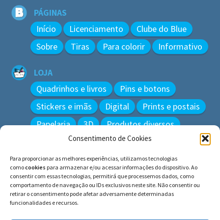
PÁGINAS
Início
Licenciamento
Clube do Blue
Sobre
Tiras
Para colorir
Informativo
LOJA
Quadrinhos e livros
Pins e botons
Stickers e imãs
Digital
Prints e postais
Papelaria
3D
Produtos diversos
Consentimento de Cookies
BUSCAR
Para proporcionar as melhores experiências, utilizamos tecnologias
Pesquisar
como
cookies
para armazenar e/ou acessar informações do dispositivo. Ao
por:
consentir com essas tecnologias, permitirá que processemos dados, como
comportamento de navegação ou IDs exclusivos neste site. Não consentir ou
retirar o consentimento pode afetar adversamente determinadas
funcionalidades e recursos.
© BLUE e os gatos ∙ todos os direitos reservados.