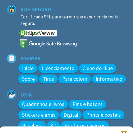
SITE SEGURO
Certificado SSL para tornar sua experiência mais
segura.
PÁGINAS
Início
Licenciamento
Clube do Blue
Sobre
Tiras
Para colorir
Informativo
LOJA
Quadrinhos e livros
Pins e botons
Stickers e imãs
Digital
Prints e postais
Papelaria
3D
Produtos diversos