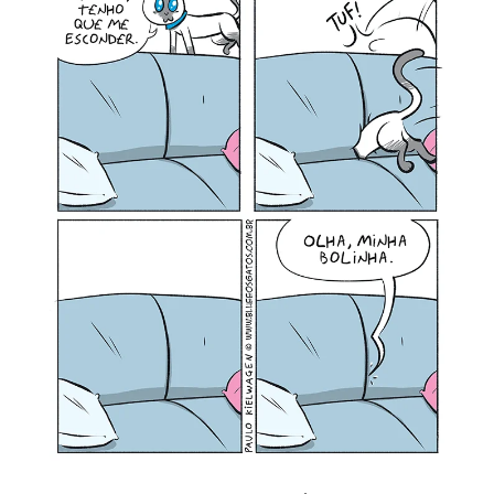
MINHA CONTA
CARRINHO
Search Button
Search
for: