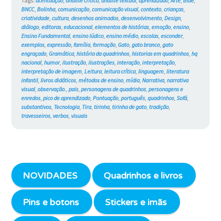
Tags:
acentuação
,
análise crítica
,
análise textual
,
aprendizado
,
Arte
,
Blue
,
BNCC
,
Bolinha
,
comunicação
,
comunicação visual
,
contexto
,
crianças
,
criatividade
,
cultura
,
desenhos animados
,
desenvolvimento
,
Design
,
diálogo
,
editoras
,
educacional
,
elementos de histórias
,
emoção
,
ensino
,
Ensino Fundamental
,
ensino lúdico
,
ensino médio
,
escolas
,
esconder
,
exemplos
,
expressão
,
família
,
formação
,
Gato
,
gato branco
,
gato
engraçado
,
Gramática
,
história da quadrinhos
,
historias em quadrinhos
,
hq
nacional
,
humor
,
ilustração
,
ilustrações
,
interação
,
interpretação
,
interpretação de imagem
,
Leitura
,
leitura crítica
,
linguagem
,
literatura
infantil
,
livros didáticos
,
métodos de ensino
,
mídia
,
Narrativa
,
narrativa
visual
,
observação.
,
pais
,
personagens de quadrinhos
,
personagens e
enredos
,
pico de aprendizado
,
Pontuação
,
português
,
quadrinhos
,
Sofá
,
substantivos
,
Tecnologia
,
Tira
,
tirinha
,
tirinha de gato
,
tradição
,
travesseiros
,
verbos
,
visuais
NOVIDADES
Quadrinhos e livros
Pins e botons
Stickers e imãs