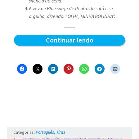
silêncio da cena.
A voz de
Blue surge de dentro do sofá e se
orgulha, dizendo: “OLHA, MINHA BOLINHA”.
Escondido
Continuar lendo
e
Surpresas!
–
Blue
e
os
Gatos
#743
Categorias:
Português
,
Tiras