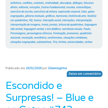
#745
artísticos
,
conflitos
,
contexto
,
criatividade
,
desculpas
,
diálogos
,
Discurso
direto
,
editoras
,
emoções
,
Ensino Fundamental
,
escolas
,
estereótipos
,
exercício de escrita
,
exercícios de leitura
,
expressão corporal
,
Gato
,
gatos
engraçados
,
gêneros textuais
,
gráficos
,
harmonia
,
história da arte
,
história
em quadrinhos
,
HQ
,
humor
,
interação social
,
interações
,
interpretação
,
interpretação de imagens
,
Ironia
,
jornais
,
leitura de quadrinhos
,
linguagem
não verbal
,
linguagem verbal
,
Livro didático
,
narrativas visuais
,
Paulo
,
Personagens
,
personagens cômicos
,
Pontuação
,
pronomes
,
quadrinho
nacional
,
resolução
,
semântica
,
sentimentos
,
situações cotidianas
,
situações engraçadas
,
substantivos
,
Tira
,
tirinha
,
universidades
,
verbos
Publicado em
29/01/2026
por
blueeosgatos
—
Deixe um comentário
Escondido e
Surpresas! – Blue e