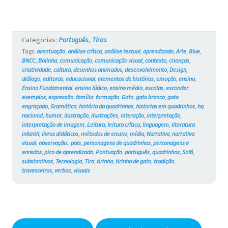
Gatos
#743
Categorias:
Português
,
Tiras
Tags:
acentuação
,
análise crítica
,
análise textual
,
aprendizado
,
Arte
,
Blue
,
BNCC
,
Bolinha
,
comunicação
,
comunicação visual
,
contexto
,
crianças
,
criatividade
,
cultura
,
desenhos animados
,
desenvolvimento
,
Design
,
diálogo
,
editoras
,
educacional
,
elementos de histórias
,
emoção
,
ensino
,
Ensino Fundamental
,
ensino lúdico
,
ensino médio
,
escolas
,
esconder
,
exemplos
,
expressão
,
família
,
formação
,
Gato
,
gato branco
,
gato
engraçado
,
Gramática
,
história da quadrinhos
,
historias em quadrinhos
,
hq
nacional
,
humor
,
ilustração
,
ilustrações
,
interação
,
interpretação
,
interpretação de imagem
,
Leitura
,
leitura crítica
,
linguagem
,
literatura
infantil
,
livros didáticos
,
métodos de ensino
,
mídia
,
Narrativa
,
narrativa
visual
,
observação.
,
pais
,
personagens de quadrinhos
,
personagens e
enredos
,
pico de aprendizado
,
Pontuação
,
português
,
quadrinhos
,
Sofá
,
substantivos
,
Tecnologia
,
Tira
,
tirinha
,
tirinha de gato
,
tradição
,
travesseiros
,
verbos
,
visuais