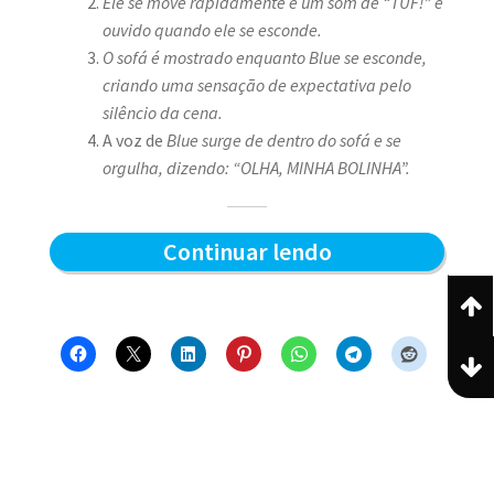
Ele se move rapidamente e um som de “TUF!” é
ouvido quando ele se esconde.
O sofá é mostrado enquanto Blue se esconde,
criando uma sensação de expectativa pelo
silêncio da cena.
A voz de
Blue surge de dentro do sofá e se
orgulha, dizendo: “OLHA, MINHA BOLINHA”.
Escondido
Continuar lendo
e
Surpresas!
–
Blue
e
os