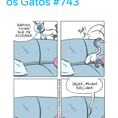
os Gatos #743