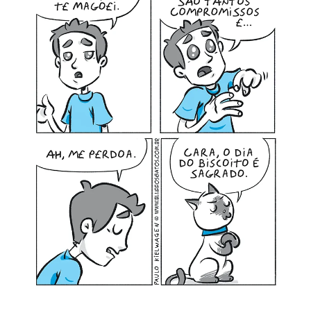
MINHA CONTA
CARRINHO
Search Button
Search
for: