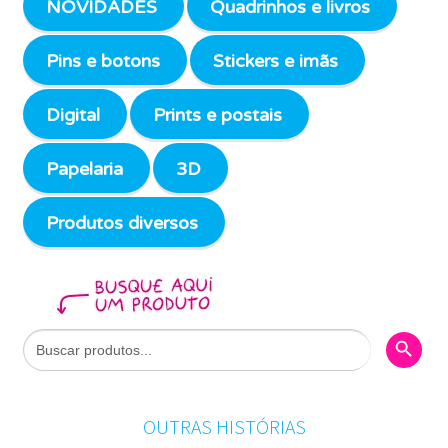
NOVIDADES
Quadrinhos e livros
Pins e botons
Stickers e imãs
Digital
Prints e postais
Papelaria
3D
Produtos diversos
Search Butto
Search
for:
OUTRAS HISTÓRIAS