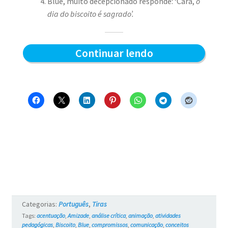
Blue, muito decepcionado responde: ‘Cara,
o
dia do biscoito é sagrado’.
A
Continuar lendo
Sagrada
Hora
do
Biscoito
–
Blue
e
os
Categorias:
Português
,
Tiras
Gatos
Tags:
acentuação
,
Amizade
,
análise crítica
,
animação
,
atividades
pedagógicas
,
Biscoito
,
Blue
,
compromissos
,
comunicação
,
conceitos