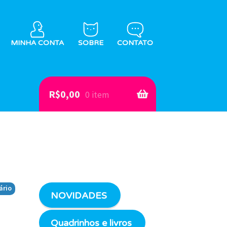
MINHA CONTA
SOBRE
CONTATO
R$
0,00
0 item
ário
NOVIDADES
Quadrinhos e livros