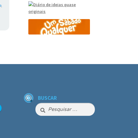
o
,
BUSCAR
Pesquisar
por: