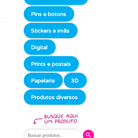
Pins e botons
Stickers e imãs
Digital
Prints e postais
Papelaria
3D
Produtos diversos
Search Button
Search
for: