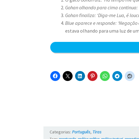
Gohan olhando para cima continua: ‘
Gohan finaliza: ‘Diga-me Lua, é louc
Blue aparece e responde: ‘Negação e
estava olhando para uma luz de um
Categorias:
Português
,
Tiras
Tags:
acentuação
,
análise gráfica
,
análise textual
,
aprendiz