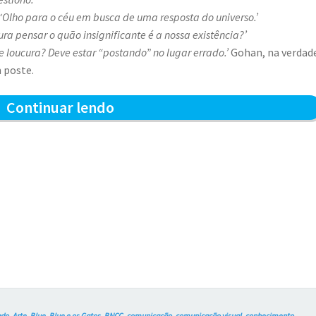
Olho para o céu em busca de uma resposta do universo.’
ura pensar o quão insignificante é a nossa existência?’
 loucura? Deve estar “postando” no lugar errado.’
Gohan, na verdad
 poste.
Reflexões
Continuar lendo
Noturnas
–
Blue
e
os
Gatos
#764
ado
,
Arte
,
Blue
,
Blue e os Gatos
,
BNCC
,
comunicação
,
comunicação visual
,
conhecimento
,