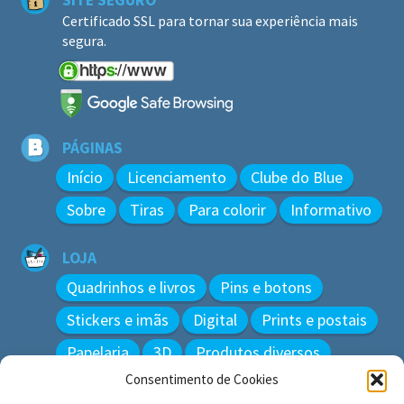
Certificado SSL para tornar sua experiência mais
segura.
PÁGINAS
Início
Licenciamento
Clube do Blue
Sobre
Tiras
Para colorir
Informativo
LOJA
Quadrinhos e livros
Pins e botons
Stickers e imãs
Digital
Prints e postais
Papelaria
3D
Produtos diversos
Consentimento de Cookies
BUSCAR