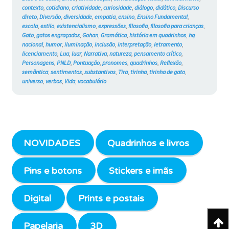
contexto
,
cotidiano
,
criatividade
,
curiosidade
,
diálogo
,
didático
,
Discurso
direto
,
Diversão
,
diversidade
,
empatia
,
ensino
,
Ensino Fundamental
,
escola
,
estilo
,
existencialismo
,
expressões
,
filosofia
,
filosofia para crianças
,
Gato
,
gatos engraçados
,
Gohan
,
Gramática
,
história em quadrinhos
,
hq
nacional
,
humor
,
iluminação
,
inclusão
,
interpretação
,
letramento
,
licenciamento
,
Lua
,
luar
,
Narrativa
,
natureza
,
pensamento crítico
,
Personagens
,
PNLD
,
Pontuação
,
pronomes
,
quadrinhos
,
Reflexão
,
semântica
,
sentimentos
,
substantivos
,
Tira
,
tirinha
,
tirinha de gato
,
universo
,
verbos
,
Vida
,
vocabulário
NOVIDADES
Quadrinhos e livros
Pins e botons
Stickers e imãs
Digital
Prints e postais
Papelaria
3D