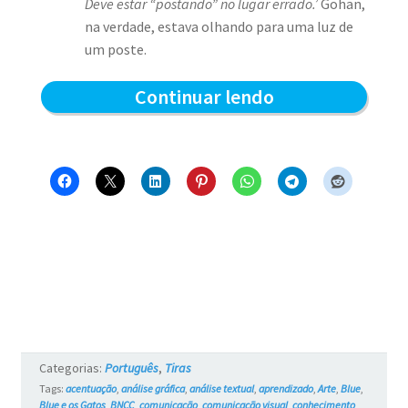
Deve estar “postando” no lugar errado.’
Gohan,
na verdade, estava olhando para uma luz de
um poste.
Reflexões
Continuar lendo
Noturnas
–
Blue
e
os
Gatos
#764
Categorias:
Português
,
Tiras
Tags:
acentuação
,
análise gráfica
,
análise textual
,
aprendizado
,
Arte
,
Blue
,
Blue e os Gatos
,
BNCC
,
comunicação
,
comunicação visual
,
conhecimento
,