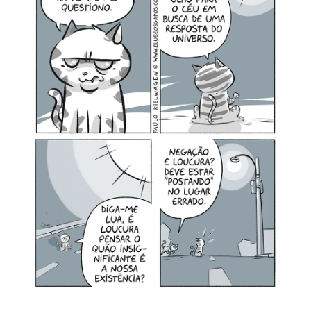
MINHA CONTA
CARRINHO
Search Button
Search
for: