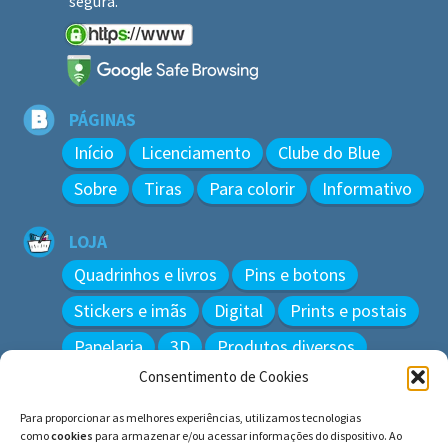
segura.
PÁGINAS
Início
Licenciamento
Clube do Blue
Sobre
Tiras
Para colorir
Informativo
LOJA
Quadrinhos e livros
Pins e botons
Stickers e imãs
Digital
Prints e postais
Papelaria
3D
Produtos diversos
Consentimento de Cookies
BUSCAR
Para proporcionar as melhores experiências, utilizamos tecnologias
Pesquisar
como
cookies
para armazenar e/ou acessar informações do dispositivo. Ao