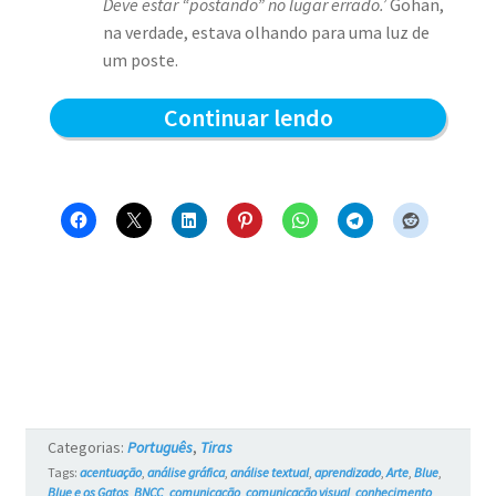
Deve estar “postando” no lugar errado.’
Gohan,
na verdade, estava olhando para uma luz de
um poste.
Reflexões
Continuar lendo
Noturnas
–
Blue
e
os
Gatos
#764
Categorias:
Português
,
Tiras
Tags:
acentuação
,
análise gráfica
,
análise textual
,
aprendizado
,
Arte
,
Blue
,
Blue e os Gatos
,
BNCC
,
comunicação
,
comunicação visual
,
conhecimento
,