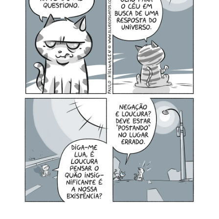
MINHA CONTA
CARRINHO
Search Button
Search
for: