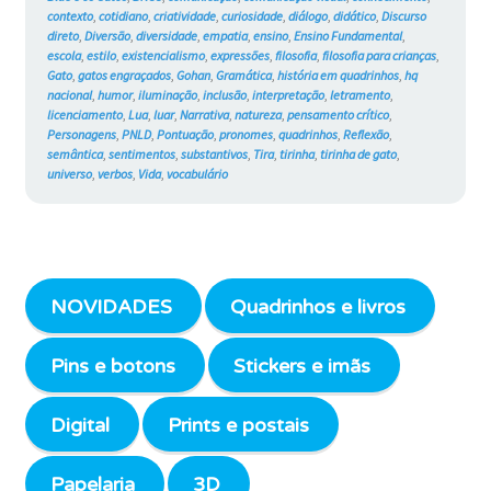
contexto
,
cotidiano
,
criatividade
,
curiosidade
,
diálogo
,
didático
,
Discurso
direto
,
Diversão
,
diversidade
,
empatia
,
ensino
,
Ensino Fundamental
,
escola
,
estilo
,
existencialismo
,
expressões
,
filosofia
,
filosofia para crianças
,
Gato
,
gatos engraçados
,
Gohan
,
Gramática
,
história em quadrinhos
,
hq
nacional
,
humor
,
iluminação
,
inclusão
,
interpretação
,
letramento
,
licenciamento
,
Lua
,
luar
,
Narrativa
,
natureza
,
pensamento crítico
,
Personagens
,
PNLD
,
Pontuação
,
pronomes
,
quadrinhos
,
Reflexão
,
semântica
,
sentimentos
,
substantivos
,
Tira
,
tirinha
,
tirinha de gato
,
universo
,
verbos
,
Vida
,
vocabulário
NOVIDADES
Quadrinhos e livros
Pins e botons
Stickers e imãs
Digital
Prints e postais
Papelaria
3D