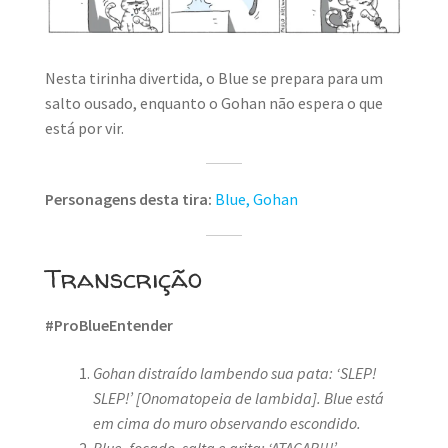
MINHA CONTA
CARRINHO
Nesta tirinha divertida, o Blue se prepara para um
salto ousado, enquanto o Gohan não espera o que
Search Button
Search
for:
está por vir.
Personagens desta tira:
Blue,
Gohan
Transcrição
#ProBlueEntender
Gohan distraído lambendo sua pata: ‘SLEP!
SLEP!’
[Onomatopeia de lambida]. Blue está
em cima do muro observando escondido.
Blue, focado, salta e grita: ‘ATACAR!!!’
.