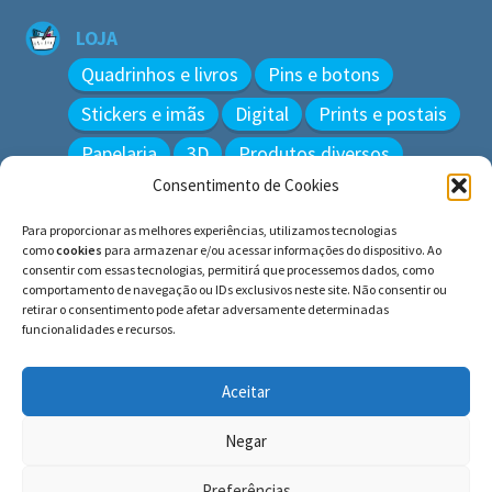
LOJA
Quadrinhos e livros
Pins e botons
Stickers e imãs
Digital
Prints e postais
Papelaria
3D
Produtos diversos
Consentimento de Cookies
BUSCAR
Para proporcionar as melhores experiências, utilizamos tecnologias
Pesquisar
como
cookies
para armazenar e/ou acessar informações do dispositivo. Ao
por:
consentir com essas tecnologias, permitirá que processemos dados, como
comportamento de navegação ou IDs exclusivos neste site. Não consentir ou
retirar o consentimento pode afetar adversamente determinadas
funcionalidades e recursos.
© BLUE e os gatos ∙ todos os direitos reservados.
Histórias inspiradas em gatos reais. Adote e cuide dos
Aceitar
gatos!
Negar
Preferências