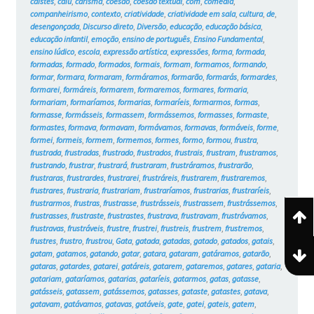
caístes
,
caiu
,
carisma
,
coesão
,
coesão textual
,
com
,
comédia
,
companheirismo
,
contexto
,
criatividade
,
criatividade em sala
,
cultura
,
de
,
desengonçada
,
Discurso direto
,
Diversão
,
educação
,
educação básica
,
educação infantil
,
emoção
,
ensino de português
,
Ensino Fundamental
,
ensino lúdico
,
escola
,
expressão artística
,
expressões
,
forma
,
formada
,
formadas
,
formado
,
formados
,
formais
,
formam
,
formamos
,
formando
,
formar
,
formara
,
formaram
,
formáramos
,
formarão
,
formarás
,
formardes
,
formarei
,
formáreis
,
formarem
,
formaremos
,
formares
,
formaria
,
formariam
,
formaríamos
,
formarias
,
formaríeis
,
formarmos
,
formas
,
formasse
,
formásseis
,
formassem
,
formássemos
,
formasses
,
formaste
,
formastes
,
formava
,
formavam
,
formávamos
,
formavas
,
formáveis
,
forme
,
formei
,
formeis
,
formem
,
formemos
,
formes
,
formo
,
formou
,
frustra
,
frustrada
,
frustradas
,
frustrado
,
frustrados
,
frustrais
,
frustram
,
frustramos
,
frustrando
,
frustrar
,
frustrará
,
frustraram
,
frustráramos
,
frustrarão
,
frustraras
,
frustrardes
,
frustrarei
,
frustráreis
,
frustrarem
,
frustraremos
,
frustrares
,
frustraria
,
frustrariam
,
frustraríamos
,
frustrarias
,
frustraríeis
,
frustrarmos
,
frustras
,
frustrasse
,
frustrásseis
,
frustrassem
,
frustrássemos
,
frustrasses
,
frustraste
,
frustrastes
,
frustrava
,
frustravam
,
frustrávamos
,
frustravas
,
frustráveis
,
frustre
,
frustrei
,
frustreis
,
frustrem
,
frustremos
,
frustres
,
frustro
,
frustrou
,
Gata
,
gatada
,
gatadas
,
gatado
,
gatados
,
gatais
,
gatam
,
gatamos
,
gatando
,
gatar
,
gatara
,
gataram
,
gatáramos
,
gatarão
,
gataras
,
gatardes
,
gatarei
,
gatáreis
,
gatarem
,
gataremos
,
gatares
,
gataria
,
gatariam
,
gataríamos
,
gatarias
,
gataríeis
,
gatarmos
,
gatas
,
gatasse
,
gatásseis
,
gatassem
,
gatássemos
,
gatasses
,
gataste
,
gatastes
,
gatava
,
gatavam
,
gatávamos
,
gatavas
,
gatáveis
,
gate
,
gatei
,
gateis
,
gatem
,