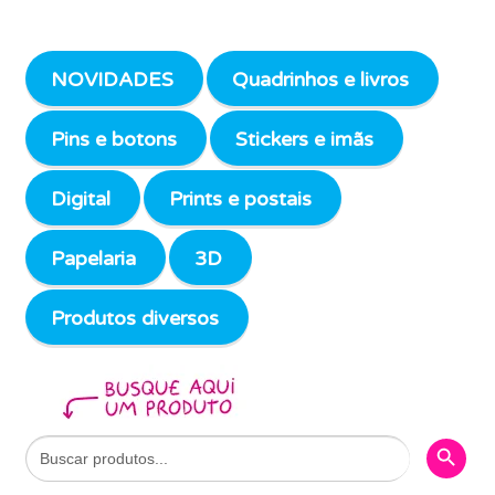
NOVIDADES
Quadrinhos e livros
Pins e botons
Stickers e imãs
Digital
Prints e postais
Papelaria
3D
Produtos diversos
Search Butto
Search
for: