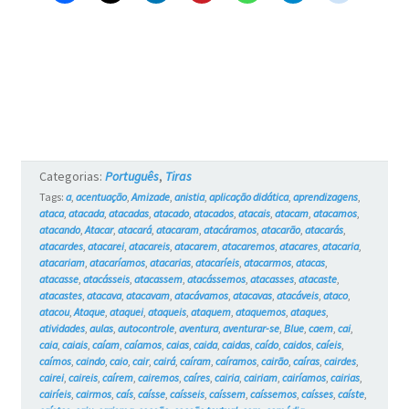
Categorias:
Português
,
Tiras
Tags:
a
,
acentuação
,
Amizade
,
anistia
,
aplicação didática
,
aprendizagens
,
ataca
,
atacada
,
atacadas
,
atacado
,
atacados
,
atacais
,
atacam
,
atacamos
,
atacando
,
Atacar
,
atacará
,
atacaram
,
atacáramos
,
atacarão
,
atacarás
,
atacardes
,
atacarei
,
atacareis
,
atacarem
,
atacaremos
,
atacares
,
atacaria
,
atacariam
,
atacaríamos
,
atacarias
,
atacaríeis
,
atacarmos
,
atacas
,
atacasse
,
atacásseis
,
atacassem
,
atacássemos
,
atacasses
,
atacaste
,
atacastes
,
atacava
,
atacavam
,
atacávamos
,
atacavas
,
atacáveis
,
ataco
,
atacou
,
Ataque
,
ataquei
,
ataqueis
,
ataquem
,
ataquemos
,
ataques
,
atividades
,
aulas
,
autocontrole
,
aventura
,
aventurar-se
,
Blue
,
caem
,
cai
,
caia
,
caiais
,
caíam
,
caíamos
,
caias
,
caida
,
caidas
,
caído
,
caidos
,
caíeis
,
caímos
,
caindo
,
caio
,
cair
,
cairá
,
caíram
,
caíramos
,
cairão
,
caíras
,
cairdes
,
cairei
,
caireis
,
caírem
,
cairemos
,
caíres
,
cairia
,
cairiam
,
cairíamos
,
cairias
,
cairíeis
,
cairmos
,
caís
,
caísse
,
caísseis
,
caíssem
,
caíssemos
,
caísses
,
caíste
,