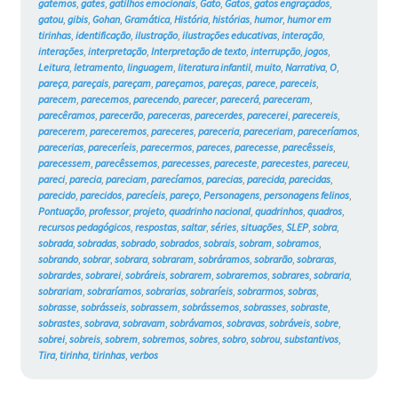
gatemos
,
gates
,
gatilhos emocionais
,
Gato
,
Gatos
,
gatos engraçados
,
gatou
,
gibis
,
Gohan
,
Gramática
,
História
,
histórias
,
humor
,
humor em
tirinhas
,
identificação
,
ilustração
,
ilustrações educativas
,
interação
,
interações
,
interpretação
,
Interpretação de texto
,
interrupção
,
jogos
,
Leitura
,
letramento
,
linguagem
,
literatura infantil
,
muito
,
Narrativa
,
O
,
pareça
,
pareçais
,
pareçam
,
pareçamos
,
pareças
,
parece
,
pareceis
,
parecem
,
parecemos
,
parecendo
,
parecer
,
parecerá
,
pareceram
,
parecêramos
,
parecerão
,
pareceras
,
parecerdes
,
parecerei
,
parecereis
,
parecerem
,
pareceremos
,
pareceres
,
pareceria
,
pareceriam
,
pareceríamos
,
parecerias
,
pareceríeis
,
parecermos
,
pareces
,
parecesse
,
parecêsseis
,
parecessem
,
parecêssemos
,
parecesses
,
pareceste
,
parecestes
,
pareceu
,
pareci
,
parecia
,
pareciam
,
parecíamos
,
parecias
,
parecida
,
parecidas
,
parecido
,
parecidos
,
parecíeis
,
pareço
,
Personagens
,
personagens felinos
,
Pontuação
,
professor
,
projeto
,
quadrinho nacional
,
quadrinhos
,
quadros
,
recursos pedagógicos
,
respostas
,
saltar
,
séries
,
situações
,
SLEP
,
sobra
,
sobrada
,
sobradas
,
sobrado
,
sobrados
,
sobrais
,
sobram
,
sobramos
,
sobrando
,
sobrar
,
sobrara
,
sobraram
,
sobráramos
,
sobrarão
,
sobraras
,
sobrardes
,
sobrarei
,
sobráreis
,
sobrarem
,
sobraremos
,
sobrares
,
sobraria
,
sobrariam
,
sobraríamos
,
sobrarias
,
sobraríeis
,
sobrarmos
,
sobras
,
sobrasse
,
sobrásseis
,
sobrassem
,
sobrássemos
,
sobrasses
,
sobraste
,
sobrastes
,
sobrava
,
sobravam
,
sobrávamos
,
sobravas
,
sobráveis
,
sobre
,
sobrei
,
sobreis
,
sobrem
,
sobremos
,
sobres
,
sobro
,
sobrou
,
substantivos
,
Tira
,
tirinha
,
tirinhas
,
verbos